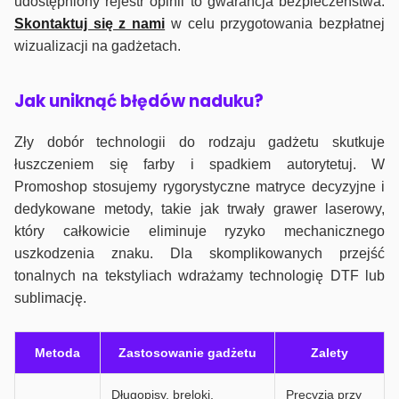
udostępniony rejestr opinii to gwarancja bezpieczeństwa.
Skontaktuj się z nami
w celu przygotowania bezpłatnej
wizualizacji na gadżetach.
J
ak uniknąć błędów naduku?
Zły dobór technologii do rodzaju gadżetu skutkuje
łuszczeniem się farby i spadkiem autorytetuj. W
Promoshop stosujemy rygorystyczne matryce decyzyjne i
dedykowane metody, takie jak trwały grawer laserowy,
który całkowicie eliminuje ryzyko mechanicznego
uszkodzenia znaku. Dla skomplikowanych przejść
tonalnych na tekstyliach wdrażamy technologię DTF lub
sublimację.
Metoda
Zastosowanie gadżetu
Zalety
Długopisy, breloki,
Precyzja przy