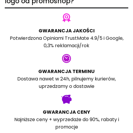
logo od promoshop?
GWARANCJA JAKOŚCI
Potwierdzona
Opiniami TrustMate
4.9/5 i
Google
,
0,3% reklamacji/rok
GWARANCJA TERMINU
Dostawa nawet w 24h, pilnujemy kurierów,
uprzedzamy o dostawie
GWARANCJA CENY
Najniższe ceny + wyprzedaże do 90%, rabaty i
promocje