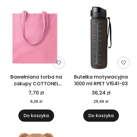
Bawełniana torba na
Butelka motywacyjna
zakupy COTTONEL
1000 ml RPET V1541-03
COLOUR++ MO9846-11
7,70 zł
36,24 zł
6,26 zł
29,46 zł
Do koszyka
Do koszyka