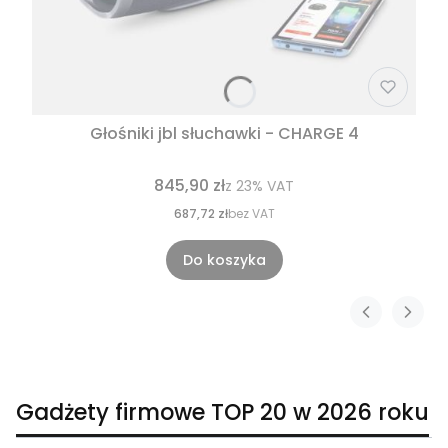
Głośniki jbl słuchawki - CHARGE 4
845,90 zł
z
23%
VAT
687,72 zł
bez VAT
Do koszyka
Gadżety firmowe TOP 20 w 2026 roku