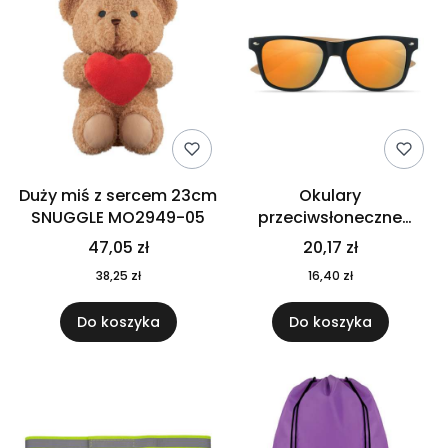
Duży miś z sercem 23cm
Okulary
SNUGGLE MO2949-05
przeciwsłoneczne
CALIFORNIA TOUCH
47,05 zł
20,17 zł
MO9617-10
38,25 zł
16,40 zł
Do koszyka
Do koszyka