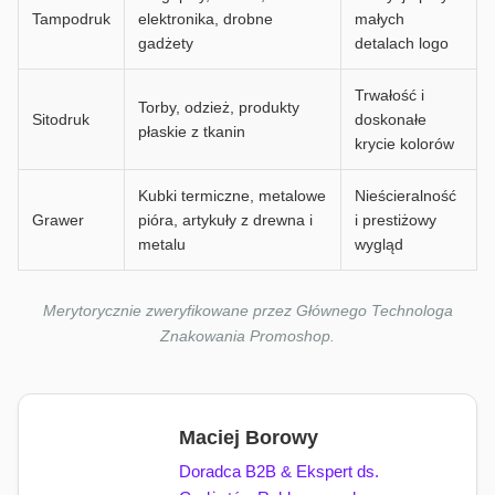
Tampodruk
elektronika, drobne
małych
gadżety
detalach logo
Trwałość i
Torby, odzież, produkty
Sitodruk
doskonałe
płaskie z tkanin
krycie kolorów
Kubki termiczne, metalowe
Nieścieralność
Grawer
pióra, artykuły z drewna i
i prestiżowy
metalu
wygląd
Merytorycznie zweryfikowane przez Głównego Technologa
Znakowania Promoshop.
Maciej Borowy
Doradca B2B & Ekspert ds.