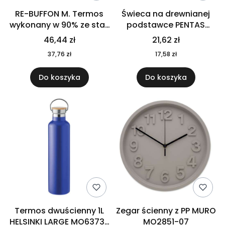
RE-BUFFON M. Termos
Świeca na drewnianej
wykonany w 90% ze stali
podstawce PENTAS
nierdzewnej
MO6282-40
46,44 zł
21,62 zł
pochodzącej z
37,76 zł
17,58 zł
recyklingu 520 ml 94294
Do koszyka
Do koszyka
Termos dwuścienny 1L
Zegar ścienny z PP MURO
HELSINKI LARGE MO6373-
MO2851-07