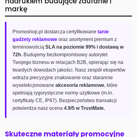
nadrukiem budujące zaufanie i
markę
Promoshop.pl dostarcza certyfikowane
tanie
gadżety reklamowe
oraz asortyment premium z
terminowością
SLA na poziomie 99% i dostawą w
72h.
Budujemy bezkompromisowy autorytet
Twojego biznesu w relacjach B2B, opierając się na
twardych dowodach jakości. Nasz zespół ekspertów
wdraża precyzyjne znakowanie oraz starannie
wyselekcjonowane
akcesoria reklamowe
, które
spełniają rygorystyczne normy użytkowe (m.in.
certyfikaty CE, IP67). Bezpieczeństwo transakcji
potwierdza nasz ocena
4.9/5 w TrustMate.
Skuteczne materiały promocyjne