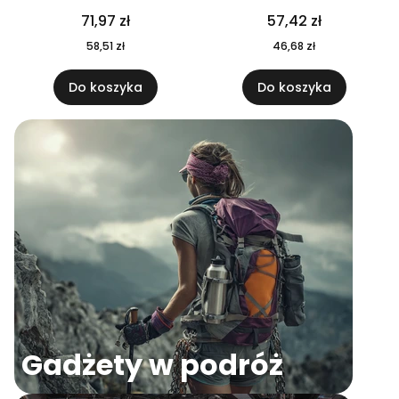
04
71,97 zł
57,42 zł
58,51 zł
46,68 zł
Do koszyka
Do koszyka
Gadżety w podróż