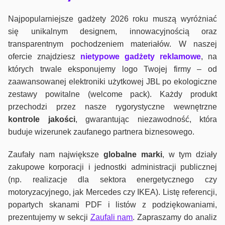
Najpopularniejsze gadżety 2026 roku muszą wyróżniać
się unikalnym designem, innowacyjnością oraz
transparentnym pochodzeniem materiałów. W naszej
ofercie znajdziesz
nietypowe gadżety reklamowe
, na
których trwale eksponujemy logo Twojej firmy – od
zaawansowanej elektroniki użytkowej JBL po ekologiczne
zestawy powitalne (welcome pack). Każdy produkt
przechodzi przez nasze rygorystyczne wewnętrzne
kontrole jako
ści
, gwarantując niezawodność, która
buduje wizerunek zaufanego partnera biznesowego.
Zaufały nam największe
globalne marki
, w tym działy
zakupowe korporacji i jednostki administracji publicznej
(np. realizacje dla sektora energetycznego czy
motoryzacyjnego, jak Mercedes czy IKEA). Listę referencji,
popartych skanami PDF i listów z podziękowaniami,
prezentujemy w sekcji
Zaufali nam
. Zapraszamy do analiz