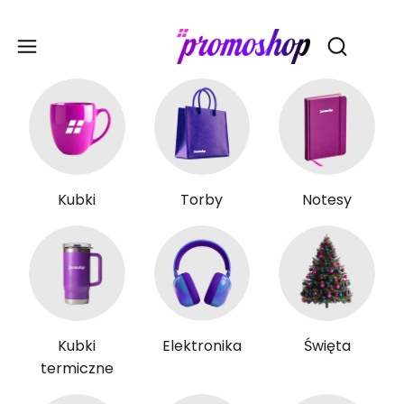
Gadże
Otwórz wy
Kubki
Torby
Notesy
Kubki
Elektronika
Święta
termiczne