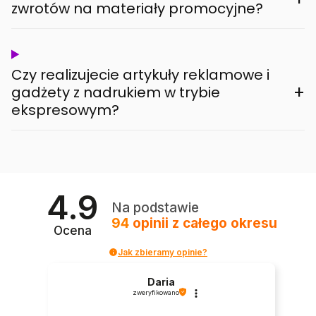
zwrotów na materiały promocyjne?
Czy realizujecie artykuły reklamowe i
+
gadżety z nadrukiem w trybie
ekspresowym?
4.9
Na podstawie
94
opinii
z całego okresu
Ocena
Jak zbieramy opinie?
Daria
zweryfikowano