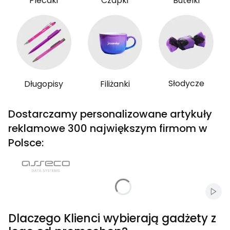
Plecaki
Czapki
Butelki
Słodycze
Długopisy
Filiżanki
Dostarczamy personalizowane artykuły
reklamowe 300 największym firmom w
Polsce:
Włąc
Dlaczego Klienci wybierają gadżety z