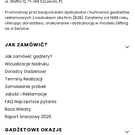
ul. Staffa 12, 71-149 Szczecin, PL
Promoshop.pl to bezpośredni dystrybutor i hurtownia gadżetów
reklamowych z nadrukiem dla firm (B2B). Działamy od 1998 roku,
oferując doradztwo, znakowanie i dystrybucję w modelu Gifting
as a Service.
Linki w stopce
JAK ZAMÓWIĆ?
Jak zamówić gadżety?
Wizualizacje Nadruku
Doradcy Gadżetowi
Terminy Realizacji
Zamawianie próbek
Jakość i Reklamacje
FAQ Najczęstsze pytania
Baza Wiedzy
Raport branżowy 2026
GADŻETOWE OKAZJE