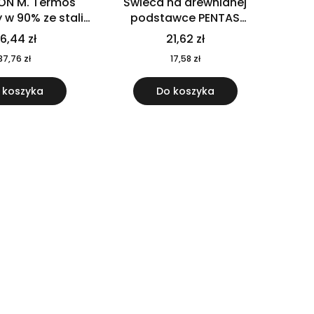
ON M. Termos
Świeca na drewnianej
w 90% ze stali
podstawce PENTAS
j pochodzącej z
MO6282-40
6,44 zł
21,62 zł
u 520 ml 94294
37,76 zł
17,58 zł
 koszyka
Do koszyka