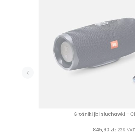
Głośniki jbl słuchawki - 
845,90 zł
z
23%
VAT