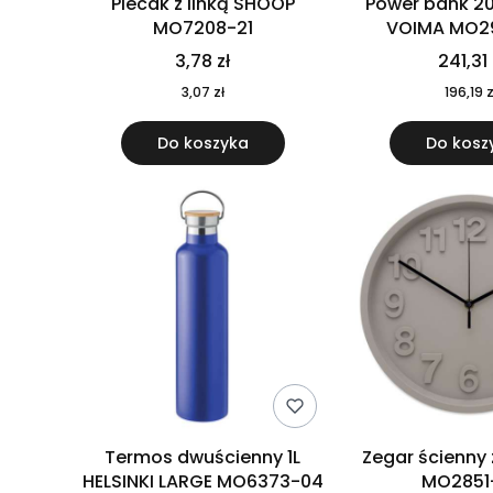
Plecak z linką SHOOP
Power bank 2
MO7208-21
VOIMA MO2
3,78 zł
241,31 
3,07 zł
196,19 z
Do koszyka
Do kosz
Termos dwuścienny 1L
Zegar ścienny
HELSINKI LARGE MO6373-04
MO2851