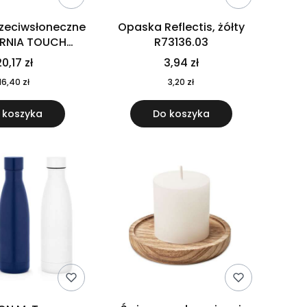
rzeciwsłoneczne
Opaska Reflectis, żółty
ORNIA TOUCH
R73136.03
9617-10
0,17 zł
3,94 zł
16,40 zł
3,20 zł
 koszyka
Do koszyka