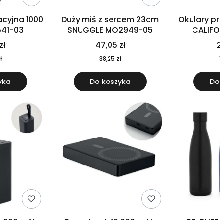
cyjna 1000
Duży miś z sercem 23cm
Okulary p
541-03
SNUGGLE MO2949-05
CALIF
MO
zł
47,05 zł
2
ł
38,25 zł
yka
Do koszyka
Do