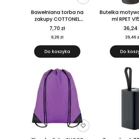
Bawełniana torba na
Butelka motywa
zakupy COTTONEL
ml RPET V1
COLOUR++ MO9846-11
7,70 zł
36,24 
6,26 zł
29,46 z
Do koszyka
Do kosz