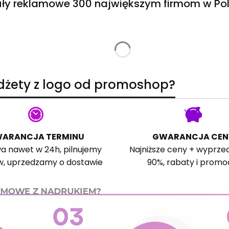
ły reklamowe 300 największym firmom w Pol
adżety z logo od promoshop?
ARANCJA TERMINU
GWARANCJA CEN
a nawet w 24h, pilnujemy
Najniższe ceny + wyprze
w, uprzedzamy o dostawie
90%, rabaty i promo