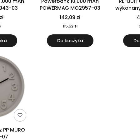
0.000 mAh
Powerbank 10.000 mAh
RE-BUFF
943-03
POWERMAG MO2957-03
wykonany 
nierdzewne
zł
142,09 zł
4
recykling
ł
115,52 zł
yka
Do koszyka
Do
 z PP MURO
-07