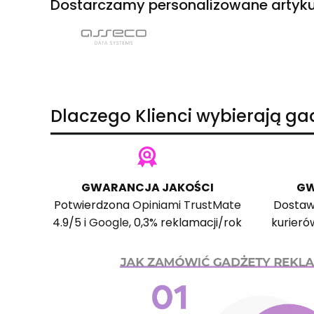
Dostarczamy personalizowane artyku
Dlaczego Klienci wybierają g
GWARANCJA JAKOŚCI
GW
Potwierdzona
Opiniami TrustMate
Dostaw
4.9/5 i
Google
, 0,3% reklamacji/rok
kurieró