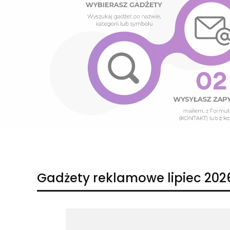
Naciśnij Enter lub spację, aby otworzyć stronę.
Naciśnij Enter lub spację, aby otworzyć stronę.
Gadżety reklamowe lipiec 202