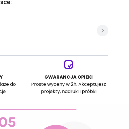
sce:
Włącz autom
Y
GWARANCJA OPIEKI
daże do
Proste wyceny w 2h. Akceptujesz
cje
projekty, nadruki i próbki