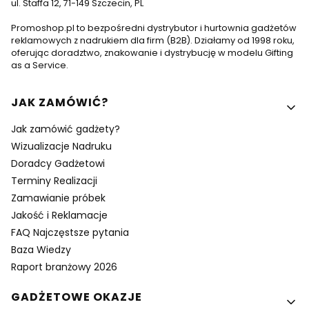
ul. Staffa 12, 71-149 Szczecin, PL
Promoshop.pl to bezpośredni dystrybutor i hurtownia gadżetów
reklamowych z nadrukiem dla firm (B2B). Działamy od 1998 roku,
oferując doradztwo, znakowanie i dystrybucję w modelu Gifting
as a Service.
Linki w stopce
JAK ZAMÓWIĆ?
Jak zamówić gadżety?
Wizualizacje Nadruku
Doradcy Gadżetowi
Terminy Realizacji
Zamawianie próbek
Jakość i Reklamacje
FAQ Najczęstsze pytania
Baza Wiedzy
Raport branżowy 2026
GADŻETOWE OKAZJE