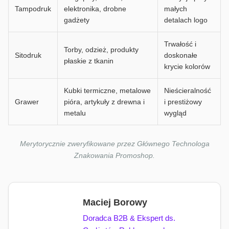
Tampodruk
elektronika, drobne
małych
gadżety
detalach logo
Trwałość i
Torby, odzież, produkty
Sitodruk
doskonałe
płaskie z tkanin
krycie kolorów
Kubki termiczne, metalowe
Nieścieralność
Grawer
pióra, artykuły z drewna i
i prestiżowy
metalu
wygląd
Merytorycznie zweryfikowane przez Głównego Technologa
Znakowania Promoshop.
Maciej Borowy
Doradca B2B & Ekspert ds.