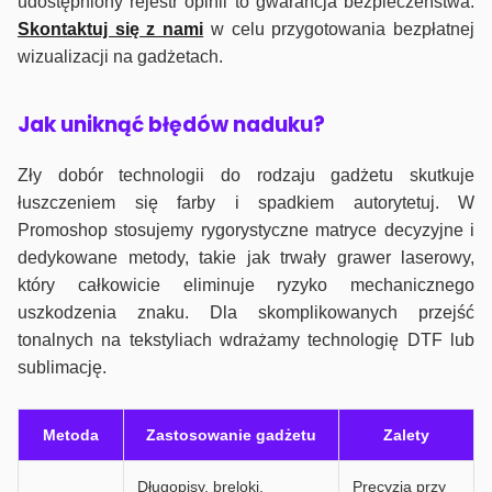
udostępniony rejestr opinii to gwarancja bezpieczeństwa.
Skontaktuj się z nami
w celu przygotowania bezpłatnej
wizualizacji na gadżetach.
J
ak uniknąć błędów naduku?
Zły dobór technologii do rodzaju gadżetu skutkuje
łuszczeniem się farby i spadkiem autorytetuj. W
Promoshop stosujemy rygorystyczne matryce decyzyjne i
dedykowane metody, takie jak trwały grawer laserowy,
który całkowicie eliminuje ryzyko mechanicznego
uszkodzenia znaku. Dla skomplikowanych przejść
tonalnych na tekstyliach wdrażamy technologię DTF lub
sublimację.
Metoda
Zastosowanie gadżetu
Zalety
Długopisy, breloki,
Precyzja przy