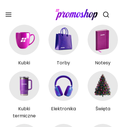
Gadże
Otwórz wy
Kubki
Torby
Notesy
Kubki
Elektronika
Święta
termiczne