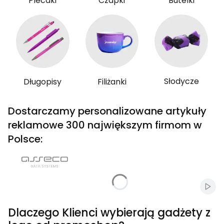
Plecaki
Czapki
Butelki
Słodycze
Długopisy
Filiżanki
Dostarczamy personalizowane artykuły
reklamowe 300 największym firmom w
Polsce:
Włąc
Dlaczego Klienci wybierają gadżety z