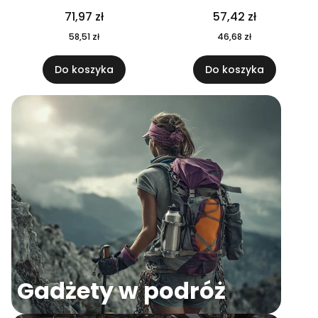
04
71,97 zł
57,42 zł
58,51 zł
46,68 zł
Do koszyka
Do koszyka
Gadżety w podróż