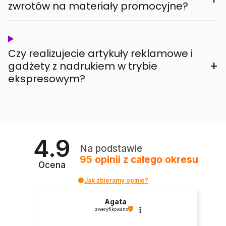
zwrotów na materiały promocyjne?
Czy realizujecie artykuły reklamowe i
+
gadżety z nadrukiem w trybie
ekspresowym?
4.9
Na podstawie
95
opinii
z całego okresu
Ocena
Jak zbieramy opinie?
Agata
zweryfikowano