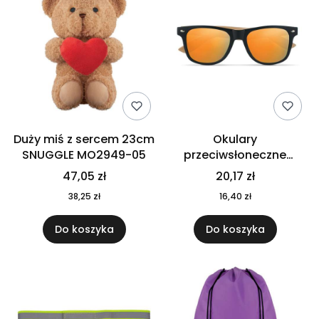
Duży miś z sercem 23cm
Okulary
SNUGGLE MO2949-05
przeciwsłoneczne
CALIFORNIA TOUCH
47,05 zł
20,17 zł
MO9617-10
38,25 zł
16,40 zł
Do koszyka
Do koszyka