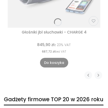
Głośniki jbl słuchawki - CHARGE 4
845,90 zł
z
23%
VAT
687,72 zł
bez VAT
Do koszyka
Gadżety firmowe TOP 20 w 2026 roku