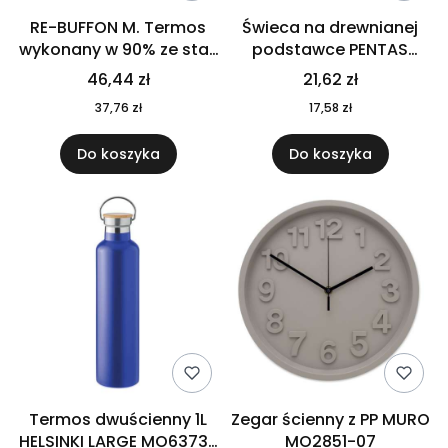
RE-BUFFON M. Termos
Świeca na drewnianej
wykonany w 90% ze stali
podstawce PENTAS
nierdzewnej
MO6282-40
46,44 zł
21,62 zł
pochodzącej z
37,76 zł
17,58 zł
recyklingu 520 ml 94294
Do koszyka
Do koszyka
Termos dwuścienny 1L
Zegar ścienny z PP MURO
HELSINKI LARGE MO6373-
MO2851-07