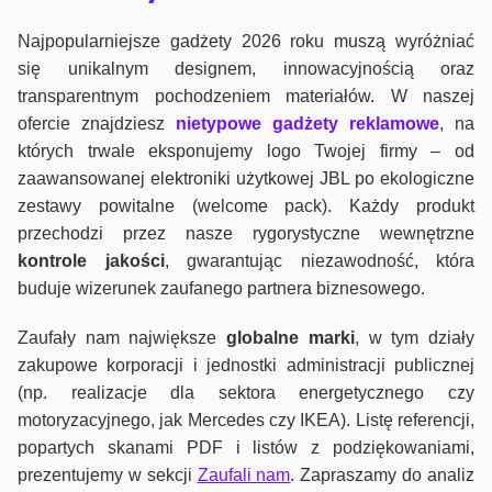
Najpopularniejsze gadżety 2026 roku muszą wyróżniać
się unikalnym designem, innowacyjnością oraz
transparentnym pochodzeniem materiałów. W naszej
ofercie znajdziesz
nietypowe gadżety reklamowe
, na
których trwale eksponujemy logo Twojej firmy – od
zaawansowanej elektroniki użytkowej JBL po ekologiczne
zestawy powitalne (welcome pack). Każdy produkt
przechodzi przez nasze rygorystyczne wewnętrzne
kontrole jako
ści
, gwarantując niezawodność, która
buduje wizerunek zaufanego partnera biznesowego.
Zaufały nam największe
globalne marki
, w tym działy
zakupowe korporacji i jednostki administracji publicznej
(np. realizacje dla sektora energetycznego czy
motoryzacyjnego, jak Mercedes czy IKEA). Listę referencji,
popartych skanami PDF i listów z podziękowaniami,
prezentujemy w sekcji
Zaufali nam
. Zapraszamy do analiz