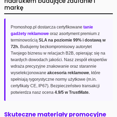
nadrukiem budujące zaufanie i
markę
Promoshop.pl dostarcza certyfikowane
tanie
gadżety reklamowe
oraz asortyment premium z
terminowością
SLA na poziomie 99% i dostawą w
72h.
Budujemy bezkompromisowy autorytet
Twojego biznesu w relacjach B2B, opierając się na
twardych dowodach jakości. Nasz zespół ekspertów
wdraża precyzyjne znakowanie oraz starannie
wyselekcjonowane
akcesoria reklamowe
, które
spełniają rygorystyczne normy użytkowe (m.in.
certyfikaty CE, IP67). Bezpieczeństwo transakcji
potwierdza nasz ocena
4.9/5 w TrustMate.
Skuteczne materiały promocyjne