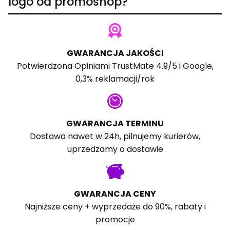
logo od promoshop?
GWARANCJA JAKOŚCI
Potwierdzona
Opiniami TrustMate
4.9/5 i
Google
,
0,3% reklamacji/rok
GWARANCJA TERMINU
Dostawa nawet w 24h, pilnujemy kurierów,
uprzedzamy o dostawie
GWARANCJA CENY
Najniższe ceny + wyprzedaże do 90%, rabaty i
promocje