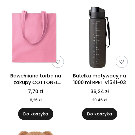
Bawełniana torba na
Butelka motywacyjna
zakupy COTTONEL
1000 ml RPET V1541-03
COLOUR++ MO9846-11
7,70 zł
36,24 zł
6,26 zł
29,46 zł
Do koszyka
Do koszyka