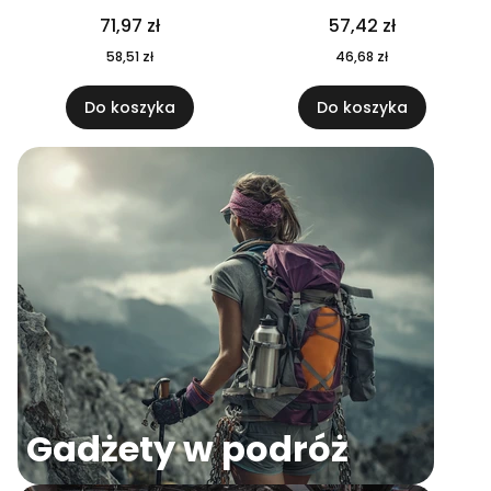
04
71,97 zł
57,42 zł
58,51 zł
46,68 zł
Do koszyka
Do koszyka
Gadżety w podróż