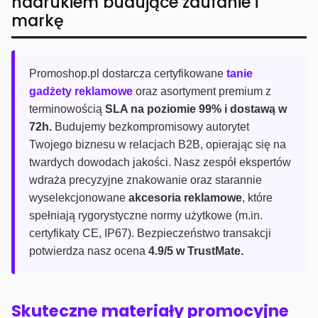
nadrukiem budujące zaufanie i
markę
Promoshop.pl dostarcza certyfikowane
tanie
gadżety reklamowe
oraz asortyment premium z
terminowością
SLA na poziomie 99% i dostawą w
72h.
Budujemy bezkompromisowy autorytet
Twojego biznesu w relacjach B2B, opierając się na
twardych dowodach jakości. Nasz zespół ekspertów
wdraża precyzyjne znakowanie oraz starannie
wyselekcjonowane
akcesoria reklamowe
, które
spełniają rygorystyczne normy użytkowe (m.in.
certyfikaty CE, IP67). Bezpieczeństwo transakcji
potwierdza nasz ocena
4.9/5 w TrustMate.
Skuteczne materiały promocyjne