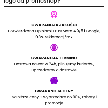
logo od promoshop?
GWARANCJA JAKOŚCI
Potwierdzona
Opiniami TrustMate
4.9/5 i
Google
,
0,3% reklamacji/rok
GWARANCJA TERMINU
Dostawa nawet w 24h, pilnujemy kurierów,
uprzedzamy o dostawie
GWARANCJA CENY
Najniższe ceny + wyprzedaże do 90%, rabaty i
promocje