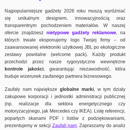
Najpopularniejsze gadżety 2026 roku muszą wyróżniać
się unikalnym designem, innowacyjnością oraz
transparentnym pochodzeniem materiałów. W naszej
ofercie znajdziesz
nietypowe gadżety reklamowe
, na
których trwale eksponujemy logo Twojej firmy – od
zaawansowanej elektroniki użytkowej JBL po ekologiczne
zestawy powitalne (welcome pack). Każdy produkt
przechodzi przez nasze rygorystyczne wewnętrzne
kontrole jako
ści
, gwarantując niezawodność, która
buduje wizerunek zaufanego partnera biznesowego.
Zaufały nam największe
globalne marki
, w tym działy
zakupowe korporacji i jednostki administracji publicznej
(np. realizacje dla sektora energetycznego czy
motoryzacyjnego, jak Mercedes czy IKEA). Listę referencji,
popartych skanami PDF i listów z podziękowaniami,
prezentujemy w sekcji
Zaufali nam
. Zapraszamy do analiz