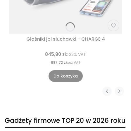
Głośniki jbl słuchawki - CHARGE 4
845,90 zł
z
23%
VAT
687,72 zł
bez VAT
Do koszyka
Gadżety firmowe TOP 20 w 2026 roku