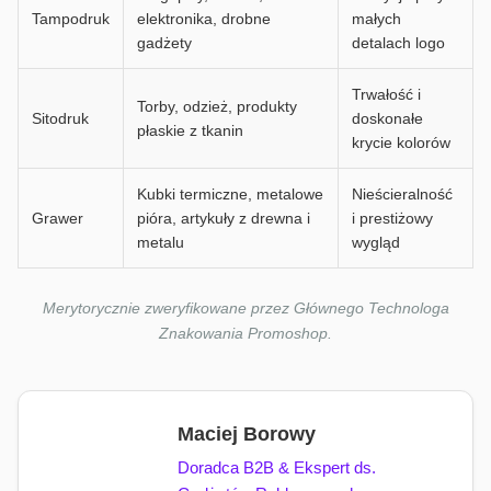
Tampodruk
elektronika, drobne
małych
gadżety
detalach logo
Trwałość i
Torby, odzież, produkty
Sitodruk
doskonałe
płaskie z tkanin
krycie kolorów
Kubki termiczne, metalowe
Nieścieralność
Grawer
pióra, artykuły z drewna i
i prestiżowy
metalu
wygląd
Merytorycznie zweryfikowane przez Głównego Technologa
Znakowania Promoshop.
Maciej Borowy
Doradca B2B & Ekspert ds.