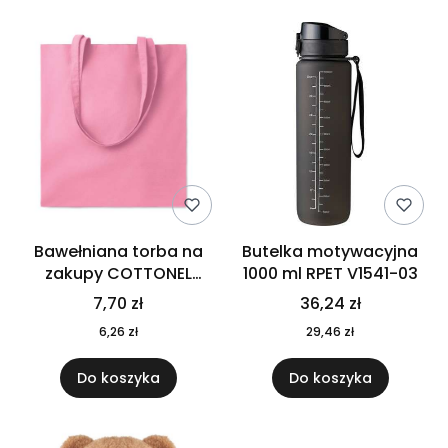
Bawełniana torba na
Butelka motywacyjna
zakupy COTTONEL
1000 ml RPET V1541-03
COLOUR++ MO9846-11
7,70 zł
36,24 zł
6,26 zł
29,46 zł
Do koszyka
Do koszyka