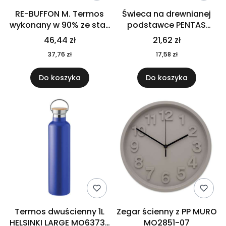
RE-BUFFON M. Termos
Świeca na drewnianej
wykonany w 90% ze stali
podstawce PENTAS
nierdzewnej
MO6282-40
46,44 zł
21,62 zł
pochodzącej z
37,76 zł
17,58 zł
recyklingu 520 ml 94294
Do koszyka
Do koszyka
Termos dwuścienny 1L
Zegar ścienny z PP MURO
HELSINKI LARGE MO6373-
MO2851-07