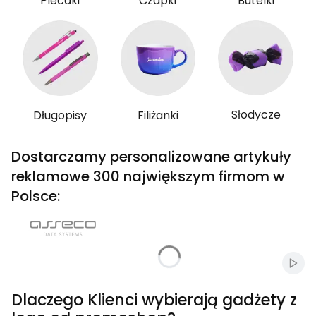
Plecaki
Czapki
Butelki
Słodycze
Długopisy
Filiżanki
Dostarczamy personalizowane artykuły
reklamowe 300 największym firmom w
Polsce:
Włąc
Dlaczego Klienci wybierają gadżety z