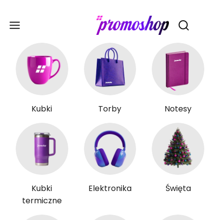
Gadże
Otwórz wy
Kubki
Torby
Notesy
Kubki
Elektronika
Święta
termiczne