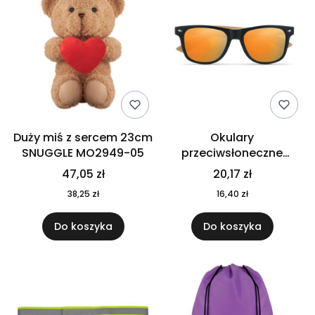
Duży miś z sercem 23cm
Okulary
SNUGGLE MO2949-05
przeciwsłoneczne
CALIFORNIA TOUCH
47,05 zł
20,17 zł
MO9617-10
38,25 zł
16,40 zł
Do koszyka
Do koszyka