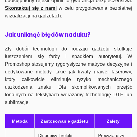
udostępniony rejestr opinii to gwarancja bezpieczeństwa.
Skontaktuj się z nami
w celu przygotowania bezpłatnej
wizualizacji na gadżetach.
J
ak uniknąć błędów naduku?
Zły dobór technologii do rodzaju gadżetu skutkuje
łuszczeniem się farby i spadkiem autorytetuj. W
Promoshop stosujemy rygorystyczne matryce decyzyjne i
dedykowane metody, takie jak trwały grawer laserowy,
który całkowicie eliminuje ryzyko mechanicznego
uszkodzenia znaku. Dla skomplikowanych przejść
tonalnych na tekstyliach wdrażamy technologię DTF lub
sublimację.
Metoda
Zastosowanie gadżetu
Zalety
Długopisy, breloki,
Precyzja przy