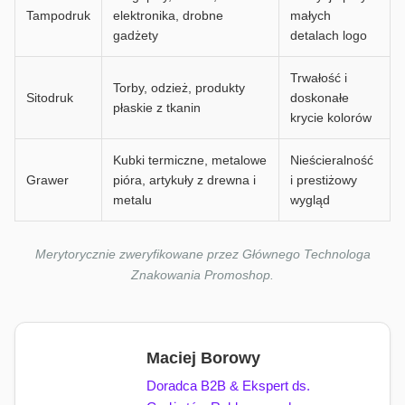
Tampodruk
elektronika, drobne
małych
gadżety
detalach logo
Trwałość i
Torby, odzież, produkty
Sitodruk
doskonałe
płaskie z tkanin
krycie kolorów
Kubki termiczne, metalowe
Nieścieralność
Grawer
pióra, artykuły z drewna i
i prestiżowy
metalu
wygląd
Merytorycznie zweryfikowane przez Głównego Technologa
Znakowania Promoshop.
Maciej Borowy
Doradca B2B & Ekspert ds.