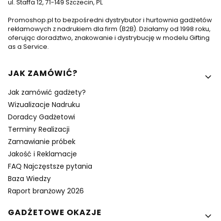
ul. Staffa 12, 71-149 Szczecin, PL
Promoshop.pl to bezpośredni dystrybutor i hurtownia gadżetów
reklamowych z nadrukiem dla firm (B2B). Działamy od 1998 roku,
oferując doradztwo, znakowanie i dystrybucję w modelu Gifting
as a Service.
Linki w stopce
JAK ZAMÓWIĆ?
Jak zamówić gadżety?
Wizualizacje Nadruku
Doradcy Gadżetowi
Terminy Realizacji
Zamawianie próbek
Jakość i Reklamacje
FAQ Najczęstsze pytania
Baza Wiedzy
Raport branżowy 2026
GADŻETOWE OKAZJE