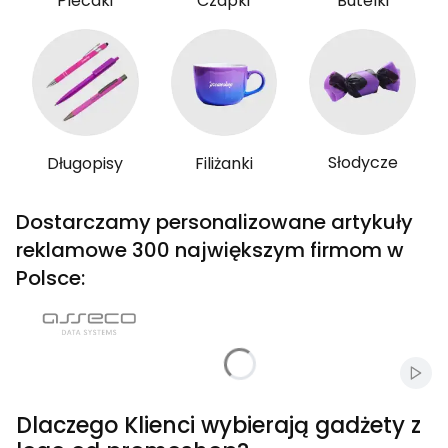
Plecaki
Czapki
Butelki
Słodycze
Długopisy
Filiżanki
Dostarczamy personalizowane artykuły
reklamowe 300 największym firmom w
Polsce:
Włąc
Dlaczego Klienci wybierają gadżety z