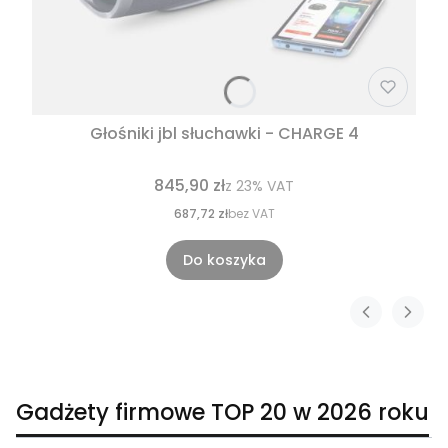
Głośniki jbl słuchawki - CHARGE 4
845,90 zł
z
23%
VAT
687,72 zł
bez VAT
Do koszyka
Gadżety firmowe TOP 20 w 2026 roku