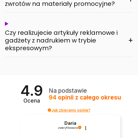
zwrotów na materiały promocyjne?
Czy realizujecie artykuły reklamowe i
+
gadżety z nadrukiem w trybie
ekspresowym?
4.9
Na podstawie
94
opinii
z całego okresu
Ocena
Jak zbieramy opinie?
Daria
zweryfikowano