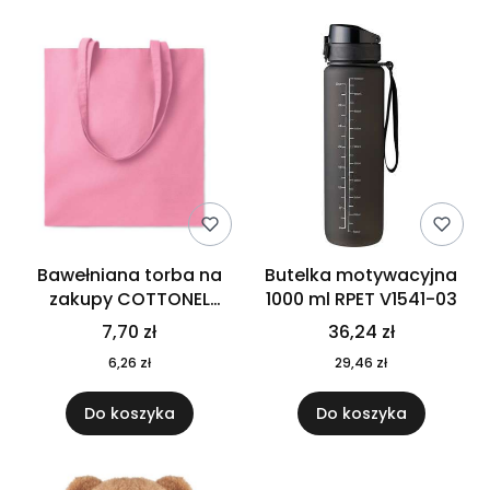
Bawełniana torba na
Butelka motywacyjna
zakupy COTTONEL
1000 ml RPET V1541-03
COLOUR++ MO9846-11
7,70 zł
36,24 zł
6,26 zł
29,46 zł
Do koszyka
Do koszyka