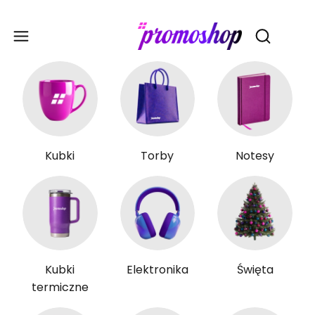
Gadże
Otwórz wy
Kubki
Torby
Notesy
Kubki
Elektronika
Święta
termiczne