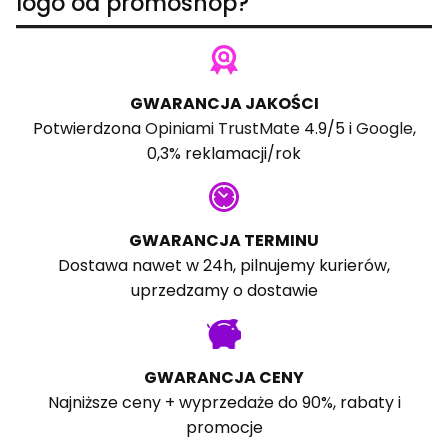
logo od promoshop?
GWARANCJA JAKOŚCI
Potwierdzona
Opiniami TrustMate
4.9/5 i
Google
,
0,3% reklamacji/rok
GWARANCJA TERMINU
Dostawa nawet w 24h, pilnujemy kurierów,
uprzedzamy o dostawie
GWARANCJA CENY
Najniższe ceny + wyprzedaże do 90%, rabaty i
promocje