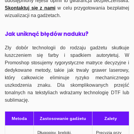
udostępniony rejestr opinii to gwarancja bezpieczeństwa.
Skontaktuj się z nami
w celu przygotowania bezpłatnej
wizualizacji na gadżetach.
J
ak uniknąć błędów naduku?
Zły dobór technologii do rodzaju gadżetu skutkuje
łuszczeniem się farby i spadkiem autorytetuj. W
Promoshop stosujemy rygorystyczne matryce decyzyjne i
dedykowane metody, takie jak trwały grawer laserowy,
który całkowicie eliminuje ryzyko mechanicznego
uszkodzenia znaku. Dla skomplikowanych przejść
tonalnych na tekstyliach wdrażamy technologię DTF lub
sublimację.
Metoda
Zastosowanie gadżetu
Zalety
Długopisy, breloki,
Precyzja przy