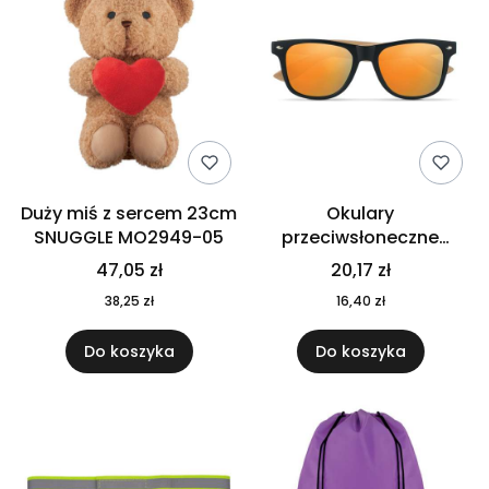
Duży miś z sercem 23cm
Okulary
SNUGGLE MO2949-05
przeciwsłoneczne
CALIFORNIA TOUCH
47,05 zł
20,17 zł
MO9617-10
38,25 zł
16,40 zł
Do koszyka
Do koszyka