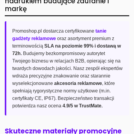
nadrukiem budujące zaufanie i
markę
Promoshop.pl dostarcza certyfikowane
tanie
gadżety reklamowe
oraz asortyment premium z
terminowością
SLA na poziomie 99% i dostawą w
72h.
Budujemy bezkompromisowy autorytet
Twojego biznesu w relacjach B2B, opierając się na
twardych dowodach jakości. Nasz zespół ekspertów
wdraża precyzyjne znakowanie oraz starannie
wyselekcjonowane
akcesoria reklamowe
, które
spełniają rygorystyczne normy użytkowe (m.in.
certyfikaty CE, IP67). Bezpieczeństwo transakcji
potwierdza nasz ocena
4.9/5 w TrustMate.
Skuteczne materiały promocyjne