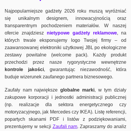
Najpopularniejsze gadżety 2026 roku muszą wyróżniać
się unikalnym designem, innowacyjnością oraz
transparentnym pochodzeniem materiałów. W naszej
ofercie znajdziesz
nietypowe gadżety reklamowe
, na
których trwale eksponujemy logo Twojej firmy – od
zaawansowanej elektroniki użytkowej JBL po ekologiczne
zestawy powitalne (welcome pack). Każdy produkt
przechodzi przez nasze rygorystyczne wewnętrzne
kontrole jako
ści
, gwarantując niezawodność, która
buduje wizerunek zaufanego partnera biznesowego.
Zaufały nam największe
globalne marki
, w tym działy
zakupowe korporacji i jednostki administracji publicznej
(np. realizacje dla sektora energetycznego czy
motoryzacyjnego, jak Mercedes czy IKEA). Listę referencji,
popartych skanami PDF i listów z podziękowaniami,
prezentujemy w sekcji
Zaufali nam
. Zapraszamy do analiz