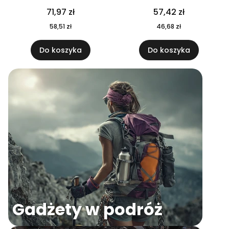
04
71,97 zł
57,42 zł
58,51 zł
46,68 zł
Do koszyka
Do koszyka
Gadżety w podróż