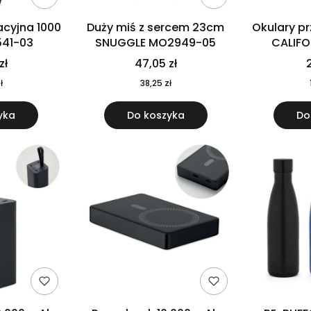
cyjna 1000
Duży miś z sercem 23cm
Okulary p
541-03
SNUGGLE MO2949-05
CALIF
MO
zł
47,05 zł
2
ł
38,25 zł
yka
Do koszyka
Do