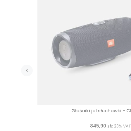
Głośniki jbl słuchawki - 
845,90 zł
z
23%
VAT