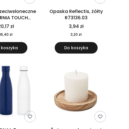
rzeciwsłoneczne
Opaska Reflectis, żółty
ORNIA TOUCH
R73136.03
9617-10
0,17 zł
3,94 zł
16,40 zł
3,20 zł
 koszyka
Do koszyka