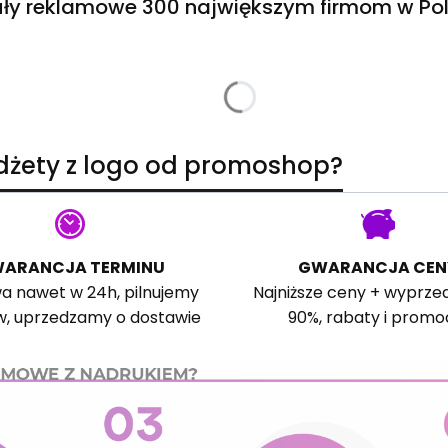
ły reklamowe 300 największym firmom w Pol
adżety z logo od promoshop?
ARANCJA TERMINU
GWARANCJA CEN
a nawet w 24h, pilnujemy
Najniższe ceny + wyprze
w, uprzedzamy o dostawie
90%, rabaty i promo