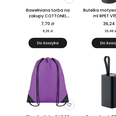
Bawełniana torba na
Butelka motywa
zakupy COTTONEL
ml RPET V1
COLOUR++ MO9846-11
7,70 zł
36,24 
6,26 zł
29,46 z
Do koszyka
Do kosz