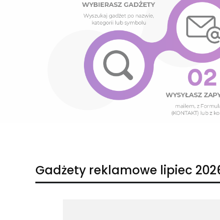
Naciśnij Enter lub spację, aby otworzyć stronę.
Naciśnij Enter lub spację, aby otworzyć stronę.
Gadżety reklamowe lipiec 202