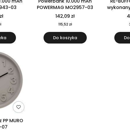
0.000 mAh
Powerbank 10.000 mAh
RE-BUFF
943-03
POWERMAG MO2957-03
wykonany 
nierdzewne
zł
142,09 zł
4
recykling
ł
115,52 zł
yka
Do koszyka
Do
 z PP MURO
-07