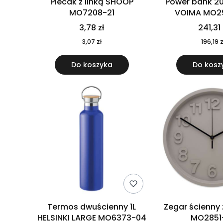
Plecak z linką SHOOP
Power bank 2
MO7208-21
VOIMA MO2
3,78 zł
241,31 
3,07 zł
196,19 z
Do koszyka
Do kosz
Termos dwuścienny 1L
Zegar ścienny
HELSINKI LARGE MO6373-04
MO2851