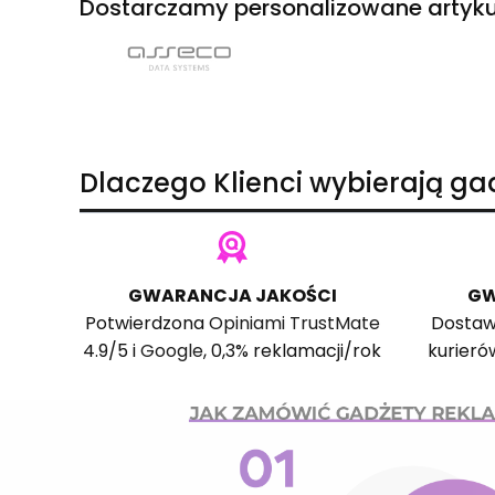
Dostarczamy personalizowane artyku
Dlaczego Klienci wybierają g
GWARANCJA JAKOŚCI
GW
Potwierdzona
Opiniami TrustMate
Dostaw
4.9/5 i
Google
, 0,3% reklamacji/rok
kurieró