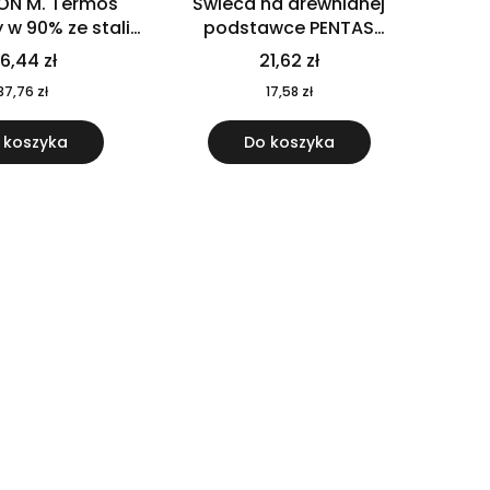
ON M. Termos
Świeca na drewnianej
w 90% ze stali
podstawce PENTAS
j pochodzącej z
MO6282-40
6,44 zł
21,62 zł
u 520 ml 94294
37,76 zł
17,58 zł
 koszyka
Do koszyka