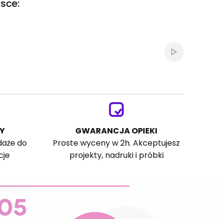
sce:
Włącz autom
Y
GWARANCJA OPIEKI
daże do
Proste wyceny w 2h. Akceptujesz
cje
projekty, nadruki i próbki