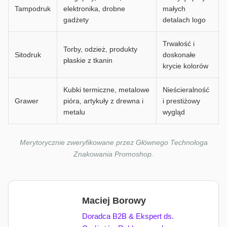
Tampodruk
elektronika, drobne
małych
gadżety
detalach logo
Trwałość i
Torby, odzież, produkty
Sitodruk
doskonałe
płaskie z tkanin
krycie kolorów
Kubki termiczne, metalowe
Nieścieralność
Grawer
pióra, artykuły z drewna i
i prestiżowy
metalu
wygląd
Merytorycznie zweryfikowane przez Głównego Technologa
Znakowania Promoshop.
Maciej Borowy
Doradca B2B & Ekspert ds.