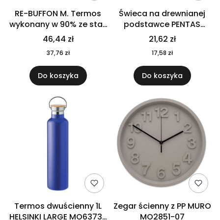
RE-BUFFON M. Termos
Świeca na drewnianej
wykonany w 90% ze stali
podstawce PENTAS
nierdzewnej
MO6282-40
46,44 zł
21,62 zł
pochodzącej z
37,76 zł
17,58 zł
recyklingu 520 ml 94294
Do koszyka
Do koszyka
Termos dwuścienny 1L
Zegar ścienny z PP MURO
HELSINKI LARGE MO6373-
MO2851-07