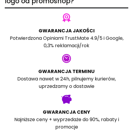
logo od promoshop?
GWARANCJA JAKOŚCI
Potwierdzona
Opiniami TrustMate
4.9/5 i
Google
,
0,3% reklamacji/rok
GWARANCJA TERMINU
Dostawa nawet w 24h, pilnujemy kurierów,
uprzedzamy o dostawie
GWARANCJA CENY
Najniższe ceny + wyprzedaże do 90%, rabaty i
promocje