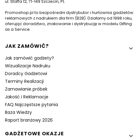
ul. Staffa 12, 71-149 Szczecin, PL
Promoshop.pl to bezpośredni dystrybutor i hurtownia gadżetów
reklamowych z nadrukiem dla firm (B2B). Działamy od 1998 roku,
oferując doradztwo, znakowanie i dystrybucję w modelu Gifting
as a Service.
Linki w stopce
JAK ZAMÓWIĆ?
Jak zamówić gadżety?
Wizualizacje Nadruku
Doradcy Gadżetowi
Terminy Realizacji
Zamawianie próbek
Jakość i Reklamacje
FAQ Najczęstsze pytania
Baza Wiedzy
Raport branżowy 2026
GADŻETOWE OKAZJE