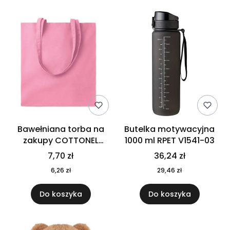
Bawełniana torba na
Butelka motywacyjna
zakupy COTTONEL
1000 ml RPET V1541-03
COLOUR++ MO9846-11
7,70 zł
36,24 zł
6,26 zł
29,46 zł
Do koszyka
Do koszyka