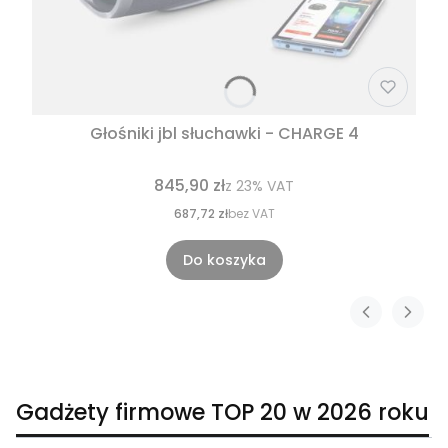
Głośniki jbl słuchawki - CHARGE 4
845,90 zł
z
23%
VAT
687,72 zł
bez VAT
Do koszyka
Gadżety firmowe TOP 20 w 2026 roku