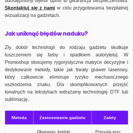
udostępniony rejestr opinii to gwarancja bezpieczeństwa.
Skontaktuj się z nami
w celu przygotowania bezpłatnej
wizualizacji na gadżetach.
J
ak uniknąć błędów naduku?
Zły dobór technologii do rodzaju gadżetu skutkuje
łuszczeniem się farby i spadkiem autorytetuj. W
Promoshop stosujemy rygorystyczne matryce decyzyjne i
dedykowane metody, takie jak trwały grawer laserowy,
który całkowicie eliminuje ryzyko mechanicznego
uszkodzenia znaku. Dla skomplikowanych przejść
tonalnych na tekstyliach wdrażamy technologię DTF lub
sublimację.
Metoda
Zastosowanie gadżetu
Zalety
Długopisy, breloki,
Precyzja przy