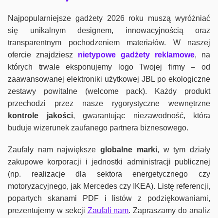
Najpopularniejsze gadżety 2026 roku muszą wyróżniać
się unikalnym designem, innowacyjnością oraz
transparentnym pochodzeniem materiałów. W naszej
ofercie znajdziesz
nietypowe gadżety reklamowe
, na
których trwale eksponujemy logo Twojej firmy – od
zaawansowanej elektroniki użytkowej JBL po ekologiczne
zestawy powitalne (welcome pack). Każdy produkt
przechodzi przez nasze rygorystyczne wewnętrzne
kontrole jako
ści
, gwarantując niezawodność, która
buduje wizerunek zaufanego partnera biznesowego.
Zaufały nam największe
globalne marki
, w tym działy
zakupowe korporacji i jednostki administracji publicznej
(np. realizacje dla sektora energetycznego czy
motoryzacyjnego, jak Mercedes czy IKEA). Listę referencji,
popartych skanami PDF i listów z podziękowaniami,
prezentujemy w sekcji
Zaufali nam
. Zapraszamy do analiz