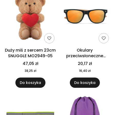
Duży miś z sercem 23cm
Okulary
SNUGGLE MO2949-05
przeciwsłoneczne
CALIFORNIA TOUCH
47,05 zł
20,17 zł
MO9617-10
38,25 zł
16,40 zł
Do koszyka
Do koszyka