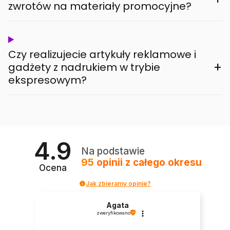
zwrotów na materiały promocyjne?
Czy realizujecie artykuły reklamowe i
+
gadżety z nadrukiem w trybie
ekspresowym?
4.9
Na podstawie
95
opinii
z całego okresu
Ocena
Jak zbieramy opinie?
Agata
zweryfikowano