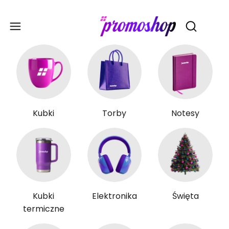
Gadże
Otwórz wy
Kubki
Torby
Notesy
Kubki
Elektronika
Święta
termiczne