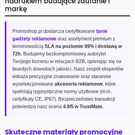
nadrukiem budujące zaufanie i
markę
Promoshop.pl dostarcza certyfikowane
tanie
gadżety reklamowe
oraz asortyment premium z
terminowością
SLA na poziomie 99% i dostawą w
72h.
Budujemy bezkompromisowy autorytet
Twojego biznesu w relacjach B2B, opierając się na
twardych dowodach jakości. Nasz zespół ekspertów
wdraża precyzyjne znakowanie oraz starannie
wyselekcjonowane
akcesoria reklamowe
, które
spełniają rygorystyczne normy użytkowe (m.in.
certyfikaty CE, IP67). Bezpieczeństwo transakcji
potwierdza nasz ocena
4.9/5 w TrustMate.
Skuteczne materiały promocyjne