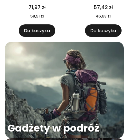
04
71,97 zł
57,42 zł
58,51 zł
46,68 zł
Do koszyka
Do koszyka
Gadżety w podróż