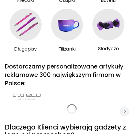
Plecaki
Czapki
Butelki
Słodycze
Długopisy
Filiżanki
Dostarczamy personalizowane artykuły
reklamowe 300 największym firmom w
Polsce:
Włąc
Dlaczego Klienci wybierają gadżety z