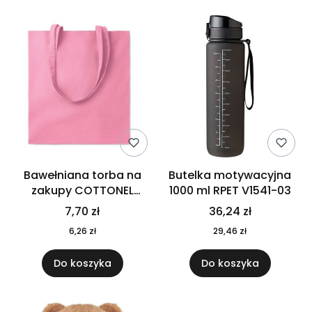
Bawełniana torba na
Butelka motywacyjna
zakupy COTTONEL
1000 ml RPET V1541-03
COLOUR++ MO9846-11
7,70 zł
36,24 zł
6,26 zł
29,46 zł
Do koszyka
Do koszyka