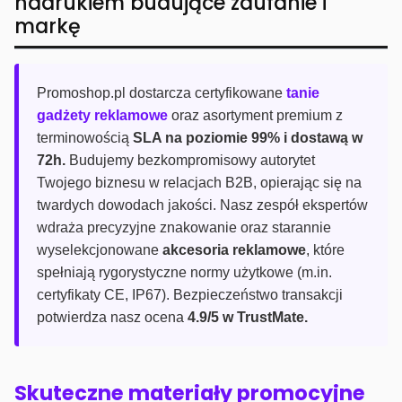
nadrukiem budujące zaufanie i
markę
Promoshop.pl dostarcza certyfikowane
tanie
gadżety reklamowe
oraz asortyment premium z
terminowością
SLA na poziomie 99% i dostawą w
72h.
Budujemy bezkompromisowy autorytet
Twojego biznesu w relacjach B2B, opierając się na
twardych dowodach jakości. Nasz zespół ekspertów
wdraża precyzyjne znakowanie oraz starannie
wyselekcjonowane
akcesoria reklamowe
, które
spełniają rygorystyczne normy użytkowe (m.in.
certyfikaty CE, IP67). Bezpieczeństwo transakcji
potwierdza nasz ocena
4.9/5 w TrustMate.
Skuteczne materiały promocyjne