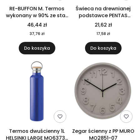
RE-BUFFON M. Termos
Świeca na drewnianej
wykonany w 90% ze stali
podstawce PENTAS
nierdzewnej
MO6282-40
46,44 zł
21,62 zł
pochodzącej z
37,76 zł
17,58 zł
recyklingu 520 ml 94294
Do koszyka
Do koszyka
Termos dwuścienny 1L
Zegar ścienny z PP MURO
HELSINKI LARGE MO6373-
MO2851-07