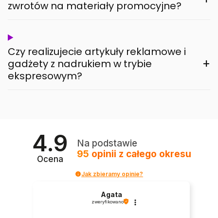
zwrotów na materiały promocyjne?
Czy realizujecie artykuły reklamowe i
+
gadżety z nadrukiem w trybie
ekspresowym?
4.9
Na podstawie
95
opinii
z całego okresu
Ocena
Jak zbieramy opinie?
Agata
zweryfikowano