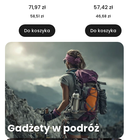
04
71,97 zł
57,42 zł
58,51 zł
46,68 zł
Do koszyka
Do koszyka
Gadżety w podróż