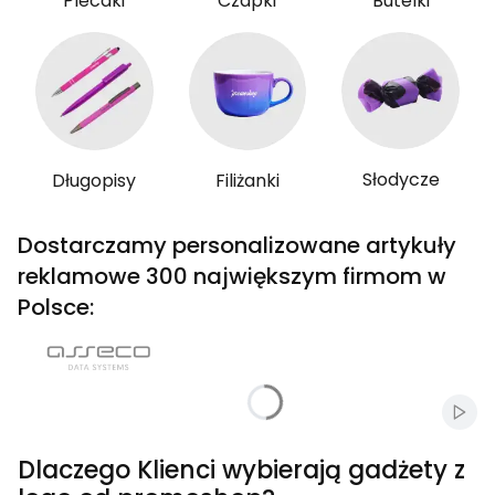
Plecaki
Czapki
Butelki
Słodycze
Długopisy
Filiżanki
Dostarczamy personalizowane artykuły
reklamowe 300 największym firmom w
Polsce:
Włąc
Dlaczego Klienci wybierają gadżety z