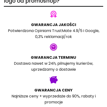
logo od promoshop?
GWARANCJA JAKOŚCI
Potwierdzona
Opiniami TrustMate
4.9/5 i
Google
,
0,3% reklamacji/rok
GWARANCJA TERMINU
Dostawa nawet w 24h, pilnujemy kurierów,
uprzedzamy o dostawie
GWARANCJA CENY
Najniższe ceny + wyprzedaże do 90%, rabaty i
promocje