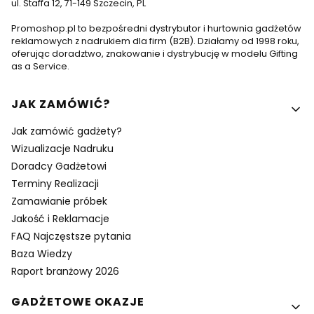
ul. Staffa 12, 71-149 Szczecin, PL
Promoshop.pl to bezpośredni dystrybutor i hurtownia gadżetów
reklamowych z nadrukiem dla firm (B2B). Działamy od 1998 roku,
oferując doradztwo, znakowanie i dystrybucję w modelu Gifting
as a Service.
Linki w stopce
JAK ZAMÓWIĆ?
Jak zamówić gadżety?
Wizualizacje Nadruku
Doradcy Gadżetowi
Terminy Realizacji
Zamawianie próbek
Jakość i Reklamacje
FAQ Najczęstsze pytania
Baza Wiedzy
Raport branżowy 2026
GADŻETOWE OKAZJE