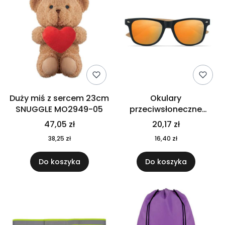
Duży miś z sercem 23cm
Okulary
SNUGGLE MO2949-05
przeciwsłoneczne
CALIFORNIA TOUCH
47,05 zł
20,17 zł
MO9617-10
38,25 zł
16,40 zł
Do koszyka
Do koszyka