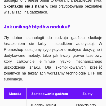
udostępniony rejestr opinii to gwarancja bezpieczeństwa.
Skontaktuj się z nami
w celu przygotowania bezpłatnej
wizualizacji na gadżetach.
J
ak uniknąć błędów naduku?
Zły dobór technologii do rodzaju gadżetu skutkuje
łuszczeniem się farby i spadkiem autorytetuj. W
Promoshop stosujemy rygorystyczne matryce decyzyjne i
dedykowane metody, takie jak trwały grawer laserowy,
który całkowicie eliminuje ryzyko mechanicznego
uszkodzenia znaku. Dla skomplikowanych przejść
tonalnych na tekstyliach wdrażamy technologię DTF lub
sublimację.
Metoda
Zastosowanie gadżetu
Zalety
Długopisy, breloki,
Precyzja przy