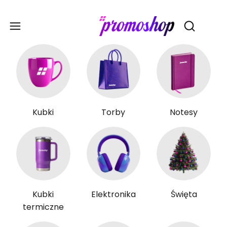
Gadże
Otwórz wy
Kubki
Torby
Notesy
Kubki
Elektronika
Święta
termiczne