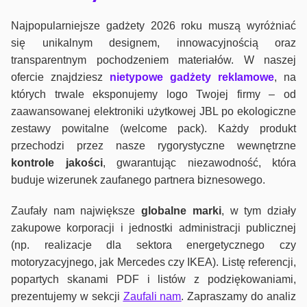
Najpopularniejsze gadżety 2026 roku muszą wyróżniać
się unikalnym designem, innowacyjnością oraz
transparentnym pochodzeniem materiałów. W naszej
ofercie znajdziesz
nietypowe gadżety reklamowe
, na
których trwale eksponujemy logo Twojej firmy – od
zaawansowanej elektroniki użytkowej JBL po ekologiczne
zestawy powitalne (welcome pack). Każdy produkt
przechodzi przez nasze rygorystyczne wewnętrzne
kontrole jako
ści
, gwarantując niezawodność, która
buduje wizerunek zaufanego partnera biznesowego.
Zaufały nam największe
globalne marki
, w tym działy
zakupowe korporacji i jednostki administracji publicznej
(np. realizacje dla sektora energetycznego czy
motoryzacyjnego, jak Mercedes czy IKEA). Listę referencji,
popartych skanami PDF i listów z podziękowaniami,
prezentujemy w sekcji
Zaufali nam
. Zapraszamy do analiz