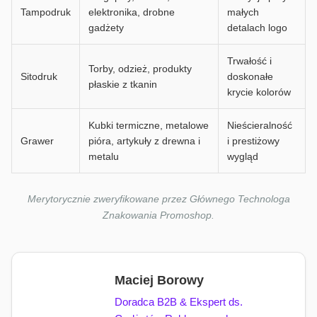
Tampodruk
elektronika, drobne
małych
gadżety
detalach logo
Trwałość i
Torby, odzież, produkty
Sitodruk
doskonałe
płaskie z tkanin
krycie kolorów
Kubki termiczne, metalowe
Nieścieralność
Grawer
pióra, artykuły z drewna i
i prestiżowy
metalu
wygląd
Merytorycznie zweryfikowane przez Głównego Technologa
Znakowania Promoshop.
Maciej Borowy
Doradca B2B & Ekspert ds.