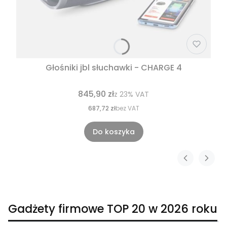
Głośniki jbl słuchawki - CHARGE 4
845,90 zł
z
23%
VAT
687,72 zł
bez VAT
Do koszyka
Gadżety firmowe TOP 20 w 2026 roku