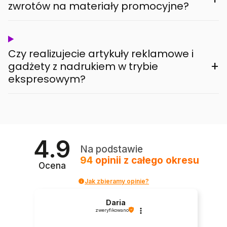
zwrotów na materiały promocyjne?
Czy realizujecie artykuły reklamowe i
+
gadżety z nadrukiem w trybie
ekspresowym?
4.9
Na podstawie
94
opinii
z całego okresu
Ocena
Jak zbieramy opinie?
Daria
zweryfikowano