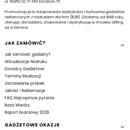
ul. Staffa 12, 71-149 Szczecin, PL
Promoshop.pl to bezpośredni dystrybutor i hurtownia gadżetów
reklamowych z nadrukiem dla firm (B2B). Działamy od 1998 roku,
oferując doradztwo, znakowanie i dystrybucję w modelu Gifting
as a Service.
Linki w stopce
JAK ZAMÓWIĆ?
Jak zamówić gadżety?
Wizualizacje Nadruku
Doradcy Gadżetowi
Terminy Realizacji
Zamawianie próbek
Jakość i Reklamacje
FAQ Najczęstsze pytania
Baza Wiedzy
Raport branżowy 2026
GADŻETOWE OKAZJE