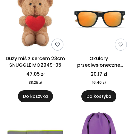
Duży miś z sercem 23cm
Okulary
SNUGGLE MO2949-05
przeciwsłoneczne
CALIFORNIA TOUCH
47,05 zł
20,17 zł
MO9617-10
38,25 zł
16,40 zł
Do koszyka
Do koszyka