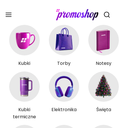
Gadże
Otwórz wy
Kubki
Torby
Notesy
Kubki
Elektronika
Święta
termiczne