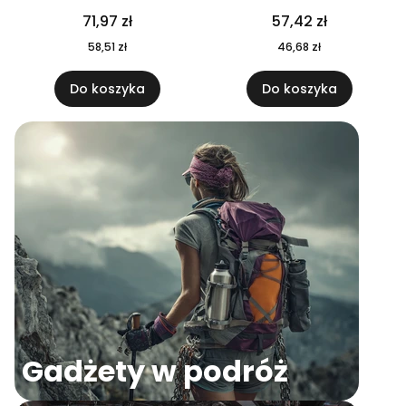
04
71,97 zł
57,42 zł
58,51 zł
46,68 zł
Do koszyka
Do koszyka
Gadżety w podróż