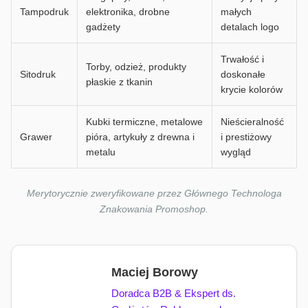
Tampodruk
elektronika, drobne
małych
gadżety
detalach logo
Trwałość i
Torby, odzież, produkty
Sitodruk
doskonałe
płaskie z tkanin
krycie kolorów
Kubki termiczne, metalowe
Nieścieralność
Grawer
pióra, artykuły z drewna i
i prestiżowy
metalu
wygląd
Merytorycznie zweryfikowane przez Głównego Technologa
Znakowania Promoshop.
Maciej Borowy
Doradca B2B & Ekspert ds.