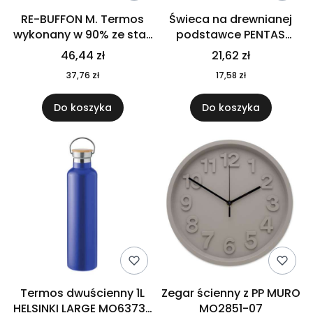
RE-BUFFON M. Termos
Świeca na drewnianej
wykonany w 90% ze stali
podstawce PENTAS
nierdzewnej
MO6282-40
46,44 zł
21,62 zł
pochodzącej z
37,76 zł
17,58 zł
recyklingu 520 ml 94294
Do koszyka
Do koszyka
Termos dwuścienny 1L
Zegar ścienny z PP MURO
HELSINKI LARGE MO6373-
MO2851-07