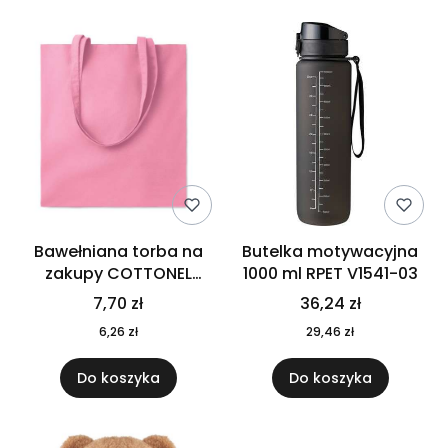
Bawełniana torba na
Butelka motywacyjna
zakupy COTTONEL
1000 ml RPET V1541-03
COLOUR++ MO9846-11
7,70 zł
36,24 zł
6,26 zł
29,46 zł
Do koszyka
Do koszyka