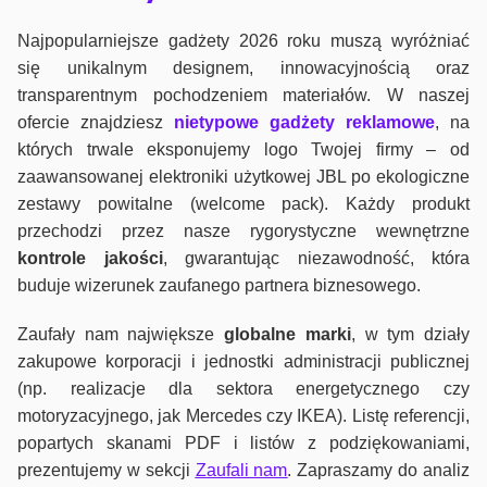
Najpopularniejsze gadżety 2026 roku muszą wyróżniać
się unikalnym designem, innowacyjnością oraz
transparentnym pochodzeniem materiałów. W naszej
ofercie znajdziesz
nietypowe gadżety reklamowe
, na
których trwale eksponujemy logo Twojej firmy – od
zaawansowanej elektroniki użytkowej JBL po ekologiczne
zestawy powitalne (welcome pack). Każdy produkt
przechodzi przez nasze rygorystyczne wewnętrzne
kontrole jako
ści
, gwarantując niezawodność, która
buduje wizerunek zaufanego partnera biznesowego.
Zaufały nam największe
globalne marki
, w tym działy
zakupowe korporacji i jednostki administracji publicznej
(np. realizacje dla sektora energetycznego czy
motoryzacyjnego, jak Mercedes czy IKEA). Listę referencji,
popartych skanami PDF i listów z podziękowaniami,
prezentujemy w sekcji
Zaufali nam
. Zapraszamy do analiz