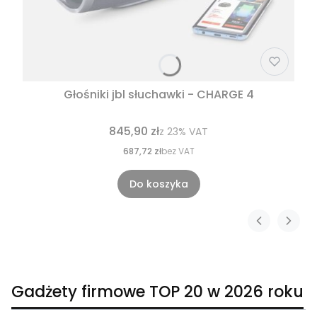
Głośniki jbl słuchawki - CHARGE 4
845,90 zł
z
23%
VAT
687,72 zł
bez VAT
Do koszyka
Gadżety firmowe TOP 20 w 2026 roku