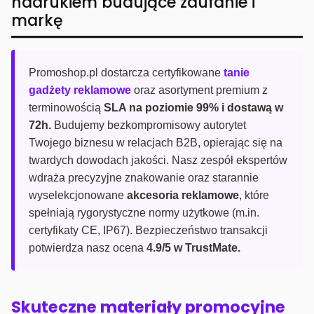
nadrukiem budujące zaufanie i
markę
Promoshop.pl dostarcza certyfikowane
tanie
gadżety reklamowe
oraz asortyment premium z
terminowością
SLA na poziomie 99% i dostawą w
72h.
Budujemy bezkompromisowy autorytet
Twojego biznesu w relacjach B2B, opierając się na
twardych dowodach jakości. Nasz zespół ekspertów
wdraża precyzyjne znakowanie oraz starannie
wyselekcjonowane
akcesoria reklamowe
, które
spełniają rygorystyczne normy użytkowe (m.in.
certyfikaty CE, IP67). Bezpieczeństwo transakcji
potwierdza nasz ocena
4.9/5 w TrustMate.
Skuteczne materiały promocyjne