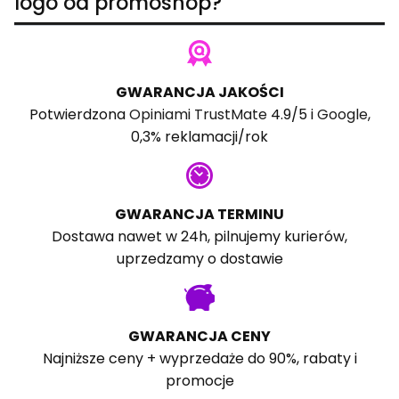
logo od promoshop?
GWARANCJA JAKOŚCI
Potwierdzona
Opiniami TrustMate
4.9/5 i
Google
,
0,3% reklamacji/rok
GWARANCJA TERMINU
Dostawa nawet w 24h, pilnujemy kurierów,
uprzedzamy o dostawie
GWARANCJA CENY
Najniższe ceny + wyprzedaże do 90%, rabaty i
promocje