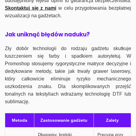
udostępniony rejestr opinii to gwarancja bezpieczeństwa.
Skontaktuj się z nami
w celu przygotowania bezpłatnej
wizualizacji na gadżetach.
J
ak uniknąć błędów naduku?
Zły dobór technologii do rodzaju gadżetu skutkuje
łuszczeniem się farby i spadkiem autorytetuj. W
Promoshop stosujemy rygorystyczne matryce decyzyjne i
dedykowane metody, takie jak trwały grawer laserowy,
który całkowicie eliminuje ryzyko mechanicznego
uszkodzenia znaku. Dla skomplikowanych przejść
tonalnych na tekstyliach wdrażamy technologię DTF lub
sublimację.
Metoda
Zastosowanie gadżetu
Zalety
Długopisy, breloki,
Precyzja przy