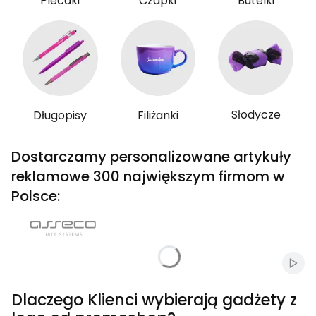
Plecaki
Czapki
Butelki
Słodycze
Długopisy
Filiżanki
Dostarczamy personalizowane artykuły
reklamowe 300 największym firmom w
Polsce:
Włąc
Dlaczego Klienci wybierają gadżety z