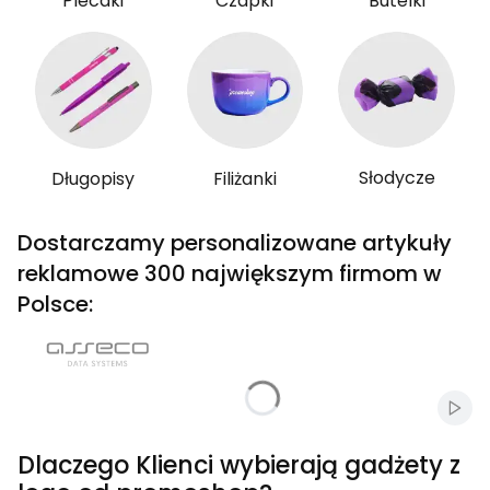
Plecaki
Czapki
Butelki
Słodycze
Długopisy
Filiżanki
Dostarczamy personalizowane artykuły
reklamowe 300 największym firmom w
Polsce:
Włąc
Dlaczego Klienci wybierają gadżety z