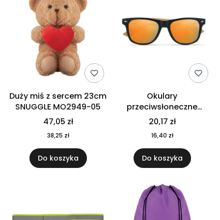
Duży miś z sercem 23cm
Okulary
SNUGGLE MO2949-05
przeciwsłoneczne
CALIFORNIA TOUCH
47,05 zł
20,17 zł
MO9617-10
38,25 zł
16,40 zł
Do koszyka
Do koszyka