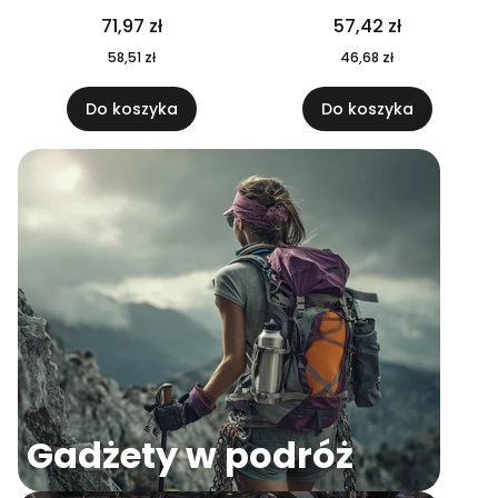
04
71,97 zł
57,42 zł
58,51 zł
46,68 zł
Do koszyka
Do koszyka
Gadżety w podróż