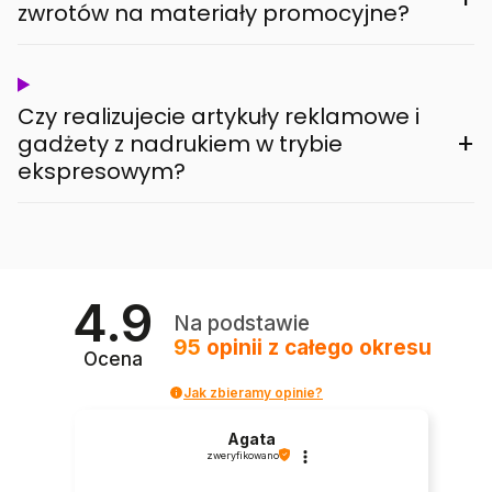
zwrotów na materiały promocyjne?
Czy realizujecie artykuły reklamowe i
+
gadżety z nadrukiem w trybie
ekspresowym?
4.9
Na podstawie
95
opinii
z całego okresu
Ocena
Jak zbieramy opinie?
Agata
zweryfikowano