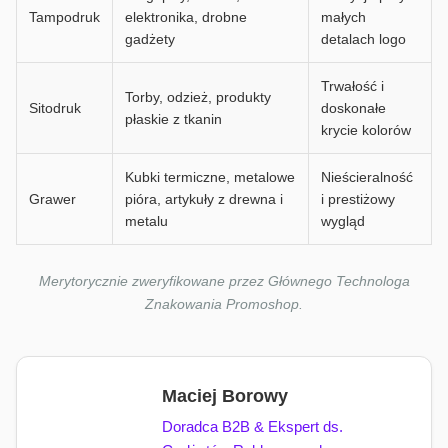
Tampodruk
elektronika, drobne
małych
gadżety
detalach logo
Trwałość i
Torby, odzież, produkty
Sitodruk
doskonałe
płaskie z tkanin
krycie kolorów
Kubki termiczne, metalowe
Nieścieralność
Grawer
pióra, artykuły z drewna i
i prestiżowy
metalu
wygląd
Merytorycznie zweryfikowane przez Głównego Technologa
Znakowania Promoshop.
Maciej Borowy
Doradca B2B & Ekspert ds.