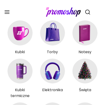
Gadże
Otwórz wy
Kubki
Torby
Notesy
Kubki
Elektronika
Święta
termiczne