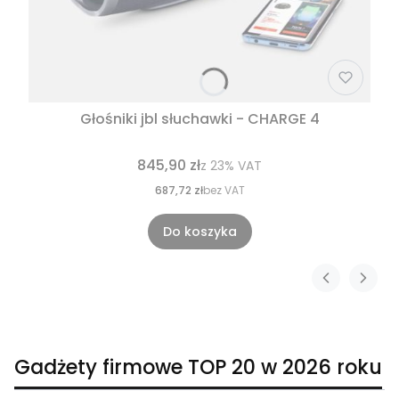
Głośniki jbl słuchawki - CHARGE 4
845,90 zł
z
23%
VAT
687,72 zł
bez VAT
Do koszyka
Gadżety firmowe TOP 20 w 2026 roku