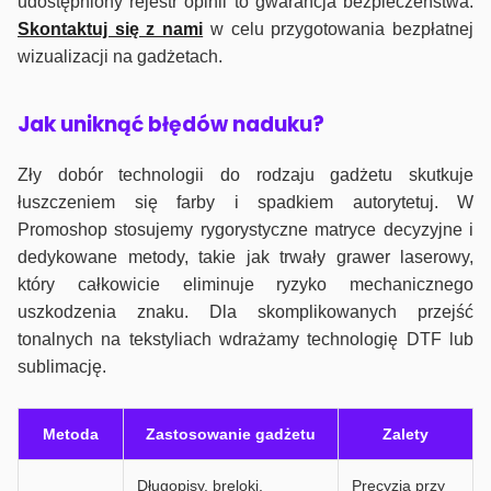
udostępniony rejestr opinii to gwarancja bezpieczeństwa.
Skontaktuj się z nami
w celu przygotowania bezpłatnej
wizualizacji na gadżetach.
J
ak uniknąć błędów naduku?
Zły dobór technologii do rodzaju gadżetu skutkuje
łuszczeniem się farby i spadkiem autorytetuj. W
Promoshop stosujemy rygorystyczne matryce decyzyjne i
dedykowane metody, takie jak trwały grawer laserowy,
który całkowicie eliminuje ryzyko mechanicznego
uszkodzenia znaku. Dla skomplikowanych przejść
tonalnych na tekstyliach wdrażamy technologię DTF lub
sublimację.
Metoda
Zastosowanie gadżetu
Zalety
Długopisy, breloki,
Precyzja przy