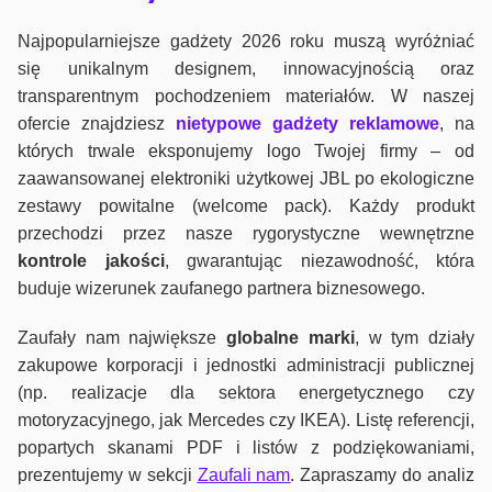
Najpopularniejsze gadżety 2026 roku muszą wyróżniać
się unikalnym designem, innowacyjnością oraz
transparentnym pochodzeniem materiałów. W naszej
ofercie znajdziesz
nietypowe gadżety reklamowe
, na
których trwale eksponujemy logo Twojej firmy – od
zaawansowanej elektroniki użytkowej JBL po ekologiczne
zestawy powitalne (welcome pack). Każdy produkt
przechodzi przez nasze rygorystyczne wewnętrzne
kontrole jako
ści
, gwarantując niezawodność, która
buduje wizerunek zaufanego partnera biznesowego.
Zaufały nam największe
globalne marki
, w tym działy
zakupowe korporacji i jednostki administracji publicznej
(np. realizacje dla sektora energetycznego czy
motoryzacyjnego, jak Mercedes czy IKEA). Listę referencji,
popartych skanami PDF i listów z podziękowaniami,
prezentujemy w sekcji
Zaufali nam
. Zapraszamy do analiz