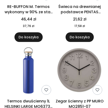
RE-BUFFON M. Termos
Świeca na drewnianej
wykonany w 90% ze stali
podstawce PENTAS
nierdzewnej
MO6282-40
46,44 zł
21,62 zł
pochodzącej z
37,76 zł
17,58 zł
recyklingu 520 ml 94294
Do koszyka
Do koszyka
Termos dwuścienny 1L
Zegar ścienny z PP MURO
HELSINKI LARGE MO6373-
MO2851-07