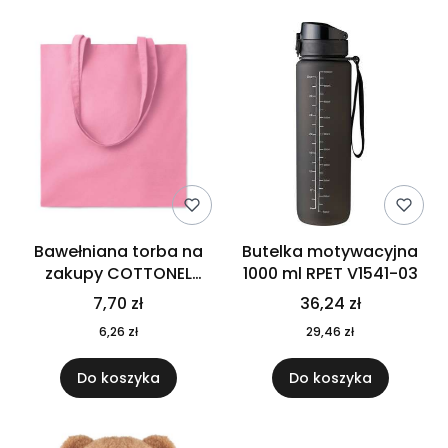
Bawełniana torba na
Butelka motywacyjna
zakupy COTTONEL
1000 ml RPET V1541-03
COLOUR++ MO9846-11
7,70 zł
36,24 zł
6,26 zł
29,46 zł
Do koszyka
Do koszyka