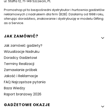
ul. Staffa 12, 71-149 Szczecin, PL
Promoshop.pl to bezpośredni dystrybutor i hurtownia gadżetów
reklamowych z nadrukiem dla firm (B2B). Działamy od 1998 roku,
oferując doradztwo, znakowanie i dystrybucję w modelu Gifting
as a Service.
Linki w stopce
JAK ZAMÓWIĆ?
Jak zamówić gadżety?
Wizualizacje Nadruku
Doradcy Gadżetowi
Terminy Realizacji
Zamawianie próbek
Jakość i Reklamacje
FAQ Najczęstsze pytania
Baza Wiedzy
Raport branżowy 2026
GADŻETOWE OKAZJE