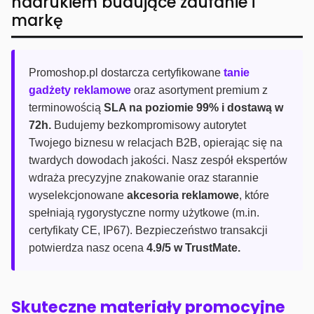
nadrukiem budujące zaufanie i
markę
Promoshop.pl dostarcza certyfikowane
tanie
gadżety reklamowe
oraz asortyment premium z
terminowością
SLA na poziomie 99% i dostawą w
72h.
Budujemy bezkompromisowy autorytet
Twojego biznesu w relacjach B2B, opierając się na
twardych dowodach jakości. Nasz zespół ekspertów
wdraża precyzyjne znakowanie oraz starannie
wyselekcjonowane
akcesoria reklamowe
, które
spełniają rygorystyczne normy użytkowe (m.in.
certyfikaty CE, IP67). Bezpieczeństwo transakcji
potwierdza nasz ocena
4.9/5 w TrustMate.
Skuteczne materiały promocyjne