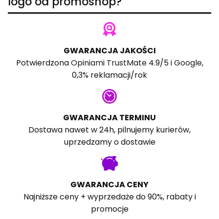
logo od promoshop?
GWARANCJA JAKOŚCI
Potwierdzona
Opiniami TrustMate
4.9/5 i
Google
,
0,3% reklamacji/rok
GWARANCJA TERMINU
Dostawa nawet w 24h, pilnujemy kurierów,
uprzedzamy o dostawie
GWARANCJA CENY
Najniższe ceny + wyprzedaże do 90%, rabaty i
promocje