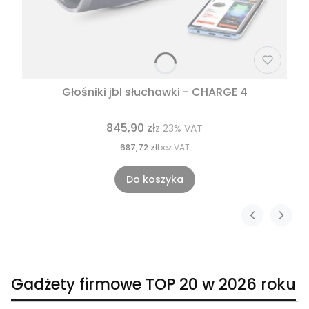
Głośniki jbl słuchawki - CHARGE 4
845,90 zł
z
23%
VAT
687,72 zł
bez VAT
Do koszyka
Gadżety firmowe TOP 20 w 2026 roku