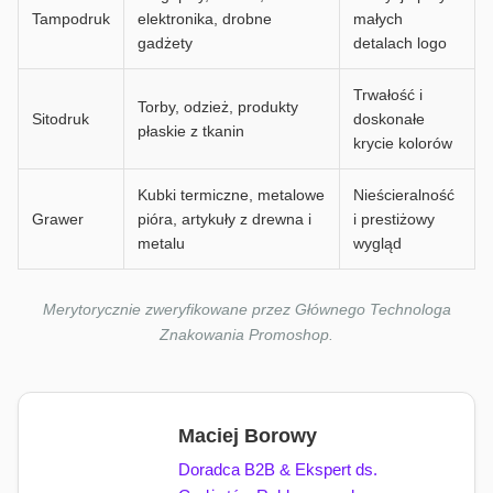
Tampodruk
elektronika, drobne
małych
gadżety
detalach logo
Trwałość i
Torby, odzież, produkty
Sitodruk
doskonałe
płaskie z tkanin
krycie kolorów
Kubki termiczne, metalowe
Nieścieralność
Grawer
pióra, artykuły z drewna i
i prestiżowy
metalu
wygląd
Merytorycznie zweryfikowane przez Głównego Technologa
Znakowania Promoshop.
Maciej Borowy
Doradca B2B & Ekspert ds.