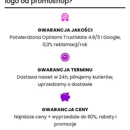
logo od promoshop?
GWARANCJA JAKOŚCI
Potwierdzona
Opiniami TrustMate
4.9/5 i
Google
,
0,3% reklamacji/rok
GWARANCJA TERMINU
Dostawa nawet w 24h, pilnujemy kurierów,
uprzedzamy o dostawie
GWARANCJA CENY
Najniższe ceny + wyprzedaże do 90%, rabaty i
promocje