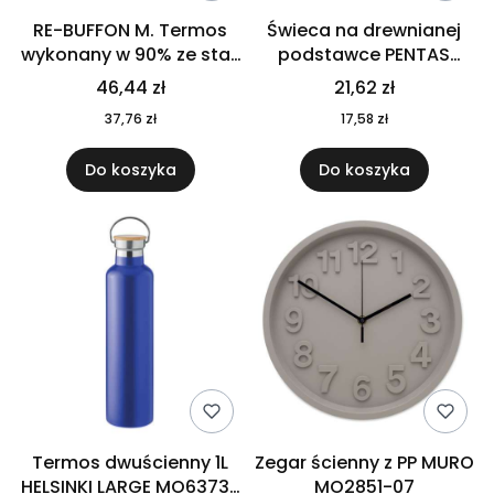
RE-BUFFON M. Termos
Świeca na drewnianej
wykonany w 90% ze stali
podstawce PENTAS
nierdzewnej
MO6282-40
46,44 zł
21,62 zł
pochodzącej z
37,76 zł
17,58 zł
recyklingu 520 ml 94294
Do koszyka
Do koszyka
Termos dwuścienny 1L
Zegar ścienny z PP MURO
HELSINKI LARGE MO6373-
MO2851-07