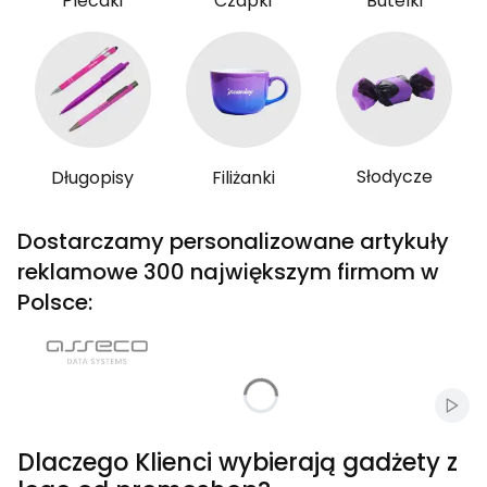
Plecaki
Czapki
Butelki
Słodycze
Długopisy
Filiżanki
Dostarczamy personalizowane artykuły
reklamowe 300 największym firmom w
Polsce:
Włąc
Dlaczego Klienci wybierają gadżety z