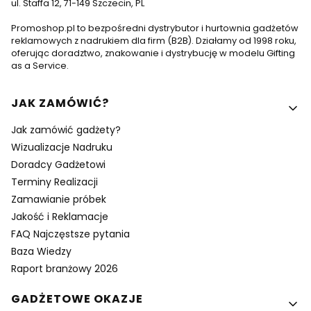
ul. Staffa 12, 71-149 Szczecin, PL
Promoshop.pl to bezpośredni dystrybutor i hurtownia gadżetów
reklamowych z nadrukiem dla firm (B2B). Działamy od 1998 roku,
oferując doradztwo, znakowanie i dystrybucję w modelu Gifting
as a Service.
Linki w stopce
JAK ZAMÓWIĆ?
Jak zamówić gadżety?
Wizualizacje Nadruku
Doradcy Gadżetowi
Terminy Realizacji
Zamawianie próbek
Jakość i Reklamacje
FAQ Najczęstsze pytania
Baza Wiedzy
Raport branżowy 2026
GADŻETOWE OKAZJE