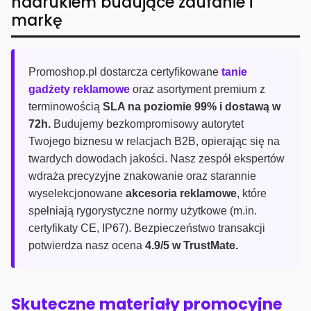
nadrukiem budujące zaufanie i
markę
Promoshop.pl dostarcza certyfikowane
tanie
gadżety reklamowe
oraz asortyment premium z
terminowością
SLA na poziomie 99% i dostawą w
72h.
Budujemy bezkompromisowy autorytet
Twojego biznesu w relacjach B2B, opierając się na
twardych dowodach jakości. Nasz zespół ekspertów
wdraża precyzyjne znakowanie oraz starannie
wyselekcjonowane
akcesoria reklamowe
, które
spełniają rygorystyczne normy użytkowe (m.in.
certyfikaty CE, IP67). Bezpieczeństwo transakcji
potwierdza nasz ocena
4.9/5 w TrustMate.
Skuteczne materiały promocyjne