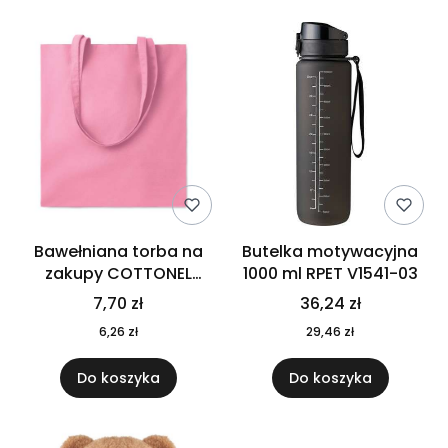
Bawełniana torba na
Butelka motywacyjna
zakupy COTTONEL
1000 ml RPET V1541-03
COLOUR++ MO9846-11
7,70 zł
36,24 zł
6,26 zł
29,46 zł
Do koszyka
Do koszyka