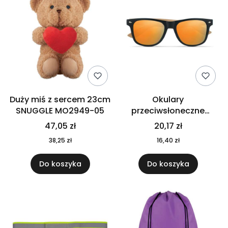
Duży miś z sercem 23cm
Okulary
SNUGGLE MO2949-05
przeciwsłoneczne
CALIFORNIA TOUCH
47,05 zł
20,17 zł
MO9617-10
38,25 zł
16,40 zł
Do koszyka
Do koszyka