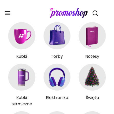
Gadże
Otwórz wy
Kubki
Torby
Notesy
Kubki
Elektronika
Święta
termiczne