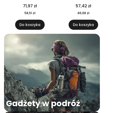
04
71,97 zł
57,42 zł
58,51 zł
46,68 zł
Do koszyka
Do koszyka
Gadżety w podróż