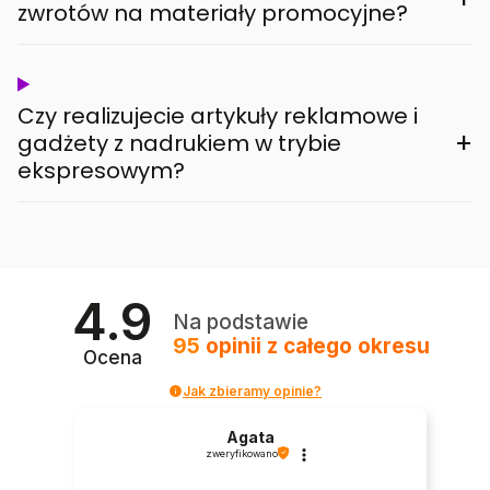
zwrotów na materiały promocyjne?
Czy realizujecie artykuły reklamowe i
+
gadżety z nadrukiem w trybie
ekspresowym?
4.9
Na podstawie
95
opinii
z całego okresu
Ocena
Jak zbieramy opinie?
Agata
zweryfikowano