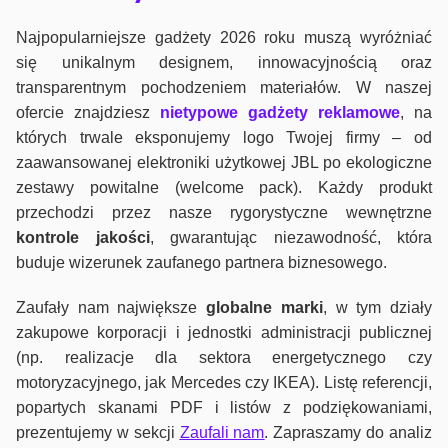
Najpopularniejsze gadżety 2026 roku muszą wyróżniać
się unikalnym designem, innowacyjnością oraz
transparentnym pochodzeniem materiałów. W naszej
ofercie znajdziesz
nietypowe gadżety reklamowe
, na
których trwale eksponujemy logo Twojej firmy – od
zaawansowanej elektroniki użytkowej JBL po ekologiczne
zestawy powitalne (welcome pack). Każdy produkt
przechodzi przez nasze rygorystyczne wewnętrzne
kontrole jako
ści
, gwarantując niezawodność, która
buduje wizerunek zaufanego partnera biznesowego.
Zaufały nam największe
globalne marki
, w tym działy
zakupowe korporacji i jednostki administracji publicznej
(np. realizacje dla sektora energetycznego czy
motoryzacyjnego, jak Mercedes czy IKEA). Listę referencji,
popartych skanami PDF i listów z podziękowaniami,
prezentujemy w sekcji
Zaufali nam
. Zapraszamy do analiz