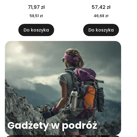
04
71,97 zł
57,42 zł
58,51 zł
46,68 zł
Do koszyka
Do koszyka
Gadżety w podróż