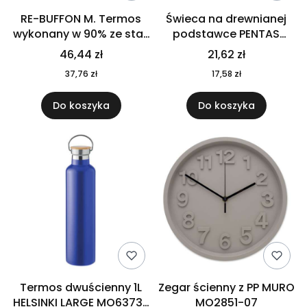
RE-BUFFON M. Termos
Świeca na drewnianej
wykonany w 90% ze stali
podstawce PENTAS
nierdzewnej
MO6282-40
46,44 zł
21,62 zł
pochodzącej z
37,76 zł
17,58 zł
recyklingu 520 ml 94294
Do koszyka
Do koszyka
Termos dwuścienny 1L
Zegar ścienny z PP MURO
HELSINKI LARGE MO6373-
MO2851-07