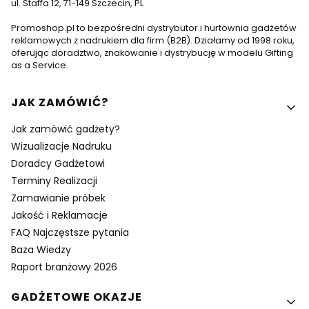
ul. Staffa 12, 71-149 Szczecin, PL
Promoshop.pl to bezpośredni dystrybutor i hurtownia gadżetów
reklamowych z nadrukiem dla firm (B2B). Działamy od 1998 roku,
oferując doradztwo, znakowanie i dystrybucję w modelu Gifting
as a Service.
Linki w stopce
JAK ZAMÓWIĆ?
Jak zamówić gadżety?
Wizualizacje Nadruku
Doradcy Gadżetowi
Terminy Realizacji
Zamawianie próbek
Jakość i Reklamacje
FAQ Najczęstsze pytania
Baza Wiedzy
Raport branżowy 2026
GADŻETOWE OKAZJE