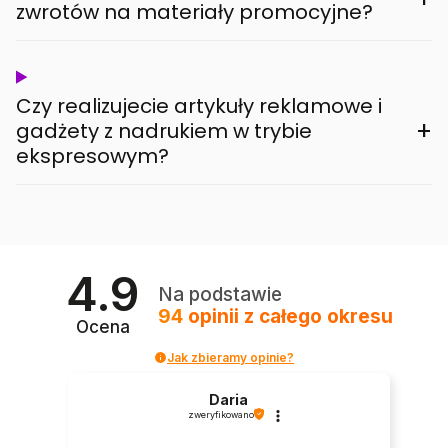
zwrotów na materiały promocyjne?
Czy realizujecie artykuły reklamowe i
+
gadżety z nadrukiem w trybie
ekspresowym?
4.9
Na podstawie
94
opinii
z całego okresu
Ocena
Jak zbieramy opinie?
Daria
zweryfikowano