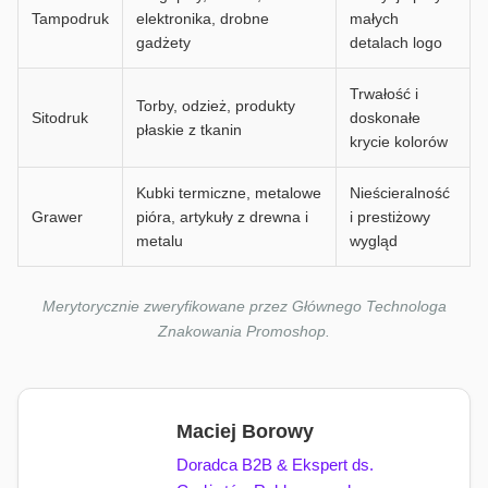
Tampodruk
elektronika, drobne
małych
gadżety
detalach logo
Trwałość i
Torby, odzież, produkty
Sitodruk
doskonałe
płaskie z tkanin
krycie kolorów
Kubki termiczne, metalowe
Nieścieralność
Grawer
pióra, artykuły z drewna i
i prestiżowy
metalu
wygląd
Merytorycznie zweryfikowane przez Głównego Technologa
Znakowania Promoshop.
Maciej Borowy
Doradca B2B & Ekspert ds.