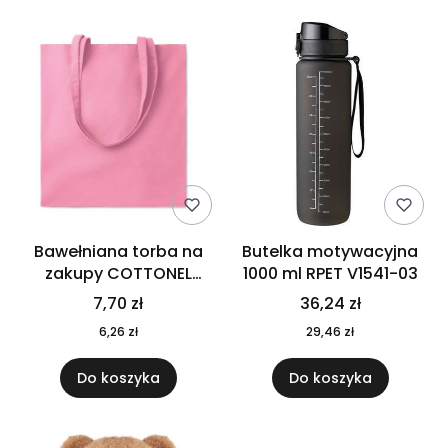
Bawełniana torba na
Butelka motywacyjna
zakupy COTTONEL
1000 ml RPET V1541-03
COLOUR++ MO9846-11
7,70 zł
36,24 zł
6,26 zł
29,46 zł
Do koszyka
Do koszyka