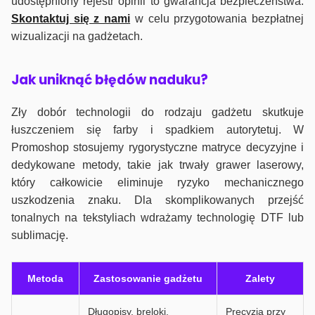
udostępniony rejestr opinii to gwarancja bezpieczeństwa.
Skontaktuj się z nami
w celu przygotowania bezpłatnej
wizualizacji na gadżetach.
J
ak uniknąć błędów naduku?
Zły dobór technologii do rodzaju gadżetu skutkuje
łuszczeniem się farby i spadkiem autorytetuj. W
Promoshop stosujemy rygorystyczne matryce decyzyjne i
dedykowane metody, takie jak trwały grawer laserowy,
który całkowicie eliminuje ryzyko mechanicznego
uszkodzenia znaku. Dla skomplikowanych przejść
tonalnych na tekstyliach wdrażamy technologię DTF lub
sublimację.
Metoda
Zastosowanie gadżetu
Zalety
Długopisy, breloki,
Precyzja przy