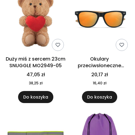
Duży miś z sercem 23cm
Okulary
SNUGGLE MO2949-05
przeciwsłoneczne
CALIFORNIA TOUCH
47,05 zł
20,17 zł
MO9617-10
38,25 zł
16,40 zł
Do koszyka
Do koszyka