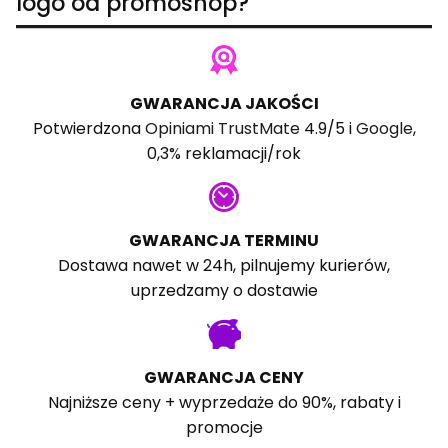
logo od promoshop?
GWARANCJA JAKOŚCI
Potwierdzona
Opiniami TrustMate
4.9/5 i
Google
,
0,3% reklamacji/rok
GWARANCJA TERMINU
Dostawa nawet w 24h, pilnujemy kurierów,
uprzedzamy o dostawie
GWARANCJA CENY
Najniższe ceny + wyprzedaże do 90%, rabaty i
promocje