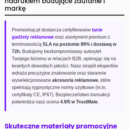
nadrukiem budujące zaufanie i
markę
Promoshop.pl dostarcza certyfikowane
tanie
gadżety reklamowe
oraz asortyment premium z
terminowością
SLA na poziomie 99% i dostawą w
72h.
Budujemy bezkompromisowy autorytet
Twojego biznesu w relacjach B2B, opierając się na
twardych dowodach jakości. Nasz zespół ekspertów
wdraża precyzyjne znakowanie oraz starannie
wyselekcjonowane
akcesoria reklamowe
, które
spełniają rygorystyczne normy użytkowe (m.in.
certyfikaty CE, IP67). Bezpieczeństwo transakcji
potwierdza nasz ocena
4.9/5 w TrustMate.
Skuteczne materiały promocyjne