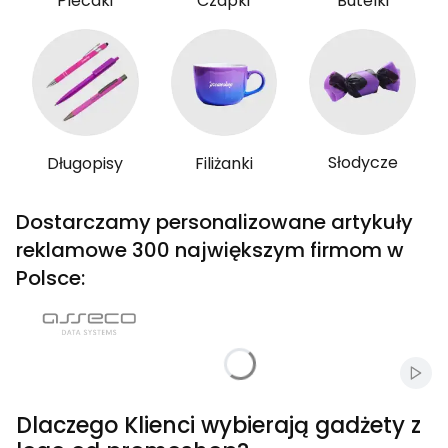
Plecaki
Czapki
Butelki
Słodycze
Długopisy
Filiżanki
Dostarczamy personalizowane artykuły
reklamowe 300 największym firmom w
Polsce:
Włąc
Dlaczego Klienci wybierają gadżety z