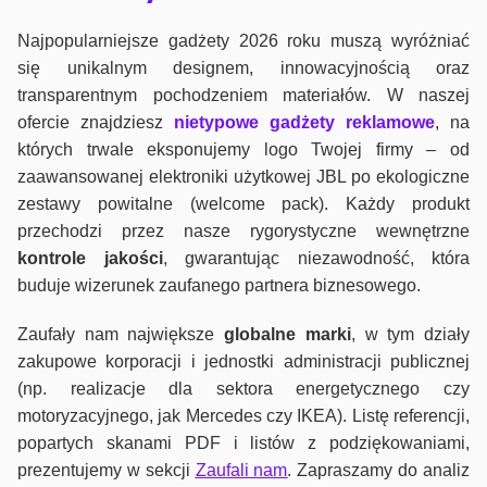
Najpopularniejsze gadżety 2026 roku muszą wyróżniać
się unikalnym designem, innowacyjnością oraz
transparentnym pochodzeniem materiałów. W naszej
ofercie znajdziesz
nietypowe gadżety reklamowe
, na
których trwale eksponujemy logo Twojej firmy – od
zaawansowanej elektroniki użytkowej JBL po ekologiczne
zestawy powitalne (welcome pack). Każdy produkt
przechodzi przez nasze rygorystyczne wewnętrzne
kontrole jako
ści
, gwarantując niezawodność, która
buduje wizerunek zaufanego partnera biznesowego.
Zaufały nam największe
globalne marki
, w tym działy
zakupowe korporacji i jednostki administracji publicznej
(np. realizacje dla sektora energetycznego czy
motoryzacyjnego, jak Mercedes czy IKEA). Listę referencji,
popartych skanami PDF i listów z podziękowaniami,
prezentujemy w sekcji
Zaufali nam
. Zapraszamy do analiz