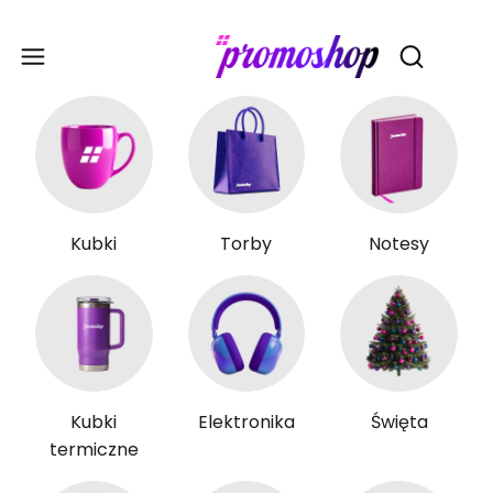
Gadże
Otwórz wy
Kubki
Torby
Notesy
Kubki
Elektronika
Święta
termiczne