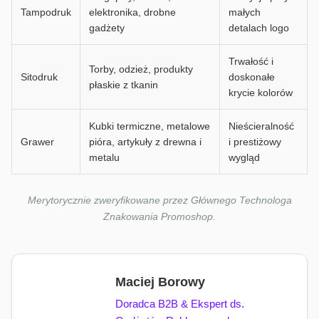
Tampodruk
elektronika, drobne
małych
gadżety
detalach logo
Trwałość i
Torby, odzież, produkty
Sitodruk
doskonałe
płaskie z tkanin
krycie kolorów
Kubki termiczne, metalowe
Nieścieralność
Grawer
pióra, artykuły z drewna i
i prestiżowy
metalu
wygląd
Merytorycznie zweryfikowane przez Głównego Technologa
Znakowania Promoshop.
Maciej Borowy
Doradca B2B & Ekspert ds.