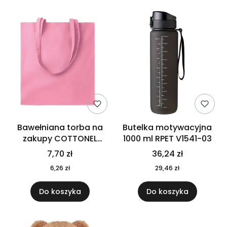
Bawełniana torba na
Butelka motywacyjna
zakupy COTTONEL
1000 ml RPET V1541-03
COLOUR++ MO9846-11
7,70 zł
36,24 zł
6,26 zł
29,46 zł
Do koszyka
Do koszyka