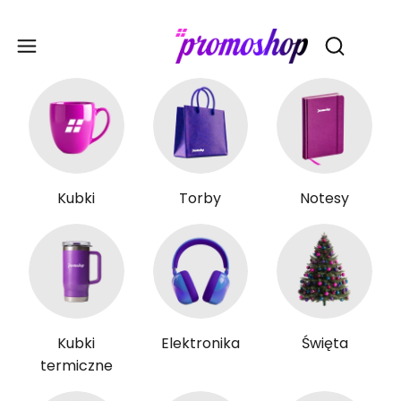
Gadże
Otwórz wy
Kubki
Torby
Notesy
Kubki
Elektronika
Święta
termiczne