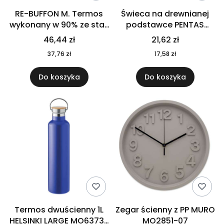
RE-BUFFON M. Termos
Świeca na drewnianej
wykonany w 90% ze stali
podstawce PENTAS
nierdzewnej
MO6282-40
46,44 zł
21,62 zł
pochodzącej z
37,76 zł
17,58 zł
recyklingu 520 ml 94294
Do koszyka
Do koszyka
Termos dwuścienny 1L
Zegar ścienny z PP MURO
HELSINKI LARGE MO6373-
MO2851-07