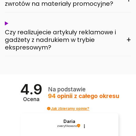
zwrotów na materiały promocyjne?
Czy realizujecie artykuły reklamowe i
+
gadżety z nadrukiem w trybie
ekspresowym?
4.9
Na podstawie
94
opinii
z całego okresu
Ocena
Jak zbieramy opinie?
Daria
zweryfikowano