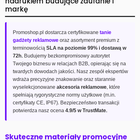
nadrukiem budujące zaufanie i
markę
Promoshop.pl dostarcza certyfikowane
tanie
gadżety reklamowe
oraz asortyment premium z
terminowością
SLA na poziomie 99% i dostawą w
72h.
Budujemy bezkompromisowy autorytet
Twojego biznesu w relacjach B2B, opierając się na
twardych dowodach jakości. Nasz zespół ekspertów
wdraża precyzyjne znakowanie oraz starannie
wyselekcjonowane
akcesoria reklamowe
, które
spełniają rygorystyczne normy użytkowe (m.in.
certyfikaty CE, IP67). Bezpieczeństwo transakcji
potwierdza nasz ocena
4.9/5 w TrustMate.
Skuteczne materiały promocyjne