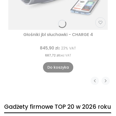
Głośniki jbl słuchawki - CHARGE 4
845,90 zł
z
23%
VAT
687,72 zł
bez VAT
Do koszyka
Gadżety firmowe TOP 20 w 2026 roku