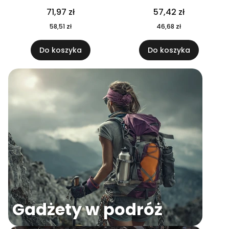
04
71,97 zł
57,42 zł
58,51 zł
46,68 zł
Do koszyka
Do koszyka
Gadżety w podróż