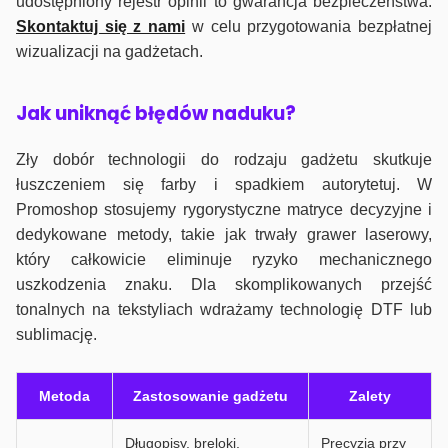
udostępniony rejestr opinii to gwarancja bezpieczeństwa.
Skontaktuj się z nami
w celu przygotowania bezpłatnej
wizualizacji na gadżetach.
J
ak uniknąć błędów naduku?
Zły dobór technologii do rodzaju gadżetu skutkuje
łuszczeniem się farby i spadkiem autorytetuj. W
Promoshop stosujemy rygorystyczne matryce decyzyjne i
dedykowane metody, takie jak trwały grawer laserowy,
który całkowicie eliminuje ryzyko mechanicznego
uszkodzenia znaku. Dla skomplikowanych przejść
tonalnych na tekstyliach wdrażamy technologię DTF lub
sublimację.
Metoda
Zastosowanie gadżetu
Zalety
Długopisy, breloki,
Precyzja przy