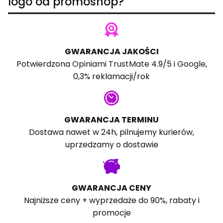
logo od promoshop?
GWARANCJA JAKOŚCI
Potwierdzona
Opiniami TrustMate
4.9/5 i
Google
,
0,3% reklamacji/rok
GWARANCJA TERMINU
Dostawa nawet w 24h, pilnujemy kurierów,
uprzedzamy o dostawie
GWARANCJA CENY
Najniższe ceny + wyprzedaże do 90%, rabaty i
promocje