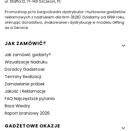
ul. Staffa 12, 71-149 Szczecin, PL
Promoshop.pl to bezpośredni dystrybutor i hurtownia gadżetów
reklamowych z nadrukiem dla firm (B2B). Działamy od 1998 roku,
oferując doradztwo, znakowanie i dystrybucję w modelu Gifting
as a Service.
Linki w stopce
JAK ZAMÓWIĆ?
Jak zamówić gadżety?
Wizualizacje Nadruku
Doradcy Gadżetowi
Terminy Realizacji
Zamawianie próbek
Jakość i Reklamacje
FAQ Najczęstsze pytania
Baza Wiedzy
Raport branżowy 2026
GADŻETOWE OKAZJE