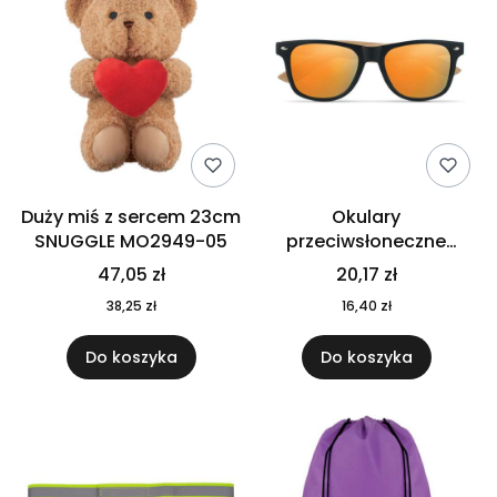
Duży miś z sercem 23cm
Okulary
SNUGGLE MO2949-05
przeciwsłoneczne
CALIFORNIA TOUCH
47,05 zł
20,17 zł
MO9617-10
38,25 zł
16,40 zł
Do koszyka
Do koszyka