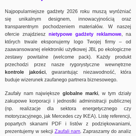
Najpopularniejsze gadżety 2026 roku muszą wyróżniać
się unikalnym designem, innowacyjnością oraz
transparentnym pochodzeniem materiałów. W naszej
ofercie znajdziesz
nietypowe gadżety reklamowe
, na
których trwale eksponujemy logo Twojej firmy – od
zaawansowanej elektroniki użytkowej JBL po ekologiczne
zestawy powitalne (welcome pack). Każdy produkt
przechodzi przez nasze rygorystyczne wewnętrzne
kontrole jako
ści
, gwarantując niezawodność, która
buduje wizerunek zaufanego partnera biznesowego.
Zaufały nam największe
globalne marki
, w tym działy
zakupowe korporacji i jednostki administracji publicznej
(np. realizacje dla sektora energetycznego czy
motoryzacyjnego, jak Mercedes czy IKEA). Listę referencji,
popartych skanami PDF i listów z podziękowaniami,
prezentujemy w sekcji
Zaufali nam
. Zapraszamy do analiz