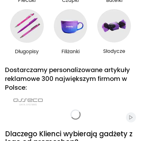
Plecaki
Czapki
Butelki
Słodycze
Długopisy
Filiżanki
Dostarczamy personalizowane artykuły
reklamowe 300 największym firmom w
Polsce:
Włąc
Dlaczego Klienci wybierają gadżety z