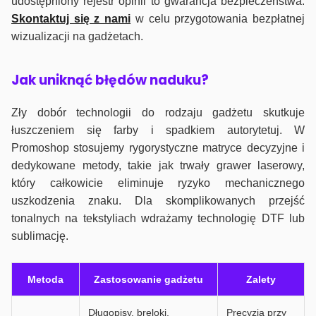
udostępniony rejestr opinii to gwarancja bezpieczeństwa.
Skontaktuj się z nami
w celu przygotowania bezpłatnej
wizualizacji na gadżetach.
J
ak uniknąć błędów naduku?
Zły dobór technologii do rodzaju gadżetu skutkuje
łuszczeniem się farby i spadkiem autorytetuj. W
Promoshop stosujemy rygorystyczne matryce decyzyjne i
dedykowane metody, takie jak trwały grawer laserowy,
który całkowicie eliminuje ryzyko mechanicznego
uszkodzenia znaku. Dla skomplikowanych przejść
tonalnych na tekstyliach wdrażamy technologię DTF lub
sublimację.
Metoda
Zastosowanie gadżetu
Zalety
Długopisy, breloki,
Precyzja przy