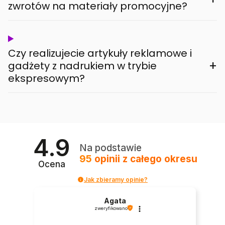
zwrotów na materiały promocyjne?
Czy realizujecie artykuły reklamowe i
+
gadżety z nadrukiem w trybie
ekspresowym?
4.9
Na podstawie
95
opinii
z całego okresu
Ocena
Jak zbieramy opinie?
Agata
zweryfikowano