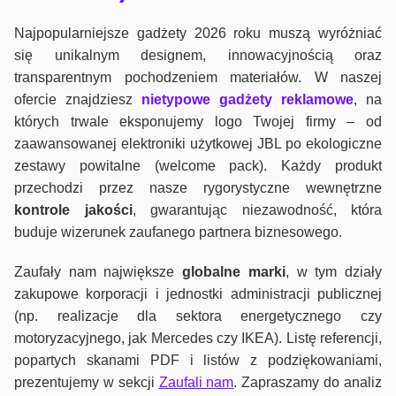
Najpopularniejsze gadżety 2026 roku muszą wyróżniać
się unikalnym designem, innowacyjnością oraz
transparentnym pochodzeniem materiałów. W naszej
ofercie znajdziesz
nietypowe gadżety reklamowe
, na
których trwale eksponujemy logo Twojej firmy – od
zaawansowanej elektroniki użytkowej JBL po ekologiczne
zestawy powitalne (welcome pack). Każdy produkt
przechodzi przez nasze rygorystyczne wewnętrzne
kontrole jako
ści
, gwarantując niezawodność, która
buduje wizerunek zaufanego partnera biznesowego.
Zaufały nam największe
globalne marki
, w tym działy
zakupowe korporacji i jednostki administracji publicznej
(np. realizacje dla sektora energetycznego czy
motoryzacyjnego, jak Mercedes czy IKEA). Listę referencji,
popartych skanami PDF i listów z podziękowaniami,
prezentujemy w sekcji
Zaufali nam
. Zapraszamy do analiz