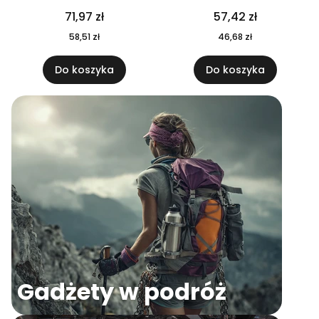
04
71,97 zł
57,42 zł
58,51 zł
46,68 zł
Do koszyka
Do koszyka
Gadżety w podróż