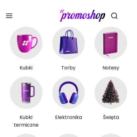
Gadże
Otwórz wy
Kubki
Torby
Notesy
Kubki
Elektronika
Święta
termiczne