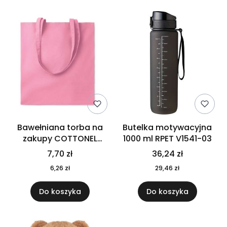
Bawełniana torba na
Butelka motywacyjna
zakupy COTTONEL
1000 ml RPET V1541-03
COLOUR++ MO9846-11
7,70 zł
36,24 zł
6,26 zł
29,46 zł
Do koszyka
Do koszyka