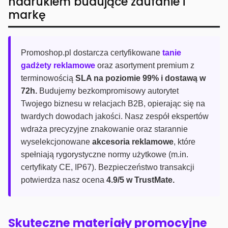
nadrukiem budujące zaufanie i
markę
Promoshop.pl dostarcza certyfikowane
tanie
gadżety reklamowe
oraz asortyment premium z
terminowością
SLA na poziomie 99% i dostawą w
72h.
Budujemy bezkompromisowy autorytet
Twojego biznesu w relacjach B2B, opierając się na
twardych dowodach jakości. Nasz zespół ekspertów
wdraża precyzyjne znakowanie oraz starannie
wyselekcjonowane
akcesoria reklamowe
, które
spełniają rygorystyczne normy użytkowe (m.in.
certyfikaty CE, IP67). Bezpieczeństwo transakcji
potwierdza nasz ocena
4.9/5 w TrustMate.
Skuteczne materiały promocyjne