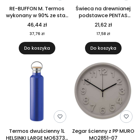
RE-BUFFON M. Termos
Świeca na drewnianej
wykonany w 90% ze stali
podstawce PENTAS
nierdzewnej
MO6282-40
46,44 zł
21,62 zł
pochodzącej z
37,76 zł
17,58 zł
recyklingu 520 ml 94294
Do koszyka
Do koszyka
Termos dwuścienny 1L
Zegar ścienny z PP MURO
HELSINKI LARGE MO6373-
MO2851-07