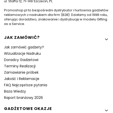
ul. Staffa 12, 71-149 Szczecin, PL
Promoshop.pl to bezpośredni dystrybutor i hurtownia gadżetów
reklamowych z nadrukiem dla firm (B2B). Działamy od 1998 roku,
oferując doradztwo, znakowanie i dystrybucję w modelu Gifting
as a Service.
Linki w stopce
JAK ZAMÓWIĆ?
Jak zamówić gadżety?
Wizualizacje Nadruku
Doradcy Gadżetowi
Terminy Realizacji
Zamawianie próbek
Jakość i Reklamacje
FAQ Najczęstsze pytania
Baza Wiedzy
Raport branżowy 2026
GADŻETOWE OKAZJE