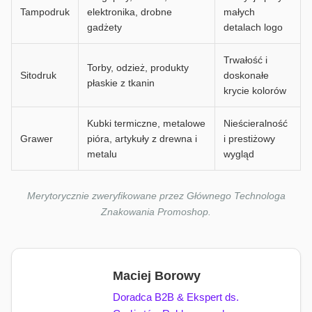
Tampodruk
elektronika, drobne
małych
gadżety
detalach logo
Trwałość i
Torby, odzież, produkty
Sitodruk
doskonałe
płaskie z tkanin
krycie kolorów
Kubki termiczne, metalowe
Nieścieralność
Grawer
pióra, artykuły z drewna i
i prestiżowy
metalu
wygląd
Merytorycznie zweryfikowane przez Głównego Technologa
Znakowania Promoshop.
Maciej Borowy
Doradca B2B & Ekspert ds.