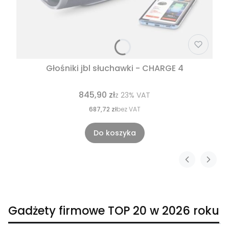
Głośniki jbl słuchawki - CHARGE 4
845,90 zł
z
23%
VAT
687,72 zł
bez VAT
Do koszyka
Gadżety firmowe TOP 20 w 2026 roku