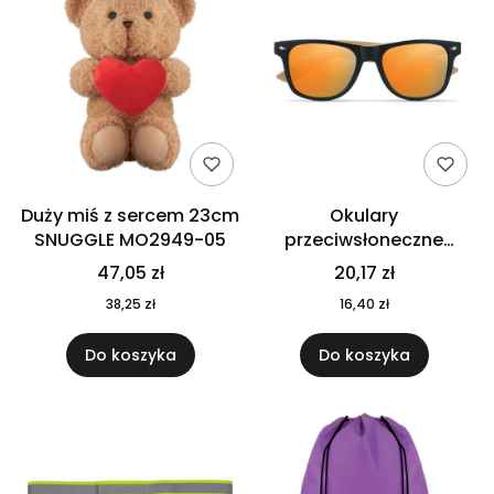
Duży miś z sercem 23cm
Okulary
SNUGGLE MO2949-05
przeciwsłoneczne
CALIFORNIA TOUCH
47,05 zł
20,17 zł
MO9617-10
38,25 zł
16,40 zł
Do koszyka
Do koszyka