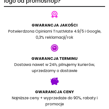
logo od promoshop?
GWARANCJA JAKOŚCI
Potwierdzona
Opiniami TrustMate
4.9/5 i
Google
,
0,3% reklamacji/rok
GWARANCJA TERMINU
Dostawa nawet w 24h, pilnujemy kurierów,
uprzedzamy o dostawie
GWARANCJA CENY
Najniższe ceny + wyprzedaże do 90%, rabaty i
promocje