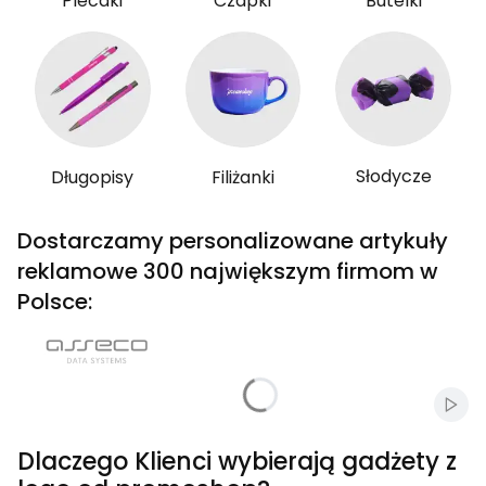
Plecaki
Czapki
Butelki
Słodycze
Długopisy
Filiżanki
Dostarczamy personalizowane artykuły
reklamowe 300 największym firmom w
Polsce:
Włąc
Dlaczego Klienci wybierają gadżety z