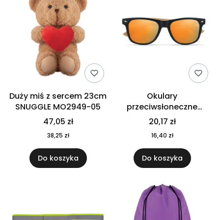
Duży miś z sercem 23cm
Okulary
SNUGGLE MO2949-05
przeciwsłoneczne
CALIFORNIA TOUCH
47,05 zł
20,17 zł
MO9617-10
38,25 zł
16,40 zł
Do koszyka
Do koszyka