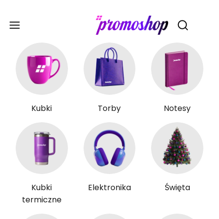
Gadże
Otwórz wy
Kubki
Torby
Notesy
Kubki
Elektronika
Święta
termiczne