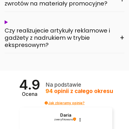
zwrotów na materiały promocyjne?
Czy realizujecie artykuły reklamowe i
+
gadżety z nadrukiem w trybie
ekspresowym?
4.9
Na podstawie
94
opinii
z całego okresu
Ocena
Jak zbieramy opinie?
Daria
zweryfikowano