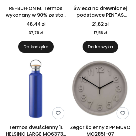
RE-BUFFON M. Termos
Świeca na drewnianej
wykonany w 90% ze stali
podstawce PENTAS
nierdzewnej
MO6282-40
46,44 zł
21,62 zł
pochodzącej z
37,76 zł
17,58 zł
recyklingu 520 ml 94294
Do koszyka
Do koszyka
Termos dwuścienny 1L
Zegar ścienny z PP MURO
HELSINKI LARGE MO6373-
MO2851-07