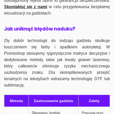
udostępniony rejestr opinii to gwarancja bezpieczeństwa.
Skontaktuj się z nami
w celu przygotowania bezpłatnej
wizualizacji na gadżetach.
J
ak uniknąć błędów naduku?
Zły dobór technologii do rodzaju gadżetu skutkuje
łuszczeniem się farby i spadkiem autorytetuj. W
Promoshop stosujemy rygorystyczne matryce decyzyjne i
dedykowane metody, takie jak trwały grawer laserowy,
który całkowicie eliminuje ryzyko mechanicznego
uszkodzenia znaku. Dla skomplikowanych przejść
tonalnych na tekstyliach wdrażamy technologię DTF lub
sublimację.
Metoda
Zastosowanie gadżetu
Zalety
Długopisy, breloki,
Precyzja przy