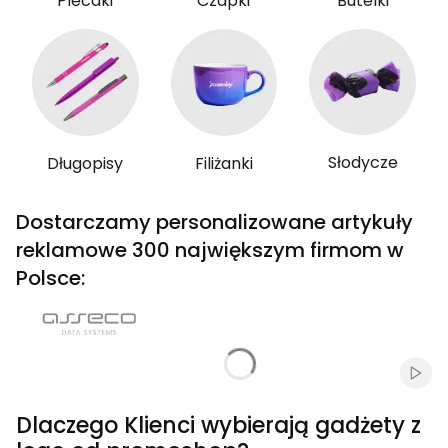
Plecaki
Czapki
Butelki
Słodycze
Długopisy
Filiżanki
Dostarczamy personalizowane artykuły
reklamowe 300 największym firmom w
Polsce:
Włąc
Dlaczego Klienci wybierają gadżety z