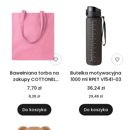
Bawełniana torba na
Butelka motywacyjna
zakupy COTTONEL
1000 ml RPET V1541-03
COLOUR++ MO9846-11
7,70 zł
36,24 zł
6,26 zł
29,46 zł
Do koszyka
Do koszyka