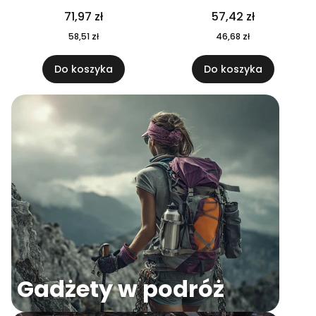
04
71,97 zł
57,42 zł
58,51 zł
46,68 zł
Do koszyka
Do koszyka
Gadżety w podróż