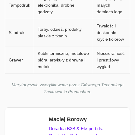
Tampodruk
elektronika, drobne
małych
gadżety
detalach logo
Trwałość i
Torby, odzież, produkty
Sitodruk
doskonałe
płaskie z tkanin
krycie kolorów
Kubki termiczne, metalowe
Nieścieralność
Grawer
pióra, artykuły z drewna i
i prestiżowy
metalu
wygląd
Merytorycznie zweryfikowane przez Głównego Technologa
Znakowania Promoshop.
Maciej Borowy
Doradca B2B & Ekspert ds.