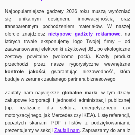
Najpopularniejsze gadżety 2026 roku muszą wyróżniać
się unikalnym designem, innowacyjnością oraz
transparentnym pochodzeniem materiałów. W naszej
ofercie znajdziesz
nietypowe gadżety reklamowe
, na
których trwale eksponujemy logo Twojej firmy – od
zaawansowanej elektroniki użytkowej JBL po ekologiczne
zestawy powitalne (welcome pack). Każdy produkt
przechodzi przez nasze rygorystyczne wewnętrzne
kontrole jako
ści
, gwarantując niezawodność, która
buduje wizerunek zaufanego partnera biznesowego.
Zaufały nam największe
globalne marki
, w tym działy
zakupowe korporacji i jednostki administracji publicznej
(np. realizacje dla sektora energetycznego czy
motoryzacyjnego, jak Mercedes czy IKEA). Listę referencji,
popartych skanami PDF i listów z podziękowaniami,
prezentujemy w sekcji
Zaufali nam
. Zapraszamy do analiz