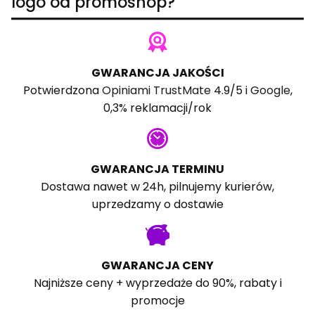
logo od promoshop?
GWARANCJA JAKOŚCI
Potwierdzona
Opiniami TrustMate
4.9/5 i
Google
,
0,3% reklamacji/rok
GWARANCJA TERMINU
Dostawa nawet w 24h, pilnujemy kurierów,
uprzedzamy o dostawie
GWARANCJA CENY
Najniższe ceny + wyprzedaże do 90%, rabaty i
promocje