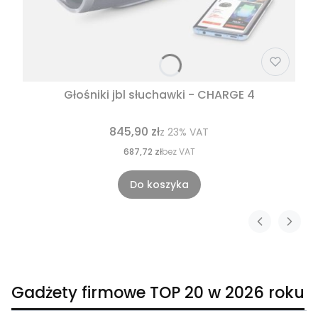
Głośniki jbl słuchawki - CHARGE 4
845,90 zł
z
23%
VAT
687,72 zł
bez VAT
Do koszyka
Gadżety firmowe TOP 20 w 2026 roku