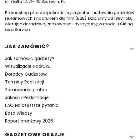
ul. Staffa 12, 71-149 Szczecin, PL
Promoshop.pl to bezpośredni dystrybutor i hurtownia gadżetów
reklamowych z nadrukiem dla firm (B2B). Działamy od 1998 roku,
oferując doradztwo, znakowanie i dystrybucję w modelu Gifting
as a Service.
Linki w stopce
JAK ZAMÓWIĆ?
Jak zamówić gadżety?
Wizualizacje Nadruku
Doradcy Gadżetowi
Terminy Realizacji
Zamawianie próbek
Jakość i Reklamacje
FAQ Najczęstsze pytania
Baza Wiedzy
Raport branżowy 2026
GADŻETOWE OKAZJE