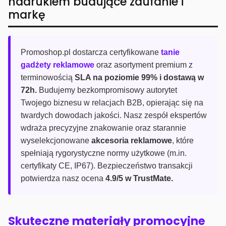
nadrukiem budujące zaufanie i
markę
Promoshop.pl dostarcza certyfikowane
tanie
gadżety reklamowe
oraz asortyment premium z
terminowością
SLA na poziomie 99% i dostawą w
72h.
Budujemy bezkompromisowy autorytet
Twojego biznesu w relacjach B2B, opierając się na
twardych dowodach jakości. Nasz zespół ekspertów
wdraża precyzyjne znakowanie oraz starannie
wyselekcjonowane
akcesoria reklamowe
, które
spełniają rygorystyczne normy użytkowe (m.in.
certyfikaty CE, IP67). Bezpieczeństwo transakcji
potwierdza nasz ocena
4.9/5 w TrustMate.
Skuteczne materiały promocyjne