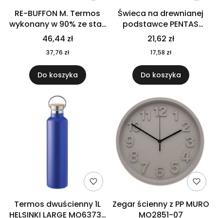
RE-BUFFON M. Termos
Świeca na drewnianej
wykonany w 90% ze stali
podstawce PENTAS
nierdzewnej
MO6282-40
46,44 zł
21,62 zł
pochodzącej z
37,76 zł
17,58 zł
recyklingu 520 ml 94294
Do koszyka
Do koszyka
Termos dwuścienny 1L
Zegar ścienny z PP MURO
HELSINKI LARGE MO6373-
MO2851-07