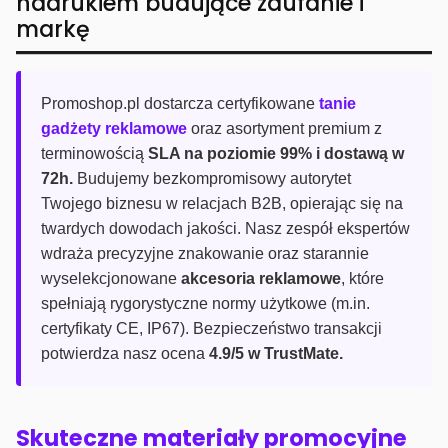
nadrukiem budujące zaufanie i
markę
Promoshop.pl dostarcza certyfikowane
tanie
gadżety reklamowe
oraz asortyment premium z
terminowością
SLA na poziomie 99% i dostawą w
72h.
Budujemy bezkompromisowy autorytet
Twojego biznesu w relacjach B2B, opierając się na
twardych dowodach jakości. Nasz zespół ekspertów
wdraża precyzyjne znakowanie oraz starannie
wyselekcjonowane
akcesoria reklamowe
, które
spełniają rygorystyczne normy użytkowe (m.in.
certyfikaty CE, IP67). Bezpieczeństwo transakcji
potwierdza nasz ocena
4.9/5 w TrustMate.
Skuteczne materiały promocyjne