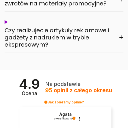
zwrotów na materiały promocyjne?
Czy realizujecie artykuły reklamowe i
+
gadżety z nadrukiem w trybie
ekspresowym?
4.9
Na podstawie
95
opinii
z całego okresu
Ocena
Jak zbieramy opinie?
Agata
zweryfikowano