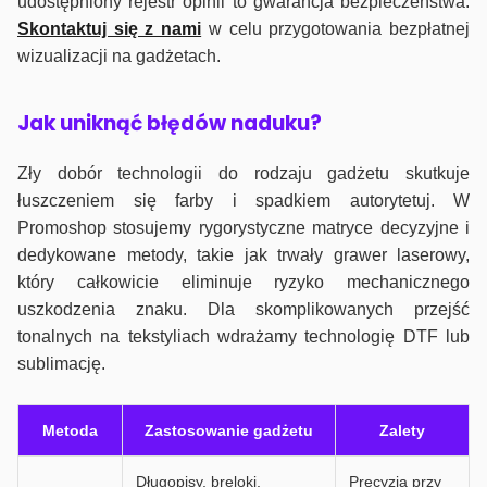
udostępniony rejestr opinii to gwarancja bezpieczeństwa.
Skontaktuj się z nami
w celu przygotowania bezpłatnej
wizualizacji na gadżetach.
J
ak uniknąć błędów naduku?
Zły dobór technologii do rodzaju gadżetu skutkuje
łuszczeniem się farby i spadkiem autorytetuj. W
Promoshop stosujemy rygorystyczne matryce decyzyjne i
dedykowane metody, takie jak trwały grawer laserowy,
który całkowicie eliminuje ryzyko mechanicznego
uszkodzenia znaku. Dla skomplikowanych przejść
tonalnych na tekstyliach wdrażamy technologię DTF lub
sublimację.
Metoda
Zastosowanie gadżetu
Zalety
Długopisy, breloki,
Precyzja przy