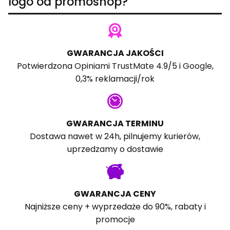
logo od promoshop?
GWARANCJA JAKOŚCI
Potwierdzona
Opiniami TrustMate
4.9/5 i
Google
,
0,3% reklamacji/rok
GWARANCJA TERMINU
Dostawa nawet w 24h, pilnujemy kurierów,
uprzedzamy o dostawie
GWARANCJA CENY
Najniższe ceny + wyprzedaże do 90%, rabaty i
promocje