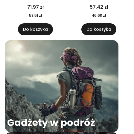
04
71,97 zł
57,42 zł
58,51 zł
46,68 zł
Do koszyka
Do koszyka
Gadżety w podróż