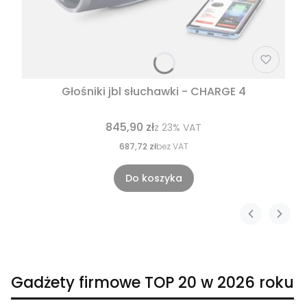
Głośniki jbl słuchawki - CHARGE 4
845,90 zł
z
23%
VAT
687,72 zł
bez VAT
Do koszyka
Gadżety firmowe TOP 20 w 2026 roku