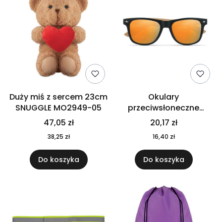
Duży miś z sercem 23cm
Okulary
SNUGGLE MO2949-05
przeciwsłoneczne
CALIFORNIA TOUCH
47,05 zł
20,17 zł
MO9617-10
38,25 zł
16,40 zł
Do koszyka
Do koszyka