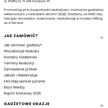
ul. Staffa 12, 71-149 Szczecin, PL
Promoshop.pl to bezpośredni dystrybutor i hurtownia gadżetów
reklamowych z nadrukiem dla firm (B2B). Działamy od 1998 roku,
oferując doradztwo, znakowanie i dystrybucję w modelu Gifting
as a Service.
Linki w stopce
JAK ZAMÓWIĆ?
Jak zamówić gadżety?
Wizualizacje Nadruku
Doradcy Gadżetowi
Terminy Realizacji
Zamawianie próbek
Jakość i Reklamacje
FAQ Najczęstsze pytania
Baza Wiedzy
Raport branżowy 2026
GADŻETOWE OKAZJE