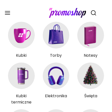
Gadże
Otwórz wy
Kubki
Torby
Notesy
Kubki
Elektronika
Święta
termiczne