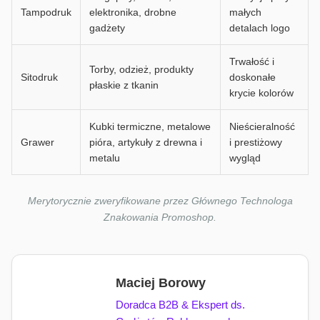
Tampodruk
elektronika, drobne
małych
gadżety
detalach logo
Trwałość i
Torby, odzież, produkty
Sitodruk
doskonałe
płaskie z tkanin
krycie kolorów
Kubki termiczne, metalowe
Nieścieralność
Grawer
pióra, artykuły z drewna i
i prestiżowy
metalu
wygląd
Merytorycznie zweryfikowane przez Głównego Technologa
Znakowania Promoshop.
Maciej Borowy
Doradca B2B & Ekspert ds.