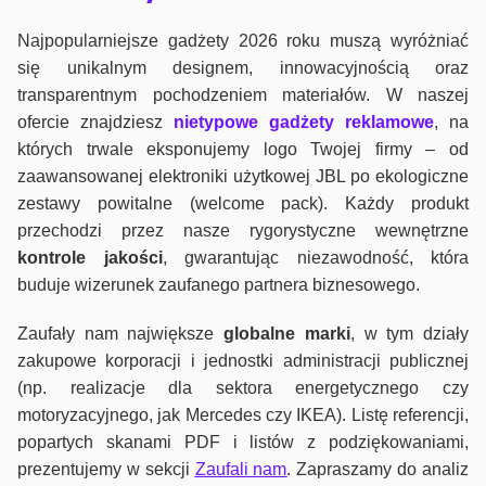
Najpopularniejsze gadżety 2026 roku muszą wyróżniać
się unikalnym designem, innowacyjnością oraz
transparentnym pochodzeniem materiałów. W naszej
ofercie znajdziesz
nietypowe gadżety reklamowe
, na
których trwale eksponujemy logo Twojej firmy – od
zaawansowanej elektroniki użytkowej JBL po ekologiczne
zestawy powitalne (welcome pack). Każdy produkt
przechodzi przez nasze rygorystyczne wewnętrzne
kontrole jako
ści
, gwarantując niezawodność, która
buduje wizerunek zaufanego partnera biznesowego.
Zaufały nam największe
globalne marki
, w tym działy
zakupowe korporacji i jednostki administracji publicznej
(np. realizacje dla sektora energetycznego czy
motoryzacyjnego, jak Mercedes czy IKEA). Listę referencji,
popartych skanami PDF i listów z podziękowaniami,
prezentujemy w sekcji
Zaufali nam
. Zapraszamy do analiz