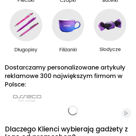
Plecaki
Czapki
Butelki
Słodycze
Długopisy
Filiżanki
Dostarczamy personalizowane artykuły
reklamowe 300 największym firmom w
Polsce:
Włąc
Dlaczego Klienci wybierają gadżety z