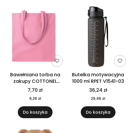
Bawełniana torba na
Butelka motywacyjna
zakupy COTTONEL
1000 ml RPET V1541-03
COLOUR++ MO9846-11
7,70 zł
36,24 zł
6,26 zł
29,46 zł
Do koszyka
Do koszyka