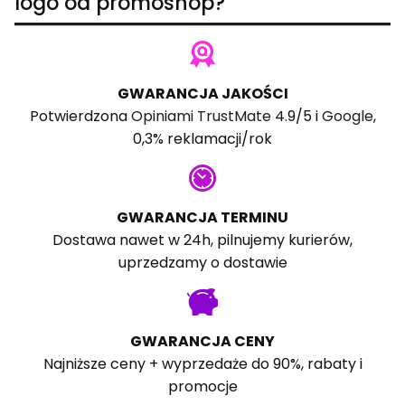
logo od promoshop?
GWARANCJA JAKOŚCI
Potwierdzona
Opiniami TrustMate
4.9/5 i
Google
,
0,3% reklamacji/rok
GWARANCJA TERMINU
Dostawa nawet w 24h, pilnujemy kurierów,
uprzedzamy o dostawie
GWARANCJA CENY
Najniższe ceny + wyprzedaże do 90%, rabaty i
promocje