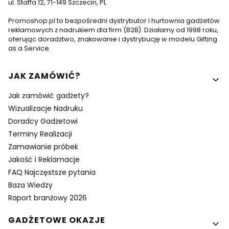
ul. Staffa 12, 71-149 Szczecin, PL
Promoshop.pl to bezpośredni dystrybutor i hurtownia gadżetów
reklamowych z nadrukiem dla firm (B2B). Działamy od 1998 roku,
oferując doradztwo, znakowanie i dystrybucję w modelu Gifting
as a Service.
Linki w stopce
JAK ZAMÓWIĆ?
Jak zamówić gadżety?
Wizualizacje Nadruku
Doradcy Gadżetowi
Terminy Realizacji
Zamawianie próbek
Jakość i Reklamacje
FAQ Najczęstsze pytania
Baza Wiedzy
Raport branżowy 2026
GADŻETOWE OKAZJE