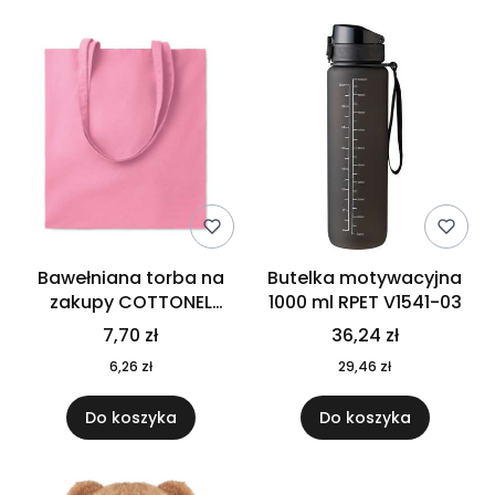
Bawełniana torba na
Butelka motywacyjna
zakupy COTTONEL
1000 ml RPET V1541-03
COLOUR++ MO9846-11
7,70 zł
36,24 zł
6,26 zł
29,46 zł
Do koszyka
Do koszyka