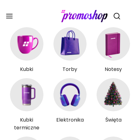
Gadże
Otwórz wy
Kubki
Torby
Notesy
Kubki
Elektronika
Święta
termiczne