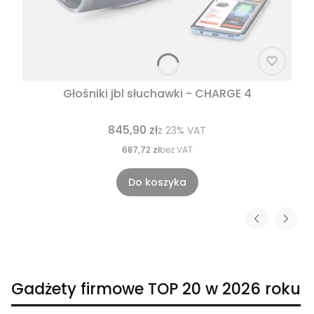
Głośniki jbl słuchawki - CHARGE 4
845,90 zł
z
23%
VAT
687,72 zł
bez VAT
Do koszyka
Gadżety firmowe TOP 20 w 2026 roku