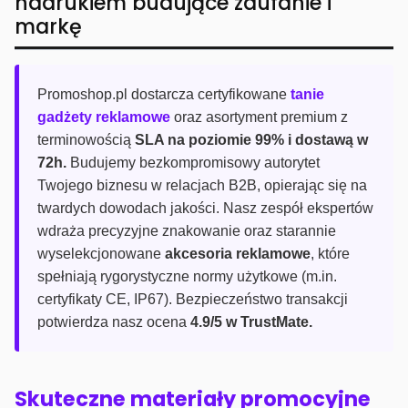
nadrukiem budujące zaufanie i
markę
Promoshop.pl dostarcza certyfikowane
tanie
gadżety reklamowe
oraz asortyment premium z
terminowością
SLA na poziomie 99% i dostawą w
72h.
Budujemy bezkompromisowy autorytet
Twojego biznesu w relacjach B2B, opierając się na
twardych dowodach jakości. Nasz zespół ekspertów
wdraża precyzyjne znakowanie oraz starannie
wyselekcjonowane
akcesoria reklamowe
, które
spełniają rygorystyczne normy użytkowe (m.in.
certyfikaty CE, IP67). Bezpieczeństwo transakcji
potwierdza nasz ocena
4.9/5 w TrustMate.
Skuteczne materiały promocyjne