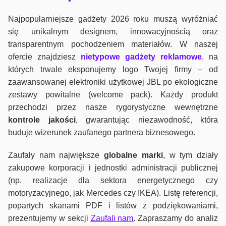
Najpopularniejsze gadżety 2026 roku muszą wyróżniać
się unikalnym designem, innowacyjnością oraz
transparentnym pochodzeniem materiałów. W naszej
ofercie znajdziesz
nietypowe gadżety reklamowe
, na
których trwale eksponujemy logo Twojej firmy – od
zaawansowanej elektroniki użytkowej JBL po ekologiczne
zestawy powitalne (welcome pack). Każdy produkt
przechodzi przez nasze rygorystyczne wewnętrzne
kontrole jako
ści
, gwarantując niezawodność, która
buduje wizerunek zaufanego partnera biznesowego.
Zaufały nam największe
globalne marki
, w tym działy
zakupowe korporacji i jednostki administracji publicznej
(np. realizacje dla sektora energetycznego czy
motoryzacyjnego, jak Mercedes czy IKEA). Listę referencji,
popartych skanami PDF i listów z podziękowaniami,
prezentujemy w sekcji
Zaufali nam
. Zapraszamy do analiz