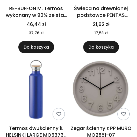
RE-BUFFON M. Termos
Świeca na drewnianej
wykonany w 90% ze stali
podstawce PENTAS
nierdzewnej
MO6282-40
46,44 zł
21,62 zł
pochodzącej z
37,76 zł
17,58 zł
recyklingu 520 ml 94294
Do koszyka
Do koszyka
Termos dwuścienny 1L
Zegar ścienny z PP MURO
HELSINKI LARGE MO6373-
MO2851-07