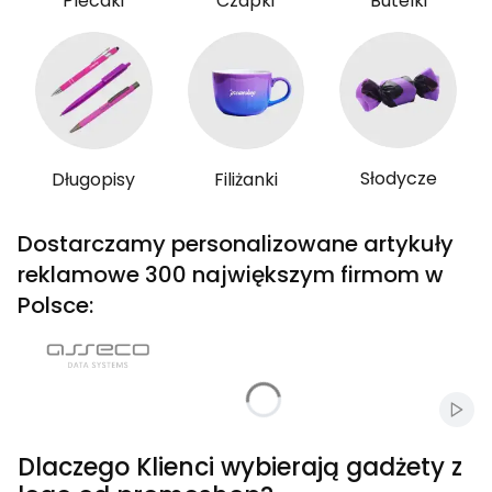
Plecaki
Czapki
Butelki
Słodycze
Długopisy
Filiżanki
Dostarczamy personalizowane artykuły
reklamowe 300 największym firmom w
Polsce:
Włąc
Dlaczego Klienci wybierają gadżety z