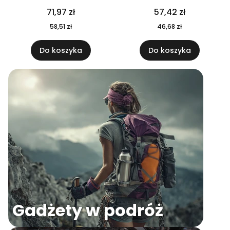
04
71,97 zł
57,42 zł
58,51 zł
46,68 zł
Do koszyka
Do koszyka
Gadżety w podróż