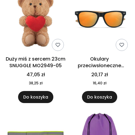
Duży miś z sercem 23cm
Okulary
SNUGGLE MO2949-05
przeciwsłoneczne
CALIFORNIA TOUCH
47,05 zł
20,17 zł
MO9617-10
38,25 zł
16,40 zł
Do koszyka
Do koszyka