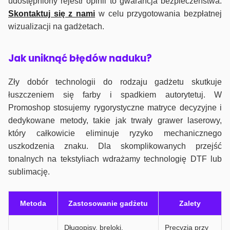
udostępniony rejestr opinii to gwarancja bezpieczeństwa.
Skontaktuj się z nami
w celu przygotowania bezpłatnej
wizualizacji na gadżetach.
J
ak uniknąć błędów naduku?
Zły dobór technologii do rodzaju gadżetu skutkuje
łuszczeniem się farby i spadkiem autorytetuj. W
Promoshop stosujemy rygorystyczne matryce decyzyjne i
dedykowane metody, takie jak trwały grawer laserowy,
który całkowicie eliminuje ryzyko mechanicznego
uszkodzenia znaku. Dla skomplikowanych przejść
tonalnych na tekstyliach wdrażamy technologię DTF lub
sublimację.
Metoda
Zastosowanie gadżetu
Zalety
Długopisy, breloki,
Precyzja przy