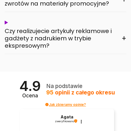
zwrotów na materiały promocyjne?
Czy realizujecie artykuły reklamowe i
+
gadżety z nadrukiem w trybie
ekspresowym?
4.9
Na podstawie
95
opinii
z całego okresu
Ocena
Jak zbieramy opinie?
Agata
zweryfikowano