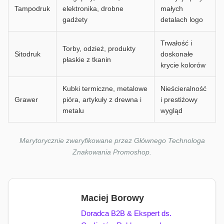
Tampodruk
elektronika, drobne
małych
gadżety
detalach logo
Trwałość i
Torby, odzież, produkty
Sitodruk
doskonałe
płaskie z tkanin
krycie kolorów
Kubki termiczne, metalowe
Nieścieralność
Grawer
pióra, artykuły z drewna i
i prestiżowy
metalu
wygląd
Merytorycznie zweryfikowane przez Głównego Technologa
Znakowania Promoshop.
Maciej Borowy
Doradca B2B & Ekspert ds.