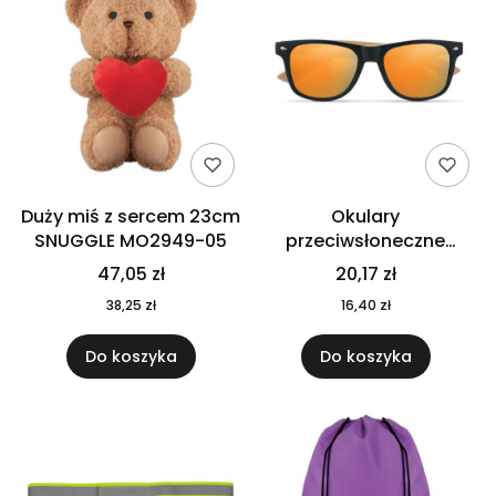
Duży miś z sercem 23cm
Okulary
SNUGGLE MO2949-05
przeciwsłoneczne
CALIFORNIA TOUCH
47,05 zł
20,17 zł
MO9617-10
38,25 zł
16,40 zł
Do koszyka
Do koszyka