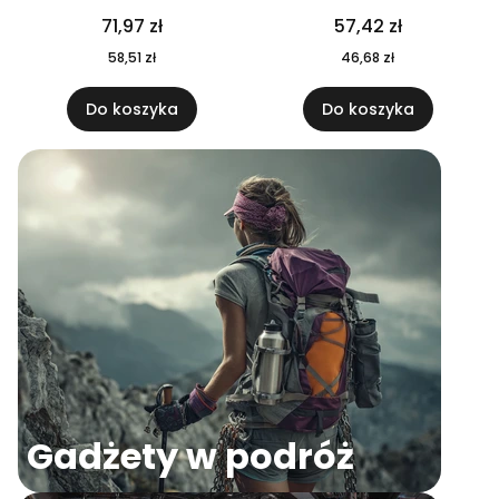
04
71,97 zł
57,42 zł
58,51 zł
46,68 zł
Do koszyka
Do koszyka
Gadżety w podróż