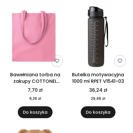
Bawełniana torba na
Butelka motywacyjna
zakupy COTTONEL
1000 ml RPET V1541-03
COLOUR++ MO9846-11
7,70 zł
36,24 zł
6,26 zł
29,46 zł
Do koszyka
Do koszyka