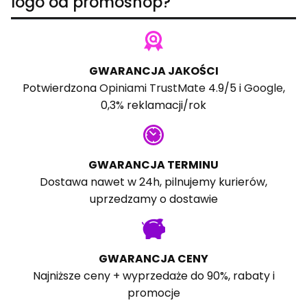
logo od promoshop?
GWARANCJA JAKOŚCI
Potwierdzona
Opiniami TrustMate
4.9/5 i
Google
,
0,3% reklamacji/rok
GWARANCJA TERMINU
Dostawa nawet w 24h, pilnujemy kurierów,
uprzedzamy o dostawie
GWARANCJA CENY
Najniższe ceny + wyprzedaże do 90%, rabaty i
promocje