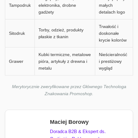
Tampodruk
elektronika, drobne
małych
gadżety
detalach logo
Trwałość i
Torby, odzież, produkty
Sitodruk
doskonałe
płaskie z tkanin
krycie kolorów
Kubki termiczne, metalowe
Nieścieralność
Grawer
pióra, artykuły z drewna i
i prestiżowy
metalu
wygląd
Merytorycznie zweryfikowane przez Głównego Technologa
Znakowania Promoshop.
Maciej Borowy
Doradca B2B & Ekspert ds.