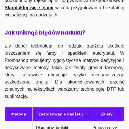
udostępniony rejestr opinii to gwarancja bezpieczeństwa.
Skontaktuj się z nami
w celu przygotowania bezpłatnej
wizualizacji na gadżetach.
J
ak uniknąć błędów naduku?
Zły dobór technologii do rodzaju gadżetu skutkuje
łuszczeniem się farby i spadkiem autorytetuj. W
Promoshop stosujemy rygorystyczne matryce decyzyjne i
dedykowane metody, takie jak trwały grawer laserowy,
który całkowicie eliminuje ryzyko mechanicznego
uszkodzenia znaku. Dla skomplikowanych przejść
tonalnych na tekstyliach wdrażamy technologię DTF lub
sublimację.
Metoda
Zastosowanie gadżetu
Zalety
Długopisy, breloki,
Precyzja przy