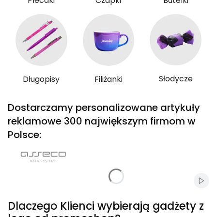
Plecaki
Czapki
Butelki
Słodycze
Długopisy
Filiżanki
Dostarczamy personalizowane artykuły
reklamowe 300 największym firmom w
Polsce:
Włąc
Dlaczego Klienci wybierają gadżety z