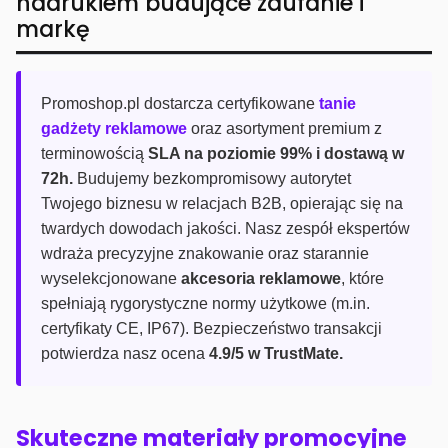
nadrukiem budujące zaufanie i
markę
Promoshop.pl dostarcza certyfikowane
tanie
gadżety reklamowe
oraz asortyment premium z
terminowością
SLA na poziomie 99% i dostawą w
72h.
Budujemy bezkompromisowy autorytet
Twojego biznesu w relacjach B2B, opierając się na
twardych dowodach jakości. Nasz zespół ekspertów
wdraża precyzyjne znakowanie oraz starannie
wyselekcjonowane
akcesoria reklamowe
, które
spełniają rygorystyczne normy użytkowe (m.in.
certyfikaty CE, IP67). Bezpieczeństwo transakcji
potwierdza nasz ocena
4.9/5 w TrustMate.
Skuteczne materiały promocyjne