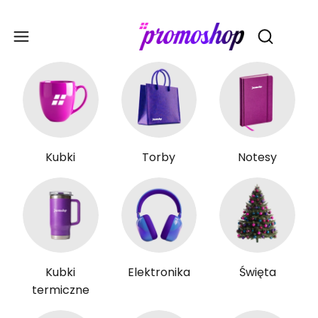
Gadże
Otwórz wy
Kubki
Torby
Notesy
Kubki
Elektronika
Święta
termiczne