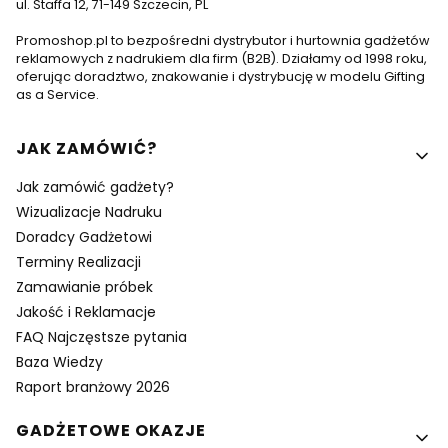
ul. Staffa 12, 71-149 Szczecin, PL
Promoshop.pl to bezpośredni dystrybutor i hurtownia gadżetów
reklamowych z nadrukiem dla firm (B2B). Działamy od 1998 roku,
oferując doradztwo, znakowanie i dystrybucję w modelu Gifting
as a Service.
Linki w stopce
JAK ZAMÓWIĆ?
Jak zamówić gadżety?
Wizualizacje Nadruku
Doradcy Gadżetowi
Terminy Realizacji
Zamawianie próbek
Jakość i Reklamacje
FAQ Najczęstsze pytania
Baza Wiedzy
Raport branżowy 2026
GADŻETOWE OKAZJE