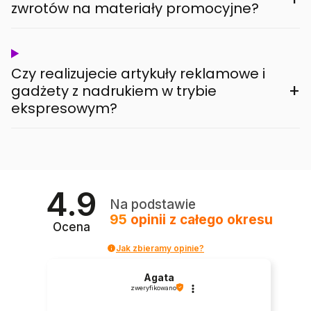
zwrotów na materiały promocyjne?
Czy realizujecie artykuły reklamowe i
+
gadżety z nadrukiem w trybie
ekspresowym?
4.9
Na podstawie
95
opinii
z całego okresu
Ocena
Jak zbieramy opinie?
Agata
zweryfikowano