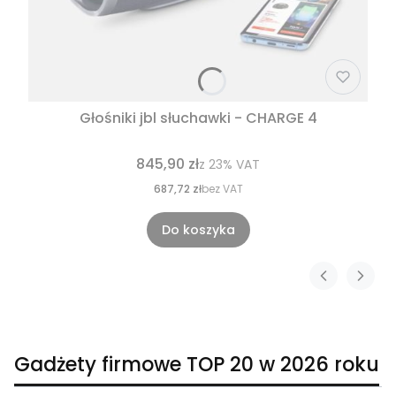
Głośniki jbl słuchawki - CHARGE 4
845,90 zł
z
23%
VAT
687,72 zł
bez VAT
Do koszyka
Gadżety firmowe TOP 20 w 2026 roku