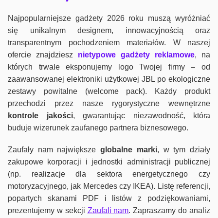
Najpopularniejsze gadżety 2026 roku muszą wyróżniać
się unikalnym designem, innowacyjnością oraz
transparentnym pochodzeniem materiałów. W naszej
ofercie znajdziesz
nietypowe gadżety reklamowe
, na
których trwale eksponujemy logo Twojej firmy – od
zaawansowanej elektroniki użytkowej JBL po ekologiczne
zestawy powitalne (welcome pack). Każdy produkt
przechodzi przez nasze rygorystyczne wewnętrzne
kontrole jako
ści
, gwarantując niezawodność, która
buduje wizerunek zaufanego partnera biznesowego.
Zaufały nam największe
globalne marki
, w tym działy
zakupowe korporacji i jednostki administracji publicznej
(np. realizacje dla sektora energetycznego czy
motoryzacyjnego, jak Mercedes czy IKEA). Listę referencji,
popartych skanami PDF i listów z podziękowaniami,
prezentujemy w sekcji
Zaufali nam
. Zapraszamy do analiz