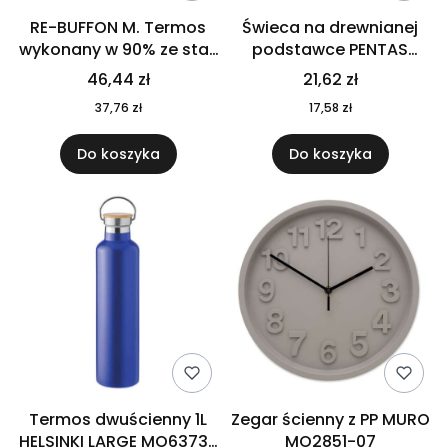
RE-BUFFON M. Termos
Świeca na drewnianej
wykonany w 90% ze stali
podstawce PENTAS
nierdzewnej
MO6282-40
46,44 zł
21,62 zł
pochodzącej z
37,76 zł
17,58 zł
recyklingu 520 ml 94294
Do koszyka
Do koszyka
Termos dwuścienny 1L
Zegar ścienny z PP MURO
HELSINKI LARGE MO6373-
MO2851-07