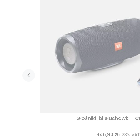
Głośniki jbl słuchawki - 
845,90 zł
z
23%
VAT