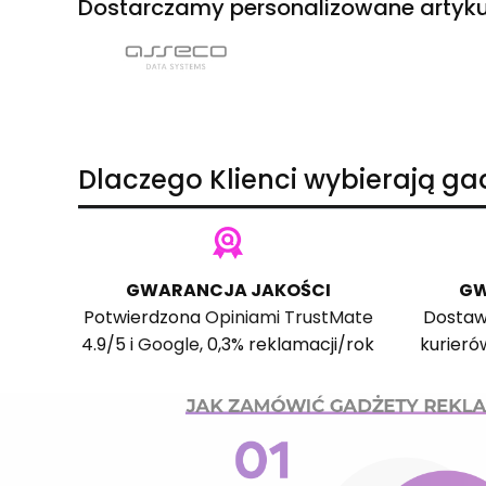
Dostarczamy personalizowane artyku
Dlaczego Klienci wybierają g
GWARANCJA JAKOŚCI
GW
Potwierdzona
Opiniami TrustMate
Dostaw
4.9/5 i
Google
, 0,3% reklamacji/rok
kurieró