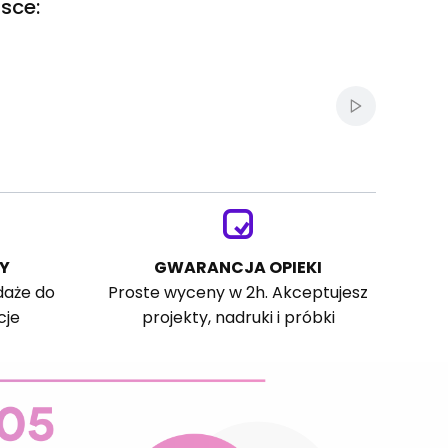
sce:
Włącz autom
Y
GWARANCJA OPIEKI
daże do
Proste wyceny w 2h. Akceptujesz
cje
projekty, nadruki i próbki