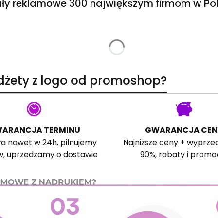
ły reklamowe 300 największym firmom w Pol
adżety z logo od promoshop?
ARANCJA TERMINU
GWARANCJA CEN
a nawet w 24h, pilnujemy
Najniższe ceny + wyprze
w, uprzedzamy o dostawie
90%, rabaty i promo