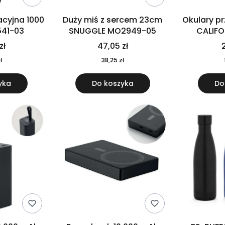
cyjna 1000
Duży miś z sercem 23cm
Okulary p
541-03
SNUGGLE MO2949-05
CALIF
MO
zł
47,05 zł
2
ł
38,25 zł
yka
Do koszyka
Do