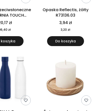
rzeciwsłoneczne
Opaska Reflectis, żółty
ORNIA TOUCH
R73136.03
9617-10
0,17 zł
3,94 zł
16,40 zł
3,20 zł
 koszyka
Do koszyka