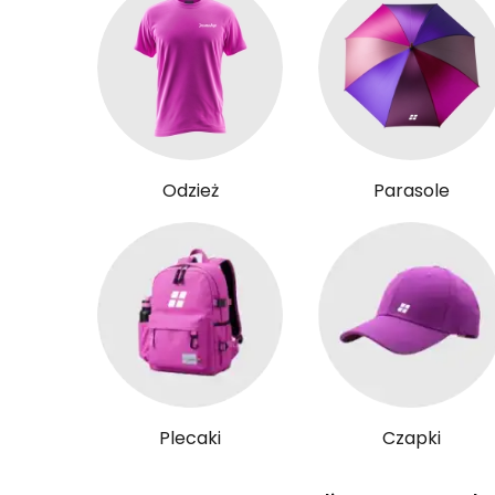
Odzież
Parasole
Plecaki
Czapki