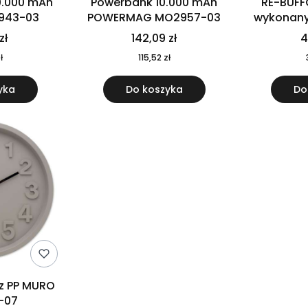
0.000 mAh
Powerbank 10.000 mAh
RE-BUFF
943-03
POWERMAG MO2957-03
wykonany 
nierdzewne
zł
142,09 zł
4
recykling
ł
115,52 zł
yka
Do koszyka
Do
 z PP MURO
-07