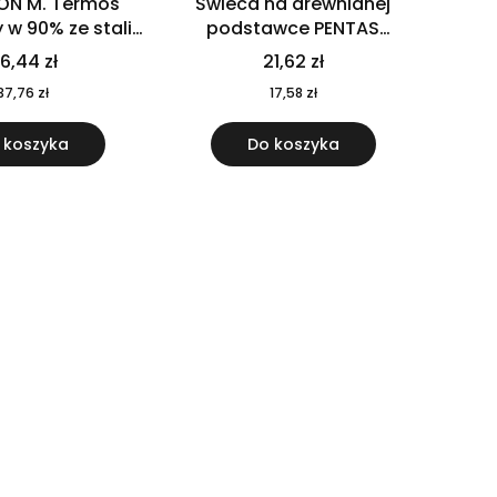
ON M. Termos
Świeca na drewnianej
w 90% ze stali
podstawce PENTAS
j pochodzącej z
MO6282-40
6,44 zł
21,62 zł
u 520 ml 94294
37,76 zł
17,58 zł
 koszyka
Do koszyka