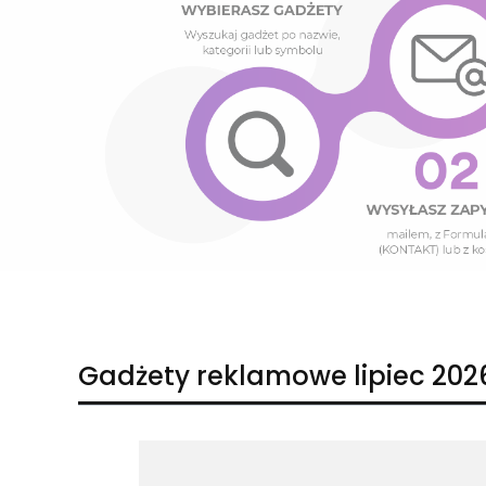
Naciśnij Enter lub spację, aby otworzyć stronę.
Naciśnij Enter lub spację, aby otworzyć stronę.
Gadżety reklamowe lipiec 202