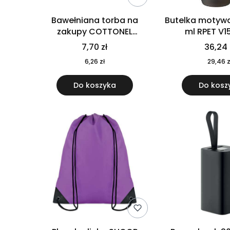
Bawełniana torba na
Butelka motywa
zakupy COTTONEL
ml RPET V1
COLOUR++ MO9846-11
7,70 zł
36,24 
6,26 zł
29,46 z
Do koszyka
Do kosz