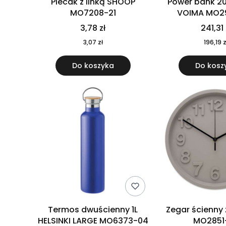
Plecak z linką SHOOP
Power bank 2
MO7208-21
VOIMA MO2
3,78 zł
241,31 
3,07 zł
196,19 z
Do koszyka
Do kosz
Termos dwuścienny 1L
Zegar ścienny
HELSINKI LARGE MO6373-04
MO2851