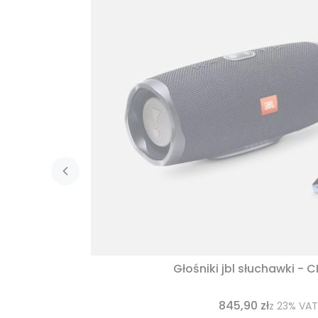
Głośniki jbl słuchawki - 
845,90 zł
z
23%
VAT