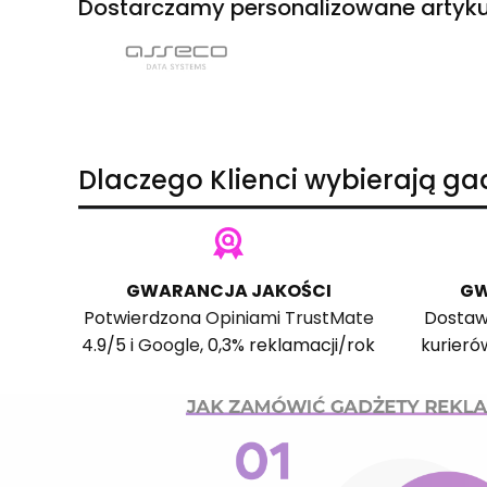
Dostarczamy personalizowane artyku
Dlaczego Klienci wybierają g
GWARANCJA JAKOŚCI
GW
Potwierdzona
Opiniami TrustMate
Dostaw
4.9/5 i
Google
, 0,3% reklamacji/rok
kurieró