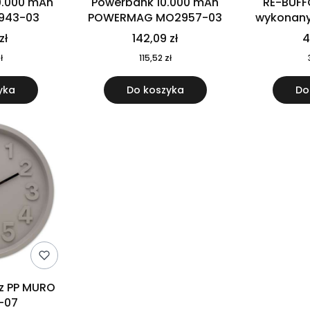
0.000 mAh
Powerbank 10.000 mAh
RE-BUFF
943-03
POWERMAG MO2957-03
wykonany 
nierdzewne
zł
142,09 zł
4
recykling
ł
115,52 zł
yka
Do koszyka
Do
 z PP MURO
-07