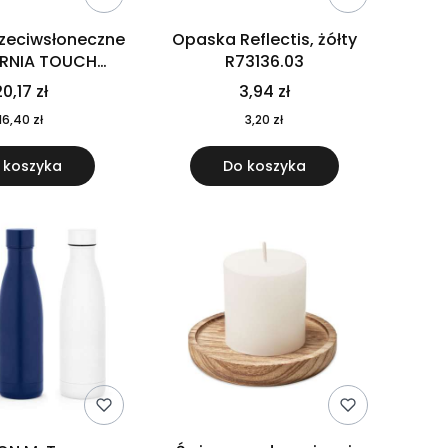
rzeciwsłoneczne
Opaska Reflectis, żółty
ORNIA TOUCH
R73136.03
9617-10
0,17 zł
3,94 zł
16,40 zł
3,20 zł
 koszyka
Do koszyka