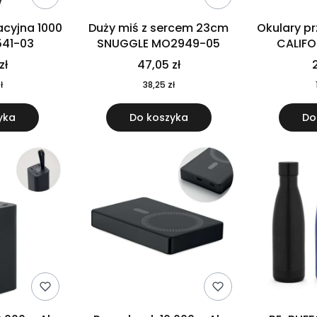
cyjna 1000
Duży miś z sercem 23cm
Okulary p
541-03
SNUGGLE MO2949-05
CALIF
MO
zł
47,05 zł
2
ł
38,25 zł
yka
Do koszyka
Do