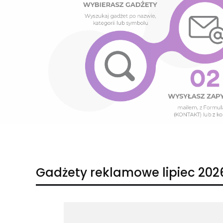
Naciśnij Enter lub spację, aby otworzyć stronę.
Naciśnij Enter lub spację, aby otworzyć stronę.
Gadżety reklamowe lipiec 202