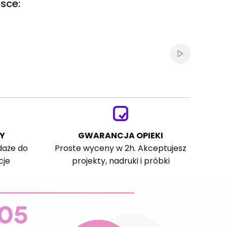
sce:
Włącz autom
Y
GWARANCJA OPIEKI
daże do
Proste wyceny w 2h. Akceptujesz
cje
projekty, nadruki i próbki