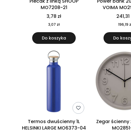
Plecak z linką SHOOP
Power bank 2
MO7208-21
VOIMA MO2
3,78 zł
241,31 
3,07 zł
196,19 z
Do koszyka
Do kosz
Termos dwuścienny 1L
Zegar ścienny
HELSINKI LARGE MO6373-04
MO2851