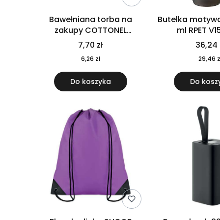
Bawełniana torba na
Butelka motywa
zakupy COTTONEL
ml RPET V1
COLOUR++ MO9846-11
7,70 zł
36,24 
6,26 zł
29,46 z
Do koszyka
Do kosz