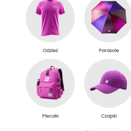
Odzież
Parasole
Plecaki
Czapki