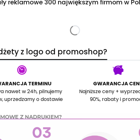
ły reklamowe 300 największym firmom w Pol
adżety z logo od promoshop?
ARANCJA TERMINU
GWARANCJA CEN
a nawet w 24h, pilnujemy
Najniższe ceny + wyprze
w, uprzedzamy o dostawie
90%, rabaty i promo