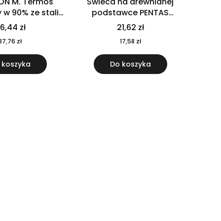
ON M. Termos
Świeca na drewnianej
w 90% ze stali
podstawce PENTAS
j pochodzącej z
MO6282-40
6,44 zł
21,62 zł
u 520 ml 94294
37,76 zł
17,58 zł
 koszyka
Do koszyka