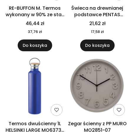
RE-BUFFON M. Termos
Świeca na drewnianej
wykonany w 90% ze stali
podstawce PENTAS
nierdzewnej
MO6282-40
46,44 zł
21,62 zł
pochodzącej z
37,76 zł
17,58 zł
recyklingu 520 ml 94294
Do koszyka
Do koszyka
Termos dwuścienny 1L
Zegar ścienny z PP MURO
HELSINKI LARGE MO6373-
MO2851-07