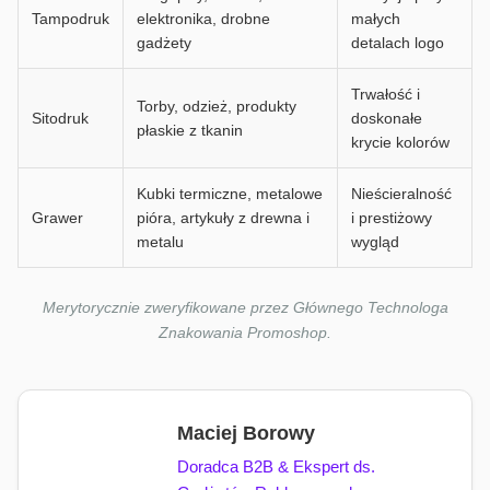
Tampodruk
elektronika, drobne
małych
gadżety
detalach logo
Trwałość i
Torby, odzież, produkty
Sitodruk
doskonałe
płaskie z tkanin
krycie kolorów
Kubki termiczne, metalowe
Nieścieralność
Grawer
pióra, artykuły z drewna i
i prestiżowy
metalu
wygląd
Merytorycznie zweryfikowane przez Głównego Technologa
Znakowania Promoshop.
Maciej Borowy
Doradca B2B & Ekspert ds.