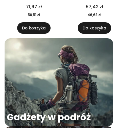
04
71,97 zł
57,42 zł
58,51 zł
46,68 zł
Do koszyka
Do koszyka
Gadżety w podróż