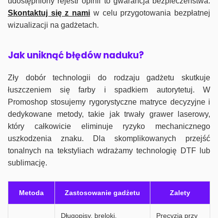
udostępniony rejestr opinii to gwarancja bezpieczeństwa.
Skontaktuj się z nami
w celu przygotowania bezpłatnej
wizualizacji na gadżetach.
J
ak uniknąć błędów naduku?
Zły dobór technologii do rodzaju gadżetu skutkuje
łuszczeniem się farby i spadkiem autorytetuj. W
Promoshop stosujemy rygorystyczne matryce decyzyjne i
dedykowane metody, takie jak trwały grawer laserowy,
który całkowicie eliminuje ryzyko mechanicznego
uszkodzenia znaku. Dla skomplikowanych przejść
tonalnych na tekstyliach wdrażamy technologię DTF lub
sublimację.
Metoda
Zastosowanie gadżetu
Zalety
Długopisy, breloki,
Precyzja przy