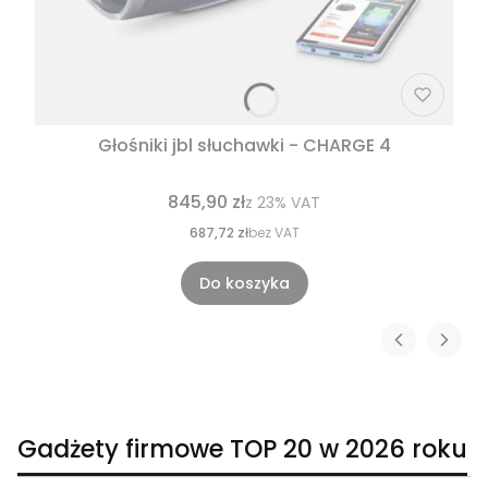
Głośniki jbl słuchawki - CHARGE 4
845,90 zł
z
23%
VAT
687,72 zł
bez VAT
Do koszyka
Gadżety firmowe TOP 20 w 2026 roku