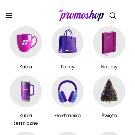
Gadże
Otwórz wy
Kubki
Torby
Notesy
Kubki
Elektronika
Święta
termiczne