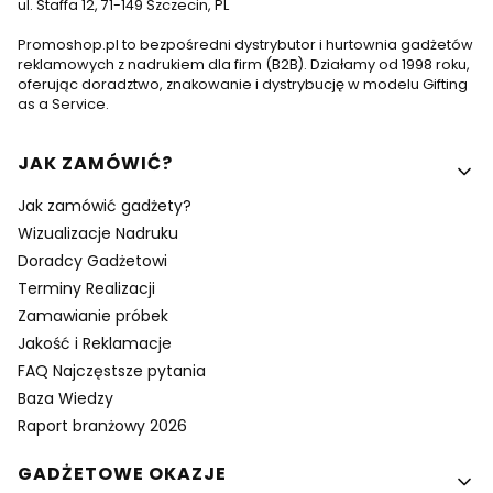
ul. Staffa 12, 71-149 Szczecin, PL
Promoshop.pl to bezpośredni dystrybutor i hurtownia gadżetów
reklamowych z nadrukiem dla firm (B2B). Działamy od 1998 roku,
oferując doradztwo, znakowanie i dystrybucję w modelu Gifting
as a Service.
Linki w stopce
JAK ZAMÓWIĆ?
Jak zamówić gadżety?
Wizualizacje Nadruku
Doradcy Gadżetowi
Terminy Realizacji
Zamawianie próbek
Jakość i Reklamacje
FAQ Najczęstsze pytania
Baza Wiedzy
Raport branżowy 2026
GADŻETOWE OKAZJE