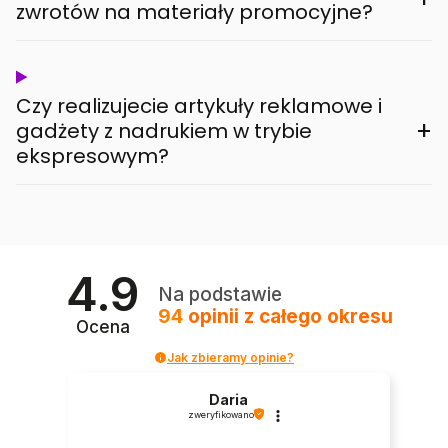
zwrotów na materiały promocyjne?
Czy realizujecie artykuły reklamowe i
+
gadżety z nadrukiem w trybie
ekspresowym?
4.9
Na podstawie
94
opinii
z całego okresu
Ocena
Jak zbieramy opinie?
Daria
zweryfikowano