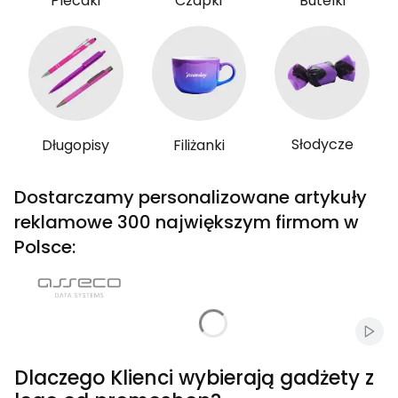
Plecaki
Czapki
Butelki
Słodycze
Długopisy
Filiżanki
Dostarczamy personalizowane artykuły
reklamowe 300 największym firmom w
Polsce:
Włąc
Dlaczego Klienci wybierają gadżety z