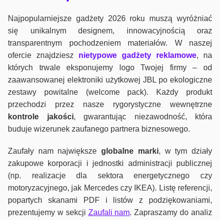
Najpopularniejsze gadżety 2026 roku muszą wyróżniać
się unikalnym designem, innowacyjnością oraz
transparentnym pochodzeniem materiałów. W naszej
ofercie znajdziesz
nietypowe gadżety reklamowe
, na
których trwale eksponujemy logo Twojej firmy – od
zaawansowanej elektroniki użytkowej JBL po ekologiczne
zestawy powitalne (welcome pack). Każdy produkt
przechodzi przez nasze rygorystyczne wewnętrzne
kontrole jako
ści
, gwarantując niezawodność, która
buduje wizerunek zaufanego partnera biznesowego.
Zaufały nam największe
globalne marki
, w tym działy
zakupowe korporacji i jednostki administracji publicznej
(np. realizacje dla sektora energetycznego czy
motoryzacyjnego, jak Mercedes czy IKEA). Listę referencji,
popartych skanami PDF i listów z podziękowaniami,
prezentujemy w sekcji
Zaufali nam
. Zapraszamy do analiz