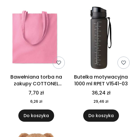
Bawełniana torba na
Butelka motywacyjna
zakupy COTTONEL
1000 ml RPET V1541-03
COLOUR++ MO9846-11
7,70 zł
36,24 zł
6,26 zł
29,46 zł
Do koszyka
Do koszyka