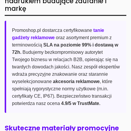
nadrukiem budujące zaufanie i
markę
Promoshop.pl dostarcza certyfikowane
tanie
gadżety reklamowe
oraz asortyment premium z
terminowością
SLA na poziomie 99% i dostawą w
72h.
Budujemy bezkompromisowy autorytet
Twojego biznesu w relacjach B2B, opierając się na
twardych dowodach jakości. Nasz zespół ekspertów
wdraża precyzyjne znakowanie oraz starannie
wyselekcjonowane
akcesoria reklamowe
, które
spełniają rygorystyczne normy użytkowe (m.in.
certyfikaty CE, IP67). Bezpieczeństwo transakcji
potwierdza nasz ocena
4.9/5 w TrustMate.
Skuteczne materiały promocyjne