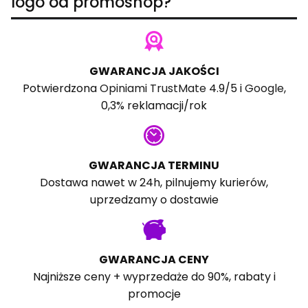
logo od promoshop?
GWARANCJA JAKOŚCI
Potwierdzona
Opiniami TrustMate
4.9/5 i
Google
,
0,3% reklamacji/rok
GWARANCJA TERMINU
Dostawa nawet w 24h, pilnujemy kurierów,
uprzedzamy o dostawie
GWARANCJA CENY
Najniższe ceny + wyprzedaże do 90%, rabaty i
promocje