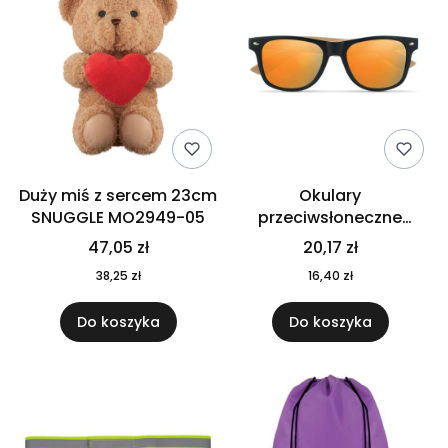
Duży miś z sercem 23cm
Okulary
SNUGGLE MO2949-05
przeciwsłoneczne
CALIFORNIA TOUCH
47,05 zł
20,17 zł
MO9617-10
38,25 zł
16,40 zł
Do koszyka
Do koszyka