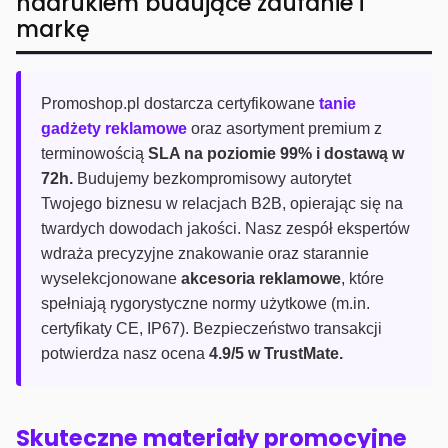
nadrukiem budujące zaufanie i
markę
Promoshop.pl dostarcza certyfikowane
tanie
gadżety reklamowe
oraz asortyment premium z
terminowością
SLA na poziomie 99% i dostawą w
72h.
Budujemy bezkompromisowy autorytet
Twojego biznesu w relacjach B2B, opierając się na
twardych dowodach jakości. Nasz zespół ekspertów
wdraża precyzyjne znakowanie oraz starannie
wyselekcjonowane
akcesoria reklamowe
, które
spełniają rygorystyczne normy użytkowe (m.in.
certyfikaty CE, IP67). Bezpieczeństwo transakcji
potwierdza nasz ocena
4.9/5 w TrustMate.
Skuteczne materiały promocyjne