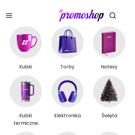
Gadże
Otwórz wy
Kubki
Torby
Notesy
Kubki
Elektronika
Święta
termiczne