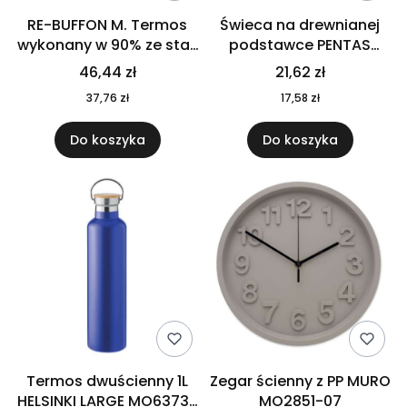
RE-BUFFON M. Termos
Świeca na drewnianej
wykonany w 90% ze stali
podstawce PENTAS
nierdzewnej
MO6282-40
46,44 zł
21,62 zł
pochodzącej z
37,76 zł
17,58 zł
recyklingu 520 ml 94294
Do koszyka
Do koszyka
Termos dwuścienny 1L
Zegar ścienny z PP MURO
HELSINKI LARGE MO6373-
MO2851-07