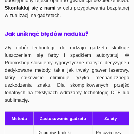
udostępniony rejestr opinii to gwarancja bezpieczeństwa.
Skontaktuj się z nami
w celu przygotowania bezpłatnej
wizualizacji na gadżetach.
J
ak uniknąć błędów naduku?
Zły dobór technologii do rodzaju gadżetu skutkuje
łuszczeniem się farby i spadkiem autorytetuj. W
Promoshop stosujemy rygorystyczne matryce decyzyjne i
dedykowane metody, takie jak trwały grawer laserowy,
który całkowicie eliminuje ryzyko mechanicznego
uszkodzenia znaku. Dla skomplikowanych przejść
tonalnych na tekstyliach wdrażamy technologię DTF lub
sublimację.
Metoda
Zastosowanie gadżetu
Zalety
Długopisy, breloki,
Precyzja przy