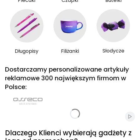
Plecaki
Czapki
Butelki
Słodycze
Długopisy
Filiżanki
Dostarczamy personalizowane artykuły
reklamowe 300 największym firmom w
Polsce:
Włąc
Dlaczego Klienci wybierają gadżety z