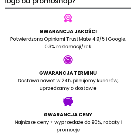
logo od promoshop?
GWARANCJA JAKOŚCI
Potwierdzona
Opiniami TrustMate
4.9/5 i
Google
,
0,3% reklamacji/rok
GWARANCJA TERMINU
Dostawa nawet w 24h, pilnujemy kurierów,
uprzedzamy o dostawie
GWARANCJA CENY
Najniższe ceny + wyprzedaże do 90%, rabaty i
promocje