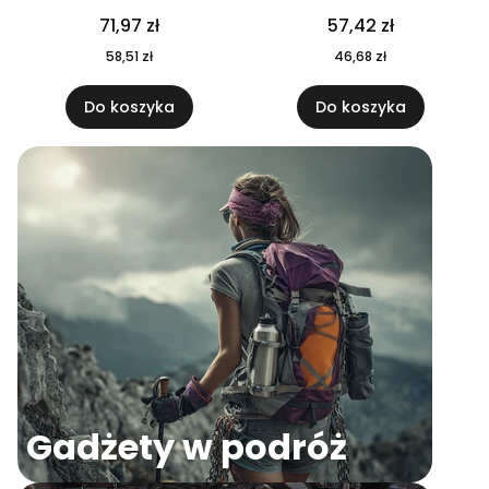
04
71,97 zł
57,42 zł
58,51 zł
46,68 zł
Do koszyka
Do koszyka
Gadżety w podróż