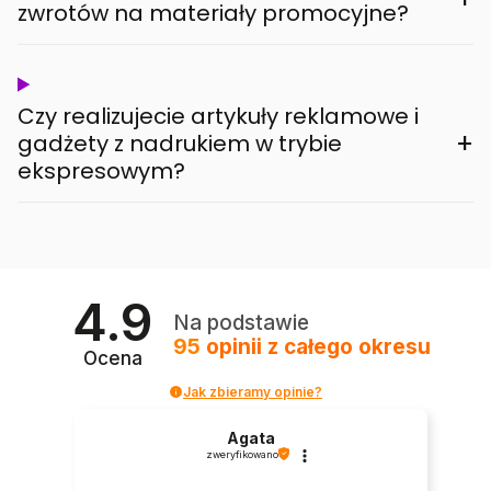
zwrotów na materiały promocyjne?
Czy realizujecie artykuły reklamowe i
+
gadżety z nadrukiem w trybie
ekspresowym?
4.9
Na podstawie
95
opinii
z całego okresu
Ocena
Jak zbieramy opinie?
Agata
zweryfikowano