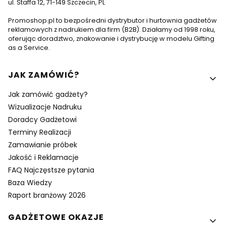
ul. Staffa 12, 71-149 Szczecin, PL
Promoshop.pl to bezpośredni dystrybutor i hurtownia gadżetów
reklamowych z nadrukiem dla firm (B2B). Działamy od 1998 roku,
oferując doradztwo, znakowanie i dystrybucję w modelu Gifting
as a Service.
Linki w stopce
JAK ZAMÓWIĆ?
Jak zamówić gadżety?
Wizualizacje Nadruku
Doradcy Gadżetowi
Terminy Realizacji
Zamawianie próbek
Jakość i Reklamacje
FAQ Najczęstsze pytania
Baza Wiedzy
Raport branżowy 2026
GADŻETOWE OKAZJE