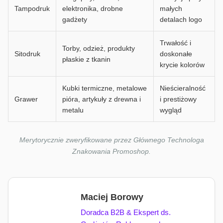
Tampodruk
elektronika, drobne
małych
gadżety
detalach logo
Trwałość i
Torby, odzież, produkty
Sitodruk
doskonałe
płaskie z tkanin
krycie kolorów
Kubki termiczne, metalowe
Nieścieralność
Grawer
pióra, artykuły z drewna i
i prestiżowy
metalu
wygląd
Merytorycznie zweryfikowane przez Głównego Technologa
Znakowania Promoshop.
Maciej Borowy
Doradca B2B & Ekspert ds.