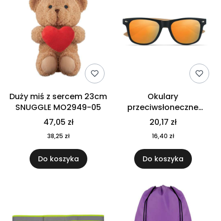
Duży miś z sercem 23cm
Okulary
SNUGGLE MO2949-05
przeciwsłoneczne
CALIFORNIA TOUCH
47,05 zł
20,17 zł
MO9617-10
38,25 zł
16,40 zł
Do koszyka
Do koszyka