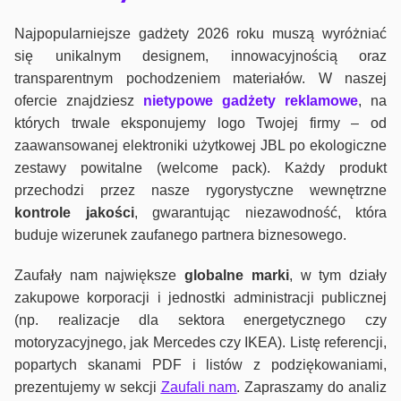
Najpopularniejsze gadżety 2026 roku muszą wyróżniać
się unikalnym designem, innowacyjnością oraz
transparentnym pochodzeniem materiałów. W naszej
ofercie znajdziesz
nietypowe gadżety reklamowe
, na
których trwale eksponujemy logo Twojej firmy – od
zaawansowanej elektroniki użytkowej JBL po ekologiczne
zestawy powitalne (welcome pack). Każdy produkt
przechodzi przez nasze rygorystyczne wewnętrzne
kontrole jako
ści
, gwarantując niezawodność, która
buduje wizerunek zaufanego partnera biznesowego.
Zaufały nam największe
globalne marki
, w tym działy
zakupowe korporacji i jednostki administracji publicznej
(np. realizacje dla sektora energetycznego czy
motoryzacyjnego, jak Mercedes czy IKEA). Listę referencji,
popartych skanami PDF i listów z podziękowaniami,
prezentujemy w sekcji
Zaufali nam
. Zapraszamy do analiz