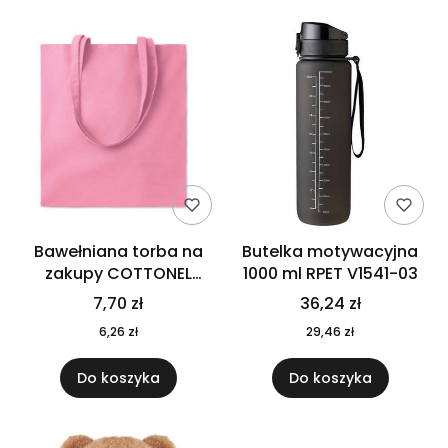
Bawełniana torba na
Butelka motywacyjna
zakupy COTTONEL
1000 ml RPET V1541-03
COLOUR++ MO9846-11
7,70 zł
36,24 zł
6,26 zł
29,46 zł
Do koszyka
Do koszyka