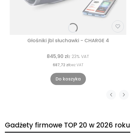
Głośniki jbl słuchawki - CHARGE 4
845,90 zł
z
23%
VAT
687,72 zł
bez VAT
Do koszyka
Gadżety firmowe TOP 20 w 2026 roku