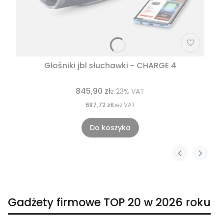
Głośniki jbl słuchawki - CHARGE 4
845,90 zł
z
23%
VAT
687,72 zł
bez VAT
Do koszyka
Gadżety firmowe TOP 20 w 2026 roku