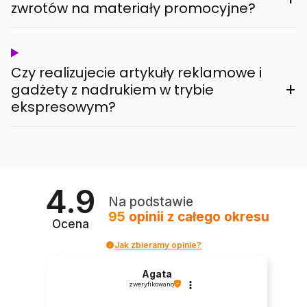
zwrotów na materiały promocyjne?
Czy realizujecie artykuły reklamowe i
+
gadżety z nadrukiem w trybie
ekspresowym?
4.9
Na podstawie
95
opinii
z całego okresu
Ocena
Jak zbieramy opinie?
Agata
zweryfikowano