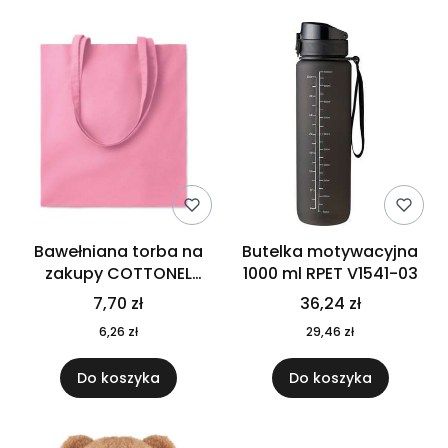
Bawełniana torba na
Butelka motywacyjna
zakupy COTTONEL
1000 ml RPET V1541-03
COLOUR++ MO9846-11
7,70 zł
36,24 zł
6,26 zł
29,46 zł
Do koszyka
Do koszyka