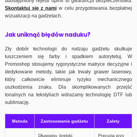
udostępniony rejestr opinii to gwarancja bezpieczeństwa.
Skontaktuj się z nami
w celu przygotowania bezpłatnej
wizualizacji na gadżetach.
J
ak uniknąć błędów naduku?
Zły dobór technologii do rodzaju gadżetu skutkuje
łuszczeniem się farby i spadkiem autorytetuj. W
Promoshop stosujemy rygorystyczne matryce decyzyjne i
dedykowane metody, takie jak trwały grawer laserowy,
który całkowicie eliminuje ryzyko mechanicznego
uszkodzenia znaku. Dla skomplikowanych przejść
tonalnych na tekstyliach wdrażamy technologię DTF lub
sublimację.
Metoda
Zastosowanie gadżetu
Zalety
Długopisy, breloki,
Precyzja przy