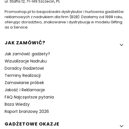
ul. Staffa 12, 71-149 Szczecin, PL
Promoshop.pl to bezpośredni dystrybutor i hurtownia gadżetów
reklamowych z nadrukiem dla firm (B2B). Działamy od 1998 roku,
oferując doradztwo, znakowanie i dystrybucję w modelu Gifting
as a Service.
Linki w stopce
JAK ZAMÓWIĆ?
Jak zamówić gadżety?
Wizualizacje Nadruku
Doradcy Gadżetowi
Terminy Realizacji
Zamawianie próbek
Jakość i Reklamacje
FAQ Najczęstsze pytania
Baza Wiedzy
Raport branżowy 2026
GADŻETOWE OKAZJE