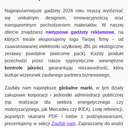
Najpopularniejsze gadżety 2026 roku muszą wyróżniać
się unikalnym designem, innowacyjnością oraz
transparentnym pochodzeniem materiałów. W naszej
ofercie znajdziesz
nietypowe gadżety reklamowe
, na
których trwale eksponujemy logo Twojej firmy – od
zaawansowanej elektroniki użytkowej JBL po ekologiczne
zestawy powitalne (welcome pack). Każdy produkt
przechodzi przez nasze rygorystyczne wewnętrzne
kontrole jako
ści
, gwarantując niezawodność, która
buduje wizerunek zaufanego partnera biznesowego.
Zaufały nam największe
globalne marki
, w tym działy
zakupowe korporacji i jednostki administracji publicznej
(np. realizacje dla sektora energetycznego czy
motoryzacyjnego, jak Mercedes czy IKEA). Listę referencji,
popartych skanami PDF i listów z podziękowaniami,
prezentujemy w sekcji
Zaufali nam
. Zapraszamy do analiz