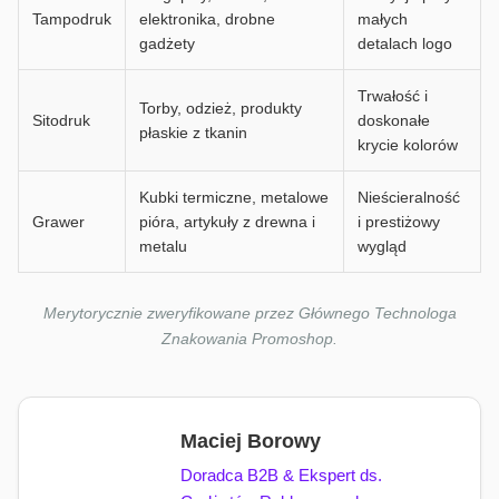
Tampodruk
elektronika, drobne
małych
gadżety
detalach logo
Trwałość i
Torby, odzież, produkty
Sitodruk
doskonałe
płaskie z tkanin
krycie kolorów
Kubki termiczne, metalowe
Nieścieralność
Grawer
pióra, artykuły z drewna i
i prestiżowy
metalu
wygląd
Merytorycznie zweryfikowane przez Głównego Technologa
Znakowania Promoshop.
Maciej Borowy
Doradca B2B & Ekspert ds.