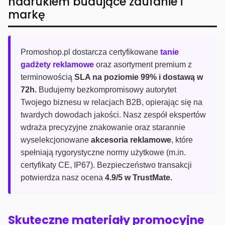
nadrukiem budujące zaufanie i
markę
Promoshop.pl dostarcza certyfikowane
tanie
gadżety reklamowe
oraz asortyment premium z
terminowością
SLA na poziomie 99% i dostawą w
72h.
Budujemy bezkompromisowy autorytet
Twojego biznesu w relacjach B2B, opierając się na
twardych dowodach jakości. Nasz zespół ekspertów
wdraża precyzyjne znakowanie oraz starannie
wyselekcjonowane
akcesoria reklamowe
, które
spełniają rygorystyczne normy użytkowe (m.in.
certyfikaty CE, IP67). Bezpieczeństwo transakcji
potwierdza nasz ocena
4.9/5 w TrustMate.
Skuteczne materiały promocyjne