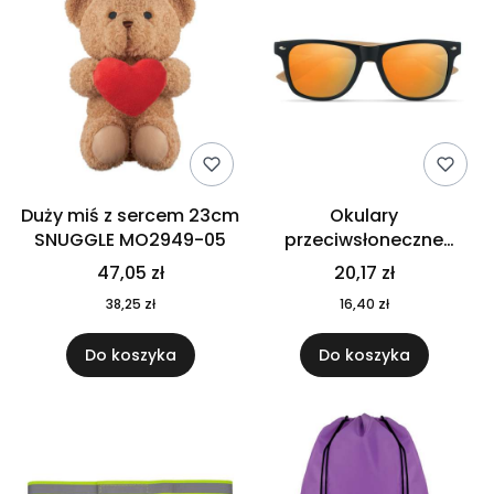
Duży miś z sercem 23cm
Okulary
SNUGGLE MO2949-05
przeciwsłoneczne
CALIFORNIA TOUCH
47,05 zł
20,17 zł
MO9617-10
38,25 zł
16,40 zł
Do koszyka
Do koszyka