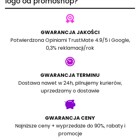
logo od promoshop?
GWARANCJA JAKOŚCI
Potwierdzona
Opiniami TrustMate
4.9/5 i
Google
,
0,3% reklamacji/rok
GWARANCJA TERMINU
Dostawa nawet w 24h, pilnujemy kurierów,
uprzedzamy o dostawie
GWARANCJA CENY
Najniższe ceny + wyprzedaże do 90%, rabaty i
promocje