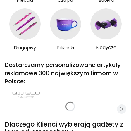
Plecaki
Czapki
Butelki
Słodycze
Długopisy
Filiżanki
Dostarczamy personalizowane artykuły
reklamowe 300 największym firmom w
Polsce:
Włąc
Dlaczego Klienci wybierają gadżety z