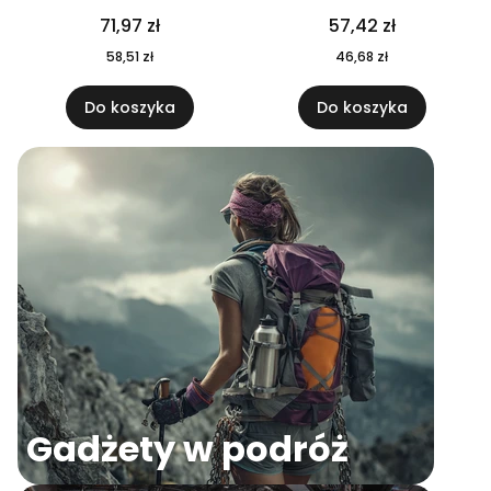
04
71,97 zł
57,42 zł
58,51 zł
46,68 zł
Do koszyka
Do koszyka
Gadżety w podróż