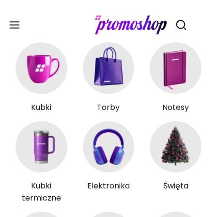
Gadże
Otwórz wy
Kubki
Torby
Notesy
Kubki
Elektronika
Święta
termiczne