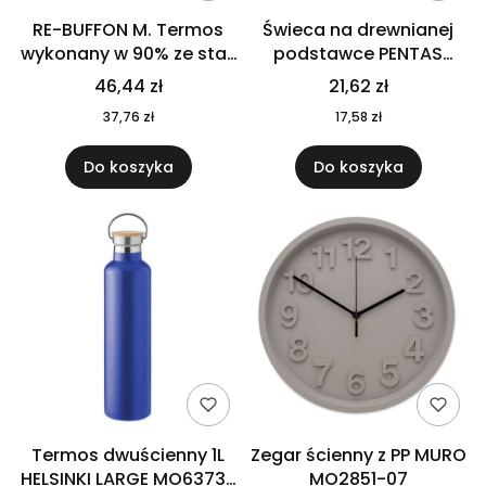
RE-BUFFON M. Termos
Świeca na drewnianej
wykonany w 90% ze stali
podstawce PENTAS
nierdzewnej
MO6282-40
46,44 zł
21,62 zł
pochodzącej z
37,76 zł
17,58 zł
recyklingu 520 ml 94294
Do koszyka
Do koszyka
Termos dwuścienny 1L
Zegar ścienny z PP MURO
HELSINKI LARGE MO6373-
MO2851-07