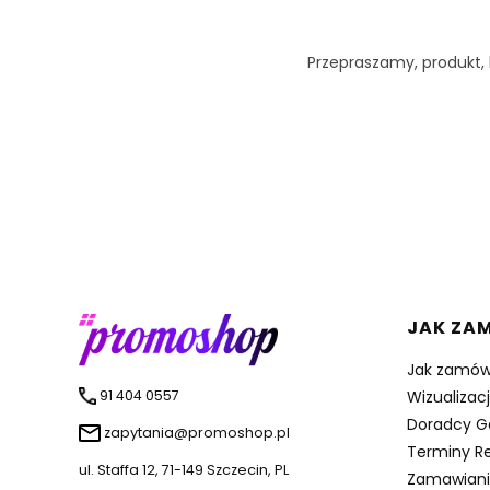
Przepraszamy, produkt, k
Linki 
JAK ZA
Jak zamów
91 404 0557
Wizualizac
Doradcy G
zapytania@promoshop.pl
Terminy Re
ul. Staffa 12, 71-149 Szczecin, PL
Zamawiani