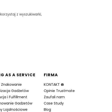
korzystaj z wyszukiwarki,
NG AS A SERVICE
FIRMA
i Znakowanie
KONTAKT ☎️
lizacja Gadżetów
Opinie Trustmate
cja i Fulfillment
Zaufali nam
nowanie Gadżetów
Case Study
y Lojalnościowe
Blog