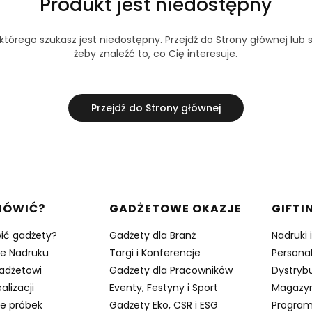
Produkt jest niedostępny
tórego szukasz jest niedostępny. Przejdź do Strony głównej lub s
żeby znaleźć to, co Cię interesuje.
Przejdź do Strony głównej
w stopce
MÓWIĆ?
GADŻETOWE OKAZJE
GIFTI
ić gadżety?
Gadżety dla Branż
Nadruki 
je Nadruku
Targi i Konferencje
Persona
adżetowi
Gadżety dla Pracowników
Dystrybu
alizacji
Eventy, Festyny i Sport
Magazy
e próbek
Gadżety Eko, CSR i ESG
Program