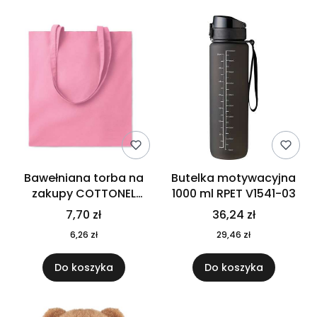
Bawełniana torba na
Butelka motywacyjna
zakupy COTTONEL
1000 ml RPET V1541-03
COLOUR++ MO9846-11
7,70 zł
36,24 zł
6,26 zł
29,46 zł
Do koszyka
Do koszyka