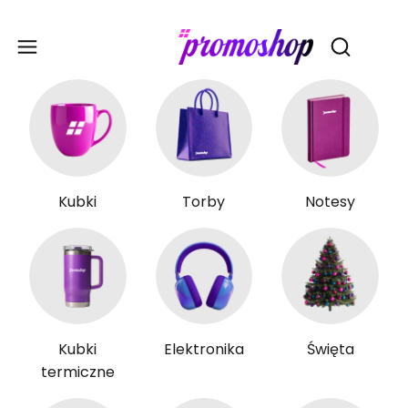
Gadże
Otwórz wy
Kubki
Torby
Notesy
Kubki
Elektronika
Święta
termiczne