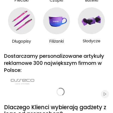
Plecaki
Czapki
Butelki
Słodycze
Długopisy
Filiżanki
Dostarczamy personalizowane artykuły
reklamowe 300 największym firmom w
Polsce:
Włąc
Dlaczego Klienci wybierają gadżety z