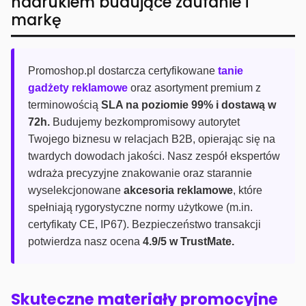
nadrukiem budujące zaufanie i
markę
Promoshop.pl dostarcza certyfikowane
tanie
gadżety reklamowe
oraz asortyment premium z
terminowością
SLA na poziomie 99% i dostawą w
72h.
Budujemy bezkompromisowy autorytet
Twojego biznesu w relacjach B2B, opierając się na
twardych dowodach jakości. Nasz zespół ekspertów
wdraża precyzyjne znakowanie oraz starannie
wyselekcjonowane
akcesoria reklamowe
, które
spełniają rygorystyczne normy użytkowe (m.in.
certyfikaty CE, IP67). Bezpieczeństwo transakcji
potwierdza nasz ocena
4.9/5 w TrustMate.
Skuteczne materiały promocyjne