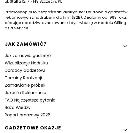
ul. Staffa 12, 71-149 Szczecin, PL
Promoshop.pl to bezpośredni dystrybutor i hurtownia gadżetów
reklamowych z nadrukiem dla firm (B2B). Działamy od 1998 roku,
oferując doradztwo, znakowanie i dystrybucję w modelu Gifting
as a Service.
Linki w stopce
JAK ZAMÓWIĆ?
Jak zamówić gadżety?
Wizualizacje Nadruku
Doradcy Gadżetowi
Terminy Realizacji
Zamawianie próbek
Jakość i Reklamacje
FAQ Najczęstsze pytania
Baza Wiedzy
Raport branżowy 2026
GADŻETOWE OKAZJE