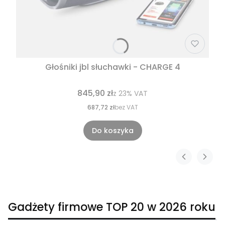
Głośniki jbl słuchawki - CHARGE 4
845,90 zł
z
23%
VAT
687,72 zł
bez VAT
Do koszyka
Gadżety firmowe TOP 20 w 2026 roku