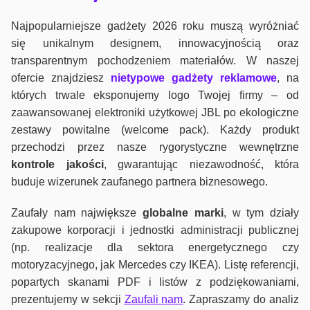
Najpopularniejsze gadżety 2026 roku muszą wyróżniać
się unikalnym designem, innowacyjnością oraz
transparentnym pochodzeniem materiałów. W naszej
ofercie znajdziesz
nietypowe gadżety reklamowe
, na
których trwale eksponujemy logo Twojej firmy – od
zaawansowanej elektroniki użytkowej JBL po ekologiczne
zestawy powitalne (welcome pack). Każdy produkt
przechodzi przez nasze rygorystyczne wewnętrzne
kontrole jako
ści
, gwarantując niezawodność, która
buduje wizerunek zaufanego partnera biznesowego.
Zaufały nam największe
globalne marki
, w tym działy
zakupowe korporacji i jednostki administracji publicznej
(np. realizacje dla sektora energetycznego czy
motoryzacyjnego, jak Mercedes czy IKEA). Listę referencji,
popartych skanami PDF i listów z podziękowaniami,
prezentujemy w sekcji
Zaufali nam
. Zapraszamy do analiz