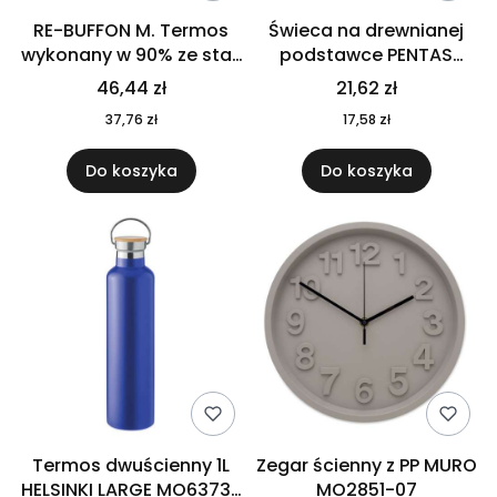
RE-BUFFON M. Termos
Świeca na drewnianej
wykonany w 90% ze stali
podstawce PENTAS
nierdzewnej
MO6282-40
46,44 zł
21,62 zł
pochodzącej z
37,76 zł
17,58 zł
recyklingu 520 ml 94294
Do koszyka
Do koszyka
Termos dwuścienny 1L
Zegar ścienny z PP MURO
HELSINKI LARGE MO6373-
MO2851-07