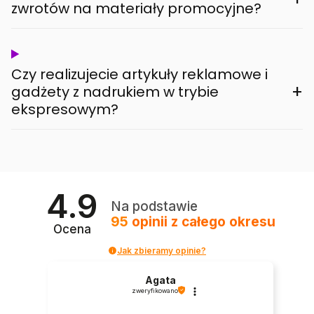
zwrotów na materiały promocyjne?
Czy realizujecie artykuły reklamowe i
+
gadżety z nadrukiem w trybie
ekspresowym?
4.9
Na podstawie
95
opinii
z całego okresu
Ocena
Jak zbieramy opinie?
Agata
zweryfikowano