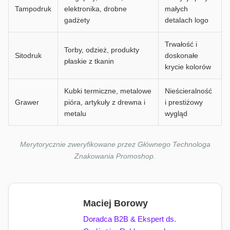
Tampodruk
elektronika, drobne
małych
gadżety
detalach logo
Trwałość i
Torby, odzież, produkty
Sitodruk
doskonałe
płaskie z tkanin
krycie kolorów
Kubki termiczne, metalowe
Nieścieralność
Grawer
pióra, artykuły z drewna i
i prestiżowy
metalu
wygląd
Merytorycznie zweryfikowane przez Głównego Technologa
Znakowania Promoshop.
Maciej Borowy
Doradca B2B & Ekspert ds.