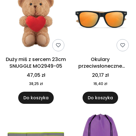
Duży miś z sercem 23cm
Okulary
SNUGGLE MO2949-05
przeciwsłoneczne
CALIFORNIA TOUCH
47,05 zł
20,17 zł
MO9617-10
38,25 zł
16,40 zł
Do koszyka
Do koszyka