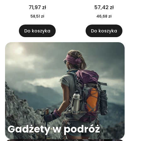
04
71,97 zł
57,42 zł
58,51 zł
46,68 zł
Do koszyka
Do koszyka
Gadżety w podróż