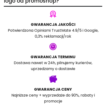
logo od promoshop?
GWARANCJA JAKOŚCI
Potwierdzona
Opiniami TrustMate
4.9/5 i
Google
,
0,3% reklamacji/rok
GWARANCJA TERMINU
Dostawa nawet w 24h, pilnujemy kurierów,
uprzedzamy o dostawie
GWARANCJA CENY
Najniższe ceny + wyprzedaże do 90%, rabaty i
promocje