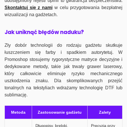
udostępniony rejestr opinii to gwarancja bezpieczeństwa.
Skontaktuj się z nami
w celu przygotowania bezpłatnej
wizualizacji na gadżetach.
J
ak uniknąć błędów naduku?
Zły dobór technologii do rodzaju gadżetu skutkuje
łuszczeniem się farby i spadkiem autorytetuj. W
Promoshop stosujemy rygorystyczne matryce decyzyjne i
dedykowane metody, takie jak trwały grawer laserowy,
który całkowicie eliminuje ryzyko mechanicznego
uszkodzenia znaku. Dla skomplikowanych przejść
tonalnych na tekstyliach wdrażamy technologię DTF lub
sublimację.
Metoda
Zastosowanie gadżetu
Zalety
Długopisy, breloki,
Precyzja przy