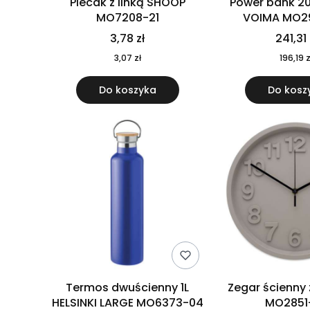
Plecak z linką SHOOP
Power bank 2
MO7208-21
VOIMA MO2
3,78 zł
241,31 
3,07 zł
196,19 z
Do koszyka
Do kosz
Termos dwuścienny 1L
Zegar ścienny
HELSINKI LARGE MO6373-04
MO2851