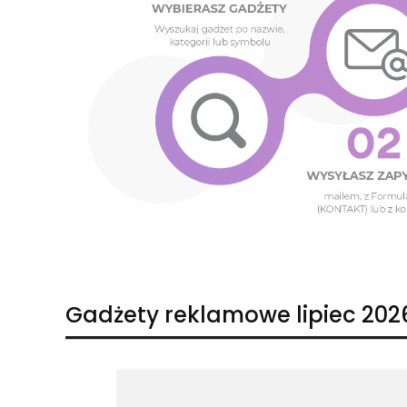
Naciśnij Enter lub spację, aby otworzyć stronę.
Naciśnij Enter lub spację, aby otworzyć stronę.
Gadżety reklamowe lipiec 202