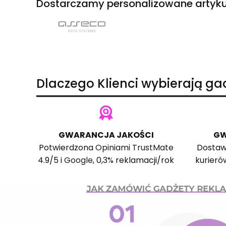
Dostarczamy personalizowane artyku
Dlaczego Klienci wybierają g
GWARANCJA JAKOŚCI
GW
Potwierdzona
Opiniami TrustMate
Dostaw
4.9/5 i
Google
, 0,3% reklamacji/rok
kurieró