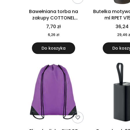
Bawełniana torba na
Butelka motywa
zakupy COTTONEL
ml RPET V1
COLOUR++ MO9846-11
7,70 zł
36,24 
6,26 zł
29,46 z
Do koszyka
Do kosz