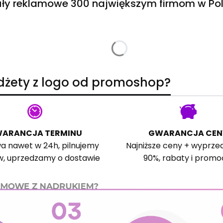
ły reklamowe 300 największym firmom w Pol
adżety z logo od promoshop?
ARANCJA TERMINU
GWARANCJA CEN
a nawet w 24h, pilnujemy
Najniższe ceny + wyprze
w, uprzedzamy o dostawie
90%, rabaty i promo