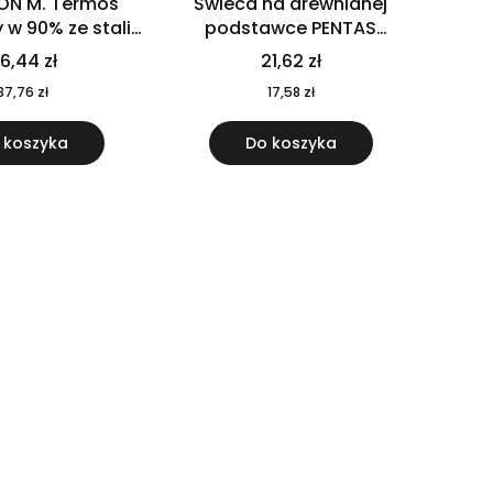
ON M. Termos
Świeca na drewnianej
w 90% ze stali
podstawce PENTAS
j pochodzącej z
MO6282-40
6,44 zł
21,62 zł
u 520 ml 94294
37,76 zł
17,58 zł
 koszyka
Do koszyka