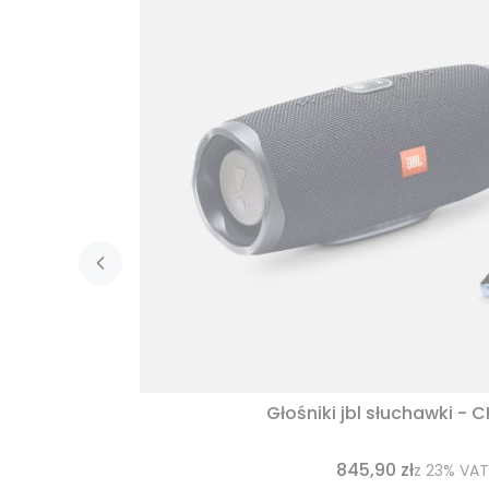
Głośniki jbl słuchawki - 
845,90 zł
z
23%
VAT