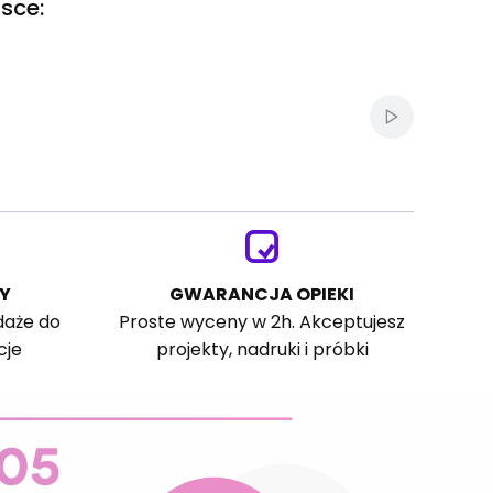
sce:
Włącz autom
Y
GWARANCJA OPIEKI
daże do
Proste wyceny w 2h. Akceptujesz
cje
projekty, nadruki i próbki