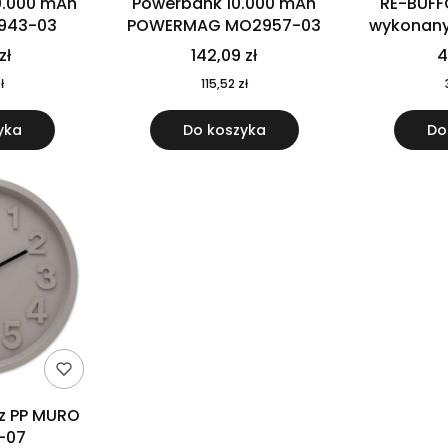
0.000 mAh
Powerbank 10.000 mAh
RE-BUFF
943-03
POWERMAG MO2957-03
wykonany 
nierdzewne
zł
142,09 zł
4
recykling
ł
115,52 zł
yka
Do koszyka
Do
 z PP MURO
-07