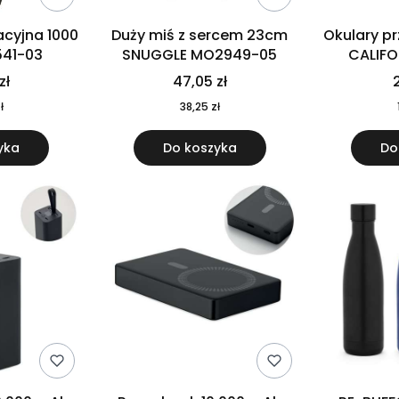
cyjna 1000
Duży miś z sercem 23cm
Okulary p
541-03
SNUGGLE MO2949-05
CALIF
MO
zł
47,05 zł
2
ł
38,25 zł
yka
Do koszyka
Do