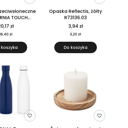
rzeciwsłoneczne
Opaska Reflectis, żółty
ORNIA TOUCH
R73136.03
9617-10
0,17 zł
3,94 zł
16,40 zł
3,20 zł
 koszyka
Do koszyka