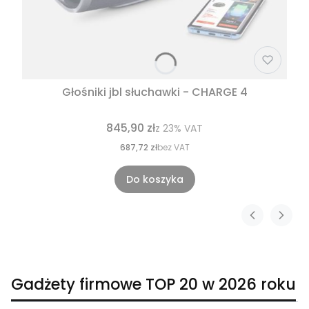
Głośniki jbl słuchawki - CHARGE 4
845,90 zł
z
23%
VAT
687,72 zł
bez VAT
Do koszyka
Gadżety firmowe TOP 20 w 2026 roku