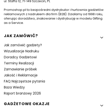
ul. Staffa 12, 71-149 Szczecin, PL
Promoshop.pl to bezpośredni dystrybutor i hurtownia gadżetów
reklamowych z nadrukiem dla firm (B2B). Działamy od 1998 roku,
oferując doradztwo, znakowanie i dystrybucję w modelu Gifting
as a Service.
Linki w stopce
JAK ZAMÓWIĆ?
Jak zamówić gadżety?
Wizualizacje Nadruku
Doradcy Gadżetowi
Terminy Realizacji
Zamawianie próbek
Jakość i Reklamacje
FAQ Najczęstsze pytania
Baza Wiedzy
Raport branżowy 2026
GADŻETOWE OKAZJE