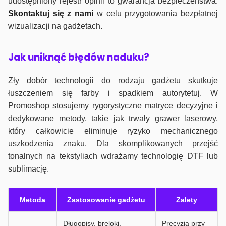
udostępniony rejestr opinii to gwarancja bezpieczeństwa.
Skontaktuj się z nami
w celu przygotowania bezpłatnej
wizualizacji na gadżetach.
J
ak uniknąć błędów naduku?
Zły dobór technologii do rodzaju gadżetu skutkuje
łuszczeniem się farby i spadkiem autorytetuj. W
Promoshop stosujemy rygorystyczne matryce decyzyjne i
dedykowane metody, takie jak trwały grawer laserowy,
który całkowicie eliminuje ryzyko mechanicznego
uszkodzenia znaku. Dla skomplikowanych przejść
tonalnych na tekstyliach wdrażamy technologię DTF lub
sublimację.
Metoda
Zastosowanie gadżetu
Zalety
Długopisy, breloki,
Precyzja przy