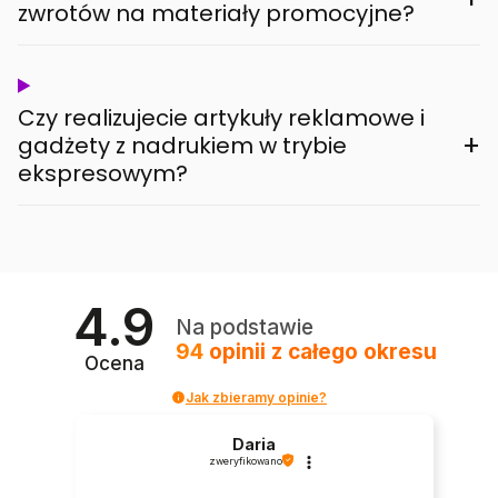
zwrotów na materiały promocyjne?
Czy realizujecie artykuły reklamowe i
+
gadżety z nadrukiem w trybie
ekspresowym?
4.9
Na podstawie
94
opinii
z całego okresu
Ocena
Jak zbieramy opinie?
Daria
zweryfikowano