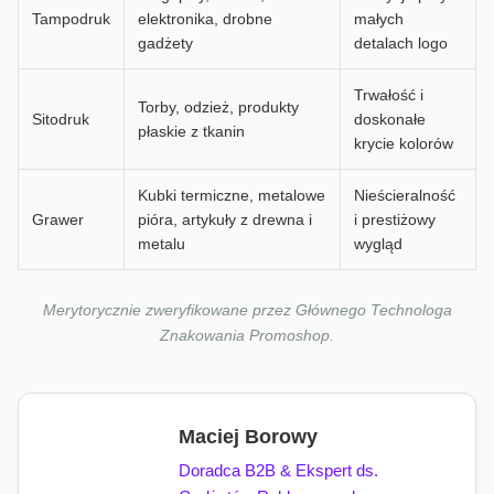
Tampodruk
elektronika, drobne
małych
gadżety
detalach logo
Trwałość i
Torby, odzież, produkty
Sitodruk
doskonałe
płaskie z tkanin
krycie kolorów
Kubki termiczne, metalowe
Nieścieralność
Grawer
pióra, artykuły z drewna i
i prestiżowy
metalu
wygląd
Merytorycznie zweryfikowane przez Głównego Technologa
Znakowania Promoshop.
Maciej Borowy
Doradca B2B & Ekspert ds.