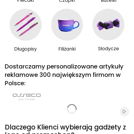
Plecaki
Czapki
Butelki
Słodycze
Długopisy
Filiżanki
Dostarczamy personalizowane artykuły
reklamowe 300 największym firmom w
Polsce:
Włąc
Dlaczego Klienci wybierają gadżety z