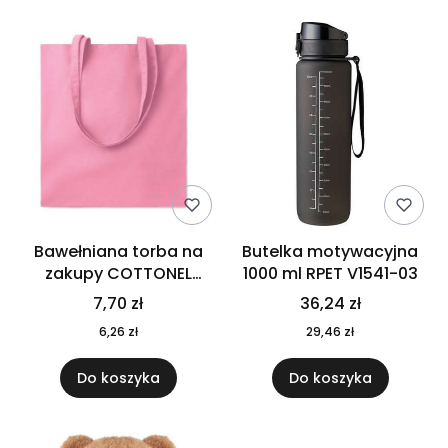
Bawełniana torba na
Butelka motywacyjna
zakupy COTTONEL
1000 ml RPET V1541-03
COLOUR++ MO9846-11
7,70 zł
36,24 zł
6,26 zł
29,46 zł
Do koszyka
Do koszyka