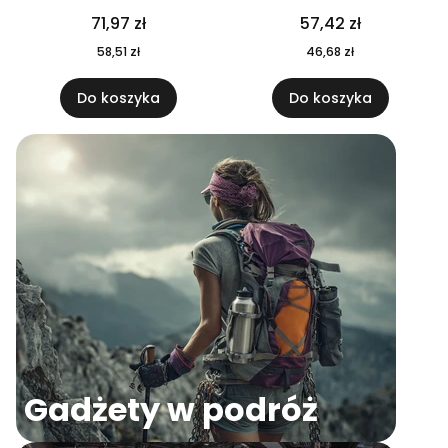
04
71,97 zł
57,42 zł
58,51 zł
46,68 zł
Do koszyka
Do koszyka
Gadżety w podróż