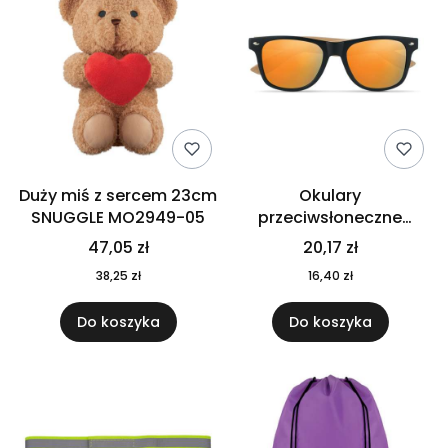
Duży miś z sercem 23cm
Okulary
SNUGGLE MO2949-05
przeciwsłoneczne
CALIFORNIA TOUCH
47,05 zł
20,17 zł
MO9617-10
38,25 zł
16,40 zł
Do koszyka
Do koszyka