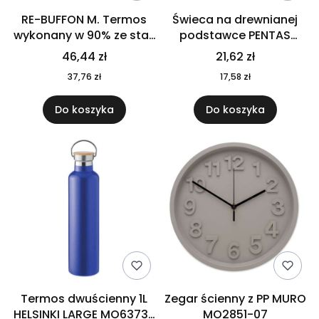
RE-BUFFON M. Termos
Świeca na drewnianej
wykonany w 90% ze stali
podstawce PENTAS
nierdzewnej
MO6282-40
46,44 zł
21,62 zł
pochodzącej z
37,76 zł
17,58 zł
recyklingu 520 ml 94294
Do koszyka
Do koszyka
Termos dwuścienny 1L
Zegar ścienny z PP MURO
HELSINKI LARGE MO6373-
MO2851-07