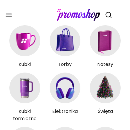
Gadże
Otwórz wy
Kubki
Torby
Notesy
Kubki
Elektronika
Święta
termiczne