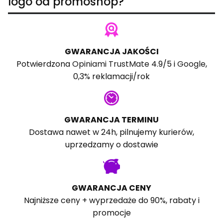
logo od promoshop?
GWARANCJA JAKOŚCI
Potwierdzona
Opiniami TrustMate
4.9/5 i
Google
,
0,3% reklamacji/rok
GWARANCJA TERMINU
Dostawa nawet w 24h, pilnujemy kurierów,
uprzedzamy o dostawie
GWARANCJA CENY
Najniższe ceny + wyprzedaże do 90%, rabaty i
promocje