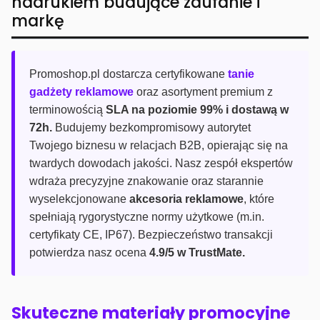
nadrukiem budujące zaufanie i
markę
Promoshop.pl dostarcza certyfikowane
tanie
gadżety reklamowe
oraz asortyment premium z
terminowością
SLA na poziomie 99% i dostawą w
72h.
Budujemy bezkompromisowy autorytet
Twojego biznesu w relacjach B2B, opierając się na
twardych dowodach jakości. Nasz zespół ekspertów
wdraża precyzyjne znakowanie oraz starannie
wyselekcjonowane
akcesoria reklamowe
, które
spełniają rygorystyczne normy użytkowe (m.in.
certyfikaty CE, IP67). Bezpieczeństwo transakcji
potwierdza nasz ocena
4.9/5 w TrustMate.
Skuteczne materiały promocyjne