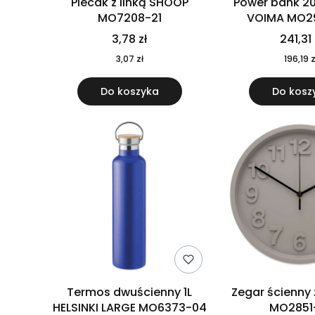
Plecak z linką SHOOP
Power bank 2
MO7208-21
VOIMA MO2
3,78 zł
241,31 
3,07 zł
196,19 z
Do koszyka
Do kosz
Termos dwuścienny 1L
Zegar ścienny
HELSINKI LARGE MO6373-04
MO2851