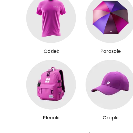
Odzież
Parasole
Plecaki
Czapki