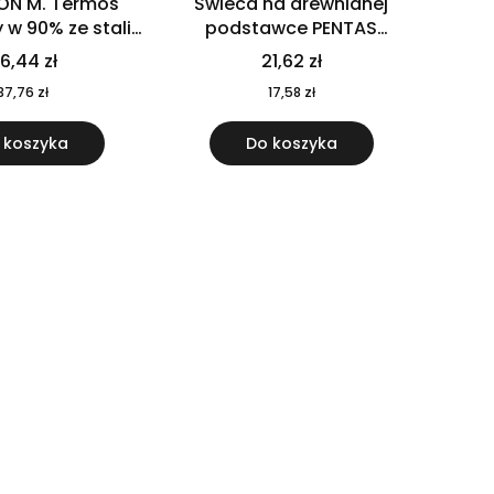
ON M. Termos
Świeca na drewnianej
w 90% ze stali
podstawce PENTAS
j pochodzącej z
MO6282-40
6,44 zł
21,62 zł
u 520 ml 94294
37,76 zł
17,58 zł
 koszyka
Do koszyka