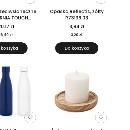
rzeciwsłoneczne
Opaska Reflectis, żółty
ORNIA TOUCH
R73136.03
9617-10
0,17 zł
3,94 zł
16,40 zł
3,20 zł
 koszyka
Do koszyka