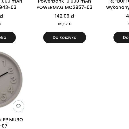
0.000 mAh
Powerbank 10.000 mAh
RE-BUFF
943-03
POWERMAG MO2957-03
wykonany 
nierdzewne
zł
142,09 zł
4
recykling
ł
115,52 zł
yka
Do koszyka
Do
 z PP MURO
-07