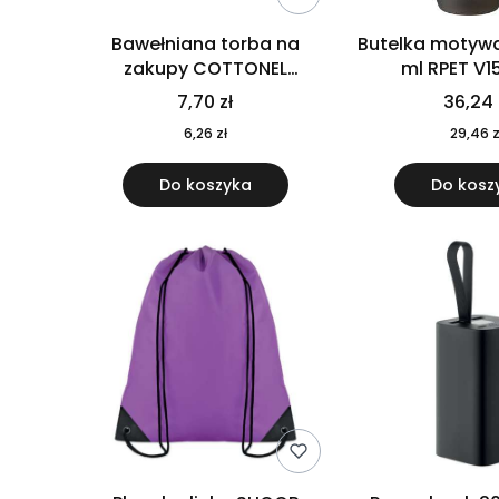
Bawełniana torba na
Butelka motywa
zakupy COTTONEL
ml RPET V1
COLOUR++ MO9846-11
7,70 zł
36,24 
6,26 zł
29,46 z
Do koszyka
Do kosz