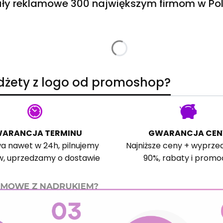
ły reklamowe 300 największym firmom w Pol
adżety z logo od promoshop?
ARANCJA TERMINU
GWARANCJA CEN
a nawet w 24h, pilnujemy
Najniższe ceny + wyprze
w, uprzedzamy o dostawie
90%, rabaty i promo