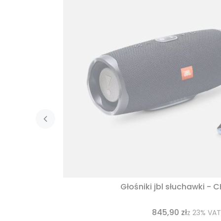
Głośniki jbl słuchawki - 
845,90 zł
z
23%
VAT