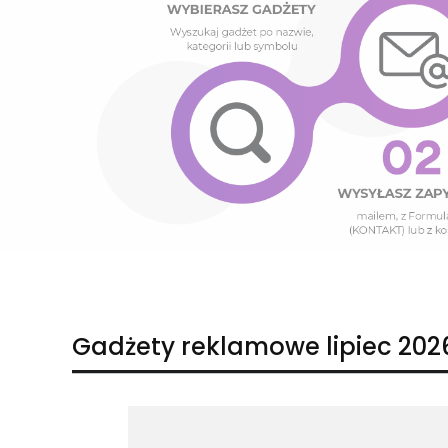
Naciśnij Enter lub spację, aby otworzyć stronę.
Naciśnij Enter lub spację, aby otworzyć stronę.
Gadżety reklamowe lipiec 202