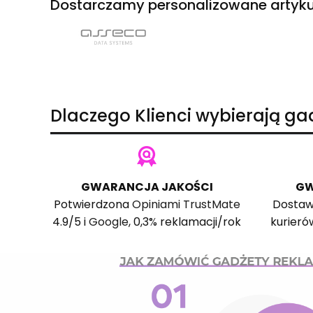
Dostarczamy personalizowane artyku
Dlaczego Klienci wybierają g
GWARANCJA JAKOŚCI
GW
Potwierdzona
Opiniami TrustMate
Dostaw
4.9/5 i
Google
, 0,3% reklamacji/rok
kurieró