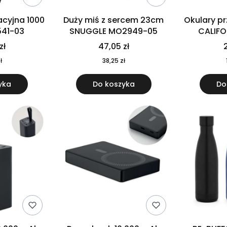
cyjna 1000
Duży miś z sercem 23cm
Okulary p
541-03
SNUGGLE MO2949-05
CALIF
MO
zł
47,05 zł
2
ł
38,25 zł
yka
Do koszyka
Do