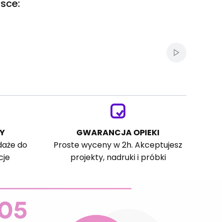
sce:
Włącz autom
Y
GWARANCJA OPIEKI
daże do
Proste wyceny w 2h. Akceptujesz
cje
projekty, nadruki i próbki