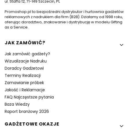
ul. Staffa 12, 71-149 Szczecin, PL
Promoshop.pl to bezpośredni dystrybutor i hurtownia gadżetów
reklamowych z nadrukiem dla firm (B2B). Działamy od 1998 roku,
oferując doradztwo, znakowanie i dystrybucję w modelu Gifting
as a Service.
Linki w stopce
JAK ZAMÓWIĆ?
Jak zamówić gadżety?
Wizualizacje Nadruku
Doradcy Gadżetowi
Terminy Realizacji
Zamawianie próbek
Jakość i Reklamacje
FAQ Najczęstsze pytania
Baza Wiedzy
Raport branżowy 2026
GADŻETOWE OKAZJE