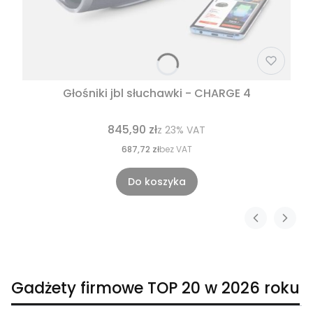
Głośniki jbl słuchawki - CHARGE 4
845,90 zł
z
23%
VAT
687,72 zł
bez VAT
Do koszyka
Gadżety firmowe TOP 20 w 2026 roku