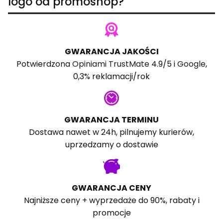
logo od promoshop?
GWARANCJA JAKOŚCI
Potwierdzona
Opiniami TrustMate
4.9/5 i
Google
,
0,3% reklamacji/rok
GWARANCJA TERMINU
Dostawa nawet w 24h, pilnujemy kurierów,
uprzedzamy o dostawie
GWARANCJA CENY
Najniższe ceny + wyprzedaże do 90%, rabaty i
promocje