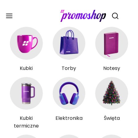
Gadże
Otwórz wy
Kubki
Torby
Notesy
Kubki
Elektronika
Święta
termiczne