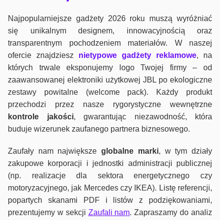
Najpopularniejsze gadżety 2026 roku muszą wyróżniać
się unikalnym designem, innowacyjnością oraz
transparentnym pochodzeniem materiałów. W naszej
ofercie znajdziesz
nietypowe gadżety reklamowe
, na
których trwale eksponujemy logo Twojej firmy – od
zaawansowanej elektroniki użytkowej JBL po ekologiczne
zestawy powitalne (welcome pack). Każdy produkt
przechodzi przez nasze rygorystyczne wewnętrzne
kontrole jako
ści
, gwarantując niezawodność, która
buduje wizerunek zaufanego partnera biznesowego.
Zaufały nam największe
globalne marki
, w tym działy
zakupowe korporacji i jednostki administracji publicznej
(np. realizacje dla sektora energetycznego czy
motoryzacyjnego, jak Mercedes czy IKEA). Listę referencji,
popartych skanami PDF i listów z podziękowaniami,
prezentujemy w sekcji
Zaufali nam
. Zapraszamy do analiz