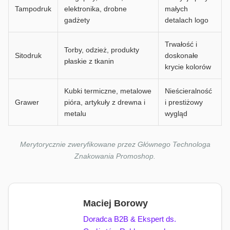
Tampodruk
elektronika, drobne
małych
gadżety
detalach logo
Trwałość i
Torby, odzież, produkty
Sitodruk
doskonałe
płaskie z tkanin
krycie kolorów
Kubki termiczne, metalowe
Nieścieralność
Grawer
pióra, artykuły z drewna i
i prestiżowy
metalu
wygląd
Merytorycznie zweryfikowane przez Głównego Technologa
Znakowania Promoshop.
Maciej Borowy
Doradca B2B & Ekspert ds.