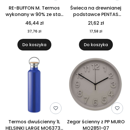
RE-BUFFON M. Termos
Świeca na drewnianej
wykonany w 90% ze stali
podstawce PENTAS
nierdzewnej
MO6282-40
46,44 zł
21,62 zł
pochodzącej z
37,76 zł
17,58 zł
recyklingu 520 ml 94294
Do koszyka
Do koszyka
Termos dwuścienny 1L
Zegar ścienny z PP MURO
HELSINKI LARGE MO6373-
MO2851-07