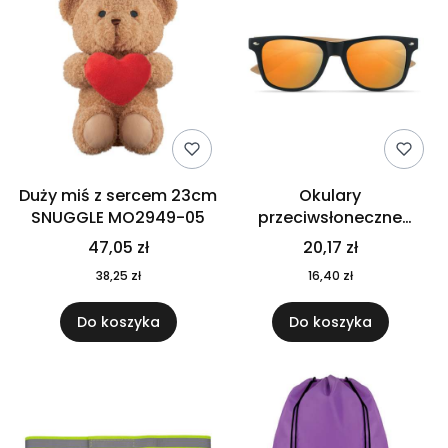
Duży miś z sercem 23cm
Okulary
SNUGGLE MO2949-05
przeciwsłoneczne
CALIFORNIA TOUCH
47,05 zł
20,17 zł
MO9617-10
38,25 zł
16,40 zł
Do koszyka
Do koszyka