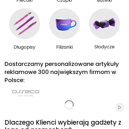
Plecaki
Czapki
Butelki
Słodycze
Długopisy
Filiżanki
Dostarczamy personalizowane artykuły
reklamowe 300 największym firmom w
Polsce:
Włąc
Dlaczego Klienci wybierają gadżety z