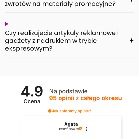
zwrotów na materiały promocyjne?
Czy realizujecie artykuły reklamowe i
+
gadżety z nadrukiem w trybie
ekspresowym?
4.9
Na podstawie
95
opinii
z całego okresu
Ocena
Jak zbieramy opinie?
Agata
zweryfikowano