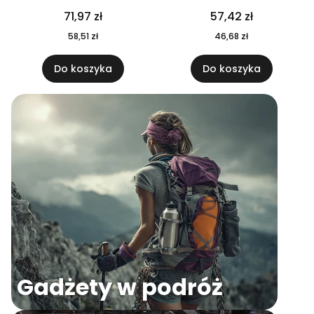
04
71,97 zł
57,42 zł
58,51 zł
46,68 zł
Do koszyka
Do koszyka
Gadżety w podróż