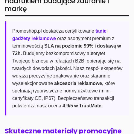
nadrukiem budujące zaufanie i
markę
Promoshop.pl dostarcza certyfikowane
tanie
gadżety reklamowe
oraz asortyment premium z
terminowością
SLA na poziomie 99% i dostawą w
72h.
Budujemy bezkompromisowy autorytet
Twojego biznesu w relacjach B2B, opierając się na
twardych dowodach jakości. Nasz zespół ekspertów
wdraża precyzyjne znakowanie oraz starannie
wyselekcjonowane
akcesoria reklamowe
, które
spełniają rygorystyczne normy użytkowe (m.in.
certyfikaty CE, IP67). Bezpieczeństwo transakcji
potwierdza nasz ocena
4.9/5 w TrustMate.
Skuteczne materiały promocyjne