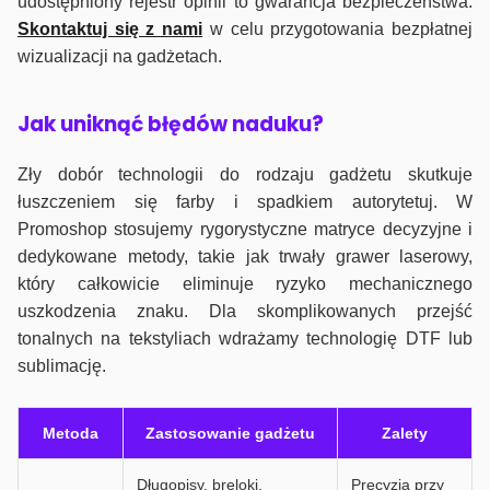
udostępniony rejestr opinii to gwarancja bezpieczeństwa.
Skontaktuj się z nami
w celu przygotowania bezpłatnej
wizualizacji na gadżetach.
J
ak uniknąć błędów naduku?
Zły dobór technologii do rodzaju gadżetu skutkuje
łuszczeniem się farby i spadkiem autorytetuj. W
Promoshop stosujemy rygorystyczne matryce decyzyjne i
dedykowane metody, takie jak trwały grawer laserowy,
który całkowicie eliminuje ryzyko mechanicznego
uszkodzenia znaku. Dla skomplikowanych przejść
tonalnych na tekstyliach wdrażamy technologię DTF lub
sublimację.
Metoda
Zastosowanie gadżetu
Zalety
Długopisy, breloki,
Precyzja przy