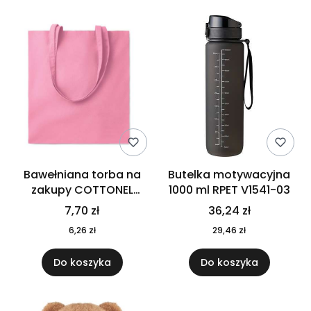
Bawełniana torba na
Butelka motywacyjna
zakupy COTTONEL
1000 ml RPET V1541-03
COLOUR++ MO9846-11
7,70 zł
36,24 zł
6,26 zł
29,46 zł
Do koszyka
Do koszyka