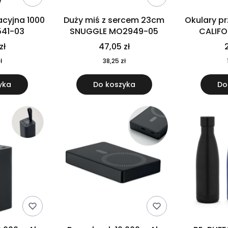
cyjna 1000
Duży miś z sercem 23cm
Okulary p
541-03
SNUGGLE MO2949-05
CALIF
MO
zł
47,05 zł
2
ł
38,25 zł
yka
Do koszyka
Do