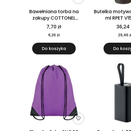
Bawełniana torba na
Butelka motywa
zakupy COTTONEL
ml RPET V1
COLOUR++ MO9846-11
7,70 zł
36,24 
6,26 zł
29,46 z
Do koszyka
Do kosz