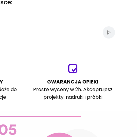
sce:
Włącz autom
Y
GWARANCJA OPIEKI
daże do
Proste wyceny w 2h. Akceptujesz
cje
projekty, nadruki i próbki