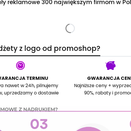
ły reklamowe 300 największym firmom w Pol
adżety z logo od promoshop?
ARANCJA TERMINU
GWARANCJA CEN
a nawet w 24h, pilnujemy
Najniższe ceny + wyprze
w, uprzedzamy o dostawie
90%, rabaty i promo