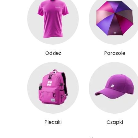
Odzież
Parasole
Plecaki
Czapki