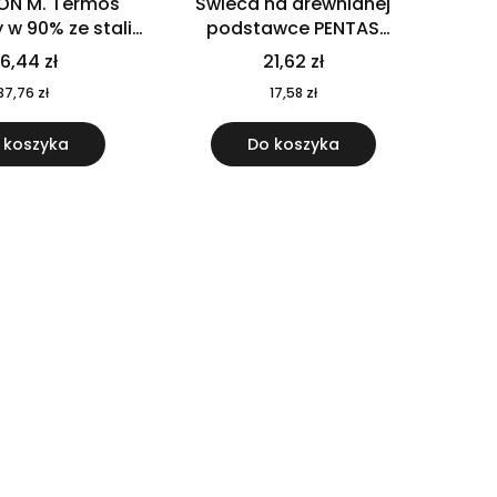
ON M. Termos
Świeca na drewnianej
w 90% ze stali
podstawce PENTAS
j pochodzącej z
MO6282-40
6,44 zł
21,62 zł
u 520 ml 94294
37,76 zł
17,58 zł
 koszyka
Do koszyka