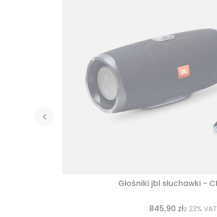
Głośniki jbl słuchawki - 
845,90 zł
z
23%
VAT