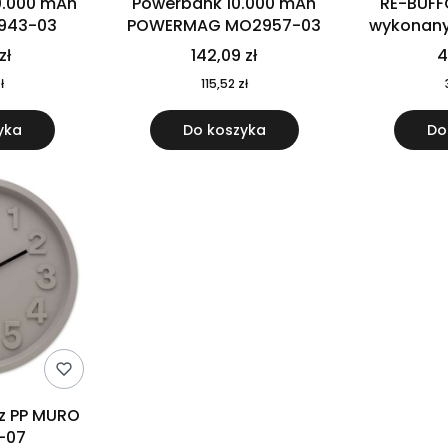
0.000 mAh
Powerbank 10.000 mAh
RE-BUFF
943-03
POWERMAG MO2957-03
wykonany 
nierdzewne
zł
142,09 zł
4
recykling
ł
115,52 zł
yka
Do koszyka
Do
 z PP MURO
-07