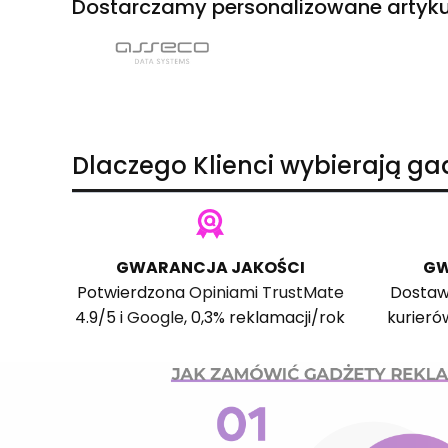
Dostarczamy personalizowane artyku
Dlaczego Klienci wybierają g
GWARANCJA JAKOŚCI
GW
Potwierdzona
Opiniami TrustMate
Dostaw
4.9/5 i
Google
, 0,3% reklamacji/rok
kurieró