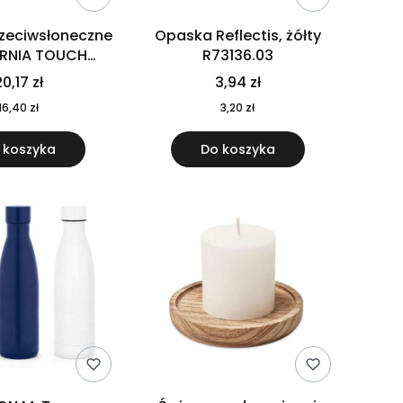
rzeciwsłoneczne
Opaska Reflectis, żółty
ORNIA TOUCH
R73136.03
9617-10
0,17 zł
3,94 zł
16,40 zł
3,20 zł
 koszyka
Do koszyka