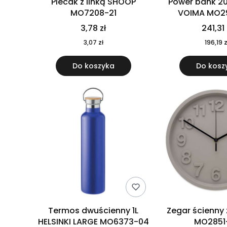
Plecak z linką SHOOP
Power bank 2
MO7208-21
VOIMA MO2
3,78 zł
241,31 
3,07 zł
196,19 z
Do koszyka
Do kosz
Termos dwuścienny 1L
Zegar ścienny
HELSINKI LARGE MO6373-04
MO2851