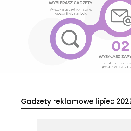
Naciśnij Enter lub spację, aby otworzyć stronę.
Naciśnij Enter lub spację, aby otworzyć stronę.
Gadżety reklamowe lipiec 202