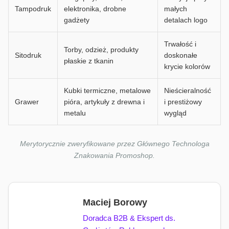
Tampodruk
elektronika, drobne
małych
gadżety
detalach logo
Trwałość i
Torby, odzież, produkty
Sitodruk
doskonałe
płaskie z tkanin
krycie kolorów
Kubki termiczne, metalowe
Nieścieralność
Grawer
pióra, artykuły z drewna i
i prestiżowy
metalu
wygląd
Merytorycznie zweryfikowane przez Głównego Technologa
Znakowania Promoshop.
Maciej Borowy
Doradca B2B & Ekspert ds.