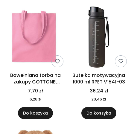
Bawełniana torba na
Butelka motywacyjna
zakupy COTTONEL
1000 ml RPET V1541-03
COLOUR++ MO9846-11
7,70 zł
36,24 zł
6,26 zł
29,46 zł
Do koszyka
Do koszyka