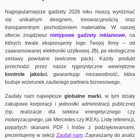
Najpopularniejsze gadżety 2026 roku muszą wyróżniać
się unikalnym designem, innowacyjnością oraz
transparentnym pochodzeniem materiałów. W naszej
ofercie znajdziesz
nietypowe gadżety reklamowe
, na
których trwale eksponujemy logo Twojej firmy – od
zaawansowanej elektroniki użytkowej JBL po ekologiczne
zestawy powitalne (welcome pack). Każdy produkt
przechodzi przez nasze rygorystyczne wewnętrzne
kontrole jako
ści
, gwarantując niezawodność, która
buduje wizerunek zaufanego partnera biznesowego.
Zaufały nam największe
globalne marki
, w tym działy
zakupowe korporacji i jednostki administracji publicznej
(np. realizacje dla sektora energetycznego czy
motoryzacyjnego, jak Mercedes czy IKEA). Listę referencji,
popartych skanami PDF i listów z podziękowaniami,
prezentujemy w sekcji
Zaufali nam
. Zapraszamy do analiz