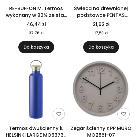
RE-BUFFON M. Termos
Świeca na drewnianej
wykonany w 90% ze stali
podstawce PENTAS
nierdzewnej
MO6282-40
46,44 zł
21,62 zł
pochodzącej z
37,76 zł
17,58 zł
recyklingu 520 ml 94294
Do koszyka
Do koszyka
Termos dwuścienny 1L
Zegar ścienny z PP MURO
HELSINKI LARGE MO6373-
MO2851-07