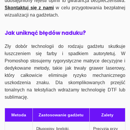
udostępniony rejestr opinii to gwarancja bezpieczeństwa.
Skontaktuj się z nami
w celu przygotowania bezpłatnej
wizualizacji na gadżetach.
J
ak uniknąć błędów naduku?
Zły dobór technologii do rodzaju gadżetu skutkuje
łuszczeniem się farby i spadkiem autorytetuj. W
Promoshop stosujemy rygorystyczne matryce decyzyjne i
dedykowane metody, takie jak trwały grawer laserowy,
który całkowicie eliminuje ryzyko mechanicznego
uszkodzenia znaku. Dla skomplikowanych przejść
tonalnych na tekstyliach wdrażamy technologię DTF lub
sublimację.
Metoda
Zastosowanie gadżetu
Zalety
Długopisy, breloki,
Precyzja przy