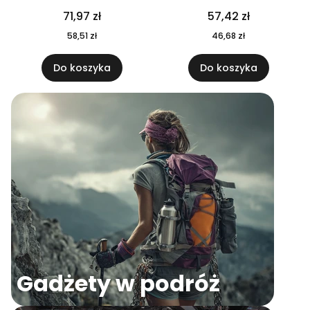
04
71,97 zł
57,42 zł
58,51 zł
46,68 zł
Do koszyka
Do koszyka
Gadżety w podróż