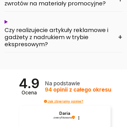
zwrotów na materiały promocyjne?
Czy realizujecie artykuły reklamowe i
+
gadżety z nadrukiem w trybie
ekspresowym?
4.9
Na podstawie
94
opinii
z całego okresu
Ocena
Jak zbieramy opinie?
Daria
zweryfikowano