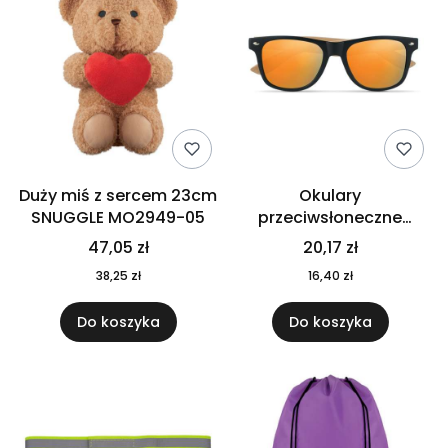
Duży miś z sercem 23cm
Okulary
SNUGGLE MO2949-05
przeciwsłoneczne
CALIFORNIA TOUCH
47,05 zł
20,17 zł
MO9617-10
38,25 zł
16,40 zł
Do koszyka
Do koszyka