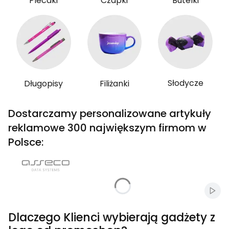
Plecaki
Czapki
Butelki
Słodycze
Długopisy
Filiżanki
Dostarczamy personalizowane artykuły
reklamowe 300 największym firmom w
Polsce:
Włąc
Dlaczego Klienci wybierają gadżety z