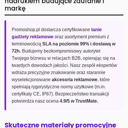
nadrukiem budujące zaufanie i
markę
Promoshop.pl dostarcza certyfikowane
tanie
gadżety reklamowe
oraz asortyment premium z
terminowością
SLA na poziomie 99% i dostawą w
72h.
Budujemy bezkompromisowy autorytet
Twojego biznesu w relacjach B2B, opierając się na
twardych dowodach jakości. Nasz zespół ekspertów
wdraża precyzyjne znakowanie oraz starannie
wyselekcjonowane
akcesoria reklamowe
, które
spełniają rygorystyczne normy użytkowe (m.in.
certyfikaty CE, IP67). Bezpieczeństwo transakcji
potwierdza nasz ocena
4.9/5 w TrustMate.
Skuteczne materiały promocyjne