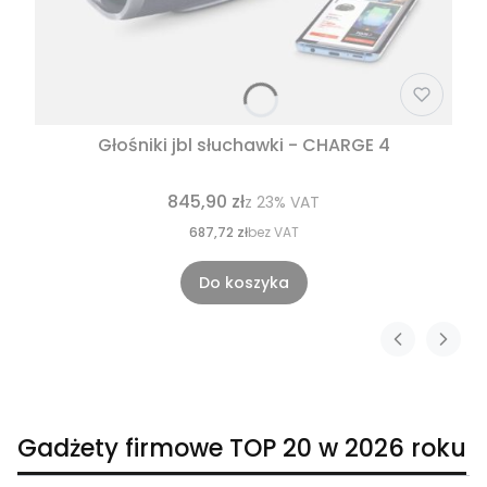
Głośniki jbl słuchawki - CHARGE 4
845,90 zł
z
23%
VAT
687,72 zł
bez VAT
Do koszyka
Gadżety firmowe TOP 20 w 2026 roku