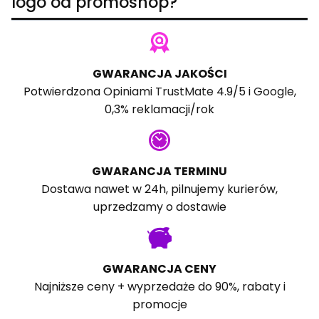
logo od promoshop?
GWARANCJA JAKOŚCI
Potwierdzona
Opiniami TrustMate
4.9/5 i
Google
,
0,3% reklamacji/rok
GWARANCJA TERMINU
Dostawa nawet w 24h, pilnujemy kurierów,
uprzedzamy o dostawie
GWARANCJA CENY
Najniższe ceny + wyprzedaże do 90%, rabaty i
promocje