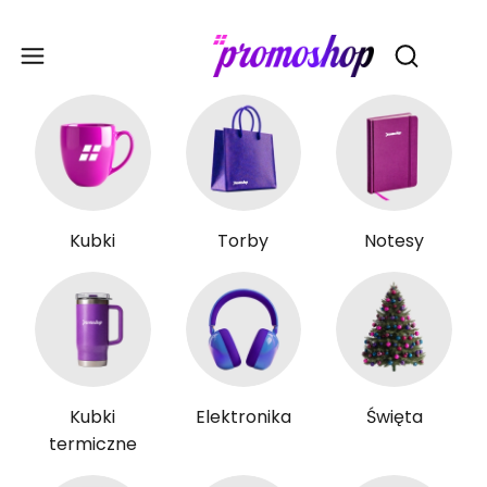
Gadże
Otwórz wy
Kubki
Torby
Notesy
Kubki
Elektronika
Święta
termiczne