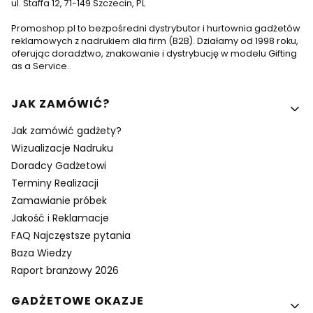
ul. Staffa 12, 71-149 Szczecin, PL
Promoshop.pl to bezpośredni dystrybutor i hurtownia gadżetów
reklamowych z nadrukiem dla firm (B2B). Działamy od 1998 roku,
oferując doradztwo, znakowanie i dystrybucję w modelu Gifting
as a Service.
Linki w stopce
JAK ZAMÓWIĆ?
Jak zamówić gadżety?
Wizualizacje Nadruku
Doradcy Gadżetowi
Terminy Realizacji
Zamawianie próbek
Jakość i Reklamacje
FAQ Najczęstsze pytania
Baza Wiedzy
Raport branżowy 2026
GADŻETOWE OKAZJE