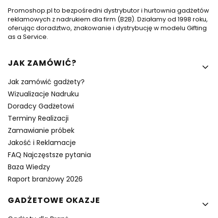
Promoshop.pl to bezpośredni dystrybutor i hurtownia gadżetów
reklamowych z nadrukiem dla firm (B2B). Działamy od 1998 roku,
oferując doradztwo, znakowanie i dystrybucję w modelu Gifting
as a Service.
Linki w stopce
JAK ZAMÓWIĆ?
Jak zamówić gadżety?
Wizualizacje Nadruku
Doradcy Gadżetowi
Terminy Realizacji
Zamawianie próbek
Jakość i Reklamacje
FAQ Najczęstsze pytania
Baza Wiedzy
Raport branżowy 2026
GADŻETOWE OKAZJE