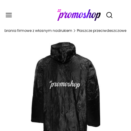
Gadże
Otwórz wy
Ubrania firmowe z własnym nadrukiem
Płaszcze przeciwdeszczowe