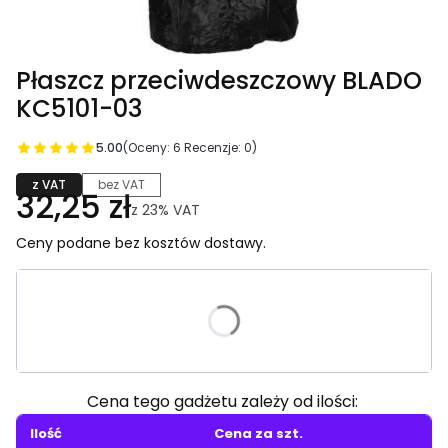
Płaszcz przeciwdeszczowy BLADO
KC5101-03
5.00
(Oceny: 6 Recenzje: 0)
z VAT
bez VAT
32,25 zł
z
23%
VAT
Ceny podane bez kosztów dostawy.
Wybierz wariant produktu:
Poszczególne warianty mogą różnić się ceną
Cena tego gadżetu zależy od ilości:
Ilość
Cena za szt.