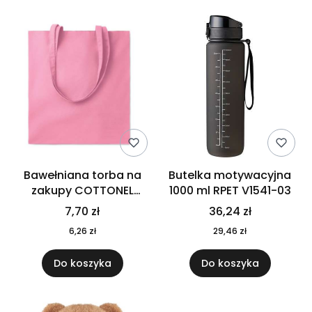
Bawełniana torba na
Butelka motywacyjna
zakupy COTTONEL
1000 ml RPET V1541-03
COLOUR++ MO9846-11
7,70 zł
36,24 zł
6,26 zł
29,46 zł
Do koszyka
Do koszyka