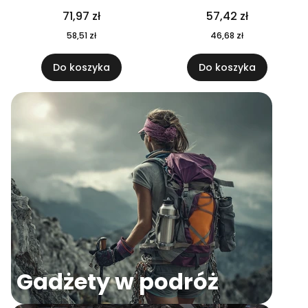
04
71,97 zł
57,42 zł
58,51 zł
46,68 zł
Do koszyka
Do koszyka
Gadżety w podróż