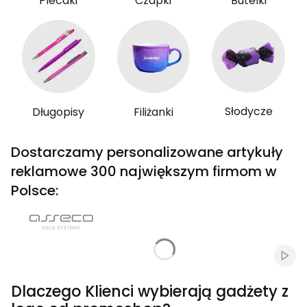
Plecaki
Czapki
Butelki
Słodycze
Długopisy
Filiżanki
Dostarczamy personalizowane artykuły
reklamowe 300 największym firmom w
Polsce:
Włąc
Dlaczego Klienci wybierają gadżety z