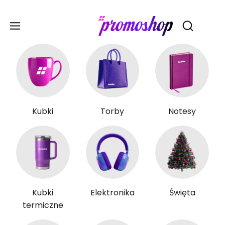
Gadże
Otwórz wy
Kubki
Torby
Notesy
Kubki
Elektronika
Święta
termiczne