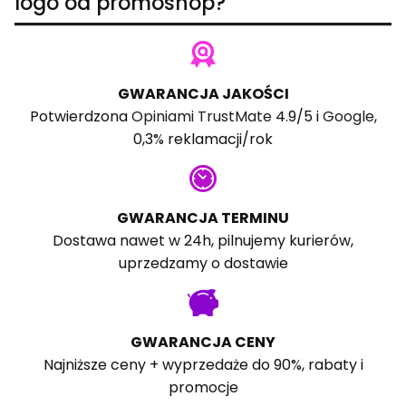
logo od promoshop?
GWARANCJA JAKOŚCI
Potwierdzona
Opiniami TrustMate
4.9/5 i
Google
,
0,3% reklamacji/rok
GWARANCJA TERMINU
Dostawa nawet w 24h, pilnujemy kurierów,
uprzedzamy o dostawie
GWARANCJA CENY
Najniższe ceny + wyprzedaże do 90%, rabaty i
promocje