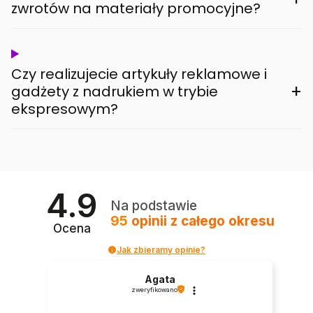
zwrotów na materiały promocyjne?
Czy realizujecie artykuły reklamowe i
+
gadżety z nadrukiem w trybie
ekspresowym?
4.9
Na podstawie
95
opinii
z całego okresu
Ocena
Jak zbieramy opinie?
Agata
zweryfikowano