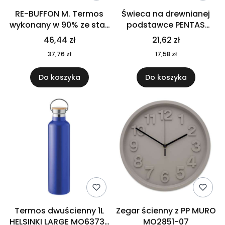
RE-BUFFON M. Termos
Świeca na drewnianej
wykonany w 90% ze stali
podstawce PENTAS
nierdzewnej
MO6282-40
46,44 zł
21,62 zł
pochodzącej z
37,76 zł
17,58 zł
recyklingu 520 ml 94294
Do koszyka
Do koszyka
Termos dwuścienny 1L
Zegar ścienny z PP MURO
HELSINKI LARGE MO6373-
MO2851-07