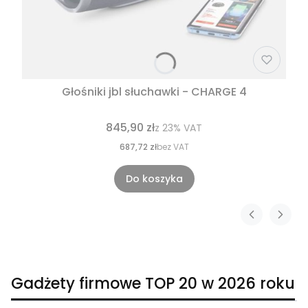
Głośniki jbl słuchawki - CHARGE 4
845,90 zł
z
23%
VAT
687,72 zł
bez VAT
Do koszyka
Gadżety firmowe TOP 20 w 2026 roku