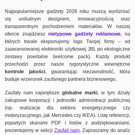
Najpopularniejsze gadżety 2026 roku muszą wyróżniać
się unikalnym designem, innowacyjnością oraz
transparentnym pochodzeniem materiałów. W naszej
ofercie znajdziesz
nietypowe gadżety reklamowe
, na
których trwale eksponujemy logo Twojej firmy – od
zaawansowanej elektroniki użytkowej JBL po ekologiczne
zestawy powitalne (welcome pack). Każdy produkt
przechodzi przez nasze rygorystyczne wewnętrzne
kontrole jako
ści
, gwarantując niezawodność, która
buduje wizerunek zaufanego partnera biznesowego.
Zaufały nam największe
globalne marki
, w tym działy
zakupowe korporacji i jednostki administracji publicznej
(np. realizacje dla sektora energetycznego czy
motoryzacyjnego, jak Mercedes czy IKEA). Listę referencji,
popartych skanami PDF i listów z podziękowaniami,
prezentujemy w sekcji
Zaufali nam
. Zapraszamy do analiz