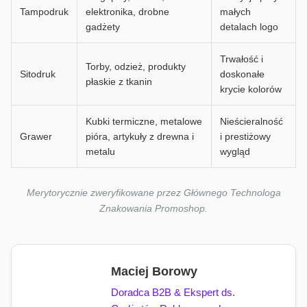
Tampodruk
elektronika, drobne
małych
gadżety
detalach logo
Trwałość i
Torby, odzież, produkty
Sitodruk
doskonałe
płaskie z tkanin
krycie kolorów
Kubki termiczne, metalowe
Nieścieralność
Grawer
pióra, artykuły z drewna i
i prestiżowy
metalu
wygląd
Merytorycznie zweryfikowane przez Głównego Technologa
Znakowania Promoshop.
Maciej Borowy
Doradca B2B & Ekspert ds.