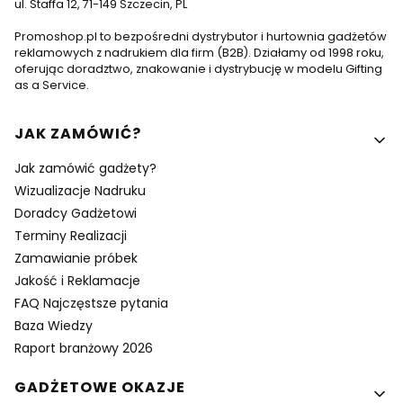
ul. Staffa 12, 71-149 Szczecin, PL
Promoshop.pl to bezpośredni dystrybutor i hurtownia gadżetów
reklamowych z nadrukiem dla firm (B2B). Działamy od 1998 roku,
oferując doradztwo, znakowanie i dystrybucję w modelu Gifting
as a Service.
Linki w stopce
JAK ZAMÓWIĆ?
Jak zamówić gadżety?
Wizualizacje Nadruku
Doradcy Gadżetowi
Terminy Realizacji
Zamawianie próbek
Jakość i Reklamacje
FAQ Najczęstsze pytania
Baza Wiedzy
Raport branżowy 2026
GADŻETOWE OKAZJE