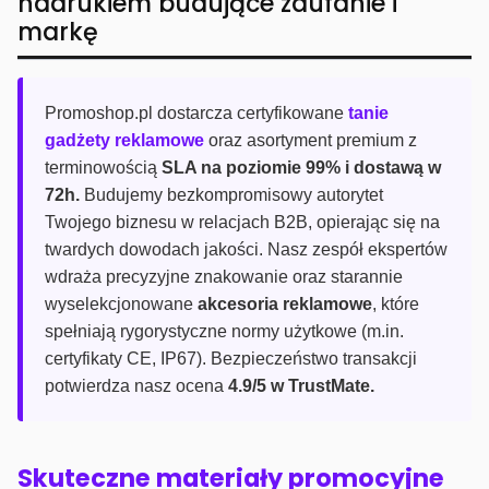
nadrukiem budujące zaufanie i
markę
Promoshop.pl dostarcza certyfikowane
tanie
gadżety reklamowe
oraz asortyment premium z
terminowością
SLA na poziomie 99% i dostawą w
72h.
Budujemy bezkompromisowy autorytet
Twojego biznesu w relacjach B2B, opierając się na
twardych dowodach jakości. Nasz zespół ekspertów
wdraża precyzyjne znakowanie oraz starannie
wyselekcjonowane
akcesoria reklamowe
, które
spełniają rygorystyczne normy użytkowe (m.in.
certyfikaty CE, IP67). Bezpieczeństwo transakcji
potwierdza nasz ocena
4.9/5 w TrustMate.
Skuteczne materiały promocyjne