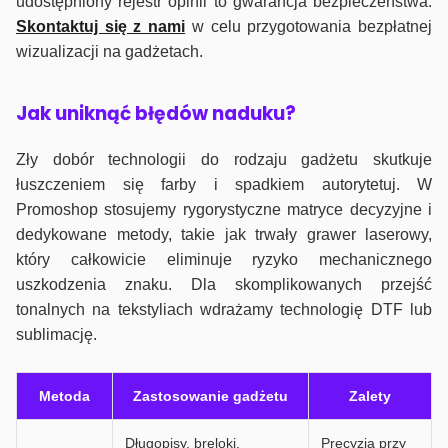
udostępniony rejestr opinii to gwarancja bezpieczeństwa.
Skontaktuj się z nami
w celu przygotowania bezpłatnej
wizualizacji na gadżetach.
J
ak uniknąć błędów naduku?
Zły dobór technologii do rodzaju gadżetu skutkuje
łuszczeniem się farby i spadkiem autorytetuj. W
Promoshop stosujemy rygorystyczne matryce decyzyjne i
dedykowane metody, takie jak trwały grawer laserowy,
który całkowicie eliminuje ryzyko mechanicznego
uszkodzenia znaku. Dla skomplikowanych przejść
tonalnych na tekstyliach wdrażamy technologię DTF lub
sublimację.
Metoda
Zastosowanie gadżetu
Zalety
Długopisy, breloki,
Precyzja przy