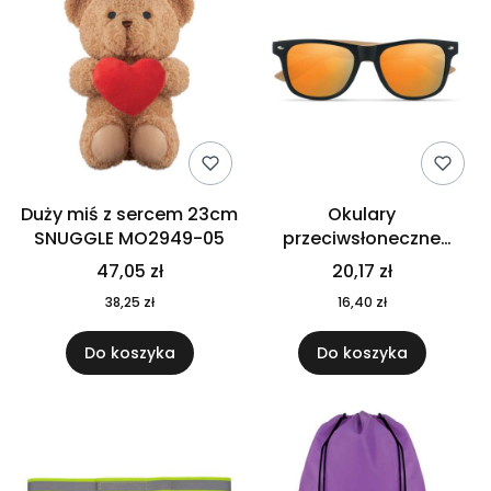
Duży miś z sercem 23cm
Okulary
SNUGGLE MO2949-05
przeciwsłoneczne
CALIFORNIA TOUCH
47,05 zł
20,17 zł
MO9617-10
38,25 zł
16,40 zł
Do koszyka
Do koszyka