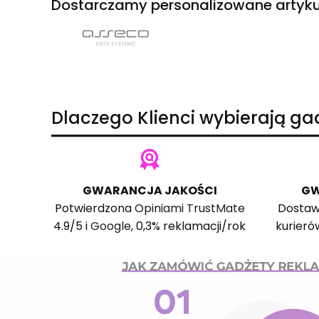
Dostarczamy personalizowane artyku
Dlaczego Klienci wybierają g
GWARANCJA JAKOŚCI
GW
Potwierdzona
Opiniami TrustMate
Dostaw
4.9/5 i
Google
, 0,3% reklamacji/rok
kurieró