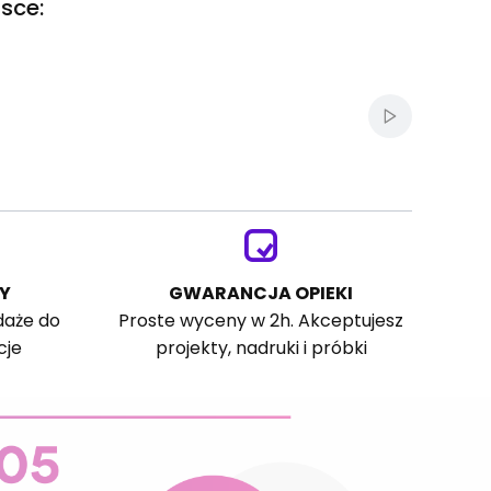
sce:
Włącz autom
Y
GWARANCJA OPIEKI
daże do
Proste wyceny w 2h. Akceptujesz
cje
projekty, nadruki i próbki