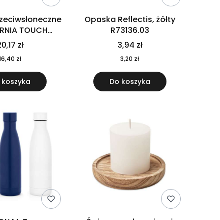
rzeciwsłoneczne
Opaska Reflectis, żółty
ORNIA TOUCH
R73136.03
9617-10
0,17 zł
3,94 zł
16,40 zł
3,20 zł
 koszyka
Do koszyka