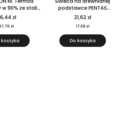
ON M. Termos
Świeca na drewnianej
w 90% ze stali
podstawce PENTAS
j pochodzącej z
MO6282-40
6,44 zł
21,62 zł
u 520 ml 94294
37,76 zł
17,58 zł
 koszyka
Do koszyka