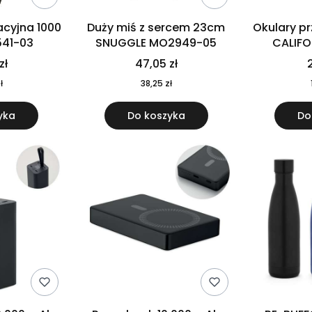
cyjna 1000
Duży miś z sercem 23cm
Okulary p
541-03
SNUGGLE MO2949-05
CALIF
MO
zł
47,05 zł
2
ł
38,25 zł
yka
Do koszyka
Do