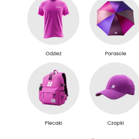
Odzież
Parasole
Plecaki
Czapki