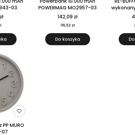
0.000 mAh
Powerbank 10.000 mAh
RE-BUFF
943-03
POWERMAG MO2957-03
wykonany 
nierdzewne
zł
142,09 zł
4
recykling
ł
115,52 zł
yka
Do koszyka
Do
 z PP MURO
-07