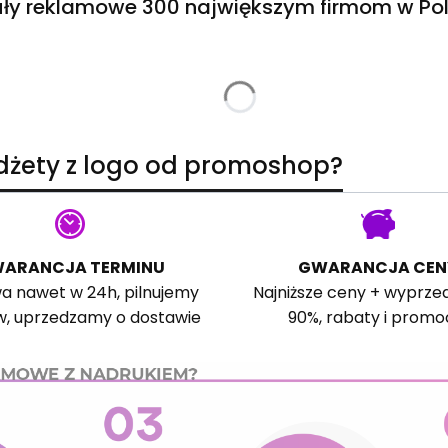
ły reklamowe 300 największym firmom w Pol
adżety z logo od promoshop?
ARANCJA TERMINU
GWARANCJA CEN
a nawet w 24h, pilnujemy
Najniższe ceny + wyprze
w, uprzedzamy o dostawie
90%, rabaty i promo