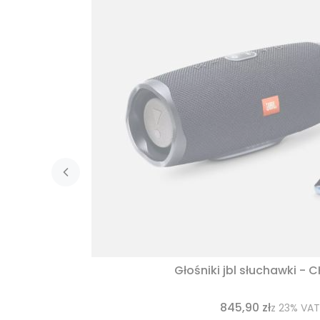
Głośniki jbl słuchawki - 
845,90 zł
z
23%
VAT