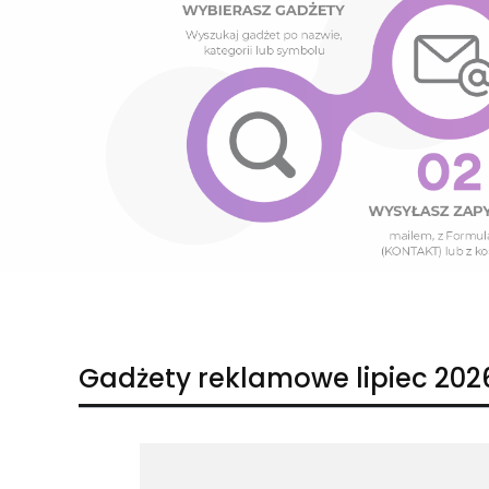
Naciśnij Enter lub spację, aby otworzyć stronę.
Naciśnij Enter lub spację, aby otworzyć stronę.
Gadżety reklamowe lipiec 202