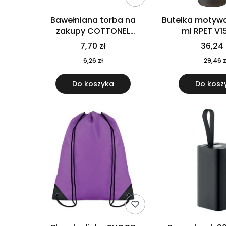
Bawełniana torba na
Butelka motywa
zakupy COTTONEL
ml RPET V1
COLOUR++ MO9846-11
7,70 zł
36,24 
6,26 zł
29,46 z
Do koszyka
Do kosz