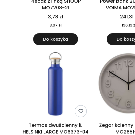
Plecak z linką SHOOP
Power bank 2
MO7208-21
VOIMA MO2
3,78 zł
241,31 
3,07 zł
196,19 z
Do koszyka
Do kosz
Termos dwuścienny 1L
Zegar ścienny
HELSINKI LARGE MO6373-04
MO2851