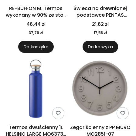
RE-BUFFON M. Termos
Świeca na drewnianej
wykonany w 90% ze stali
podstawce PENTAS
nierdzewnej
MO6282-40
46,44 zł
21,62 zł
pochodzącej z
37,76 zł
17,58 zł
recyklingu 520 ml 94294
Do koszyka
Do koszyka
Termos dwuścienny 1L
Zegar ścienny z PP MURO
HELSINKI LARGE MO6373-
MO2851-07