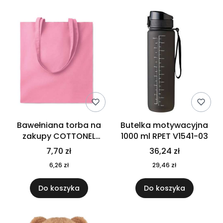
Bawełniana torba na
Butelka motywacyjna
zakupy COTTONEL
1000 ml RPET V1541-03
COLOUR++ MO9846-11
7,70 zł
36,24 zł
6,26 zł
29,46 zł
Do koszyka
Do koszyka