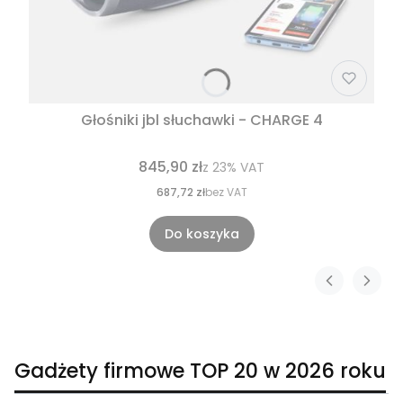
Głośniki jbl słuchawki - CHARGE 4
845,90 zł
z
23%
VAT
687,72 zł
bez VAT
Do koszyka
Gadżety firmowe TOP 20 w 2026 roku