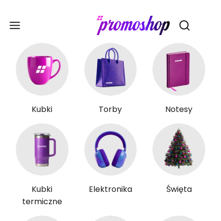
Gadże
Otwórz wy
Kubki
Torby
Notesy
Kubki
Elektronika
Święta
termiczne