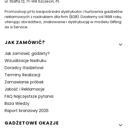
ul. Staffa 12, 71-149 Szczecin, PL
Promoshop.pl to bezpośredni dystrybutor i hurtownia gadżetów
reklamowych z nadrukiem dla firm (B2B). Działamy od 1998 roku,
oferując doradztwo, znakowanie i dystrybucję w modelu Gifting
as a Service.
Linki w stopce
JAK ZAMÓWIĆ?
Jak zamówić gadżety?
Wizualizacje Nadruku
Doradcy Gadżetowi
Terminy Realizacji
Zamawianie próbek
Jakość i Reklamacje
FAQ Najczęstsze pytania
Baza Wiedzy
Raport branżowy 2026
GADŻETOWE OKAZJE