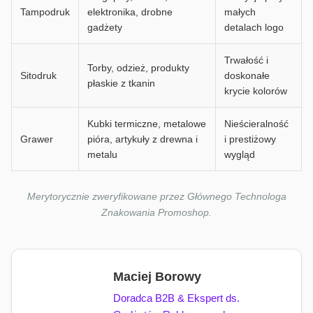
Tampodruk
elektronika, drobne
małych
gadżety
detalach logo
Trwałość i
Torby, odzież, produkty
Sitodruk
doskonałe
płaskie z tkanin
krycie kolorów
Kubki termiczne, metalowe
Nieścieralność
Grawer
pióra, artykuły z drewna i
i prestiżowy
metalu
wygląd
Merytorycznie zweryfikowane przez Głównego Technologa
Znakowania Promoshop.
Maciej Borowy
Doradca B2B & Ekspert ds.