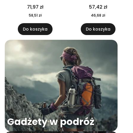
04
71,97 zł
57,42 zł
58,51 zł
46,68 zł
Do koszyka
Do koszyka
Gadżety w podróż