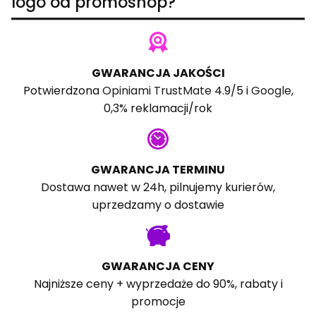
logo od promoshop?
GWARANCJA JAKOŚCI
Potwierdzona
Opiniami TrustMate
4.9/5 i
Google
,
0,3% reklamacji/rok
GWARANCJA TERMINU
Dostawa nawet w 24h, pilnujemy kurierów,
uprzedzamy o dostawie
GWARANCJA CENY
Najniższe ceny + wyprzedaże do 90%, rabaty i
promocje