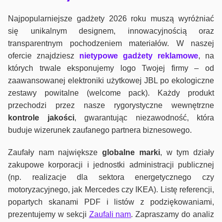
Najpopularniejsze gadżety 2026 roku muszą wyróżniać
się unikalnym designem, innowacyjnością oraz
transparentnym pochodzeniem materiałów. W naszej
ofercie znajdziesz
nietypowe gadżety reklamowe
, na
których trwale eksponujemy logo Twojej firmy – od
zaawansowanej elektroniki użytkowej JBL po ekologiczne
zestawy powitalne (welcome pack). Każdy produkt
przechodzi przez nasze rygorystyczne wewnętrzne
kontrole jako
ści
, gwarantując niezawodność, która
buduje wizerunek zaufanego partnera biznesowego.
Zaufały nam największe
globalne marki
, w tym działy
zakupowe korporacji i jednostki administracji publicznej
(np. realizacje dla sektora energetycznego czy
motoryzacyjnego, jak Mercedes czy IKEA). Listę referencji,
popartych skanami PDF i listów z podziękowaniami,
prezentujemy w sekcji
Zaufali nam
. Zapraszamy do analiz