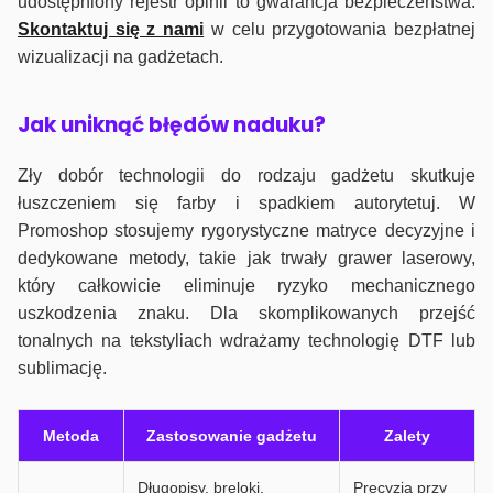
udostępniony rejestr opinii to gwarancja bezpieczeństwa.
Skontaktuj się z nami
w celu przygotowania bezpłatnej
wizualizacji na gadżetach.
J
ak uniknąć błędów naduku?
Zły dobór technologii do rodzaju gadżetu skutkuje
łuszczeniem się farby i spadkiem autorytetuj. W
Promoshop stosujemy rygorystyczne matryce decyzyjne i
dedykowane metody, takie jak trwały grawer laserowy,
który całkowicie eliminuje ryzyko mechanicznego
uszkodzenia znaku. Dla skomplikowanych przejść
tonalnych na tekstyliach wdrażamy technologię DTF lub
sublimację.
Metoda
Zastosowanie gadżetu
Zalety
Długopisy, breloki,
Precyzja przy