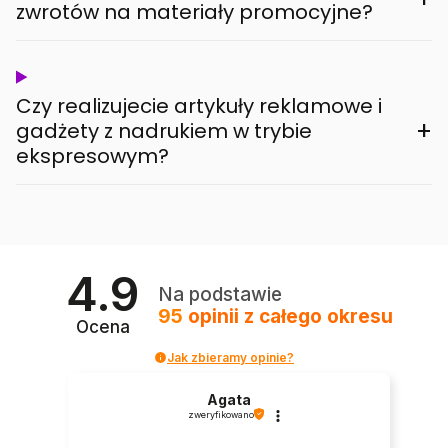
zwrotów na materiały promocyjne?
Czy realizujecie artykuły reklamowe i
+
gadżety z nadrukiem w trybie
ekspresowym?
4.9
Na podstawie
95
opinii
z całego okresu
Ocena
Jak zbieramy opinie?
Agata
zweryfikowano