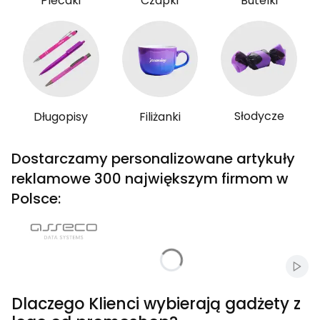
Plecaki
Czapki
Butelki
Słodycze
Długopisy
Filiżanki
Dostarczamy personalizowane artykuły
reklamowe 300 największym firmom w
Polsce:
Włąc
Dlaczego Klienci wybierają gadżety z