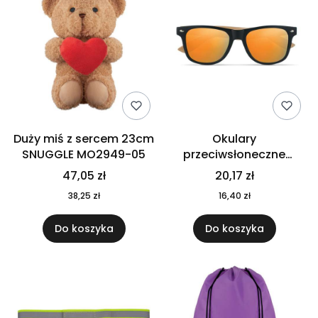
Duży miś z sercem 23cm
Okulary
SNUGGLE MO2949-05
przeciwsłoneczne
CALIFORNIA TOUCH
47,05 zł
20,17 zł
MO9617-10
38,25 zł
16,40 zł
Do koszyka
Do koszyka