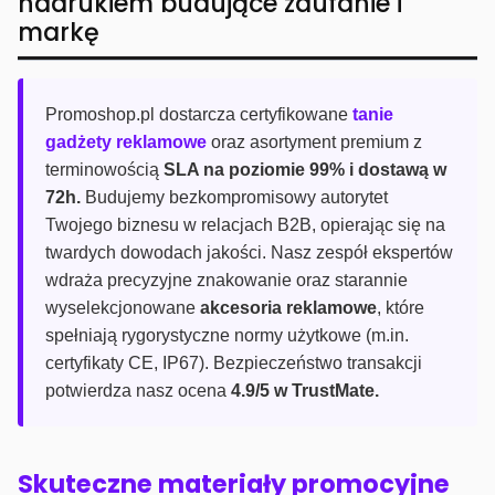
nadrukiem budujące zaufanie i
markę
Promoshop.pl dostarcza certyfikowane
tanie
gadżety reklamowe
oraz asortyment premium z
terminowością
SLA na poziomie 99% i dostawą w
72h.
Budujemy bezkompromisowy autorytet
Twojego biznesu w relacjach B2B, opierając się na
twardych dowodach jakości. Nasz zespół ekspertów
wdraża precyzyjne znakowanie oraz starannie
wyselekcjonowane
akcesoria reklamowe
, które
spełniają rygorystyczne normy użytkowe (m.in.
certyfikaty CE, IP67). Bezpieczeństwo transakcji
potwierdza nasz ocena
4.9/5 w TrustMate.
Skuteczne materiały promocyjne