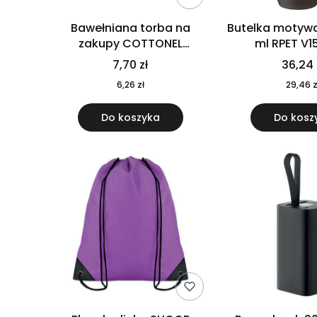
Bawełniana torba na
Butelka motywa
zakupy COTTONEL
ml RPET V1
COLOUR++ MO9846-11
7,70 zł
36,24 
6,26 zł
29,46 z
Do koszyka
Do kosz