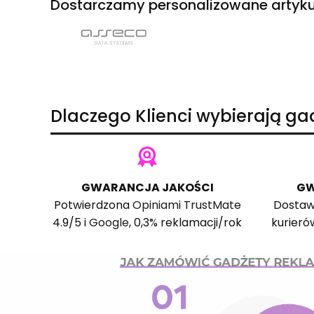
Dostarczamy personalizowane artyku
Dlaczego Klienci wybierają g
GWARANCJA JAKOŚCI
GW
Potwierdzona
Opiniami TrustMate
Dostaw
4.9/5 i
Google
, 0,3% reklamacji/rok
kurieró