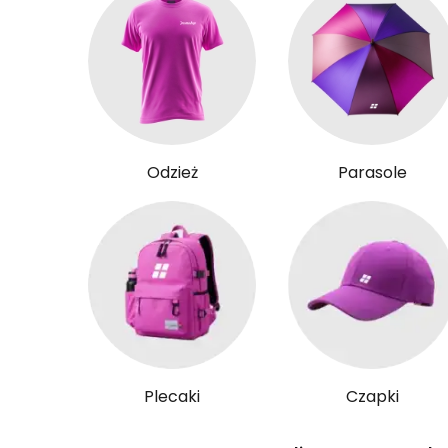
Odzież
Parasole
Plecaki
Czapki