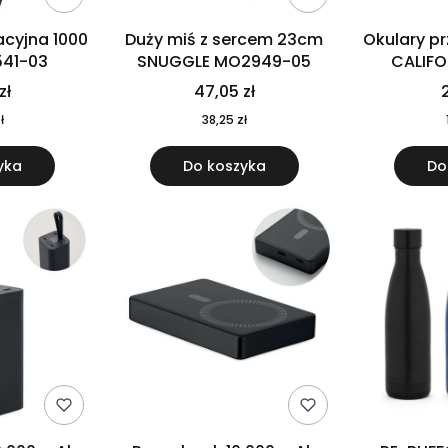
cyjna 1000
Duży miś z sercem 23cm
Okulary p
541-03
SNUGGLE MO2949-05
CALIF
MO
zł
47,05 zł
2
ł
38,25 zł
yka
Do koszyka
Do