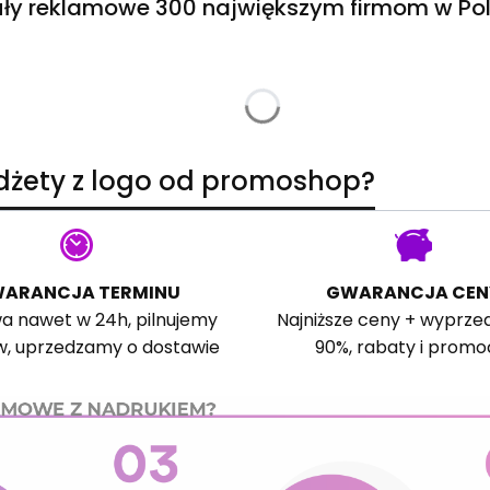
ły reklamowe 300 największym firmom w Pol
adżety z logo od promoshop?
ARANCJA TERMINU
GWARANCJA CEN
a nawet w 24h, pilnujemy
Najniższe ceny + wyprze
w, uprzedzamy o dostawie
90%, rabaty i promo