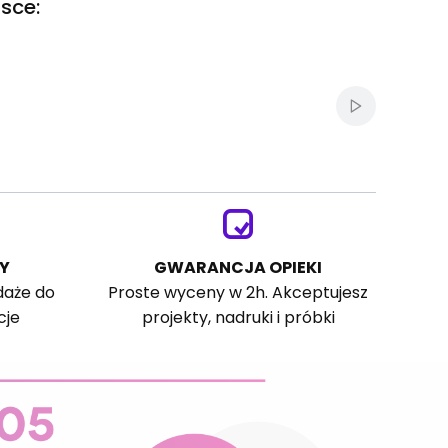
sce:
Włącz autom
Y
GWARANCJA OPIEKI
daże do
Proste wyceny w 2h. Akceptujesz
cje
projekty, nadruki i próbki