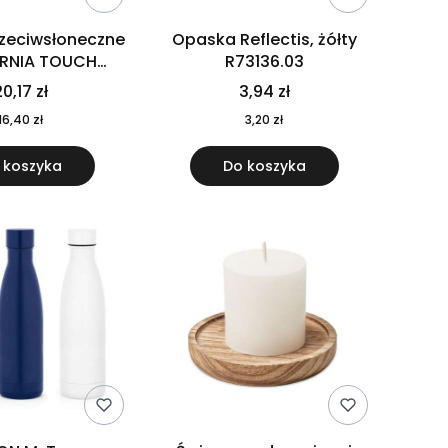
rzeciwsłoneczne
Opaska Reflectis, żółty
ORNIA TOUCH
R73136.03
9617-10
0,17 zł
3,94 zł
16,40 zł
3,20 zł
 koszyka
Do koszyka