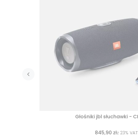
Głośniki jbl słuchawki - 
845,90 zł
z
23%
VAT