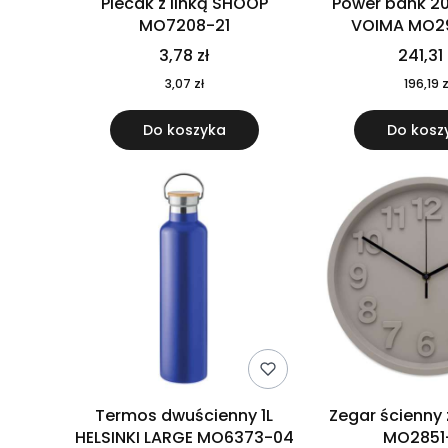
Plecak z linką SHOOP
Power bank 2
MO7208-21
VOIMA MO2
3,78 zł
241,31 
3,07 zł
196,19 z
Do koszyka
Do kosz
Termos dwuścienny 1L
Zegar ścienny
HELSINKI LARGE MO6373-04
MO2851