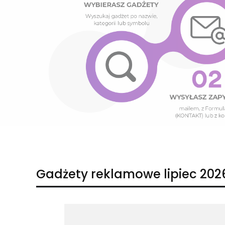
Naciśnij Enter lub spację, aby otworzyć stronę.
Naciśnij Enter lub spację, aby otworzyć stronę.
Gadżety reklamowe lipiec 202