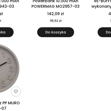
0.000 mAh
Powerbank 10.000 mAh
RE-BUFF
943-03
POWERMAG MO2957-03
wykonany 
nierdzewne
zł
142,09 zł
4
recykling
ł
115,52 zł
yka
Do koszyka
Do
 z PP MURO
-07