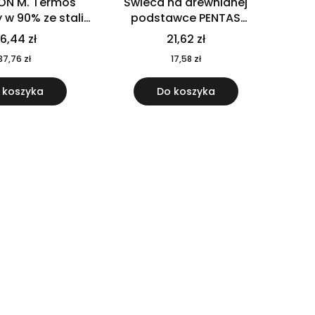
ON M. Termos
Świeca na drewnianej
w 90% ze stali
podstawce PENTAS
j pochodzącej z
MO6282-40
6,44 zł
21,62 zł
u 520 ml 94294
37,76 zł
17,58 zł
 koszyka
Do koszyka