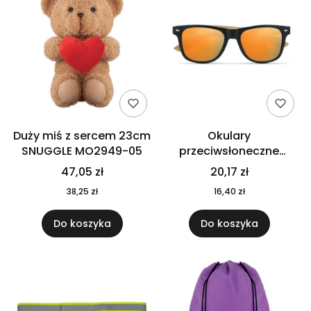
Duży miś z sercem 23cm
Okulary
SNUGGLE MO2949-05
przeciwsłoneczne
CALIFORNIA TOUCH
47,05 zł
20,17 zł
MO9617-10
38,25 zł
16,40 zł
Do koszyka
Do koszyka