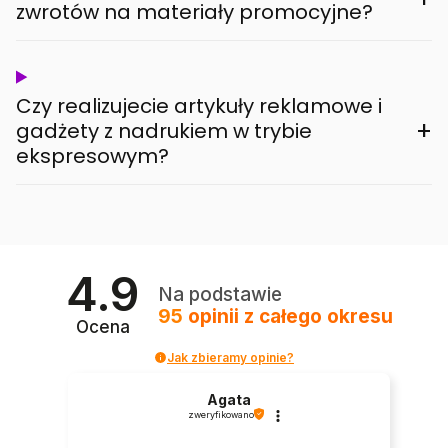
zwrotów na materiały promocyjne?
Czy realizujecie artykuły reklamowe i
+
gadżety z nadrukiem w trybie
ekspresowym?
4.9
Na podstawie
95
opinii
z całego okresu
Ocena
Jak zbieramy opinie?
Agata
zweryfikowano