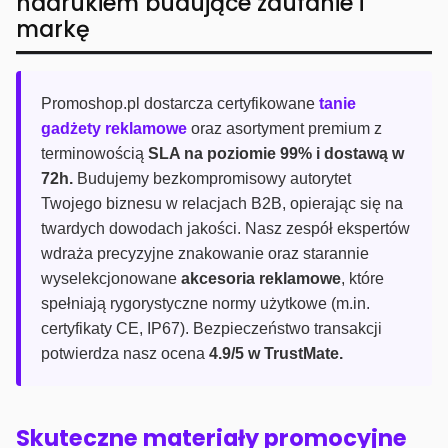
nadrukiem budujące zaufanie i
markę
Promoshop.pl dostarcza certyfikowane
tanie
gadżety reklamowe
oraz asortyment premium z
terminowością
SLA na poziomie 99% i dostawą w
72h.
Budujemy bezkompromisowy autorytet
Twojego biznesu w relacjach B2B, opierając się na
twardych dowodach jakości. Nasz zespół ekspertów
wdraża precyzyjne znakowanie oraz starannie
wyselekcjonowane
akcesoria reklamowe
, które
spełniają rygorystyczne normy użytkowe (m.in.
certyfikaty CE, IP67). Bezpieczeństwo transakcji
potwierdza nasz ocena
4.9/5 w TrustMate.
Skuteczne materiały promocyjne