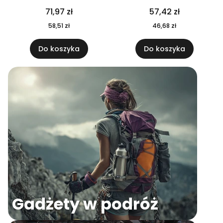
04
71,97 zł
57,42 zł
58,51 zł
46,68 zł
Do koszyka
Do koszyka
Gadżety w podróż