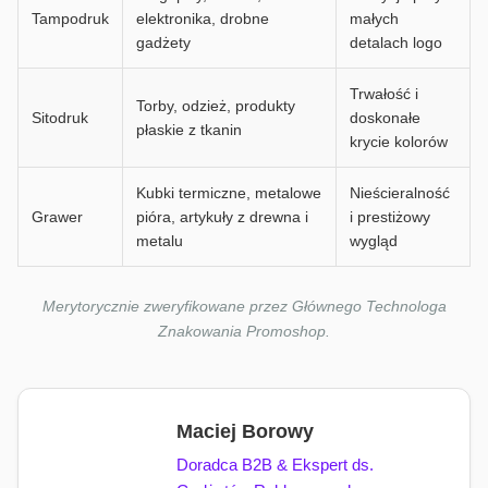
Tampodruk
elektronika, drobne
małych
gadżety
detalach logo
Trwałość i
Torby, odzież, produkty
Sitodruk
doskonałe
płaskie z tkanin
krycie kolorów
Kubki termiczne, metalowe
Nieścieralność
Grawer
pióra, artykuły z drewna i
i prestiżowy
metalu
wygląd
Merytorycznie zweryfikowane przez Głównego Technologa
Znakowania Promoshop.
Maciej Borowy
Doradca B2B & Ekspert ds.