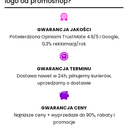
logo od promoshop?
GWARANCJA JAKOŚCI
Potwierdzona
Opiniami TrustMate
4.9/5 i
Google
,
0,3% reklamacji/rok
GWARANCJA TERMINU
Dostawa nawet w 24h, pilnujemy kurierów,
uprzedzamy o dostawie
GWARANCJA CENY
Najniższe ceny + wyprzedaże do 90%, rabaty i
promocje