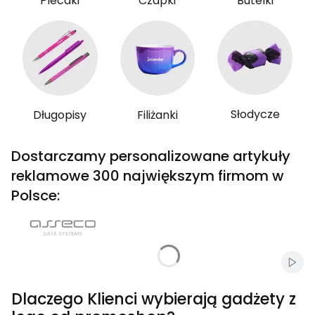
Plecaki
Czapki
Butelki
Słodycze
Długopisy
Filiżanki
Dostarczamy personalizowane artykuły
reklamowe 300 największym firmom w
Polsce:
Włąc
Dlaczego Klienci wybierają gadżety z