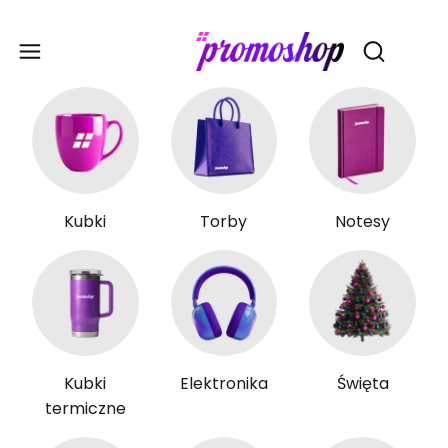
Gadże
Otwórz wy
Kubki
Torby
Notesy
Kubki
Elektronika
Święta
termiczne