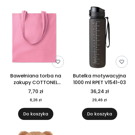
Bawełniana torba na
Butelka motywacyjna
zakupy COTTONEL
1000 ml RPET V1541-03
COLOUR++ MO9846-11
7,70 zł
36,24 zł
6,26 zł
29,46 zł
Do koszyka
Do koszyka