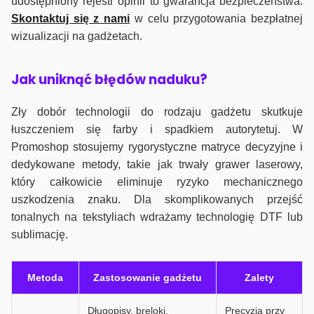
udostępniony rejestr opinii to gwarancja bezpieczeństwa.
Skontaktuj się z nami
w celu przygotowania bezpłatnej
wizualizacji na gadżetach.
J
ak uniknąć błędów naduku?
Zły dobór technologii do rodzaju gadżetu skutkuje
łuszczeniem się farby i spadkiem autorytetuj. W
Promoshop stosujemy rygorystyczne matryce decyzyjne i
dedykowane metody, takie jak trwały grawer laserowy,
który całkowicie eliminuje ryzyko mechanicznego
uszkodzenia znaku. Dla skomplikowanych przejść
tonalnych na tekstyliach wdrażamy technologię DTF lub
sublimację.
Metoda
Zastosowanie gadżetu
Zalety
Długopisy, breloki,
Precyzja przy