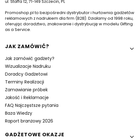
ul. Staffa 12, 71-149 Szczecin, PL
Promoshop.pl to bezpośredni dystrybutor i hurtownia gadżetów
reklamowych z nadrukiem dla firm (B2B). Działamy od 1998 roku,
oferując doradztwo, znakowanie i dystrybucję w modelu Gifting
as a Service.
Linki w stopce
JAK ZAMÓWIĆ?
Jak zamówić gadżety?
Wizualizacje Nadruku
Doradcy Gadżetowi
Terminy Realizacji
Zamawianie próbek
Jakość i Reklamacje
FAQ Najczęstsze pytania
Baza Wiedzy
Raport branżowy 2026
GADŻETOWE OKAZJE