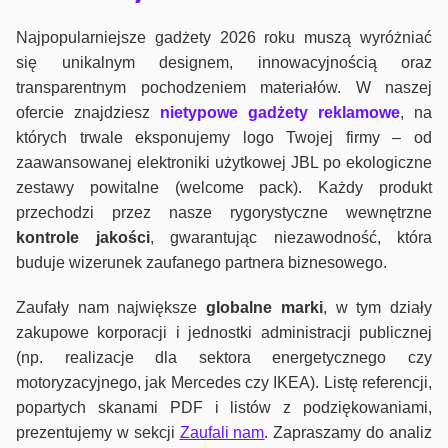
Najpopularniejsze gadżety 2026 roku muszą wyróżniać
się unikalnym designem, innowacyjnością oraz
transparentnym pochodzeniem materiałów. W naszej
ofercie znajdziesz
nietypowe gadżety reklamowe
, na
których trwale eksponujemy logo Twojej firmy – od
zaawansowanej elektroniki użytkowej JBL po ekologiczne
zestawy powitalne (welcome pack). Każdy produkt
przechodzi przez nasze rygorystyczne wewnętrzne
kontrole jako
ści
, gwarantując niezawodność, która
buduje wizerunek zaufanego partnera biznesowego.
Zaufały nam największe
globalne marki
, w tym działy
zakupowe korporacji i jednostki administracji publicznej
(np. realizacje dla sektora energetycznego czy
motoryzacyjnego, jak Mercedes czy IKEA). Listę referencji,
popartych skanami PDF i listów z podziękowaniami,
prezentujemy w sekcji
Zaufali nam
. Zapraszamy do analiz