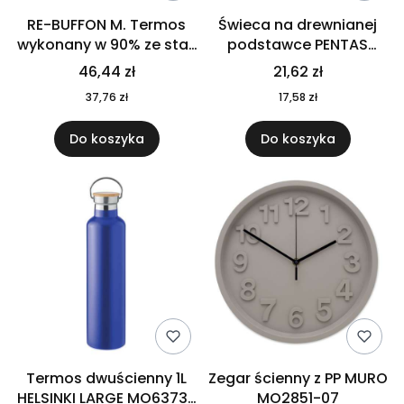
RE-BUFFON M. Termos
Świeca na drewnianej
wykonany w 90% ze stali
podstawce PENTAS
nierdzewnej
MO6282-40
46,44 zł
21,62 zł
pochodzącej z
37,76 zł
17,58 zł
recyklingu 520 ml 94294
Do koszyka
Do koszyka
Termos dwuścienny 1L
Zegar ścienny z PP MURO
HELSINKI LARGE MO6373-
MO2851-07