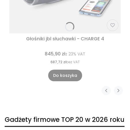
Głośniki jbl słuchawki - CHARGE 4
845,90 zł
z
23%
VAT
687,72 zł
bez VAT
Do koszyka
Gadżety firmowe TOP 20 w 2026 roku