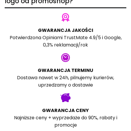
logo od promoshop?
GWARANCJA JAKOŚCI
Potwierdzona
Opiniami TrustMate
4.9/5 i
Google
,
0,3% reklamacji/rok
GWARANCJA TERMINU
Dostawa nawet w 24h, pilnujemy kurierów,
uprzedzamy o dostawie
GWARANCJA CENY
Najniższe ceny + wyprzedaże do 90%, rabaty i
promocje