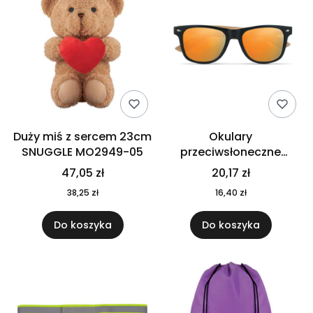
Duży miś z sercem 23cm
Okulary
SNUGGLE MO2949-05
przeciwsłoneczne
CALIFORNIA TOUCH
47,05 zł
20,17 zł
MO9617-10
38,25 zł
16,40 zł
Do koszyka
Do koszyka