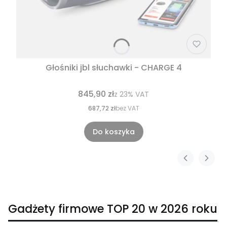
Głośniki jbl słuchawki - CHARGE 4
845,90 zł
z
23%
VAT
687,72 zł
bez VAT
Do koszyka
Gadżety firmowe TOP 20 w 2026 roku