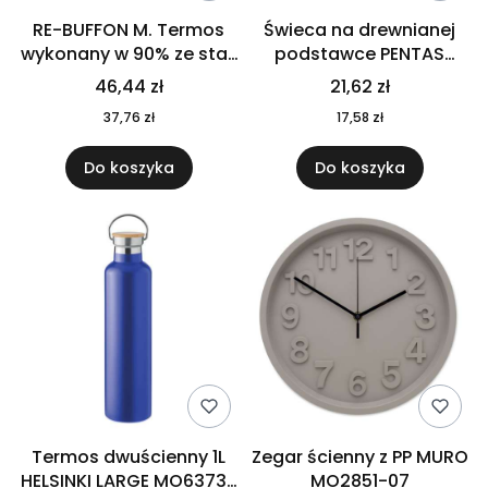
RE-BUFFON M. Termos
Świeca na drewnianej
wykonany w 90% ze stali
podstawce PENTAS
nierdzewnej
MO6282-40
46,44 zł
21,62 zł
pochodzącej z
37,76 zł
17,58 zł
recyklingu 520 ml 94294
Do koszyka
Do koszyka
Termos dwuścienny 1L
Zegar ścienny z PP MURO
HELSINKI LARGE MO6373-
MO2851-07