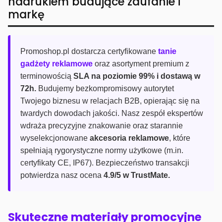
nadrukiem budujące zaufanie i
markę
Promoshop.pl dostarcza certyfikowane
tanie
gadżety reklamowe
oraz asortyment premium z
terminowością
SLA na poziomie 99% i dostawą w
72h.
Budujemy bezkompromisowy autorytet
Twojego biznesu w relacjach B2B, opierając się na
twardych dowodach jakości. Nasz zespół ekspertów
wdraża precyzyjne znakowanie oraz starannie
wyselekcjonowane
akcesoria reklamowe
, które
spełniają rygorystyczne normy użytkowe (m.in.
certyfikaty CE, IP67). Bezpieczeństwo transakcji
potwierdza nasz ocena
4.9/5 w TrustMate.
Skuteczne materiały promocyjne