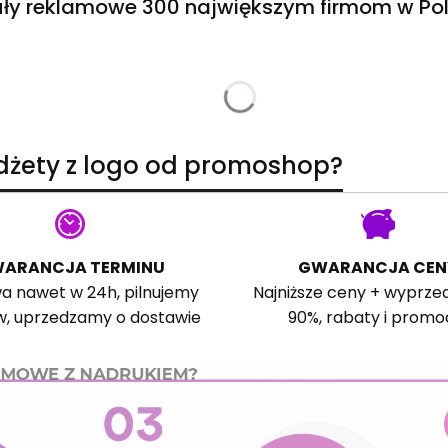
ły reklamowe 300 największym firmom w Pol
adżety z logo od promoshop?
ARANCJA TERMINU
GWARANCJA CEN
a nawet w 24h, pilnujemy
Najniższe ceny + wyprze
w, uprzedzamy o dostawie
90%, rabaty i promo