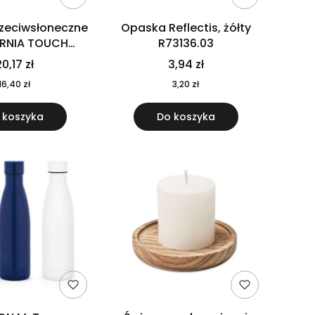
rzeciwsłoneczne
Opaska Reflectis, żółty
ORNIA TOUCH
R73136.03
9617-10
0,17 zł
3,94 zł
16,40 zł
3,20 zł
 koszyka
Do koszyka