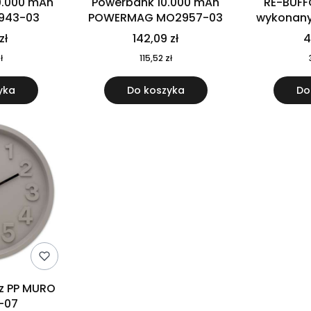
0.000 mAh
Powerbank 10.000 mAh
RE-BUFF
943-03
POWERMAG MO2957-03
wykonany 
nierdzewne
zł
142,09 zł
4
recykling
ł
115,52 zł
yka
Do koszyka
Do
 z PP MURO
-07