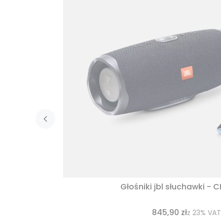
Głośniki jbl słuchawki - 
845,90 zł
z
23%
VAT