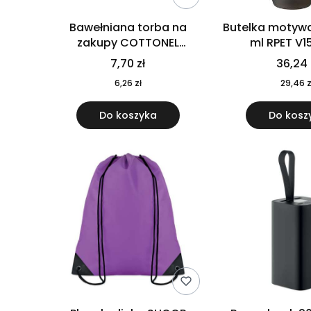
Bawełniana torba na
Butelka motywa
zakupy COTTONEL
ml RPET V1
COLOUR++ MO9846-11
7,70 zł
36,24 
6,26 zł
29,46 z
Do koszyka
Do kosz