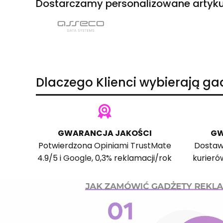
Dostarczamy personalizowane artyku
Dlaczego Klienci wybierają g
GWARANCJA JAKOŚCI
GW
Potwierdzona
Opiniami TrustMate
Dostaw
4.9/5 i
Google
, 0,3% reklamacji/rok
kurieró