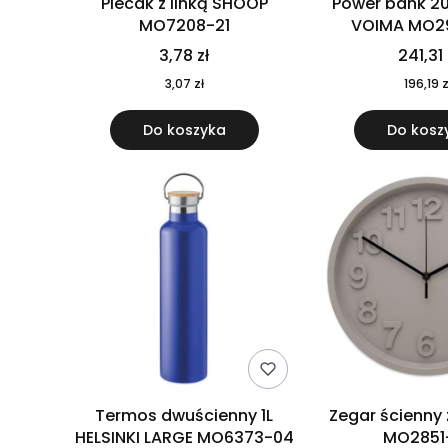
Plecak z linką SHOOP
Power bank 2
MO7208-21
VOIMA MO2
3,78 zł
241,31 
3,07 zł
196,19 z
Do koszyka
Do kosz
Termos dwuścienny 1L
Zegar ścienny
HELSINKI LARGE MO6373-04
MO2851