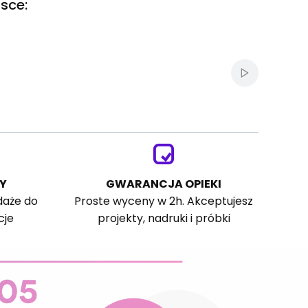
sce:
Włącz autom
Y
GWARANCJA OPIEKI
daże do
Proste wyceny w 2h. Akceptujesz
cje
projekty, nadruki i próbki