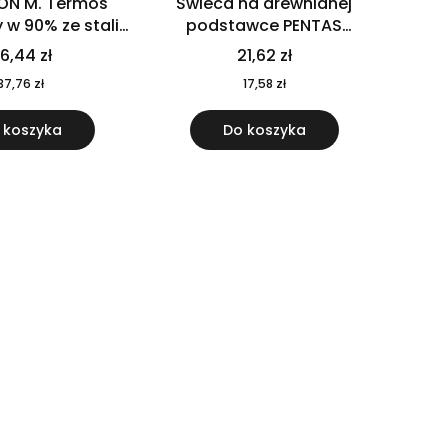
ON M. Termos
Świeca na drewnianej
w 90% ze stali
podstawce PENTAS
j pochodzącej z
MO6282-40
6,44 zł
21,62 zł
u 520 ml 94294
37,76 zł
17,58 zł
 koszyka
Do koszyka