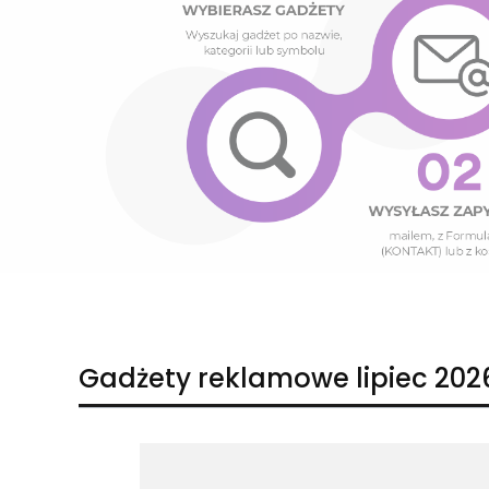
Naciśnij Enter lub spację, aby otworzyć stronę.
Naciśnij Enter lub spację, aby otworzyć stronę.
Gadżety reklamowe lipiec 202