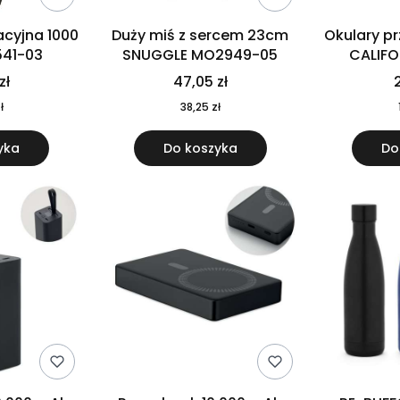
cyjna 1000
Duży miś z sercem 23cm
Okulary p
541-03
SNUGGLE MO2949-05
CALIF
MO
zł
47,05 zł
2
ł
38,25 zł
yka
Do koszyka
Do