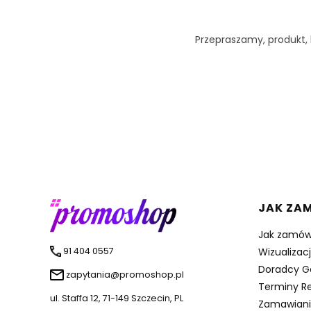
Przepraszamy, produkt, k
Linki 
JAK ZA
Jak zamów
91 404 0557
Wizualizac
Doradcy G
zapytania@promoshop.pl
Terminy Re
ul. Staffa 12, 71-149 Szczecin, PL
Zamawiani