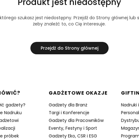
Produkt jest niedostępny
tórego szukasz jest niedostępny. Przejdź do Strony głównej lub s
żeby znaleźć to, co Cię interesuje.
Przejdź do Strony głównej
w stopce
MÓWIĆ?
GADŻETOWE OKAZJE
GIFTI
ić gadżety?
Gadżety dla Branż
Nadruki 
je Nadruku
Targi i Konferencje
Persona
adżetowi
Gadżety dla Pracowników
Dystrybu
alizacji
Eventy, Festyny i Sport
Magazy
e próbek
Gadżety Eko, CSR i ESG
Program