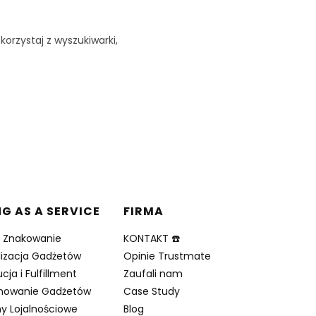
korzystaj z wyszukiwarki,
NG AS A SERVICE
FIRMA
i Znakowanie
KONTAKT ☎️
lizacja Gadżetów
Opinie Trustmate
cja i Fulfillment
Zaufali nam
nowanie Gadżetów
Case Study
y Lojalnościowe
Blog