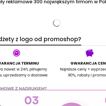
ły reklamowe 300 największym firmom w Pol
adżety z logo od promoshop?
ARANCJA TERMINU
GWARANCJA CEN
a nawet w 24h, pilnujemy
Najniższe ceny + wyprze
w, uprzedzamy o dostawie
90%, rabaty i promo