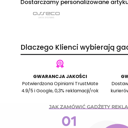
Dostarczamy personalizowane artyku
Dlaczego Klienci wybierają g
GWARANCJA JAKOŚCI
GW
Potwierdzona
Opiniami TrustMate
Dostaw
4.9/5 i
Google
, 0,3% reklamacji/rok
kurieró