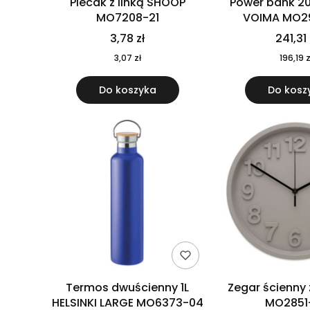
Plecak z linką SHOOP
Power bank 2
MO7208-21
VOIMA MO2
3,78 zł
241,31 
3,07 zł
196,19 z
Do koszyka
Do kosz
Termos dwuścienny 1L
Zegar ścienny
HELSINKI LARGE MO6373-04
MO2851