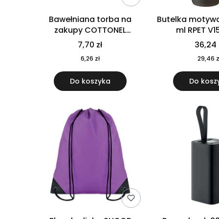
Bawełniana torba na
Butelka motywa
zakupy COTTONEL
ml RPET V1
COLOUR++ MO9846-11
7,70 zł
36,24 
6,26 zł
29,46 z
Do koszyka
Do kosz