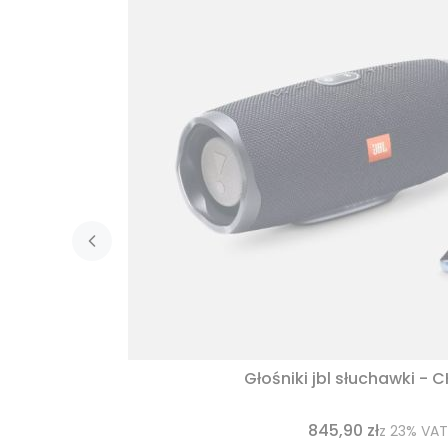
Głośniki jbl słuchawki - 
845,90 zł
z
23%
VAT