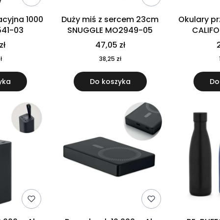
cyjna 1000
Duży miś z sercem 23cm
Okulary p
541-03
SNUGGLE MO2949-05
CALIF
MO
zł
47,05 zł
2
ł
38,25 zł
yka
Do koszyka
Do