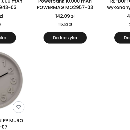
0.000 mAh
Powerbank 10.000 mAh
RE-BUFF
943-03
POWERMAG MO2957-03
wykonany 
nierdzewne
zł
142,09 zł
4
recykling
ł
115,52 zł
yka
Do koszyka
Do
 z PP MURO
-07