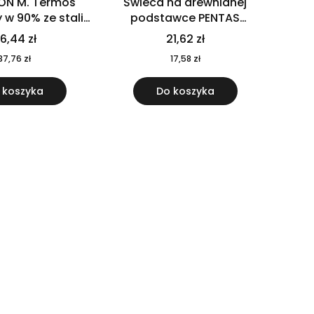
ON M. Termos
Świeca na drewnianej
w 90% ze stali
podstawce PENTAS
j pochodzącej z
MO6282-40
6,44 zł
21,62 zł
u 520 ml 94294
37,76 zł
17,58 zł
 koszyka
Do koszyka