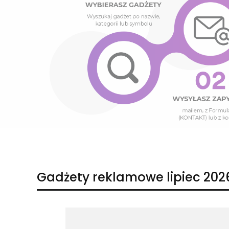
Naciśnij Enter lub spację, aby otworzyć stronę.
Naciśnij Enter lub spację, aby otworzyć stronę.
Gadżety reklamowe lipiec 202