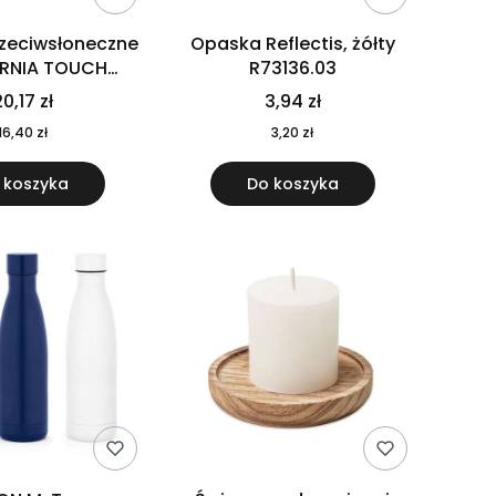
rzeciwsłoneczne
Opaska Reflectis, żółty
ORNIA TOUCH
R73136.03
9617-10
0,17 zł
3,94 zł
16,40 zł
3,20 zł
 koszyka
Do koszyka