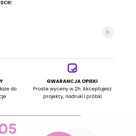
sce:
Włącz autom
Y
GWARANCJA OPIEKI
daże do
Proste wyceny w 2h. Akceptujesz
cje
projekty, nadruki i próbki