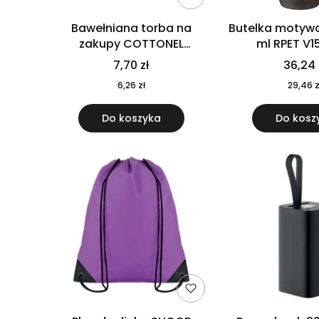
Bawełniana torba na
Butelka motywa
zakupy COTTONEL
ml RPET V1
COLOUR++ MO9846-11
7,70 zł
36,24 
6,26 zł
29,46 z
Do koszyka
Do kosz