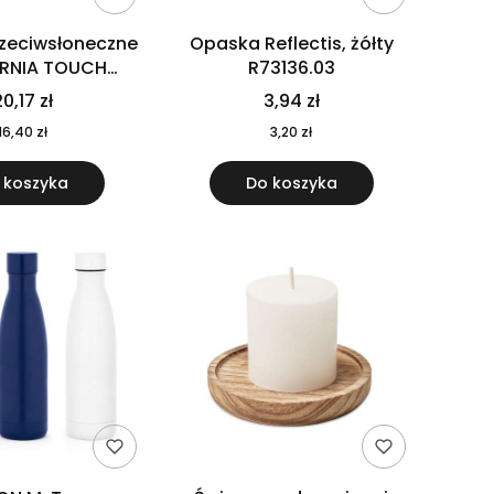
rzeciwsłoneczne
Opaska Reflectis, żółty
ORNIA TOUCH
R73136.03
9617-10
0,17 zł
3,94 zł
16,40 zł
3,20 zł
 koszyka
Do koszyka