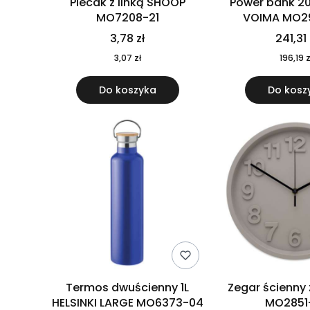
Plecak z linką SHOOP
Power bank 2
MO7208-21
VOIMA MO2
3,78 zł
241,31 
3,07 zł
196,19 z
Do koszyka
Do kosz
Termos dwuścienny 1L
Zegar ścienny
HELSINKI LARGE MO6373-04
MO2851