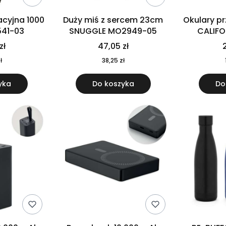
cyjna 1000
Duży miś z sercem 23cm
Okulary p
541-03
SNUGGLE MO2949-05
CALIF
MO
zł
47,05 zł
2
ł
38,25 zł
yka
Do koszyka
Do