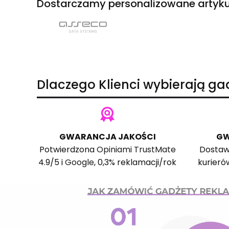
Dostarczamy personalizowane artyku
Dlaczego Klienci wybierają g
GWARANCJA JAKOŚCI
GW
Potwierdzona
Opiniami TrustMate
Dostaw
4.9/5 i
Google
, 0,3% reklamacji/rok
kurieró