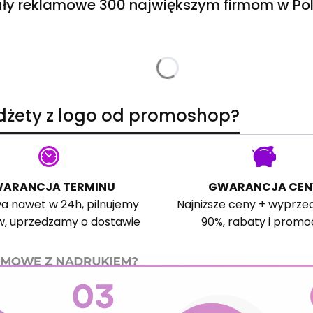
ły reklamowe 300 największym firmom w Pol
adżety z logo od promoshop?
ARANCJA TERMINU
GWARANCJA CEN
a nawet w 24h, pilnujemy
Najniższe ceny + wyprze
w, uprzedzamy o dostawie
90%, rabaty i promo