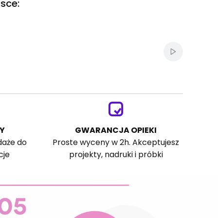
sce:
Włącz autom
Y
GWARANCJA OPIEKI
daże do
Proste wyceny w 2h. Akceptujesz
cje
projekty, nadruki i próbki