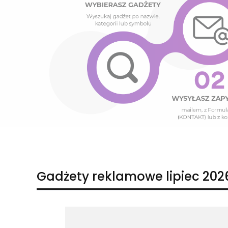
Naciśnij Enter lub spację, aby otworzyć stronę.
Naciśnij Enter lub spację, aby otworzyć stronę.
Gadżety reklamowe lipiec 202