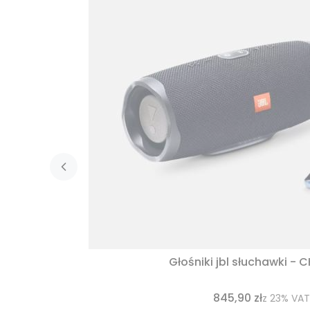
Głośniki jbl słuchawki - 
845,90 zł
z
23%
VAT