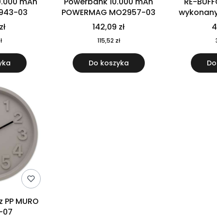
0.000 mAh
Powerbank 10.000 mAh
RE-BUFF
943-03
POWERMAG MO2957-03
wykonany 
nierdzewne
zł
142,09 zł
4
recykling
ł
115,52 zł
yka
Do koszyka
Do
 z PP MURO
-07