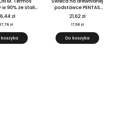
ON M. Termos
Świeca na drewnianej
w 90% ze stali
podstawce PENTAS
j pochodzącej z
MO6282-40
6,44 zł
21,62 zł
u 520 ml 94294
37,76 zł
17,58 zł
 koszyka
Do koszyka