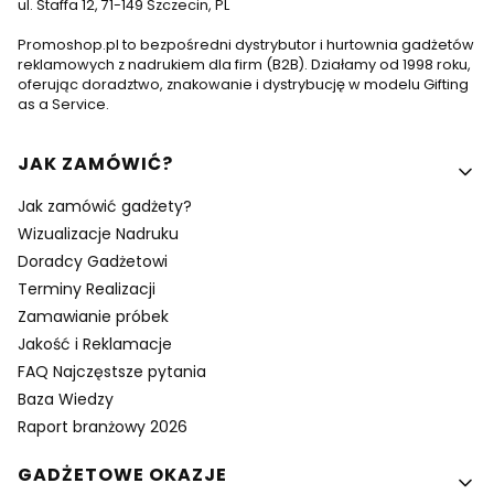
ul. Staffa 12, 71-149 Szczecin, PL
Promoshop.pl to bezpośredni dystrybutor i hurtownia gadżetów
reklamowych z nadrukiem dla firm (B2B). Działamy od 1998 roku,
oferując doradztwo, znakowanie i dystrybucję w modelu Gifting
as a Service.
Linki w stopce
JAK ZAMÓWIĆ?
Jak zamówić gadżety?
Wizualizacje Nadruku
Doradcy Gadżetowi
Terminy Realizacji
Zamawianie próbek
Jakość i Reklamacje
FAQ Najczęstsze pytania
Baza Wiedzy
Raport branżowy 2026
GADŻETOWE OKAZJE