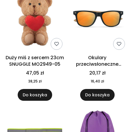
Duży miś z sercem 23cm
Okulary
SNUGGLE MO2949-05
przeciwsłoneczne
CALIFORNIA TOUCH
47,05 zł
20,17 zł
MO9617-10
38,25 zł
16,40 zł
Do koszyka
Do koszyka