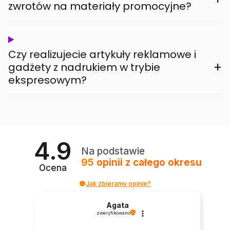
zwrotów na materiały promocyjne?
Czy realizujecie artykuły reklamowe i
+
gadżety z nadrukiem w trybie
ekspresowym?
4.9
Na podstawie
95
opinii
z całego okresu
Ocena
Jak zbieramy opinie?
Agata
zweryfikowano