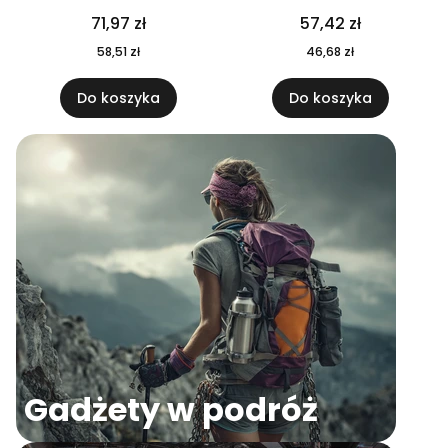
04
71,97 zł
57,42 zł
58,51 zł
46,68 zł
Do koszyka
Do koszyka
Gadżety w podróż