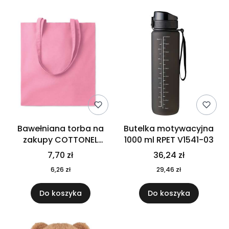
Bawełniana torba na
Butelka motywacyjna
zakupy COTTONEL
1000 ml RPET V1541-03
COLOUR++ MO9846-11
7,70 zł
36,24 zł
6,26 zł
29,46 zł
Do koszyka
Do koszyka