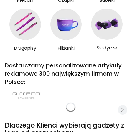
Plecaki
Czapki
Butelki
Słodycze
Długopisy
Filiżanki
Dostarczamy personalizowane artykuły
reklamowe 300 największym firmom w
Polsce:
Włąc
Dlaczego Klienci wybierają gadżety z