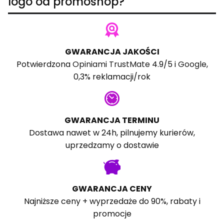
logo od promoshop?
GWARANCJA JAKOŚCI
Potwierdzona
Opiniami TrustMate
4.9/5 i
Google
,
0,3% reklamacji/rok
GWARANCJA TERMINU
Dostawa nawet w 24h, pilnujemy kurierów,
uprzedzamy o dostawie
GWARANCJA CENY
Najniższe ceny + wyprzedaże do 90%, rabaty i
promocje