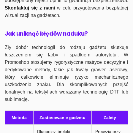
udostępniony rejestr opinii to gwarancja bezpieczeństwa.
Skontaktuj się z nami
w celu przygotowania bezpłatnej
wizualizacji na gadżetach.
J
ak uniknąć błędów naduku?
Zły dobór technologii do rodzaju gadżetu skutkuje
łuszczeniem się farby i spadkiem autorytetuj. W
Promoshop stosujemy rygorystyczne matryce decyzyjne i
dedykowane metody, takie jak trwały grawer laserowy,
który całkowicie eliminuje ryzyko mechanicznego
uszkodzenia znaku. Dla skomplikowanych przejść
tonalnych na tekstyliach wdrażamy technologię DTF lub
sublimację.
Metoda
Zastosowanie gadżetu
Zalety
Długopisy, breloki,
Precyzja przy