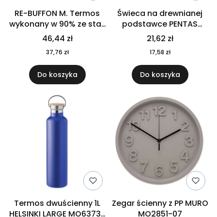
RE-BUFFON M. Termos
Świeca na drewnianej
wykonany w 90% ze stali
podstawce PENTAS
nierdzewnej
MO6282-40
46,44 zł
21,62 zł
pochodzącej z
37,76 zł
17,58 zł
recyklingu 520 ml 94294
Do koszyka
Do koszyka
Termos dwuścienny 1L
Zegar ścienny z PP MURO
HELSINKI LARGE MO6373-
MO2851-07