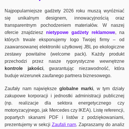
Najpopularniejsze gadżety 2026 roku muszą wyróżniać
się unikalnym designem, innowacyjnością oraz
transparentnym pochodzeniem materiałów. W naszej
ofercie znajdziesz
nietypowe gadżety reklamowe
, na
których trwale eksponujemy logo Twojej firmy – od
zaawansowanej elektroniki użytkowej JBL po ekologiczne
zestawy powitalne (welcome pack). Każdy produkt
przechodzi przez nasze rygorystyczne wewnętrzne
kontrole jako
ści
, gwarantując niezawodność, która
buduje wizerunek zaufanego partnera biznesowego.
Zaufały nam największe
globalne marki
, w tym działy
zakupowe korporacji i jednostki administracji publicznej
(np. realizacje dla sektora energetycznego czy
motoryzacyjnego, jak Mercedes czy IKEA). Listę referencji,
popartych skanami PDF i listów z podziękowaniami,
prezentujemy w sekcji
Zaufali nam
. Zapraszamy do analiz