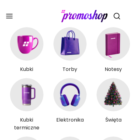
Gadże
Otwórz wy
Kubki
Torby
Notesy
Kubki
Elektronika
Święta
termiczne