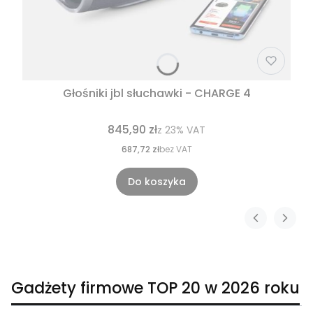
Głośniki jbl słuchawki - CHARGE 4
845,90 zł
z
23%
VAT
687,72 zł
bez VAT
Do koszyka
Gadżety firmowe TOP 20 w 2026 roku