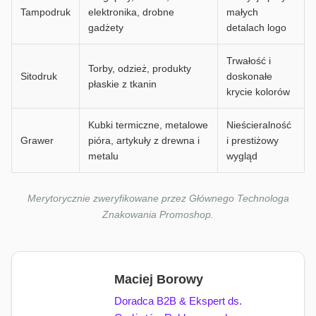
Tampodruk
elektronika, drobne
małych
gadżety
detalach logo
Trwałość i
Torby, odzież, produkty
Sitodruk
doskonałe
płaskie z tkanin
krycie kolorów
Kubki termiczne, metalowe
Nieścieralność
Grawer
pióra, artykuły z drewna i
i prestiżowy
metalu
wygląd
Merytorycznie zweryfikowane przez Głównego Technologa
Znakowania Promoshop.
Maciej Borowy
Doradca B2B & Ekspert ds.