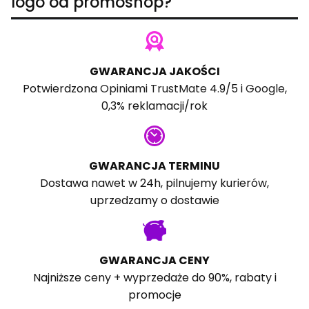
logo od promoshop?
GWARANCJA JAKOŚCI
Potwierdzona
Opiniami TrustMate
4.9/5 i
Google
,
0,3% reklamacji/rok
GWARANCJA TERMINU
Dostawa nawet w 24h, pilnujemy kurierów,
uprzedzamy o dostawie
GWARANCJA CENY
Najniższe ceny + wyprzedaże do 90%, rabaty i
promocje