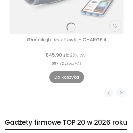
Głośniki jbl słuchawki - CHARGE 4
845,90 zł
z
23%
VAT
687,72 zł
bez VAT
Do koszyka
Gadżety firmowe TOP 20 w 2026 roku