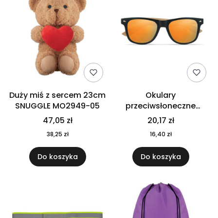
Duży miś z sercem 23cm
Okulary
SNUGGLE MO2949-05
przeciwsłoneczne
CALIFORNIA TOUCH
47,05 zł
20,17 zł
MO9617-10
38,25 zł
16,40 zł
Do koszyka
Do koszyka