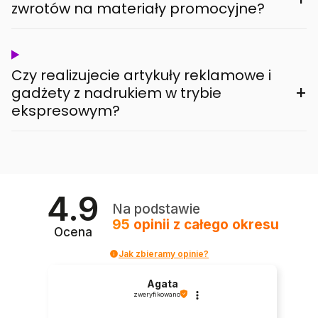
zwrotów na materiały promocyjne?
Czy realizujecie artykuły reklamowe i
+
gadżety z nadrukiem w trybie
ekspresowym?
4.9
Na podstawie
95
opinii
z całego okresu
Ocena
Jak zbieramy opinie?
Agata
zweryfikowano