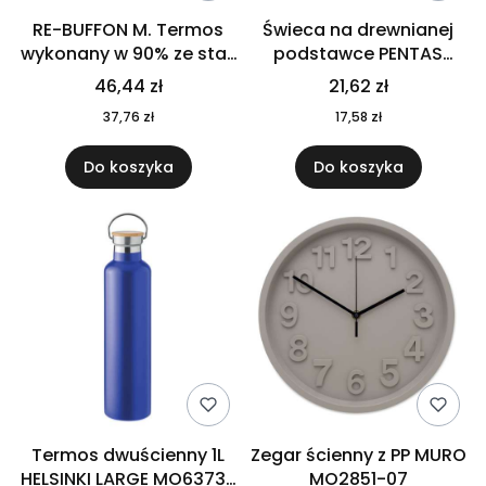
RE-BUFFON M. Termos
Świeca na drewnianej
wykonany w 90% ze stali
podstawce PENTAS
nierdzewnej
MO6282-40
46,44 zł
21,62 zł
pochodzącej z
37,76 zł
17,58 zł
recyklingu 520 ml 94294
Do koszyka
Do koszyka
Termos dwuścienny 1L
Zegar ścienny z PP MURO
HELSINKI LARGE MO6373-
MO2851-07