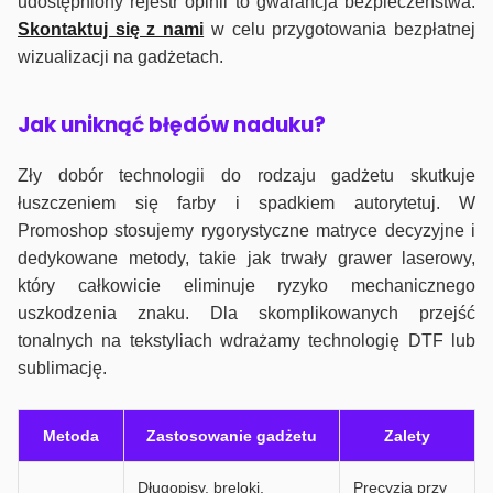
udostępniony rejestr opinii to gwarancja bezpieczeństwa.
Skontaktuj się z nami
w celu przygotowania bezpłatnej
wizualizacji na gadżetach.
J
ak uniknąć błędów naduku?
Zły dobór technologii do rodzaju gadżetu skutkuje
łuszczeniem się farby i spadkiem autorytetuj. W
Promoshop stosujemy rygorystyczne matryce decyzyjne i
dedykowane metody, takie jak trwały grawer laserowy,
który całkowicie eliminuje ryzyko mechanicznego
uszkodzenia znaku. Dla skomplikowanych przejść
tonalnych na tekstyliach wdrażamy technologię DTF lub
sublimację.
Metoda
Zastosowanie gadżetu
Zalety
Długopisy, breloki,
Precyzja przy