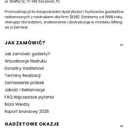
ul. Staffa 12, 71-149 Szczecin, PL
Promoshop.pl to bezpośredni dystrybutor i hurtownia gadżetów
reklamowych z nadrukiem dla firm (B2B). Działamy od 1998 roku,
oferując doradztwo, znakowanie i dystrybucję w modelu Gifting
as a Service.
Linki w stopce
JAK ZAMÓWIĆ?
Jak zamówić gadżety?
Wizualizacje Nadruku
Doradcy Gadżetowi
Terminy Realizacji
Zamawianie próbek
Jakość i Reklamacje
FAQ Najczęstsze pytania
Baza Wiedzy
Raport branżowy 2026
GADŻETOWE OKAZJE