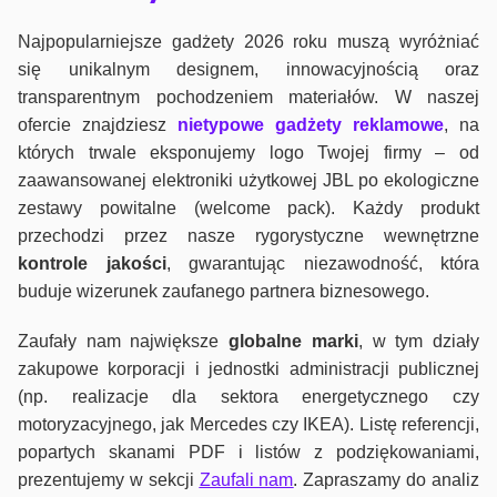
Najpopularniejsze gadżety 2026 roku muszą wyróżniać
się unikalnym designem, innowacyjnością oraz
transparentnym pochodzeniem materiałów. W naszej
ofercie znajdziesz
nietypowe gadżety reklamowe
, na
których trwale eksponujemy logo Twojej firmy – od
zaawansowanej elektroniki użytkowej JBL po ekologiczne
zestawy powitalne (welcome pack). Każdy produkt
przechodzi przez nasze rygorystyczne wewnętrzne
kontrole jako
ści
, gwarantując niezawodność, która
buduje wizerunek zaufanego partnera biznesowego.
Zaufały nam największe
globalne marki
, w tym działy
zakupowe korporacji i jednostki administracji publicznej
(np. realizacje dla sektora energetycznego czy
motoryzacyjnego, jak Mercedes czy IKEA). Listę referencji,
popartych skanami PDF i listów z podziękowaniami,
prezentujemy w sekcji
Zaufali nam
. Zapraszamy do analiz