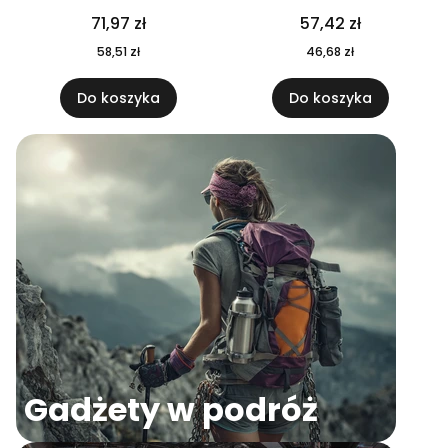
04
71,97 zł
57,42 zł
58,51 zł
46,68 zł
Do koszyka
Do koszyka
Gadżety w podróż