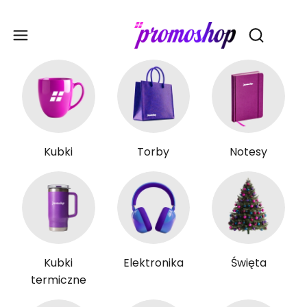
Gadże
Otwórz wy
Kubki
Torby
Notesy
Kubki
Elektronika
Święta
termiczne