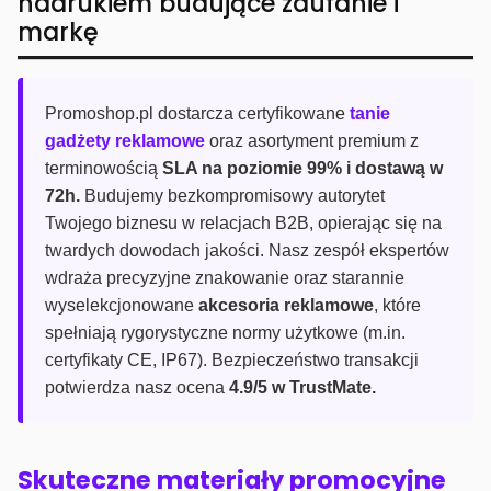
nadrukiem budujące zaufanie i
markę
Promoshop.pl dostarcza certyfikowane
tanie
gadżety reklamowe
oraz asortyment premium z
terminowością
SLA na poziomie 99% i dostawą w
72h.
Budujemy bezkompromisowy autorytet
Twojego biznesu w relacjach B2B, opierając się na
twardych dowodach jakości. Nasz zespół ekspertów
wdraża precyzyjne znakowanie oraz starannie
wyselekcjonowane
akcesoria reklamowe
, które
spełniają rygorystyczne normy użytkowe (m.in.
certyfikaty CE, IP67). Bezpieczeństwo transakcji
potwierdza nasz ocena
4.9/5 w TrustMate.
Skuteczne materiały promocyjne