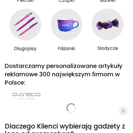
Plecaki
Czapki
Butelki
Słodycze
Długopisy
Filiżanki
Dostarczamy personalizowane artykuły
reklamowe 300 największym firmom w
Polsce:
Włąc
Dlaczego Klienci wybierają gadżety z