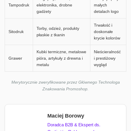
Tampodruk
elektronika, drobne
małych
gadżety
detalach logo
Trwałość i
Torby, odzież, produkty
Sitodruk
doskonałe
płaskie z tkanin
krycie kolorów
Kubki termiczne, metalowe
Nieścieralność
Grawer
pióra, artykuły z drewna i
i prestiżowy
metalu
wygląd
Merytorycznie zweryfikowane przez Głównego Technologa
Znakowania Promoshop.
Maciej Borowy
Doradca B2B & Ekspert ds.