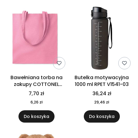
Bawełniana torba na
Butelka motywacyjna
zakupy COTTONEL
1000 ml RPET V1541-03
COLOUR++ MO9846-11
7,70 zł
36,24 zł
6,26 zł
29,46 zł
Do koszyka
Do koszyka