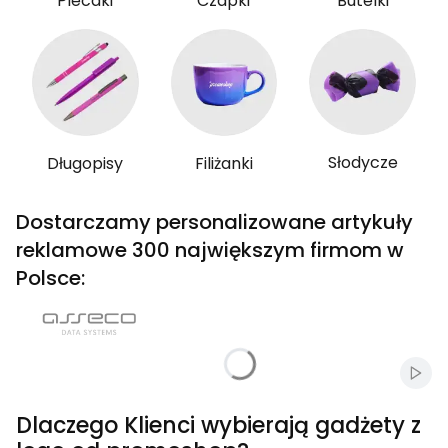
Plecaki
Czapki
Butelki
Słodycze
Długopisy
Filiżanki
Dostarczamy personalizowane artykuły
reklamowe 300 największym firmom w
Polsce:
Włąc
Dlaczego Klienci wybierają gadżety z