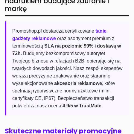
nadrukiem budujące zaufanie i
markę
Promoshop.pl dostarcza certyfikowane
tanie
gadżety reklamowe
oraz asortyment premium z
terminowością
SLA na poziomie 99% i dostawą w
72h.
Budujemy bezkompromisowy autorytet
Twojego biznesu w relacjach B2B, opierając się na
twardych dowodach jakości. Nasz zespół ekspertów
wdraża precyzyjne znakowanie oraz starannie
wyselekcjonowane
akcesoria reklamowe
, które
spełniają rygorystyczne normy użytkowe (m.in.
certyfikaty CE, IP67). Bezpieczeństwo transakcji
potwierdza nasz ocena
4.9/5 w TrustMate.
Skuteczne materiały promocyjne