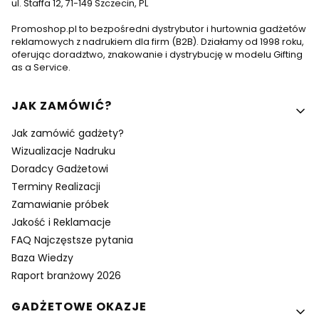
ul. Staffa 12, 71-149 Szczecin, PL
Promoshop.pl to bezpośredni dystrybutor i hurtownia gadżetów
reklamowych z nadrukiem dla firm (B2B). Działamy od 1998 roku,
oferując doradztwo, znakowanie i dystrybucję w modelu Gifting
as a Service.
Linki w stopce
JAK ZAMÓWIĆ?
Jak zamówić gadżety?
Wizualizacje Nadruku
Doradcy Gadżetowi
Terminy Realizacji
Zamawianie próbek
Jakość i Reklamacje
FAQ Najczęstsze pytania
Baza Wiedzy
Raport branżowy 2026
GADŻETOWE OKAZJE