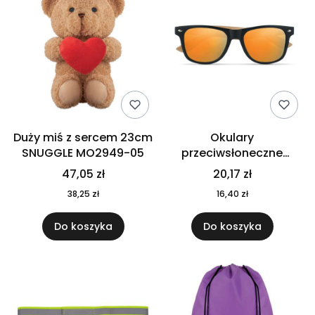
Duży miś z sercem 23cm
Okulary
SNUGGLE MO2949-05
przeciwsłoneczne
CALIFORNIA TOUCH
47,05 zł
20,17 zł
MO9617-10
38,25 zł
16,40 zł
Do koszyka
Do koszyka