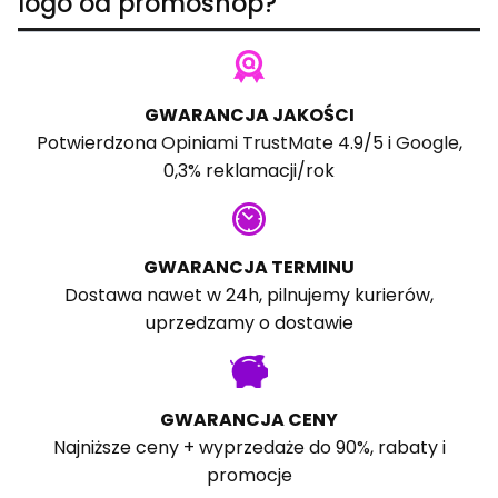
logo od promoshop?
GWARANCJA JAKOŚCI
Potwierdzona
Opiniami TrustMate
4.9/5 i
Google
,
0,3% reklamacji/rok
GWARANCJA TERMINU
Dostawa nawet w 24h, pilnujemy kurierów,
uprzedzamy o dostawie
GWARANCJA CENY
Najniższe ceny + wyprzedaże do 90%, rabaty i
promocje