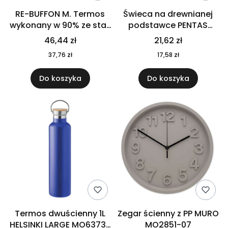
RE-BUFFON M. Termos
Świeca na drewnianej
wykonany w 90% ze stali
podstawce PENTAS
nierdzewnej
MO6282-40
46,44 zł
21,62 zł
pochodzącej z
37,76 zł
17,58 zł
recyklingu 520 ml 94294
Do koszyka
Do koszyka
Termos dwuścienny 1L
Zegar ścienny z PP MURO
HELSINKI LARGE MO6373-
MO2851-07