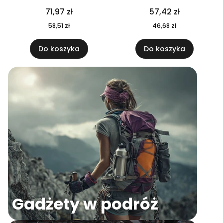
04
71,97 zł
57,42 zł
58,51 zł
46,68 zł
Do koszyka
Do koszyka
Gadżety w podróż