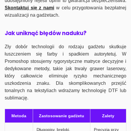
udostępniony rejestr opinii to gwarancja bezpieczeństwa.
Skontaktuj się z nami
w celu przygotowania bezpłatnej
wizualizacji na gadżetach.
J
ak uniknąć błędów naduku?
Zły dobór technologii do rodzaju gadżetu skutkuje
łuszczeniem się farby i spadkiem autorytetuj. W
Promoshop stosujemy rygorystyczne matryce decyzyjne i
dedykowane metody, takie jak trwały grawer laserowy,
który całkowicie eliminuje ryzyko mechanicznego
uszkodzenia znaku. Dla skomplikowanych przejść
tonalnych na tekstyliach wdrażamy technologię DTF lub
sublimację.
Metoda
Zastosowanie gadżetu
Zalety
Długopisy, breloki,
Precyzja przy