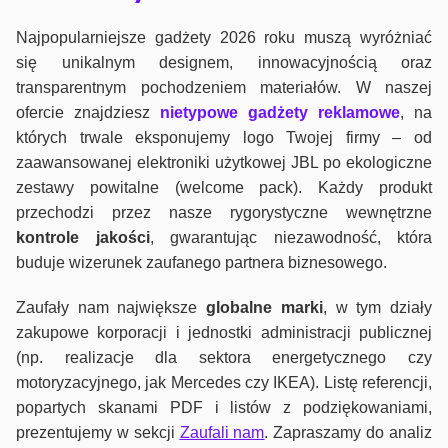
Najpopularniejsze gadżety 2026 roku muszą wyróżniać
się unikalnym designem, innowacyjnością oraz
transparentnym pochodzeniem materiałów. W naszej
ofercie znajdziesz
nietypowe gadżety reklamowe
, na
których trwale eksponujemy logo Twojej firmy – od
zaawansowanej elektroniki użytkowej JBL po ekologiczne
zestawy powitalne (welcome pack). Każdy produkt
przechodzi przez nasze rygorystyczne wewnętrzne
kontrole jako
ści
, gwarantując niezawodność, która
buduje wizerunek zaufanego partnera biznesowego.
Zaufały nam największe
globalne marki
, w tym działy
zakupowe korporacji i jednostki administracji publicznej
(np. realizacje dla sektora energetycznego czy
motoryzacyjnego, jak Mercedes czy IKEA). Listę referencji,
popartych skanami PDF i listów z podziękowaniami,
prezentujemy w sekcji
Zaufali nam
. Zapraszamy do analiz