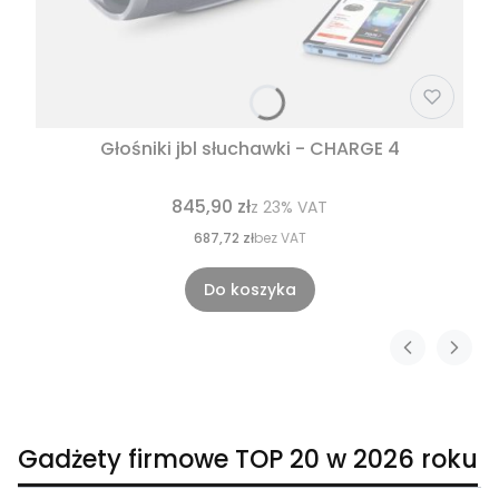
Głośniki jbl słuchawki - CHARGE 4
845,90 zł
z
23%
VAT
687,72 zł
bez VAT
Do koszyka
Gadżety firmowe TOP 20 w 2026 roku