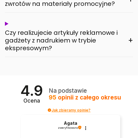
zwrotów na materiały promocyjne?
Czy realizujecie artykuły reklamowe i
+
gadżety z nadrukiem w trybie
ekspresowym?
4.9
Na podstawie
95
opinii
z całego okresu
Ocena
Jak zbieramy opinie?
Agata
zweryfikowano