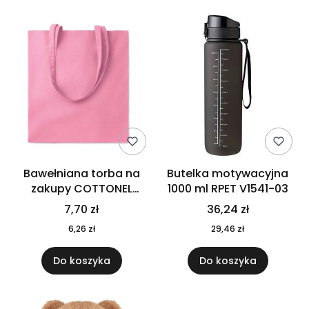
Bawełniana torba na
Butelka motywacyjna
zakupy COTTONEL
1000 ml RPET V1541-03
COLOUR++ MO9846-11
7,70 zł
36,24 zł
6,26 zł
29,46 zł
Do koszyka
Do koszyka