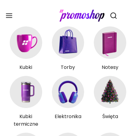
Gadże
Otwórz wy
Kubki
Torby
Notesy
Kubki
Elektronika
Święta
termiczne