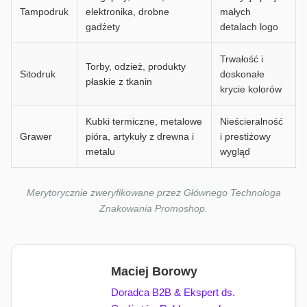
Tampodruk
elektronika, drobne
małych
gadżety
detalach logo
Trwałość i
Torby, odzież, produkty
Sitodruk
doskonałe
płaskie z tkanin
krycie kolorów
Kubki termiczne, metalowe
Nieścieralność
Grawer
pióra, artykuły z drewna i
i prestiżowy
metalu
wygląd
Merytorycznie zweryfikowane przez Głównego Technologa
Znakowania Promoshop.
Maciej Borowy
Doradca B2B & Ekspert ds.