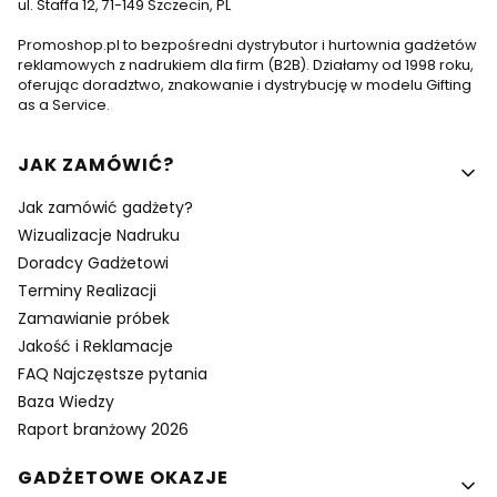
ul. Staffa 12, 71-149 Szczecin, PL
Promoshop.pl to bezpośredni dystrybutor i hurtownia gadżetów
reklamowych z nadrukiem dla firm (B2B). Działamy od 1998 roku,
oferując doradztwo, znakowanie i dystrybucję w modelu Gifting
as a Service.
Linki w stopce
JAK ZAMÓWIĆ?
Jak zamówić gadżety?
Wizualizacje Nadruku
Doradcy Gadżetowi
Terminy Realizacji
Zamawianie próbek
Jakość i Reklamacje
FAQ Najczęstsze pytania
Baza Wiedzy
Raport branżowy 2026
GADŻETOWE OKAZJE