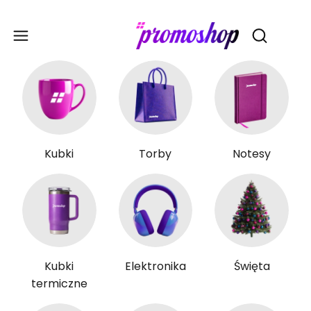
Gadże
Otwórz wy
Kubki
Torby
Notesy
Kubki
Elektronika
Święta
termiczne