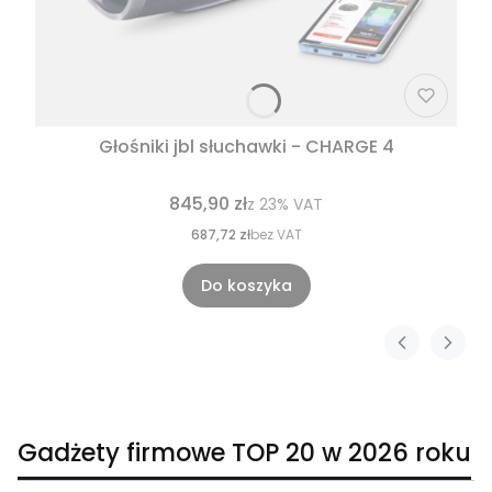
Głośniki jbl słuchawki - CHARGE 4
845,90 zł
z
23%
VAT
687,72 zł
bez VAT
Do koszyka
Gadżety firmowe TOP 20 w 2026 roku