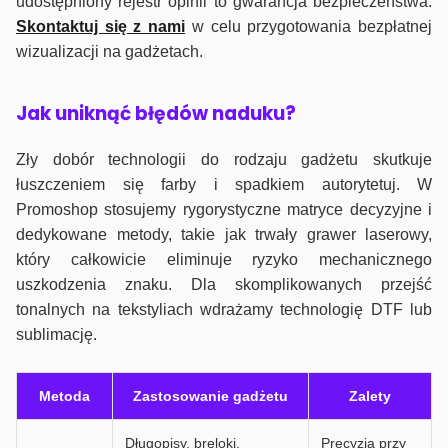
udostępniony rejestr opinii to gwarancja bezpieczeństwa.
Skontaktuj się z nami
w celu przygotowania bezpłatnej
wizualizacji na gadżetach.
J
ak uniknąć błędów naduku?
Zły dobór technologii do rodzaju gadżetu skutkuje
łuszczeniem się farby i spadkiem autorytetuj. W
Promoshop stosujemy rygorystyczne matryce decyzyjne i
dedykowane metody, takie jak trwały grawer laserowy,
który całkowicie eliminuje ryzyko mechanicznego
uszkodzenia znaku. Dla skomplikowanych przejść
tonalnych na tekstyliach wdrażamy technologię DTF lub
sublimację.
Metoda
Zastosowanie gadżetu
Zalety
Długopisy, breloki,
Precyzja przy