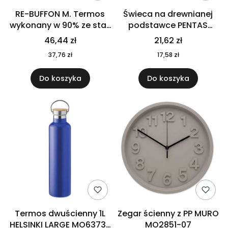
RE-BUFFON M. Termos
Świeca na drewnianej
wykonany w 90% ze stali
podstawce PENTAS
nierdzewnej
MO6282-40
46,44 zł
21,62 zł
pochodzącej z
37,76 zł
17,58 zł
recyklingu 520 ml 94294
Do koszyka
Do koszyka
Termos dwuścienny 1L
Zegar ścienny z PP MURO
HELSINKI LARGE MO6373-
MO2851-07