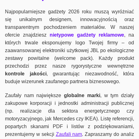
Najpopularniejsze gadżety 2026 roku muszą wyróżniać
się unikalnym designem, innowacyjnością oraz
transparentnym pochodzeniem materiałów. W naszej
ofercie znajdziesz
nietypowe gadżety reklamowe
, na
których trwale eksponujemy logo Twojej firmy – od
zaawansowanej elektroniki użytkowej JBL po ekologiczne
zestawy powitalne (welcome pack). Każdy produkt
przechodzi przez nasze rygorystyczne wewnętrzne
kontrole jako
ści
, gwarantując niezawodność, która
buduje wizerunek zaufanego partnera biznesowego.
Zaufały nam największe
globalne marki
, w tym działy
zakupowe korporacji i jednostki administracji publicznej
(np. realizacje dla sektora energetycznego czy
motoryzacyjnego, jak Mercedes czy IKEA). Listę referencji,
popartych skanami PDF i listów z podziękowaniami,
prezentujemy w sekcji
Zaufali nam
. Zapraszamy do analiz