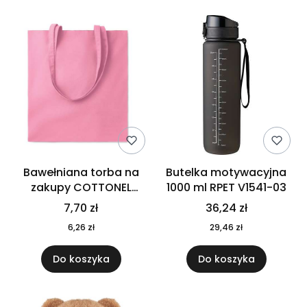
Bawełniana torba na
Butelka motywacyjna
zakupy COTTONEL
1000 ml RPET V1541-03
COLOUR++ MO9846-11
7,70 zł
36,24 zł
6,26 zł
29,46 zł
Do koszyka
Do koszyka