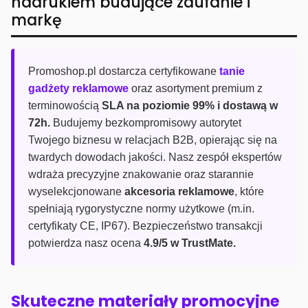
nadrukiem budujące zaufanie i
markę
Promoshop.pl dostarcza certyfikowane
tanie
gadżety reklamowe
oraz asortyment premium z
terminowością
SLA na poziomie 99% i dostawą w
72h.
Budujemy bezkompromisowy autorytet
Twojego biznesu w relacjach B2B, opierając się na
twardych dowodach jakości. Nasz zespół ekspertów
wdraża precyzyjne znakowanie oraz starannie
wyselekcjonowane
akcesoria reklamowe
, które
spełniają rygorystyczne normy użytkowe (m.in.
certyfikaty CE, IP67). Bezpieczeństwo transakcji
potwierdza nasz ocena
4.9/5 w TrustMate.
Skuteczne materiały promocyjne