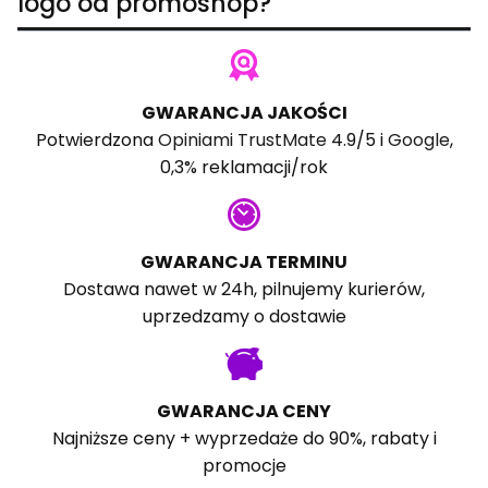
logo od promoshop?
GWARANCJA JAKOŚCI
Potwierdzona
Opiniami TrustMate
4.9/5 i
Google
,
0,3% reklamacji/rok
GWARANCJA TERMINU
Dostawa nawet w 24h, pilnujemy kurierów,
uprzedzamy o dostawie
GWARANCJA CENY
Najniższe ceny + wyprzedaże do 90%, rabaty i
promocje