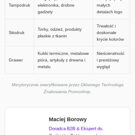
Tampodruk
elektronika, drobne
małych
gadżety
detalach logo
Trwałość i
Torby, odzież, produkty
Sitodruk
doskonałe
płaskie z tkanin
krycie kolorów
Kubki termiczne, metalowe
Nieścieralność
Grawer
pióra, artykuły z drewna i
i prestiżowy
metalu
wygląd
Merytorycznie zweryfikowane przez Głównego Technologa
Znakowania Promoshop.
Maciej Borowy
Doradca B2B & Ekspert ds.