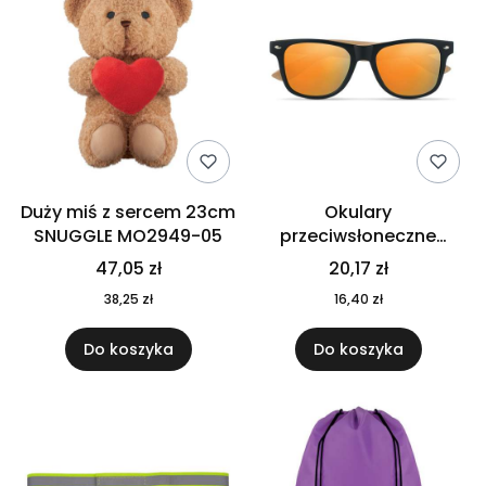
Duży miś z sercem 23cm
Okulary
SNUGGLE MO2949-05
przeciwsłoneczne
CALIFORNIA TOUCH
47,05 zł
20,17 zł
MO9617-10
38,25 zł
16,40 zł
Do koszyka
Do koszyka