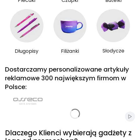
Plecaki
Czapki
Butelki
Słodycze
Długopisy
Filiżanki
Dostarczamy personalizowane artykuły
reklamowe 300 największym firmom w
Polsce:
Włąc
Dlaczego Klienci wybierają gadżety z