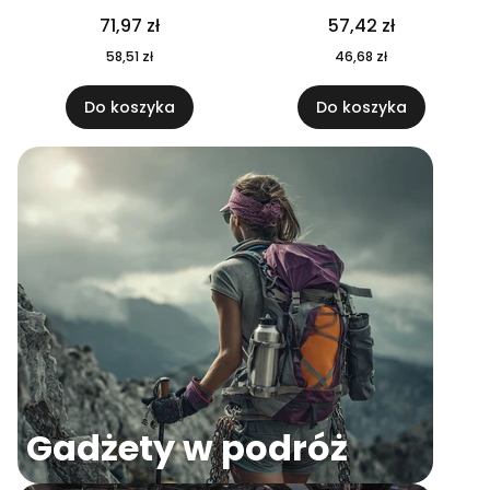
04
71,97 zł
57,42 zł
58,51 zł
46,68 zł
Do koszyka
Do koszyka
Gadżety w podróż