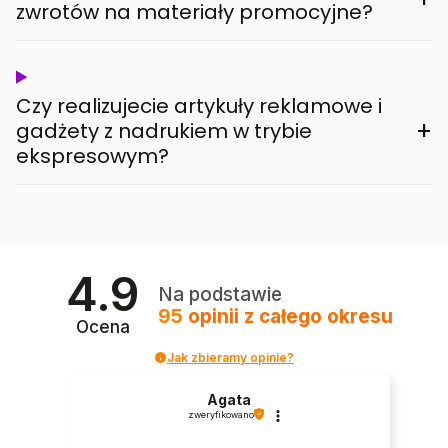
zwrotów na materiały promocyjne?
Czy realizujecie artykuły reklamowe i
+
gadżety z nadrukiem w trybie
ekspresowym?
4.9
Na podstawie
95
opinii
z całego okresu
Ocena
Jak zbieramy opinie?
Agata
zweryfikowano