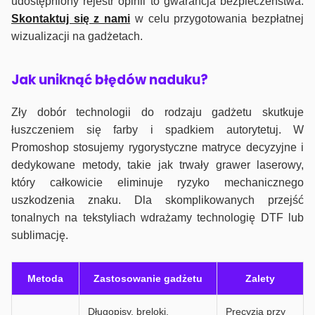
udostępniony rejestr opinii to gwarancja bezpieczeństwa.
Skontaktuj się z nami
w celu przygotowania bezpłatnej
wizualizacji na gadżetach.
J
ak uniknąć błędów naduku?
Zły dobór technologii do rodzaju gadżetu skutkuje
łuszczeniem się farby i spadkiem autorytetuj. W
Promoshop stosujemy rygorystyczne matryce decyzyjne i
dedykowane metody, takie jak trwały grawer laserowy,
który całkowicie eliminuje ryzyko mechanicznego
uszkodzenia znaku. Dla skomplikowanych przejść
tonalnych na tekstyliach wdrażamy technologię DTF lub
sublimację.
Metoda
Zastosowanie gadżetu
Zalety
Długopisy, breloki,
Precyzja przy