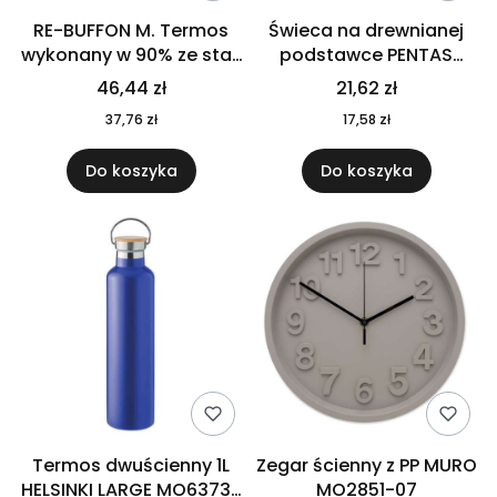
RE-BUFFON M. Termos
Świeca na drewnianej
wykonany w 90% ze stali
podstawce PENTAS
nierdzewnej
MO6282-40
46,44 zł
21,62 zł
pochodzącej z
37,76 zł
17,58 zł
recyklingu 520 ml 94294
Do koszyka
Do koszyka
Termos dwuścienny 1L
Zegar ścienny z PP MURO
HELSINKI LARGE MO6373-
MO2851-07