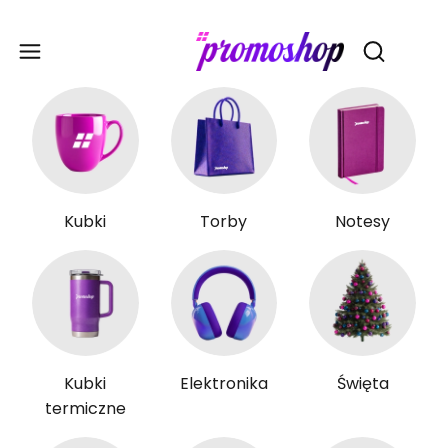
Gadże
Otwórz wy
Kubki
Torby
Notesy
Kubki
Elektronika
Święta
termiczne