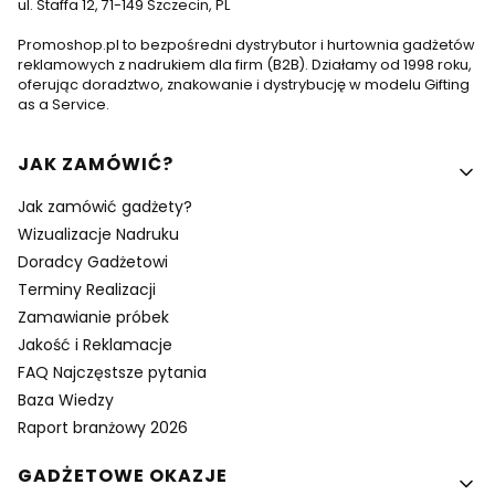
ul. Staffa 12, 71-149 Szczecin, PL
Promoshop.pl to bezpośredni dystrybutor i hurtownia gadżetów
reklamowych z nadrukiem dla firm (B2B). Działamy od 1998 roku,
oferując doradztwo, znakowanie i dystrybucję w modelu Gifting
as a Service.
Linki w stopce
JAK ZAMÓWIĆ?
Jak zamówić gadżety?
Wizualizacje Nadruku
Doradcy Gadżetowi
Terminy Realizacji
Zamawianie próbek
Jakość i Reklamacje
FAQ Najczęstsze pytania
Baza Wiedzy
Raport branżowy 2026
GADŻETOWE OKAZJE