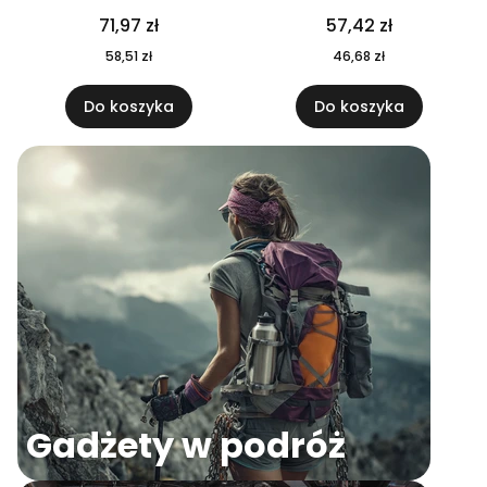
04
71,97 zł
57,42 zł
58,51 zł
46,68 zł
Do koszyka
Do koszyka
Gadżety w podróż