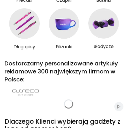
Plecaki
Czapki
Butelki
Słodycze
Długopisy
Filiżanki
Dostarczamy personalizowane artykuły
reklamowe 300 największym firmom w
Polsce:
Włąc
Dlaczego Klienci wybierają gadżety z