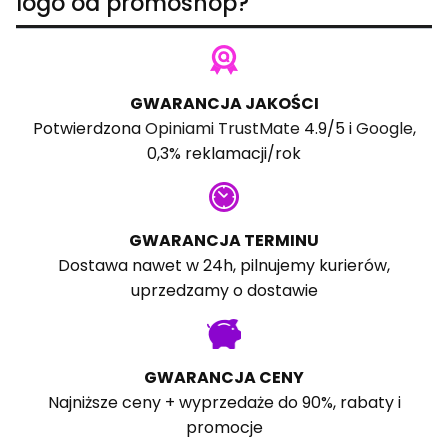
logo od promoshop?
GWARANCJA JAKOŚCI
Potwierdzona
Opiniami TrustMate
4.9/5 i
Google
,
0,3% reklamacji/rok
GWARANCJA TERMINU
Dostawa nawet w 24h, pilnujemy kurierów,
uprzedzamy o dostawie
GWARANCJA CENY
Najniższe ceny + wyprzedaże do 90%, rabaty i
promocje