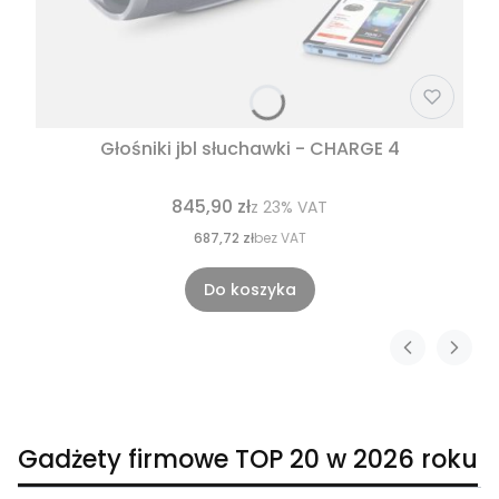
Głośniki jbl słuchawki - CHARGE 4
845,90 zł
z
23%
VAT
687,72 zł
bez VAT
Do koszyka
Gadżety firmowe TOP 20 w 2026 roku