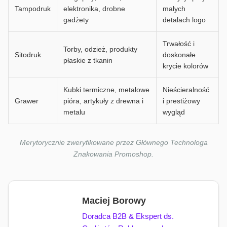
Tampodruk
elektronika, drobne
małych
gadżety
detalach logo
Trwałość i
Torby, odzież, produkty
Sitodruk
doskonałe
płaskie z tkanin
krycie kolorów
Kubki termiczne, metalowe
Nieścieralność
Grawer
pióra, artykuły z drewna i
i prestiżowy
metalu
wygląd
Merytorycznie zweryfikowane przez Głównego Technologa
Znakowania Promoshop.
Maciej Borowy
Doradca B2B & Ekspert ds.