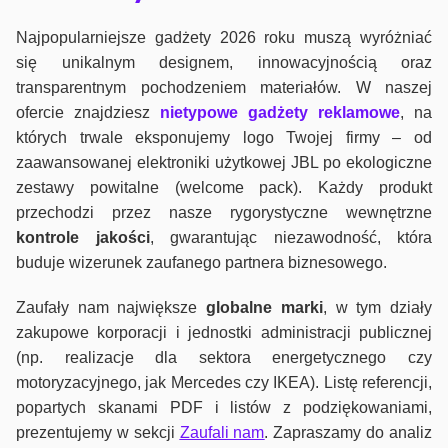
Najpopularniejsze gadżety 2026 roku muszą wyróżniać
się unikalnym designem, innowacyjnością oraz
transparentnym pochodzeniem materiałów. W naszej
ofercie znajdziesz
nietypowe gadżety reklamowe
, na
których trwale eksponujemy logo Twojej firmy – od
zaawansowanej elektroniki użytkowej JBL po ekologiczne
zestawy powitalne (welcome pack). Każdy produkt
przechodzi przez nasze rygorystyczne wewnętrzne
kontrole jako
ści
, gwarantując niezawodność, która
buduje wizerunek zaufanego partnera biznesowego.
Zaufały nam największe
globalne marki
, w tym działy
zakupowe korporacji i jednostki administracji publicznej
(np. realizacje dla sektora energetycznego czy
motoryzacyjnego, jak Mercedes czy IKEA). Listę referencji,
popartych skanami PDF i listów z podziękowaniami,
prezentujemy w sekcji
Zaufali nam
. Zapraszamy do analiz