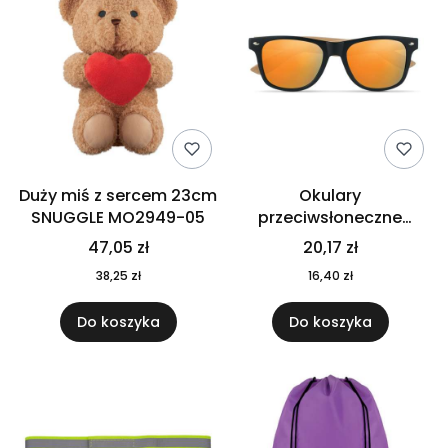
Duży miś z sercem 23cm
Okulary
SNUGGLE MO2949-05
przeciwsłoneczne
CALIFORNIA TOUCH
47,05 zł
20,17 zł
MO9617-10
38,25 zł
16,40 zł
Do koszyka
Do koszyka