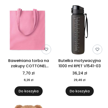
Bawełniana torba na
Butelka motywacyjna
zakupy COTTONEL
1000 ml RPET V1541-03
COLOUR++ MO9846-11
7,70 zł
36,24 zł
6,26 zł
29,46 zł
Do koszyka
Do koszyka