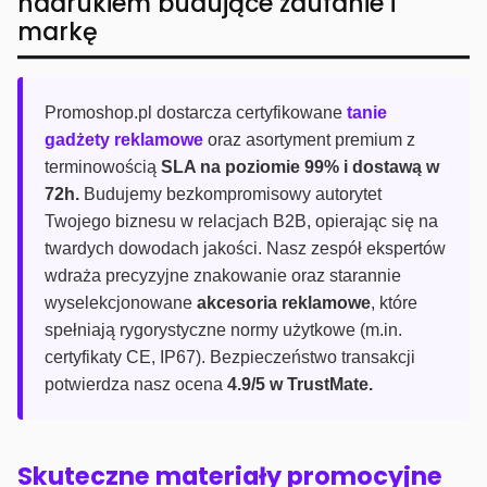
nadrukiem budujące zaufanie i
markę
Promoshop.pl dostarcza certyfikowane
tanie
gadżety reklamowe
oraz asortyment premium z
terminowością
SLA na poziomie 99% i dostawą w
72h.
Budujemy bezkompromisowy autorytet
Twojego biznesu w relacjach B2B, opierając się na
twardych dowodach jakości. Nasz zespół ekspertów
wdraża precyzyjne znakowanie oraz starannie
wyselekcjonowane
akcesoria reklamowe
, które
spełniają rygorystyczne normy użytkowe (m.in.
certyfikaty CE, IP67). Bezpieczeństwo transakcji
potwierdza nasz ocena
4.9/5 w TrustMate.
Skuteczne materiały promocyjne