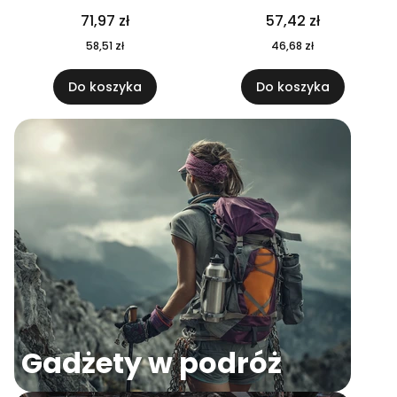
04
71,97 zł
57,42 zł
58,51 zł
46,68 zł
Do koszyka
Do koszyka
Gadżety w podróż