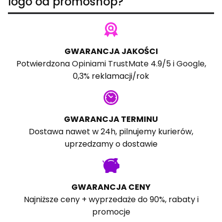
logo od promoshop?
GWARANCJA JAKOŚCI
Potwierdzona
Opiniami TrustMate
4.9/5 i
Google
,
0,3% reklamacji/rok
GWARANCJA TERMINU
Dostawa nawet w 24h, pilnujemy kurierów,
uprzedzamy o dostawie
GWARANCJA CENY
Najniższe ceny + wyprzedaże do 90%, rabaty i
promocje