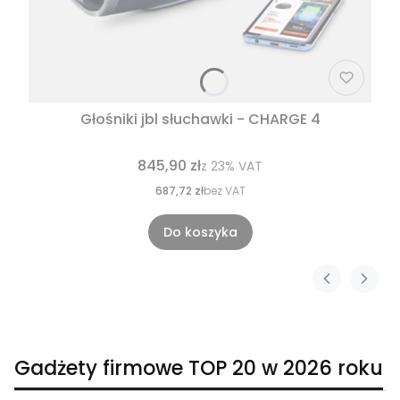
Głośniki jbl słuchawki - CHARGE 4
845,90 zł
z
23%
VAT
687,72 zł
bez VAT
Do koszyka
Gadżety firmowe TOP 20 w 2026 roku