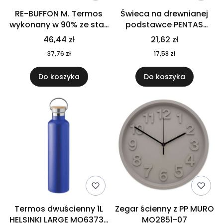
RE-BUFFON M. Termos
Świeca na drewnianej
wykonany w 90% ze stali
podstawce PENTAS
nierdzewnej
MO6282-40
46,44 zł
21,62 zł
pochodzącej z
37,76 zł
17,58 zł
recyklingu 520 ml 94294
Do koszyka
Do koszyka
Termos dwuścienny 1L
Zegar ścienny z PP MURO
HELSINKI LARGE MO6373-
MO2851-07