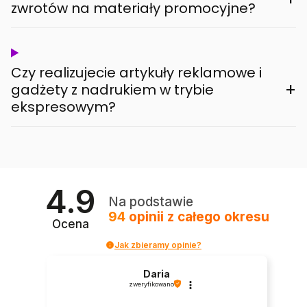
zwrotów na materiały promocyjne?
Czy realizujecie artykuły reklamowe i
+
gadżety z nadrukiem w trybie
ekspresowym?
4.9
Na podstawie
94
opinii
z całego okresu
Ocena
Jak zbieramy opinie?
Daria
zweryfikowano