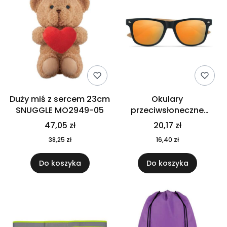
Duży miś z sercem 23cm
Okulary
SNUGGLE MO2949-05
przeciwsłoneczne
CALIFORNIA TOUCH
47,05 zł
20,17 zł
MO9617-10
38,25 zł
16,40 zł
Do koszyka
Do koszyka