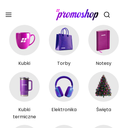
Gadże
Otwórz wy
Kubki
Torby
Notesy
Kubki
Elektronika
Święta
termiczne