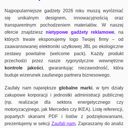
Najpopularniejsze gadżety 2026 roku muszą wyróżniać
się unikalnym designem, innowacyjnością oraz
transparentnym pochodzeniem materiałów. W naszej
ofercie znajdziesz
nietypowe gadżety reklamowe
, na
których trwale eksponujemy logo Twojej firmy – od
zaawansowanej elektroniki użytkowej JBL po ekologiczne
zestawy powitalne (welcome pack). Każdy produkt
przechodzi przez nasze rygorystyczne wewnętrzne
kontrole jako
ści
, gwarantując niezawodność, która
buduje wizerunek zaufanego partnera biznesowego.
Zaufały nam największe
globalne marki
, w tym działy
zakupowe korporacji i jednostki administracji publicznej
(np. realizacje dla sektora energetycznego czy
motoryzacyjnego, jak Mercedes czy IKEA). Listę referencji,
popartych skanami PDF i listów z podziękowaniami,
prezentujemy w sekcji
Zaufali nam
. Zapraszamy do analiz