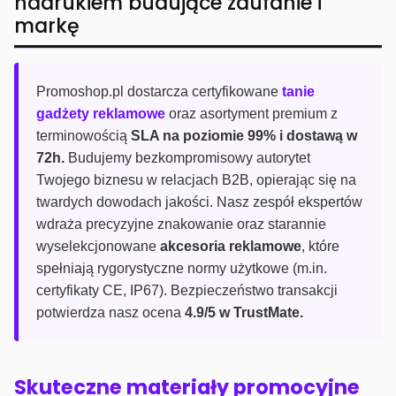
nadrukiem budujące zaufanie i
markę
Promoshop.pl dostarcza certyfikowane
tanie
gadżety reklamowe
oraz asortyment premium z
terminowością
SLA na poziomie 99% i dostawą w
72h.
Budujemy bezkompromisowy autorytet
Twojego biznesu w relacjach B2B, opierając się na
twardych dowodach jakości. Nasz zespół ekspertów
wdraża precyzyjne znakowanie oraz starannie
wyselekcjonowane
akcesoria reklamowe
, które
spełniają rygorystyczne normy użytkowe (m.in.
certyfikaty CE, IP67). Bezpieczeństwo transakcji
potwierdza nasz ocena
4.9/5 w TrustMate.
Skuteczne materiały promocyjne