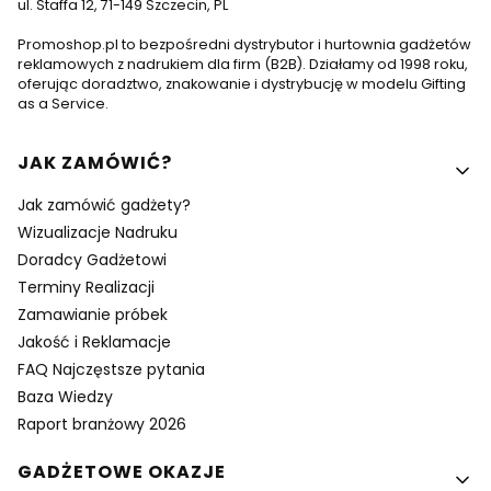
ul. Staffa 12, 71-149 Szczecin, PL
Promoshop.pl to bezpośredni dystrybutor i hurtownia gadżetów
reklamowych z nadrukiem dla firm (B2B). Działamy od 1998 roku,
oferując doradztwo, znakowanie i dystrybucję w modelu Gifting
as a Service.
Linki w stopce
JAK ZAMÓWIĆ?
Jak zamówić gadżety?
Wizualizacje Nadruku
Doradcy Gadżetowi
Terminy Realizacji
Zamawianie próbek
Jakość i Reklamacje
FAQ Najczęstsze pytania
Baza Wiedzy
Raport branżowy 2026
GADŻETOWE OKAZJE