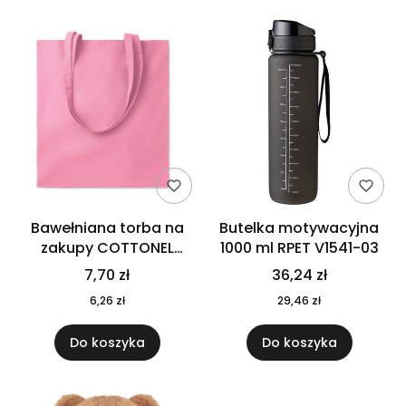
Bawełniana torba na
Butelka motywacyjna
zakupy COTTONEL
1000 ml RPET V1541-03
COLOUR++ MO9846-11
7,70 zł
36,24 zł
6,26 zł
29,46 zł
Do koszyka
Do koszyka