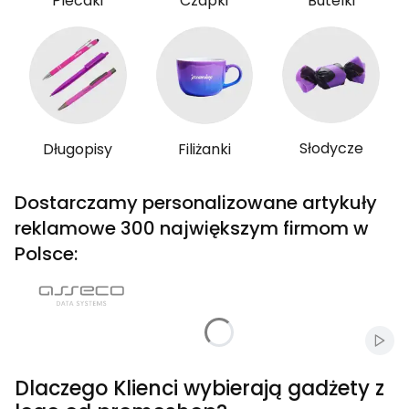
Plecaki
Czapki
Butelki
Słodycze
Długopisy
Filiżanki
Dostarczamy personalizowane artykuły
reklamowe 300 największym firmom w
Polsce:
Włąc
Dlaczego Klienci wybierają gadżety z