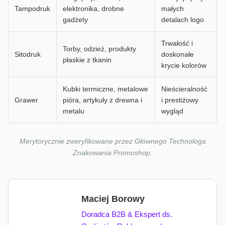
Tampodruk
elektronika, drobne
małych
gadżety
detalach logo
Trwałość i
Torby, odzież, produkty
Sitodruk
doskonałe
płaskie z tkanin
krycie kolorów
Kubki termiczne, metalowe
Nieścieralność
Grawer
pióra, artykuły z drewna i
i prestiżowy
metalu
wygląd
Merytorycznie zweryfikowane przez Głównego Technologa
Znakowania Promoshop.
Maciej Borowy
Doradca B2B & Ekspert ds.