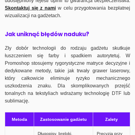
udostępniony rejestr opinii to gwarancja bezpieczeństwa.
Skontaktuj się z nami
w celu przygotowania bezpłatnej
wizualizacji na gadżetach.
J
ak uniknąć błędów naduku?
Zły dobór technologii do rodzaju gadżetu skutkuje
łuszczeniem się farby i spadkiem autorytetuj. W
Promoshop stosujemy rygorystyczne matryce decyzyjne i
dedykowane metody, takie jak trwały grawer laserowy,
który całkowicie eliminuje ryzyko mechanicznego
uszkodzenia znaku. Dla skomplikowanych przejść
tonalnych na tekstyliach wdrażamy technologię DTF lub
sublimację.
Metoda
Zastosowanie gadżetu
Zalety
Długopisy, breloki,
Precyzja przy