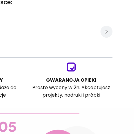
sce:
Włącz autom
Y
GWARANCJA OPIEKI
daże do
Proste wyceny w 2h. Akceptujesz
cje
projekty, nadruki i próbki