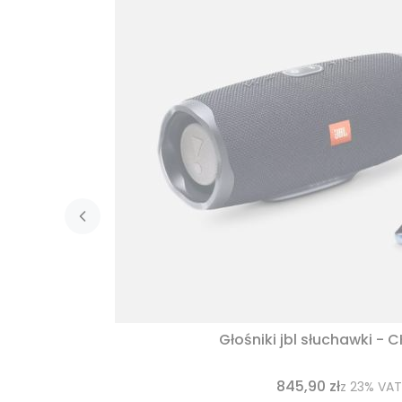
Głośniki jbl słuchawki - 
845,90 zł
z
23%
VAT