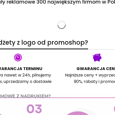
ły reklamowe 300 największym firmom w Pol
adżety z logo od promoshop?
ARANCJA TERMINU
GWARANCJA CEN
a nawet w 24h, pilnujemy
Najniższe ceny + wyprze
w, uprzedzamy o dostawie
90%, rabaty i promo