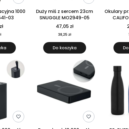
cyjna 1000
Duży miś z sercem 23cm
Okulary p
541-03
SNUGGLE MO2949-05
CALIF
MO
zł
47,05 zł
2
ł
38,25 zł
yka
Do koszyka
Do