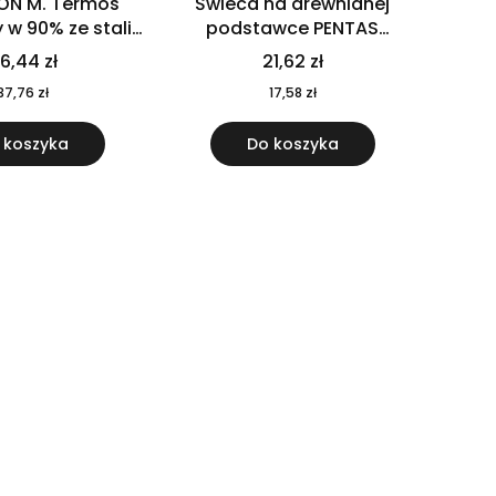
ON M. Termos
Świeca na drewnianej
w 90% ze stali
podstawce PENTAS
j pochodzącej z
MO6282-40
6,44 zł
21,62 zł
u 520 ml 94294
37,76 zł
17,58 zł
 koszyka
Do koszyka