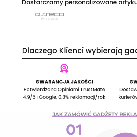
Dostarczamy personalizowane artyku
Dlaczego Klienci wybierają g
GWARANCJA JAKOŚCI
GW
Potwierdzona
Opiniami TrustMate
Dostaw
4.9/5 i
Google
, 0,3% reklamacji/rok
kurieró