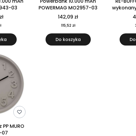
0.000 mAh
Powerbank 10.000 mAh
RE-BUFF
943-03
POWERMAG MO2957-03
wykonany 
nierdzewne
zł
142,09 zł
4
recykling
ł
115,52 zł
yka
Do koszyka
Do
 z PP MURO
-07