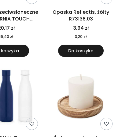
rzeciwsłoneczne
Opaska Reflectis, żółty
ORNIA TOUCH
R73136.03
9617-10
0,17 zł
3,94 zł
16,40 zł
3,20 zł
 koszyka
Do koszyka