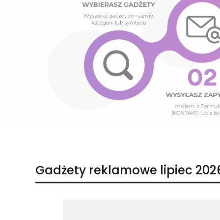
Naciśnij Enter lub spację, aby otworzyć stronę.
Naciśnij Enter lub spację, aby otworzyć stronę.
Gadżety reklamowe lipiec 202