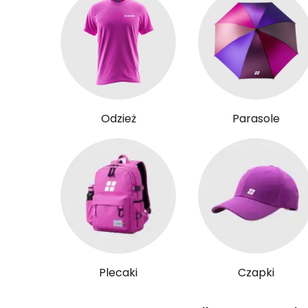
Odzież
Parasole
Plecaki
Czapki