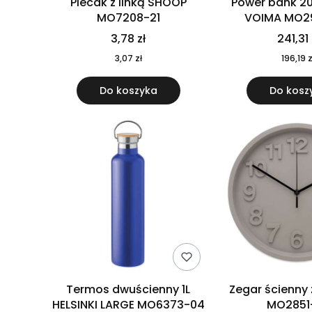
Plecak z linką SHOOP
Power bank 2
MO7208-21
VOIMA MO2
3,78 zł
241,31 
3,07 zł
196,19 z
Do koszyka
Do kosz
Termos dwuścienny 1L
Zegar ścienny
HELSINKI LARGE MO6373-04
MO2851