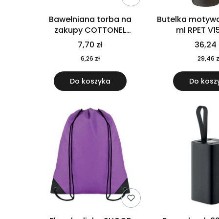
Bawełniana torba na
Butelka motywa
zakupy COTTONEL
ml RPET V1
COLOUR++ MO9846-11
7,70 zł
36,24 
6,26 zł
29,46 z
Do koszyka
Do kosz