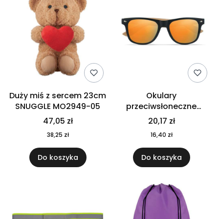
Duży miś z sercem 23cm
Okulary
SNUGGLE MO2949-05
przeciwsłoneczne
CALIFORNIA TOUCH
47,05 zł
20,17 zł
MO9617-10
38,25 zł
16,40 zł
Do koszyka
Do koszyka