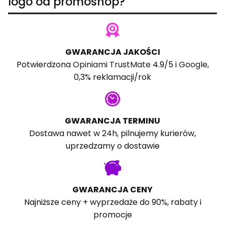
logo od promoshop?
GWARANCJA JAKOŚCI
Potwierdzona
Opiniami TrustMate
4.9/5 i
Google
,
0,3% reklamacji/rok
GWARANCJA TERMINU
Dostawa nawet w 24h, pilnujemy kurierów,
uprzedzamy o dostawie
GWARANCJA CENY
Najniższe ceny + wyprzedaże do 90%, rabaty i
promocje