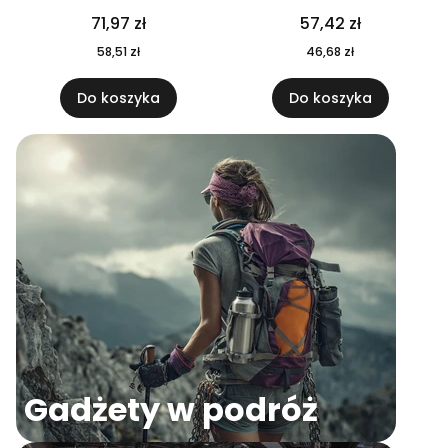
04
71,97 zł
57,42 zł
58,51 zł
46,68 zł
Do koszyka
Do koszyka
Gadżety w podróż