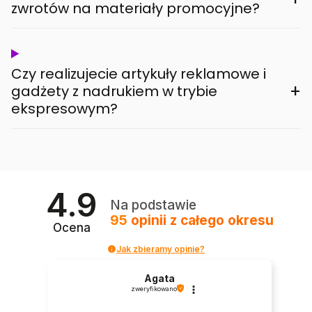
zwrotów na materiały promocyjne?
Czy realizujecie artykuły reklamowe i
+
gadżety z nadrukiem w trybie
ekspresowym?
4.9
Na podstawie
95
opinii
z całego okresu
Ocena
Jak zbieramy opinie?
Agata
zweryfikowano