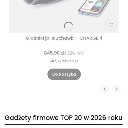
Głośniki jbl słuchawki - CHARGE 4
845,90 zł
z
23%
VAT
687,72 zł
bez VAT
Do koszyka
Gadżety firmowe TOP 20 w 2026 roku