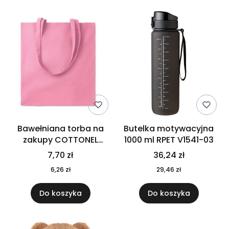
Bawełniana torba na
Butelka motywacyjna
zakupy COTTONEL
1000 ml RPET V1541-03
COLOUR++ MO9846-11
7,70 zł
36,24 zł
6,26 zł
29,46 zł
Do koszyka
Do koszyka