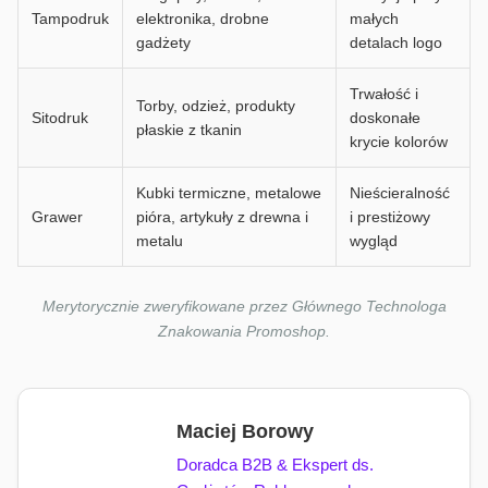
Tampodruk
elektronika, drobne
małych
gadżety
detalach logo
Trwałość i
Torby, odzież, produkty
Sitodruk
doskonałe
płaskie z tkanin
krycie kolorów
Kubki termiczne, metalowe
Nieścieralność
Grawer
pióra, artykuły z drewna i
i prestiżowy
metalu
wygląd
Merytorycznie zweryfikowane przez Głównego Technologa
Znakowania Promoshop.
Maciej Borowy
Doradca B2B & Ekspert ds.