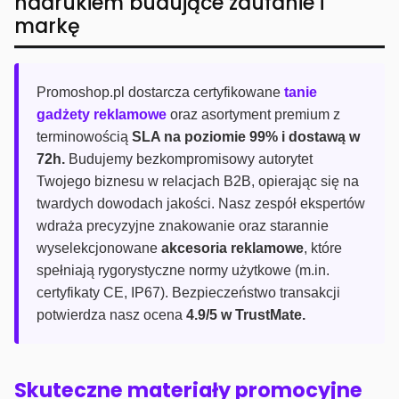
nadrukiem budujące zaufanie i
markę
Promoshop.pl dostarcza certyfikowane
tanie
gadżety reklamowe
oraz asortyment premium z
terminowością
SLA na poziomie 99% i dostawą w
72h.
Budujemy bezkompromisowy autorytet
Twojego biznesu w relacjach B2B, opierając się na
twardych dowodach jakości. Nasz zespół ekspertów
wdraża precyzyjne znakowanie oraz starannie
wyselekcjonowane
akcesoria reklamowe
, które
spełniają rygorystyczne normy użytkowe (m.in.
certyfikaty CE, IP67). Bezpieczeństwo transakcji
potwierdza nasz ocena
4.9/5 w TrustMate.
Skuteczne materiały promocyjne