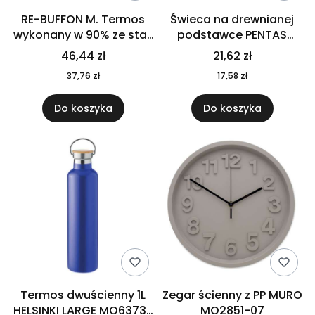
RE-BUFFON M. Termos
Świeca na drewnianej
wykonany w 90% ze stali
podstawce PENTAS
nierdzewnej
MO6282-40
46,44 zł
21,62 zł
pochodzącej z
37,76 zł
17,58 zł
recyklingu 520 ml 94294
Do koszyka
Do koszyka
Termos dwuścienny 1L
Zegar ścienny z PP MURO
HELSINKI LARGE MO6373-
MO2851-07