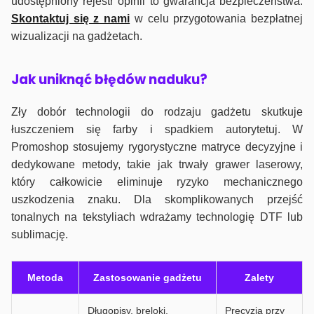
udostępniony rejestr opinii to gwarancja bezpieczeństwa.
Skontaktuj się z nami
w celu przygotowania bezpłatnej
wizualizacji na gadżetach.
J
ak uniknąć błędów naduku?
Zły dobór technologii do rodzaju gadżetu skutkuje
łuszczeniem się farby i spadkiem autorytetuj. W
Promoshop stosujemy rygorystyczne matryce decyzyjne i
dedykowane metody, takie jak trwały grawer laserowy,
który całkowicie eliminuje ryzyko mechanicznego
uszkodzenia znaku. Dla skomplikowanych przejść
tonalnych na tekstyliach wdrażamy technologię DTF lub
sublimację.
Metoda
Zastosowanie gadżetu
Zalety
Długopisy, breloki,
Precyzja przy