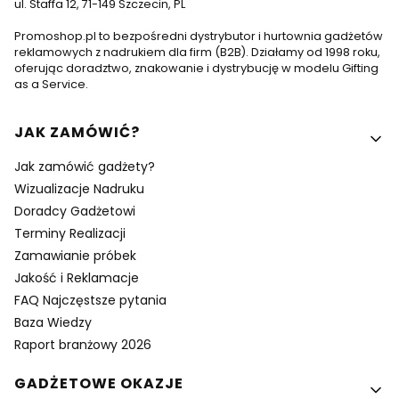
ul. Staffa 12, 71-149 Szczecin, PL
Promoshop.pl to bezpośredni dystrybutor i hurtownia gadżetów
reklamowych z nadrukiem dla firm (B2B). Działamy od 1998 roku,
oferując doradztwo, znakowanie i dystrybucję w modelu Gifting
as a Service.
Linki w stopce
JAK ZAMÓWIĆ?
Jak zamówić gadżety?
Wizualizacje Nadruku
Doradcy Gadżetowi
Terminy Realizacji
Zamawianie próbek
Jakość i Reklamacje
FAQ Najczęstsze pytania
Baza Wiedzy
Raport branżowy 2026
GADŻETOWE OKAZJE