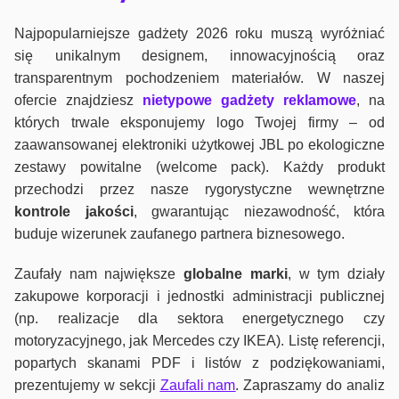
Najpopularniejsze gadżety 2026 roku muszą wyróżniać
się unikalnym designem, innowacyjnością oraz
transparentnym pochodzeniem materiałów. W naszej
ofercie znajdziesz
nietypowe gadżety reklamowe
, na
których trwale eksponujemy logo Twojej firmy – od
zaawansowanej elektroniki użytkowej JBL po ekologiczne
zestawy powitalne (welcome pack). Każdy produkt
przechodzi przez nasze rygorystyczne wewnętrzne
kontrole jako
ści
, gwarantując niezawodność, która
buduje wizerunek zaufanego partnera biznesowego.
Zaufały nam największe
globalne marki
, w tym działy
zakupowe korporacji i jednostki administracji publicznej
(np. realizacje dla sektora energetycznego czy
motoryzacyjnego, jak Mercedes czy IKEA). Listę referencji,
popartych skanami PDF i listów z podziękowaniami,
prezentujemy w sekcji
Zaufali nam
. Zapraszamy do analiz