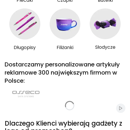
Plecaki
Czapki
Butelki
Słodycze
Długopisy
Filiżanki
Dostarczamy personalizowane artykuły
reklamowe 300 największym firmom w
Polsce:
Włąc
Dlaczego Klienci wybierają gadżety z