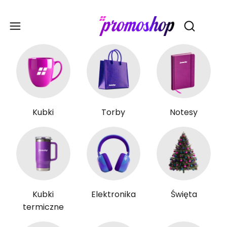
Gadże
Otwórz wy
Kubki
Torby
Notesy
Kubki
Elektronika
Święta
termiczne